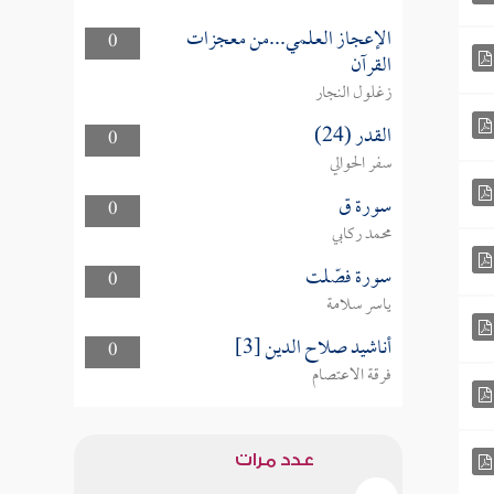
الإعجاز العلمي...من معجزات
0
القرآن
زغلول النجار
القدر (24)
0
سفر الحوالي
سورة ق
0
محمد ركابي
سورة فصّلت
0
ياسر سلامة
أناشيد صلاح الدين [3]
0
فرقة الاعتصام
عدد مرات