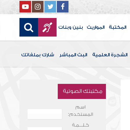
المكتبة
المواريث
بنين وبنات
الشجرة العلمية
البث المباشر
شارك بملفاتك
مكتبتك الصوتية
اسم
المستخدم:
كـلـــمـة