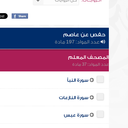
الــروايـــات:
حفص عن عاصم
عدد المواد: 197 مادة
المصحف المعلم
عدد المواد: 37 مادة
سورة النبأ
سورة النازعات
سورة عبس