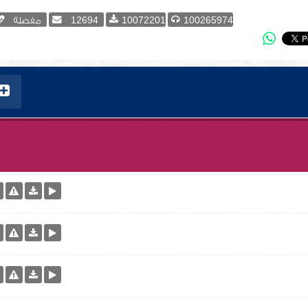
100265974
10072201
12694
مفضلة