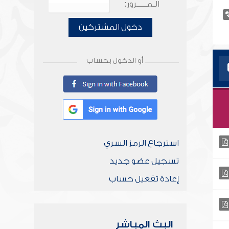
الـمـــــرور:
دخول المشتركين
أو الدخول بحساب
استرجاع الرمز السري
تسجيل عضو جديد
إعادة تفعيل حساب
البث المباشر