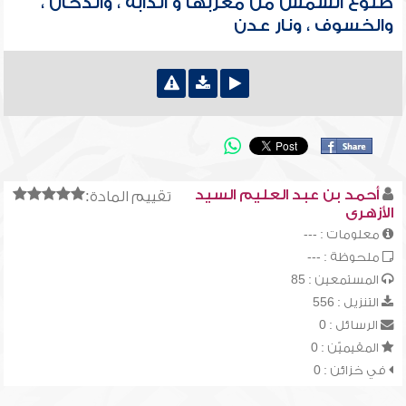
طلوع الشمس من مغربها و الدابة ، والدخان ،
والخسوف ، ونار عدن
أحمد بن عبد العليم السيد
تقييم المادة:
الأزهرى
معلومات : ---
ملحوظة : ---
المستمعين : 85
التنزيل : 556
الرسائل : 0
المقيميّن : 0
في خزائن : 0