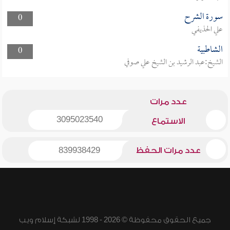
سورة الشرح
0
علي الحذيفي
الشاطبية
0
الشيخ:عبد الرشيد بن الشيخ علي صوفي
عدد مرات
3095023540
الاستماع
عدد مرات الحفظ
839938429
جميع الحقوق محفوظة © 2026 - 1998 لشبكة إسلام ويب