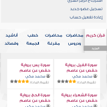
استرجاع الرمز السري
تسجيل عضو جديد
إعادة تفعيل حساب
قرآن كريم
محاضرات
محاضرات
خطب
أناشيد
ودروس
مفرغة
الجمعة
وقصائد
المزيد
المزيد
المزيد
المزيد
المزيد
سورة الفيل برواية
سورة يس برواية
حفص عن عاصم
حفص عن عاصم
محمد مكي
محمد مكي
تقييم المادة:
تقييم المادة:
سورة الشعراء برواية
سورة الحج برواية
حفص عن عاصم
حفص عن عاصم
محمد مكي
محمد مكي