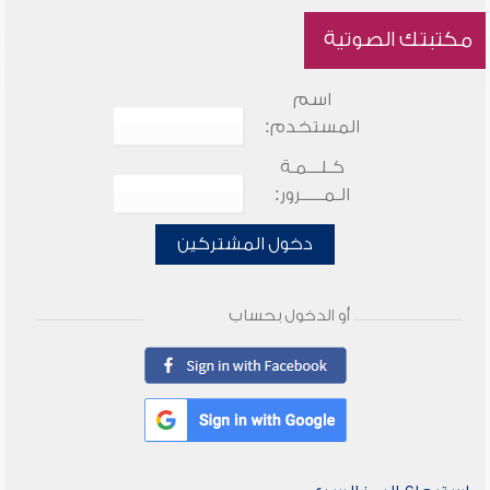
مكتبتك الصوتية
اسم
المستخدم:
كـلـــمـة
الـمـــــرور:
دخول المشتركين
أو الدخول بحساب