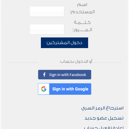
اسم
المستخدم:
كـلـــمـة
الـمـــــرور:
دخول المشتركين
أو الدخول بحساب
استرجاع الرمز السري
تسجيل عضو جديد
إعادة تفعيل حساب