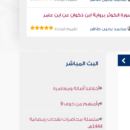
رة الكوثر برواية ابن ذكوان عن ابن عامر
محمد يحيى طاهر
تقييم المادة:
البث المباشر
الإسلام دين الفطرة
ق
أخلاقنا أصالة ومعاصرة
ف
صابر دياب
ي
وأمنهم من خوف 9
سلسلة محاضرات نفحات رمضانية
1444هـ