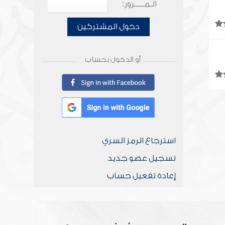
الـمـــــرور:
دخول المشتركين
أو الدخول بحساب
استرجاع الرمز السري
تسجيل عضو جديد
إعادة تفعيل حساب