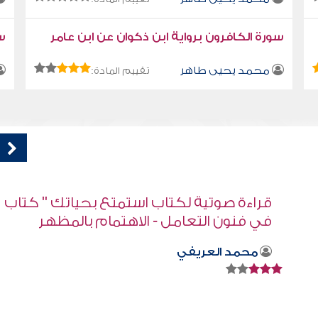
سورة الكافرون برواية ابن ذكوان عن ابن عامر
سو
محمد يحيى طاهر
تقييم المادة:
اب
الكون يسبح لله
صابر دياب