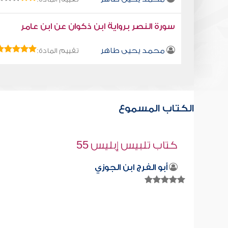
سورة النصر برواية ابن ذكوان عن ابن عامر
محمد يحيى طاهر
تقييم المادة:
الكتاب المسموع
قراءة صوتية لكتاب استمتع بحياتك " كت
في فنون التعامل - الاهتمام بالمظهر
محمد العريفي