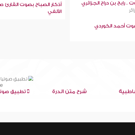
 . رابح بن دراح الجزائري
أذكار الصباح بصوت القارئ ص
ائر
الألفي
صوت أحمد الكوردي
اطبية
شرح متن الدرة
تطبيق صوتي