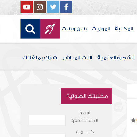
المكتبة
المواريث
بنين وبنات
الشجرة العلمية
البث المباشر
شارك بملفاتك
مكتبتك الصوتية
اسم
المستخدم:
كـلـــمـة