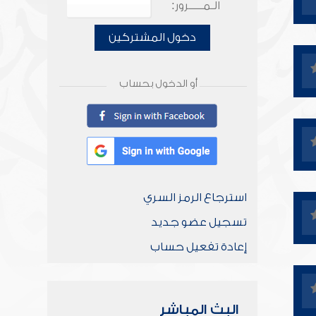
الـمـــــرور:
دخول المشتركين
أو الدخول بحساب
استرجاع الرمز السري
تسجيل عضو جديد
إعادة تفعيل حساب
البث المباشر