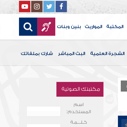
المكتبة
المواريث
بنين وبنات
الشجرة العلمية
البث المباشر
شارك بملفاتك
مكتبتك الصوتية
اسم
المستخدم:
كـلـــمـة