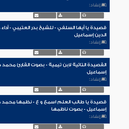
إنشاد:
قصيدة يا أيها السلفي - للشيخ بدر العتيبي - أدا
الدين إسماعيل
إنشاد:
القصيدة التائية لابن تيمية - بصوت القارئ محمد 
إسماعيل
إنشاد:
قصيدة يا طالب العلم اسمع و ع - نظمها محمد ح
إسماعيل - بصوت ناظمها
إنشاد: