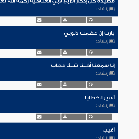
قصيدة خل إدكار الأربع لأبي العتاهية رحمه الله تع
إنشاد:
يارب إن عظمت ذنوبي
إنشاد:
إنا سمعنا أختنا شيئا عجاب
إنشاد:
أسير الخطايا
إنشاد:
أغيب
إنشاد: