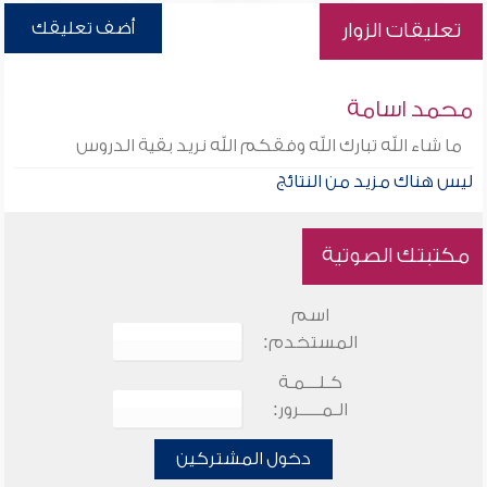
أضف تعليقك
تعليقات الزوار
محمد اسامة
ما شاء الله تبارك الله وفقكم الله نريد بقية الدروس
ليس هناك مزيد من النتائج
مكتبتك الصوتية
اسم
المستخدم:
كـلـــمـة
الـمـــــرور:
دخول المشتركين