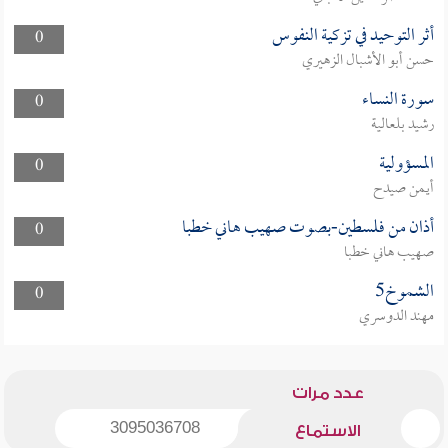
أثر التوحيد في تزكية النفوس
0
حسن أبو الأشبال الزهيري
سورة النساء
0
رشيد بلعالية
المسؤولية
0
أيمن صيدح
أذان من فلسطين-بصوت صهيب هاني خطبا
0
صهيب هاني خطبا
الشموخ5
0
مهند الدوسري
عدد مرات
3095036708
الاستماع