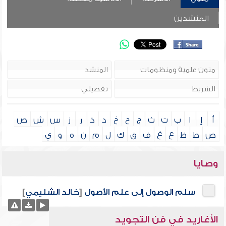
المنشدين
أ
إ
ا
ب
ت
ث
ج
ح
خ
د
ذ
ر
ز
س
ش
ص
ض
ط
ظ
ع
غ
ف
ق
ك
ل
م
ن
ه
و
ي
وصايا
سلم الوصول إلى علم الأصول
[
خالد الشليمي
]
الأغاريد في فن التجويد