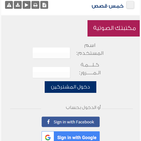
خمس قصص
مكتبتك الصوتية
اسم
المستخدم:
كـلـــمـة
الـمـــــرور:
دخول المشتركين
أو الدخول بحساب