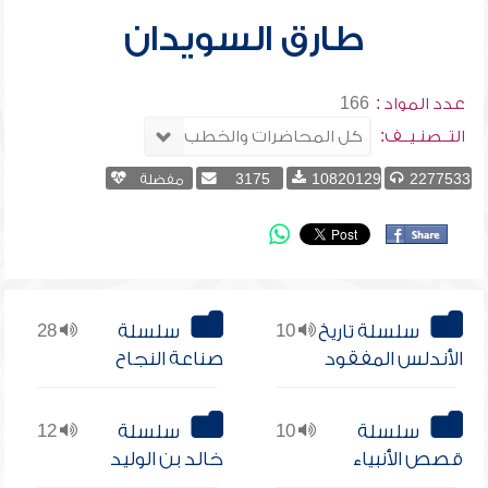
طارق السويدان
عدد المواد :
166
التــصنـيــف:
2277533
10820129
3175
مفضلة
سلسلة تاريخ
10
سلسلة
28
الأندلس المفقود
صناعة النجاح
سلسلة
10
سلسلة
12
قصص الأنبياء
خالد بن الوليد