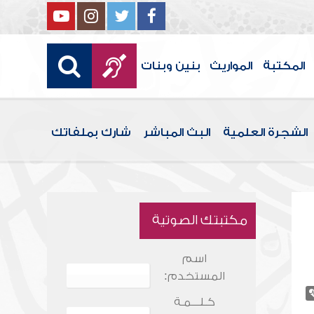
المكتبة
المواريث
بنين وبنات
الشجرة العلمية
البث المباشر
شارك بملفاتك
مكتبتك الصوتية
اسم
المستخدم:
كـلـــمـة