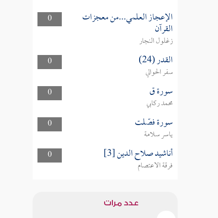
الإعجاز العلمي...من معجزات
0
القرآن
زغلول النجار
القدر (24)
0
سفر الحوالي
سورة ق
0
محمد ركابي
سورة فصّلت
0
ياسر سلامة
أناشيد صلاح الدين [3]
0
فرقة الاعتصام
عدد مرات