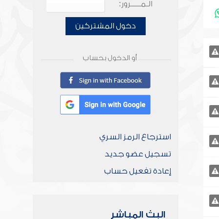
الـمـــــرور:
دخول المشتركين
أو الدخول بحساب
استرجاع الرمز السري
تسجيل عضو جديد
إعادة تفعيل حساب
البث المباشر