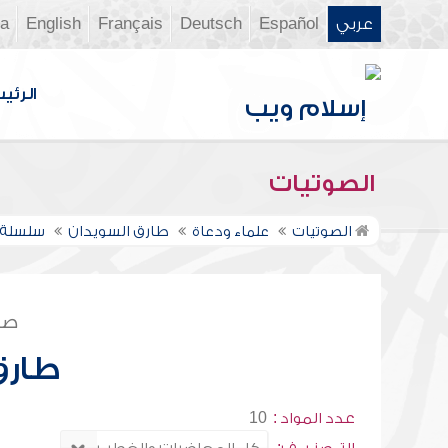
عربي
Español
Deutsch
Français
English
ia
الرئي
الصوتيات
الصوتيات
علماء ودعاة
طارق السويدان
سلسلة 
صف
طارق
عدد المواد :
10