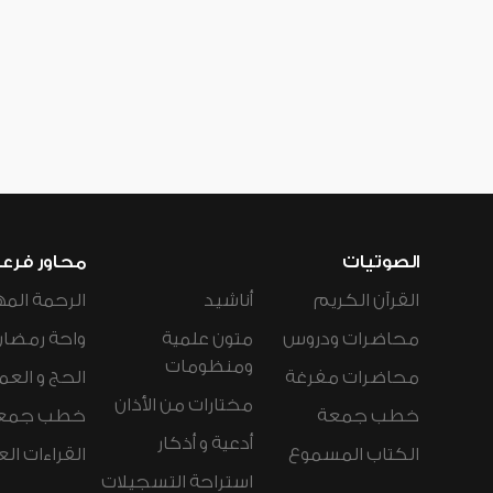
الصوتيات
محاور فرع
القرآن الكريم
أناشيد
الرحمة المه
محاضرات ودروس
متون علمية
واحة رمضان
ومنظومات
محاضرات مفرغة
الحج و العم
مختارات من الأذان
خطب جمعة
خطب جمع
أدعية و أذكار
الكتاب المسموع
القراءات ال
استراحة التسجيلات