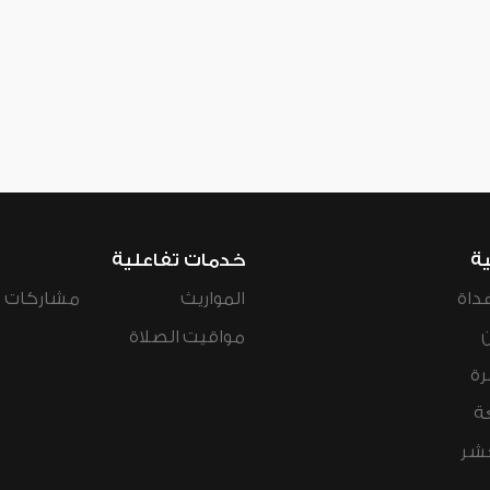
ية
خدمات تفاعلية
داة
المواريث
مشاركات ال
مواقيت الصلاة
رة
ة
عشر