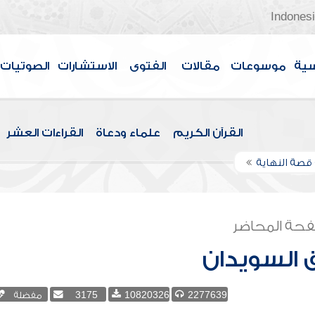
Indones
سية
موسوعات
مقالات
الفتوى
الاستشارات
الصوتيات
القرآن الكريم
علماء ودعاة
القراءات العشر
قصة النهاية
حة المحاضر
 السويدان
2277639
10820326
3175
مفضلة