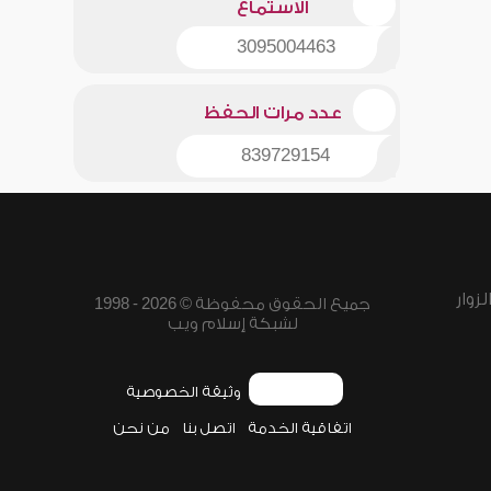
الاستماع
3095004463
عدد مرات الحفظ
839729154
زوار
جميع الحقوق محفوظة © 2026 - 1998
لشبكة إسلام ويب
وثيقة الخصوصية
اتفاقية الخدمة
اتصل بنا
من نحن