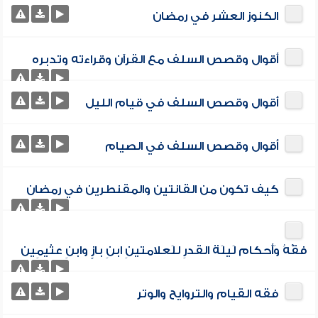
الكنوز العشر في رمضان
أقوال وقصص السلف مع القرآن وقراءته وتدبره
أقوال وقصص السلف في قيام الليل
أقوال وقصص السلف في الصيام
كيف تكون من القانتين والمقنطرين في رمضان
فقْهُ وَأَحكام لَيلَة القدرِ للَعلامتينِ ابنِ بازٍ وابنِ عثيمِين
فقه القيام والتروايح والوتر