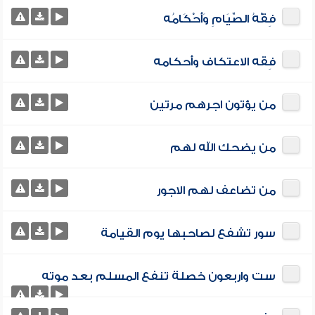
فِقْهُ الصِّيَامِ وَأَحْكَامُه
فِقه الاعتكاف وأَحكامه
من يؤتون اجرهم مرتين
من يضحك الله لهم
من تضاعف لهم الاجور
سور تشفع لصاحبها يوم القيامة
ست واربعون خصلة تنفع المسلم بعد موته