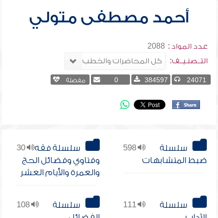
أحمد مصطفى متولي
عدد المواد :
2088
التــصنـيــف:
24071
384597
0
مفضلة
سلسلة
598
سلسلة فقه
30
ضبط المتشابهات
وفتاوي وفضائل الحج
والعمرة والأيام العشر
سلسلة
111
سلسلة
108
الآداب
الفضائل