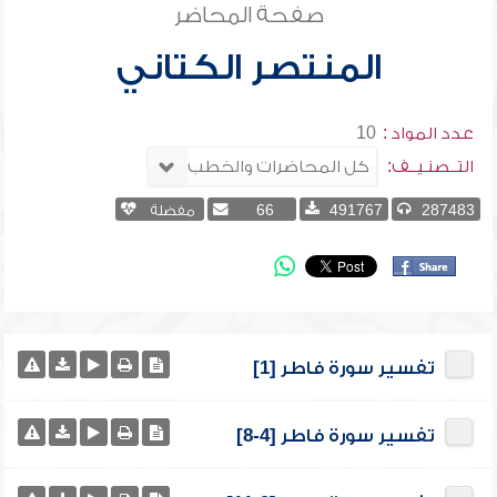
صفحة المحاضر
المنتصر الكتاني
عدد المواد :
10
التــصنـيــف:
287483
491767
66
مفضلة
تفسير سورة فاطر [1]
تفسير سورة فاطر [4-8]