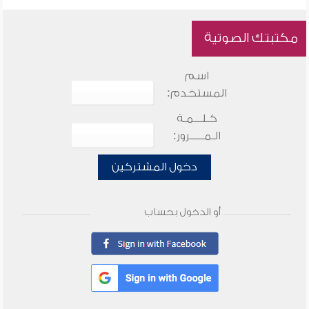
مكتبتك الصوتية
اسم
المستخدم:
كـلـــمـة
الـمـــــرور:
دخول المشتركين
أو الدخول بحساب