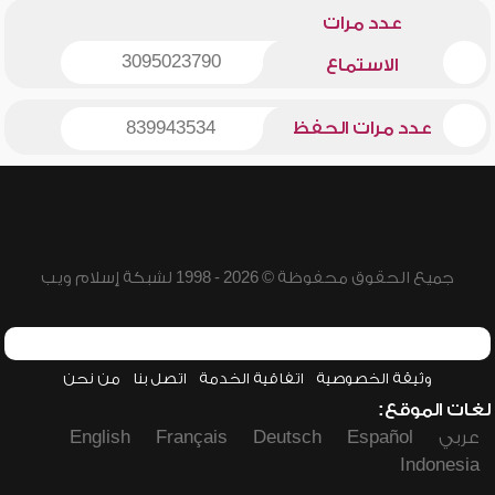
عدد مرات
3095023790
الاستماع
عدد مرات الحفظ
839943534
جميع الحقوق محفوظة © 2026 - 1998 لشبكة إسلام ويب
وثيقة الخصوصية
اتفاقية الخدمة
اتصل بنا
من نحن
لغات الموقع:
عربي
Español
Deutsch
Français
English
Indonesia