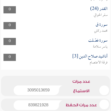
القدر (24)
0
سفر الحوالي
سورة ق
0
محمد ركابي
سورة فصّلت
0
ياسر سلامة
أناشيد صلاح الدين [3]
0
فرقة الاعتصام
عدد مرات
3095013659
الاستماع
عدد مرات الحفظ
839821928