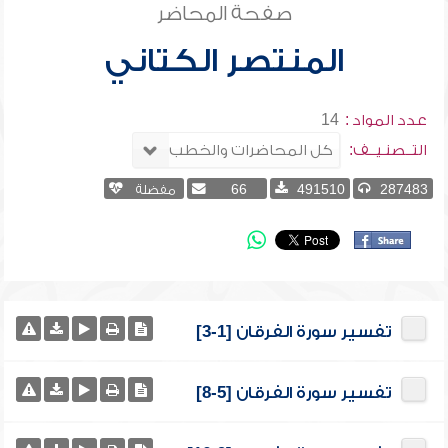
صفحة المحاضر
المنتصر الكتاني
عدد المواد :
14
التــصنـيــف:
287483
491510
66
مفضلة
تفسير سورة الفرقان [1-3]
تفسير سورة الفرقان [5-8]