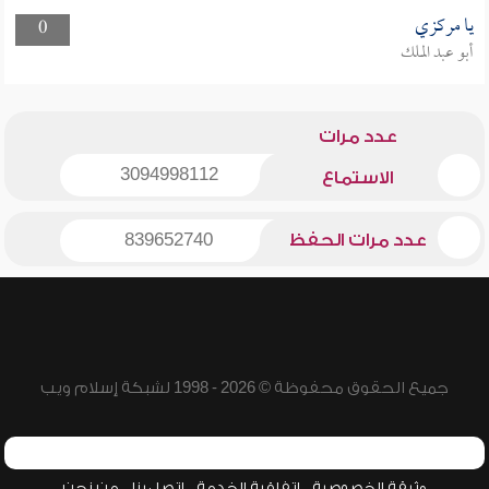
يا مركزي
0
أبو عبد الملك
عدد مرات
3094998112
الاستماع
عدد مرات الحفظ
839652740
جميع الحقوق محفوظة © 2026 - 1998 لشبكة إسلام ويب
وثيقة الخصوصية
اتفاقية الخدمة
اتصل بنا
من نحن