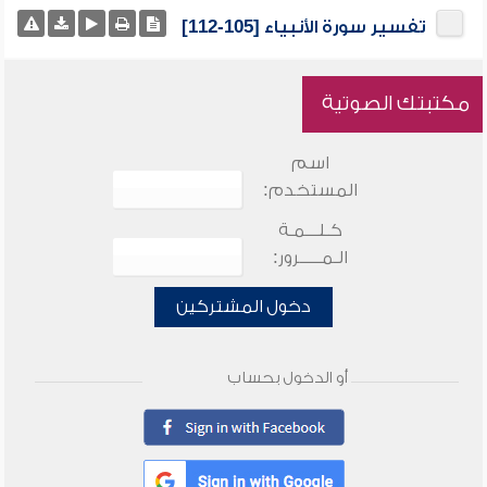
تفسير سورة الأنبياء [105-112]
مكتبتك الصوتية
اسم
المستخدم:
كـلـــمـة
الـمـــــرور:
دخول المشتركين
أو الدخول بحساب