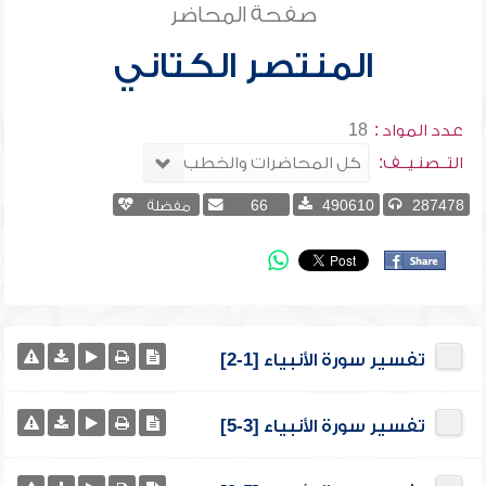
صفحة المحاضر
المنتصر الكتاني
عدد المواد :
18
التــصنـيــف:
287478
490610
66
مفضلة
تفسير سورة الأنبياء [1-2]
تفسير سورة الأنبياء [3-5]