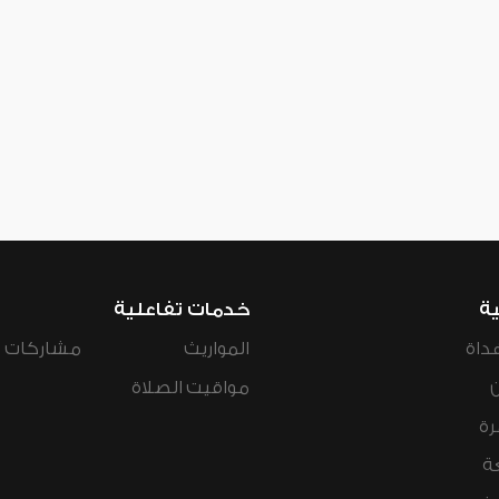
ية
خدمات تفاعلية
داة
المواريث
مشاركات ال
مواقيت الصلاة
رة
ة