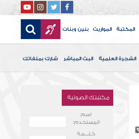
المكتبة
المواريث
بنين وبنات
الشجرة العلمية
البث المباشر
شارك بملفاتك
مكتبتك الصوتية
اسم
المستخدم:
كـلـــمـة