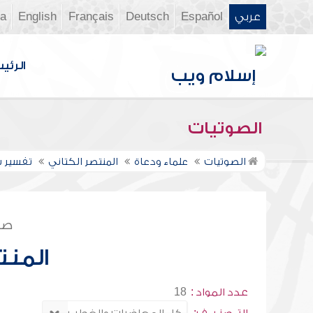
عربي
Español
Deutsch
Français
English
ia
الرئي
الصوتيات
الصوتيات
علماء ودعاة
المنتصر الكتاني
تفسير 
صف
المنت
عدد المواد :
18