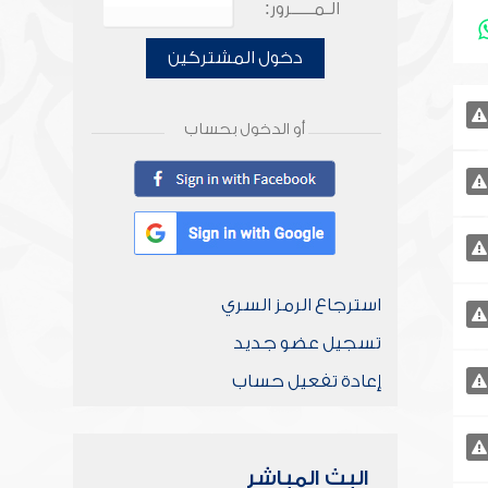
الـمـــــرور:
دخول المشتركين
أو الدخول بحساب
استرجاع الرمز السري
تسجيل عضو جديد
إعادة تفعيل حساب
البث المباشر