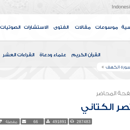
Indones
سية
موسوعات
مقالات
الفتوى
الاستشارات
الصوتيات
القرآن الكريم
علماء ودعاة
القراءات العشر
سورة الكهف
حة المحاضر
صر الكتاني
287483
491891
66
مفضلة