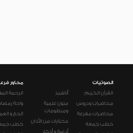
الصوتيات
محاور فرع
القرآن الكريم
أناشيد
الرحمة المه
محاضرات ودروس
متون علمية
واحة رمضان
ومنظومات
محاضرات مفرغة
الحج و العم
مختارات من الأذان
خطب جمعة
خطب جمع
أدعية و أذكار