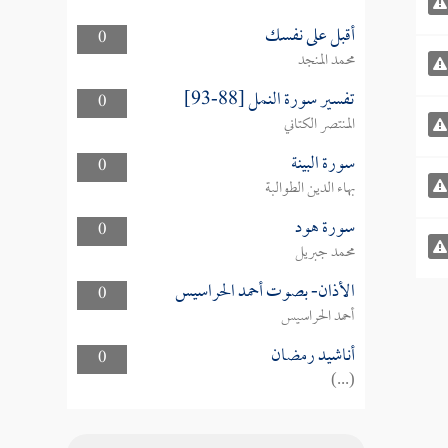
أقبل على نفسك
0
محمد المنجد
تفسير سورة النمل [88-93]
0
المنتصر الكتاني
سورة البينة
0
بهاء الدين الطوالبة
سورة هود
0
محمد جبريل
الأذان- بصوت أحمد الحراسيس
0
أحمد الحراسيس
أناشيد رمضان
0
(...)