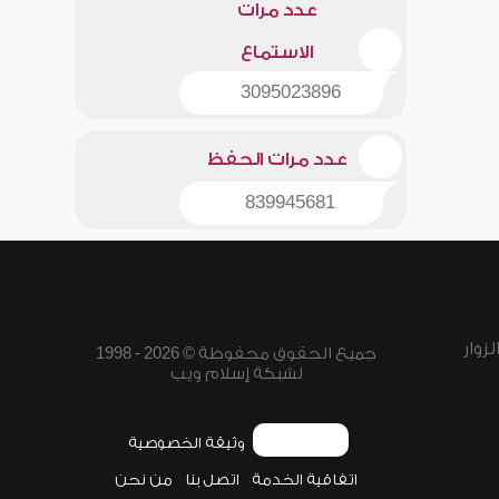
عدد مرات
الاستماع
3095023896
عدد مرات الحفظ
839945681
زوار
جميع الحقوق محفوظة © 2026 - 1998
لشبكة إسلام ويب
وثيقة الخصوصية
اتفاقية الخدمة
اتصل بنا
من نحن