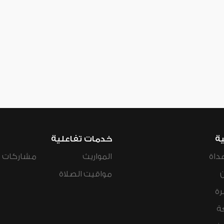
ية
خدمات تفاعلية
داة
المواريث
مشاركات ال
مواقيت الصلاة
رة
ة