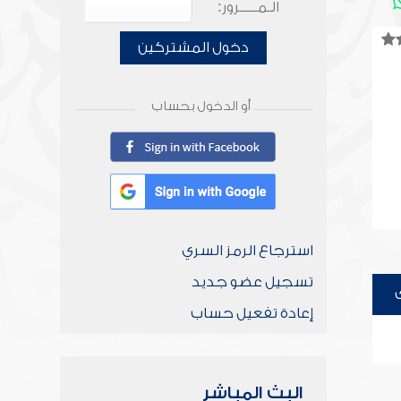
الـمـــــرور:
دخول المشتركين
أو الدخول بحساب
استرجاع الرمز السري
تسجيل عضو جديد
إعادة تفعيل حساب
البث المباشر