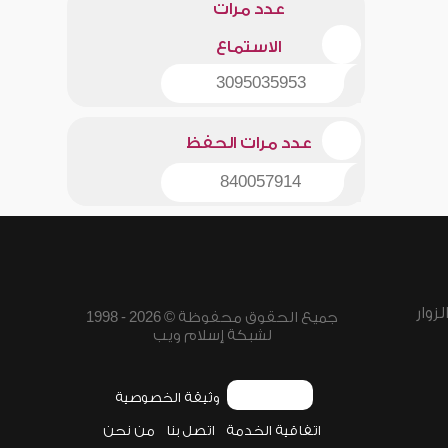
عدد مرات
الاستماع
3095035953
عدد مرات الحفظ
840057914
زوار
جميع الحقوق محفوظة © 2026 - 1998
لشبكة إسلام ويب
وثيقة الخصوصية
اتفاقية الخدمة
اتصل بنا
من نحن