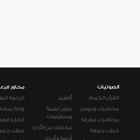
الصوتيات
محاور فرع
القرآن الكريم
أناشيد
الرحمة المه
محاضرات ودروس
متون علمية
واحة رمضان
ومنظومات
محاضرات مفرغة
الحج و العم
مختارات من الأذان
خطب جمعة
خطب جمع
أدعية و أذكار