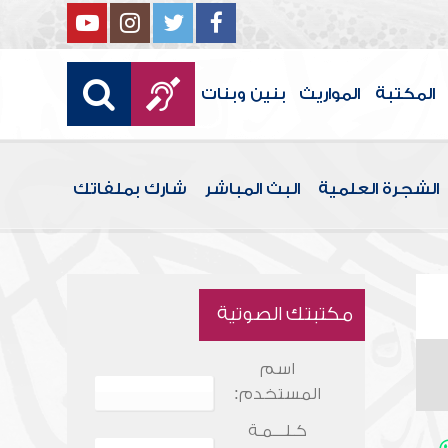
المكتبة
المواريث
بنين وبنات
الشجرة العلمية
البث المباشر
شارك بملفاتك
مكتبتك الصوتية
اسم
المستخدم:
كـلـــمـة