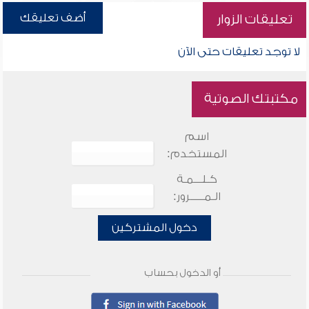
أضف تعليقك
تعليقات الزوار
لا توجد تعليقات حتى الآن
مكتبتك الصوتية
اسم
المستخدم:
كـلـــمـة
الـمـــــرور:
دخول المشتركين
أو الدخول بحساب