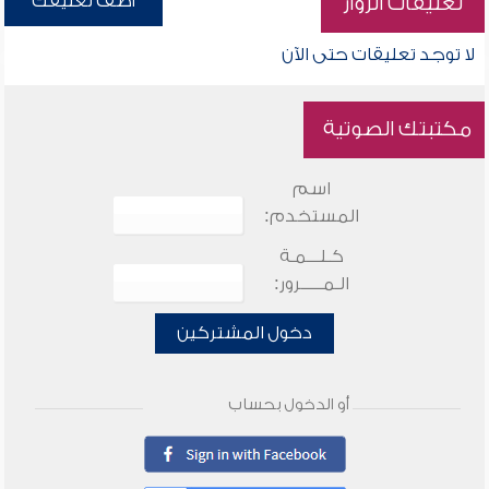
أضف تعليقك
تعليقات الزوار
لا توجد تعليقات حتى الآن
مكتبتك الصوتية
اسم
المستخدم:
كـلـــمـة
الـمـــــرور:
دخول المشتركين
أو الدخول بحساب