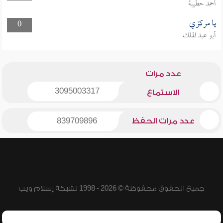
أحمد حطيبة
يا مركزي
0
أبو عبد الملك
عدد مرات
3095003317
الاستماع
عدد مرات الحفظ
839709896
جميع الحقوق محفوظة © 2026 - 1998 لشبكة إسلام ويب