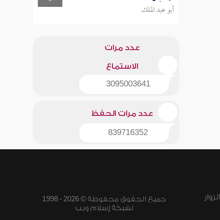
أبو عبد الملك
عدد مرات
الاستماع
3095003641
عدد مرات الحفظ
839716352
زوار
جميع الحقوق محفوظة © 2026 - 1998
لشبكة إسلام ويب