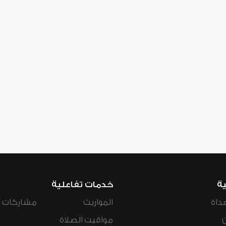
ية
خدمات تفاعلية
داة
المواريث
مشاركات ال
مواقيت الصلاة