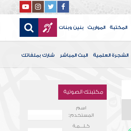
المكتبة
المواريث
بنين وبنات
الشجرة العلمية
البث المباشر
شارك بملفاتك
مكتبتك الصوتية
اسم
المستخدم:
كـلـــمـة