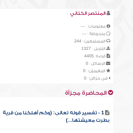
المنتصر الكتاني
معلومات : ---
ملحوظة : ---
المستمعين : 244
التنزيل : 1327
قراءة: 4405
الرسائل : 0
المقيميّن : 0
في خزائن : 0
المحاضرة مجزأة
1 - تفسير قوله تعالى: (وكم أهلكنا من قرية
بطرت معيشتها...)