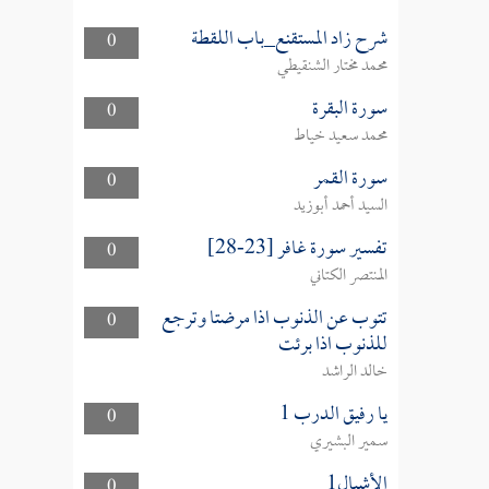
شرح زاد المستقنع_باب اللقطة
0
محمد مختار الشنقيطي
سورة البقرة
0
محمد سعيد خياط
سورة القمر
0
السيد أحمد أبوزيد
تفسير سورة غافر [23-28]
0
المنتصر الكتاني
تتوب عن الذنوب اذا مرضتا وترجع
0
للذنوب اذا برئت
خالد الراشد
يا رفيق الدرب 1
0
سمير البشيري
الأشبال1
0