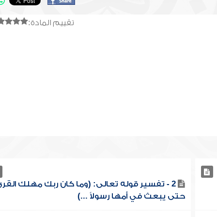
تقييم المادة:
2 - تفسير قوله تعالى: (وما كان ربك مهلك القر
حتى يبعث في أمها رسولاً ...)