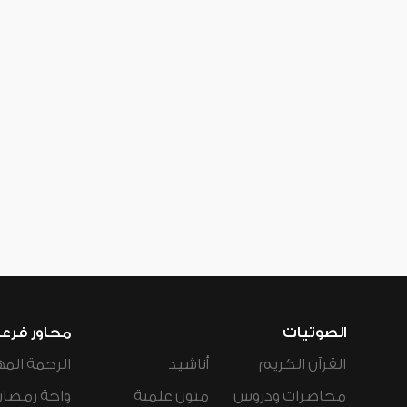
الصوتيات
محاور فرع
القرآن الكريم
أناشيد
الرحمة المه
محاضرات ودروس
متون علمية
واحة رمضان