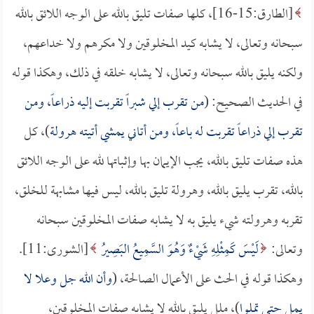
[الطارق:15-16]، كلها صفات تليق بالله على الوجه اللائق بالله
سبحانه وتعالى، لا يشابه كيد المخلوقين ولا مكرهم ولا خداعهم،
ولكنه يليق بالله سبحانه وتعالى، لا يشابه خلقه في ذلك، وهكذا قوله
في الحديث الصحيح: (
من تقرب إلي شبراً تقربت إليه ذراعاً، ومن
تقرب إلي ذراعاً تقربت له باعاً، ومن أتاني يمشي أتيته هرولة
)، كل
هذه صفات تليق بالله، يجب الإيمان بها وإثباتها لله على الوجه اللائق
بالله، تقرب يليق بالله، وهرولة تليق بالله، ليس فيها مشابهة للخلق،
تقربه وهرولته شيء يليق به لا يشابه صفات المخلوقين سبحانه
وتعالى:
لَيْسَ كَمِثْلِهِ شَيْءٌ وَهُوَ السَّمِيعُ البَصِيرُ
[الشورى:11].
وهكذا قوله في الحث على الأعمال الصالحة، (
وأن الله جل وعلا لا
يمل حتى تملوا
)، ملل يليق بالله لا يشابه صفات المخلوقين،