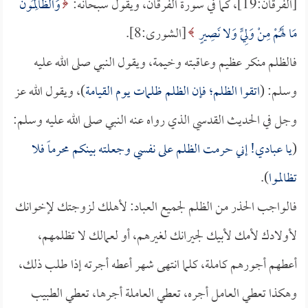
[الفرقان:19]، كما في سورة الفرقان، ويقول سبحانه:
وَالظَّالِمُونَ
مَا لَهُمْ مِنْ وَلِيٍّ وَلا نَصِيرٍ
[الشورى:8].
فالظلم منكر عظيم وعاقبته وخيمة، ويقول النبي صلى الله عليه
وسلم: (
اتقوا الظلم؛ فإن الظلم ظلمات يوم القيامة
)، ويقول الله عز
وجل في الحديث القدسي الذي رواه عنه النبي صلى الله عليه وسلم:
(
يا عبادي! إني حرمت الظلم على نفسي وجعلته بينكم محرماً فلا
تظالموا
).
فالواجب الحذر من الظلم لجميع العباد: لأهلك لزوجتك لإخوانك
لأولادك لأمك لأبيك لجيرانك لغيرهم، أو لعمالك لا تظلمهم،
أعطهم أجورهم كاملة، كلما انتهى شهر أعطه أجرته إذا طلب ذلك،
وهكذا تعطي العامل أجره، تعطي العاملة أجرها، تعطي الطبيب