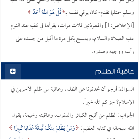
وسلم -مثلما تقدم- كان يرقي نفسه بـ
قُلْ هُوَ اللَّهُ أَحَدٌ
[الإخلاص:1] والمعوذتين ثلاث مرات، يقرأها في كفيه عند النوم
عليه الصلاة والسلام، ويمسح بكل مرة ما أقبل من جسده على
رأسه ووجهه وصدره.
عاقبة الظلم
السؤال: أرجو أن تحدثونا عن الظلم، وعاقبة من ظلم الآخرين في
الإسلام؟ جزاكم الله خيراً.
الجواب: الظلم من أقبح الكبائر والذنوب، وعاقبته وخيمة، يقول
الله سبحانه في كتابه العظيم:
وَمَنْ يَظْلِمْ مِنْكُمْ نُذِقْهُ عَذَابًا كَبِيرًا