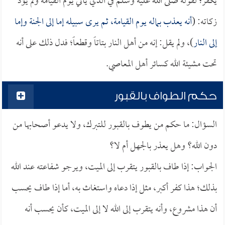
يكفر؛ لقوله صلى الله عليه وسلم في الذي يأتي يوم القيامة ولم يؤد
زكاته: (
أنه يعذب بماله يوم القيامة، ثم يرى سبيله إما إلى الجنة وإما
إلى النار
)، ولم يقل: إنه من أهل النار بتاتاً وقطعاً؛ فدل ذلك على أنه
تحت مشيئة الله كسائر أهل المعاصي.
حكم الطواف بالقبور
السؤال: ما حكم من يطوف بالقبور للتبرك، ولا يدعو أصحابها من
دون الله؟ وهل يعذر بالجهل أم لا؟
الجواب: إذا طاف بالقبور يتقرب إلى الميت، ويرجو شفاعته عند الله
بذلك؛ هذا كفر أكبر، مثل إذا دعاه واستغاث به، أما إذا طاف يحسب
أن هذا مشروع، وأنه يتقرب إلى الله لا إلى الميت، كأن يحسب أنه