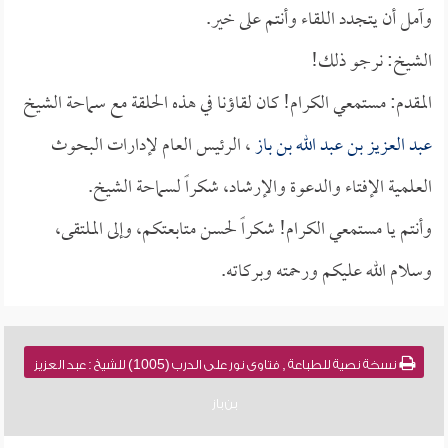
وآمل أن يتجدد اللقاء وأنتم على خير.
الشيخ: نرجو ذلك!
المقدم: مستمعي الكرام! كان لقاؤنا في هذه الحلقة مع سماحة الشيخ
عبد العزيز بن عبد الله بن باز
، الرئيس العام لإدارات البحوث
العلمية الإفتاء والدعوة والإرشاد، شكراً لسماحة الشيخ.
وأنتم يا مستمعي الكرام! شكراً لحسن متابعتكم، وإلى الملتقى،
وسلام الله عليكم ورحمته وبركاته.
نسخة نصية للطباعة , فتاوى نور على الدرب (1005) للشيخ : عبد العزيز
بن باز