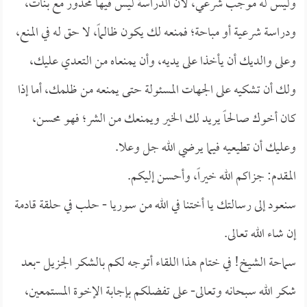
وليس له موجب شرعي، لأن الدراسة ليس فيها محذور مع بنات،
ودراسة شرعية أو مباحة؛ فمنعه لك يكون ظالماً، لا حق له في المنع،
وعلى والديك أن يأخذا على يديه، وأن يمنعاه من التعدي عليك،
ولك أن تشكيه على الجهات المسئولة حتى يمنعه من ظلمك، أما إذا
كان أخوك صالحاً يريد لك الخير ويمنعك من الشر؛ فهو محسن،
وعليك أن تطيعيه فيما يرضي الله جل وعلا.
المقدم: جزاكم الله خيراً، وأحسن إليكم.
سنعود إلى رسالتك يا أختنا في الله من سوريا - حلب في حلقة قادمة
إن شاء الله تعالى.
سماحة الشيخ! في ختام هذا اللقاء أتوجه لكم بالشكر الجزيل -بعد
شكر الله سبحانه وتعالى- على تفضلكم بإجابة الإخوة المستمعين،