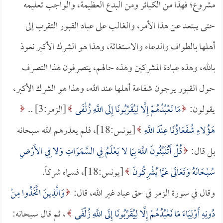
مشروع؛ فهذا من الكبائر ومن البدع العظيمة، والواجب تعليمه
حتى يبتعد عن هذا الأمر، والغالب على عباد القبور التقرب إلى
أهلها بالطواف والدعاء والاستغاثة، وهذا هو الشرك الأكبر نعوذ
بالله، وهذه عبادة المشركين وهذه حالهم، يتصرفون هذا التصرف
حول القبور يرجون شفاعة أهلها عند الله، وهذا هو الشرك الأكبر،
يقولون:
مَا نَعْبُدُهُمْ إِلَّا لِيُقَرِّبُونَا إِلَى اللَّهِ زُلْفَى
[الزمر:3] ..
هَؤُلاءِ شُفَعَاؤُنَا عِنْدَ اللَّهِ
[يونس:18]، فلم يعذرهم الله سبحانه
بل قال:
قُلْ أَتُنَبِّئُونَ اللَّهَ بِمَا لا يَعْلَمُ فِي السَّمَوَاتِ وَلا فِي الأَرْضِ
سُبْحَانَهُ وَتَعَالَى عَمَّا يُشْرِكُونَ
[يونس:18]، فسماه شركاً.
وقال في سورة الزمر في حق عباد غير الله، قال:
وَالَّذِينَ اتَّخَذُوا مِنْ
دُونِهِ أَوْلِيَاءَ مَا نَعْبُدُهُمْ إِلَّا لِيُقَرِّبُونَا إِلَى اللَّهِ زُلْفَى
، ثم قال سبحانه: