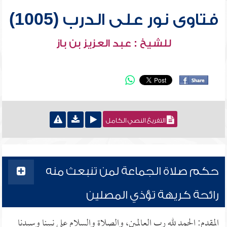
فتاوى نور على الدرب (1005)
للشيخ : عبد العزيز بن باز
التفريغ النصي الكامل
حكم صلاة الجماعة لمن تنبعث منه
رائحة كريهة تؤذي المصلين
المقدم: الحمد لله رب العالمين، والصلاة والسلام على نبينا وسيدنا