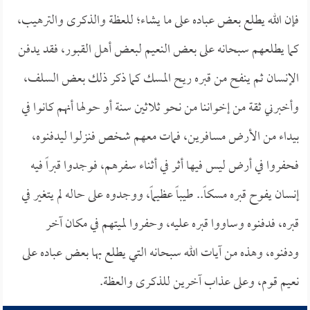
فإن الله يطلع بعض عباده على ما يشاء؛ للعظة والذكرى والترهيب،
كما يطلعهم سبحانه على بعض النعيم لبعض أهل القبور، فقد يدفن
الإنسان ثم ينفح من قبره ريح المسك كما ذكر ذلك بعض السلف،
وأخبرني ثقة من إخواننا من نحو ثلاثين سنة أو حولها أنهم كانوا في
بيداء من الأرض مسافرين، فمات معهم شخص فنزلوا ليدفنوه،
فحفروا في أرض ليس فيها أثر في أثناء سفرهم، فوجدوا قبراً فيه
إنسان يفوح قبره مسكاً.. طيباً عظيماً، ووجدوه على حاله لم يتغير في
قبره، فدفنوه وساووا قبره عليه، وحفروا لميتهم في مكان آخر
ودفنوه، وهذه من آيات الله سبحانه التي يطلع بها بعض عباده على
نعيم قوم، وعلى عذاب آخرين للذكرى والعظة.