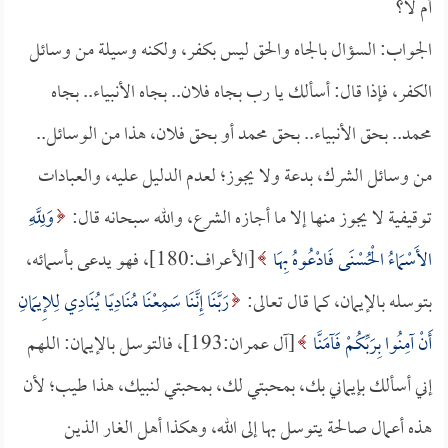
أم لا؟
الجواب: السؤال بالجاه والحق ليس بكفر، ولكنه وسيلة من وسائل
الكفر، فإذا قال: أسألك يا رب بجاه فلان.. بجاه الأنبياء.. بجاه
محمد.. بحق الأنبياء.. بحق محمد أو بحق فلان، هذا من الوسائل..
من وسائل الشرك، بدعة ولا يجوز؛ لعدم الدليل عليه، والعبادات
توقيفية لا يجوز منها إلا ما أجازه الشرع، والله سبحانه قال:
وَلِلَّهِ
الأَسْمَاءُ الْحُسْنَى فَادْعُوهُ بِهَا
[الأعراف:180]، فهو يدعى بأسمائه،
بتوسله بالإيمان، كما قال تعالى:
رَبَّنَا إِنَّنَا سَمِعْنَا مُنَادِيًا يُنَادِي لِلإِيمَانِ
أَنْ آمِنُوا بِرَبِّكُمْ فَآمَنَّا
[آل عمران:193]، فالتوسل بالإيمان: اللهم
إني أسألك بإيماني بك، بمحبتي لك، بمحبتي لنبيك، هذا طيب؛ لأن
هذه أعمال صالحة يتوسل بها إلى الله، وهكذا أهل الغار الذين