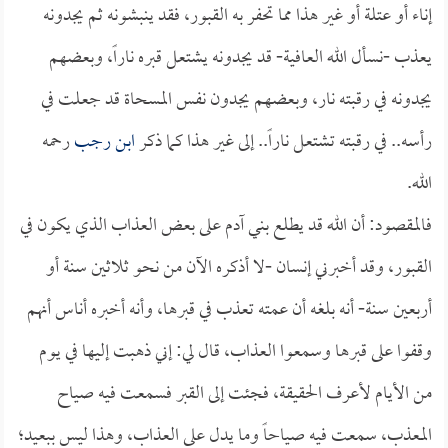
إناء أو عتلة أو غير هذا مما تحفر به القبور، فقد ينبشونه ثم يجدونه
يعذب -نسأل الله العافية- قد يجدونه يشتعل قبره ناراً، وبعضهم
يجدونه في رقبته نار، وبعضهم يجدون نفس المسحاة قد جعلت في
رأسه.. في رقبته تشتعل ناراً.. إلى غير هذا كما ذكر
ابن رجب
رحمه
الله.
فالمقصود: أن الله قد يطلع بني آدم على بعض العذاب الذي يكون في
القبور، وقد أخبرني إنسان -لا أذكره الآن من نحو ثلاثين سنة أو
أربعين سنة- أنه بلغه أن عمته تعذب في قبرها، وأنه أخبره أناس أنهم
وقفوا على قبرها وسمعوا العذاب، قال لي: إني ذهبت إليها في يوم
من الأيام لأعرف الحقيقة، فجئت إلى القبر فسمعت فيه صياح
المعذب، سمعت فيه صياحاً وما يدل على العذاب، وهذا ليس ببعيد؛