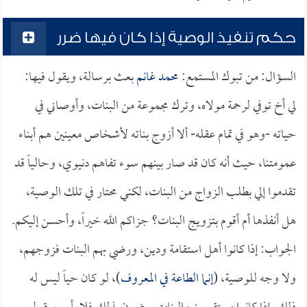
حكم تنفيذ الوصية إذا كان فيها ضرر
السؤال: من تبوك المستمع:
محمد غانم
بعث برسالة، ويقول فيها:
لي أخ توفي لرحمة مولاه، وترك مجموعة من البنات، وأوصاني في
حياته -وهو في تمام عقله- ألا أزوج بناته لأشخاص معينين هم أبناء
عمومتنا، حيث أنه كان قد صار بينهم سوء تفاهم دنيوي، وحالياً قد
تقدموا إلي بطلب الزواج من البنات، لكني محتار في تلك الوصية،
هل أنفذها أم أقوم بتزويج البنات؟ جزاكم الله خيراً، وأحسن إليكم.
الجواب: إذا كانوا أهل استقامة ودين، ورضي بهم البنات فزوجهم،
ولا وجه للوصية، (
إنما الطاعة في المعروف
)، لو كان حياً ليس له