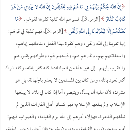
إِنَّ اللَّهَ يَحْكُمُ بَيْنَهُمْ فِي مَا هُمْ فِيهِ يَخْتَلِفُونَ إِنَّ اللَّهَ لا يَهْدِي مَنْ هُوَ
كَاذِبٌ كَفَّارٌ
[الزمر:3]، فسماهم الله كذبة كفرة؛ لقولهم:
مَا
نَعْبُدُهُمْ إِلَّا لِيُقَرِّبُونَا إِلَى اللَّهِ زُلْفَى
[الزمر:3]، فهم كذبة في قولهم:
إنها تقربنا إلى الله زلفى، وهم كفرة بهذا الفعل، بدعائهم إياهم،
واستغاثتهم بهم، ونذرهم لهم، وذبحهم لهم، وطوافهم بقبورهم
والتقرب إليهم.. إلى غير هذا من العبادات؛ كله كفر بالله، وكله شرك
أكبر نعوذ بالله، ومن كان بين المسلمين لا يعذر بالجهالة، بل هو
مشرك؛ لأن عليه أن يسأل ويتبصر، أما إذا كان في بلاد لا يبلغها
الإسلام، ولم يبلغها الإسلام؛ فهو كسائر أهل الفترات الذين لم
تبلغهم الدعوة، فهؤلاء أمرهم إلى الله يوم القيامة، والصواب فيهم:
أنهم يمتحنون يوم القيامة، ويؤمرون بشيء؛ فإن أجابوا دخلوا الجنة،