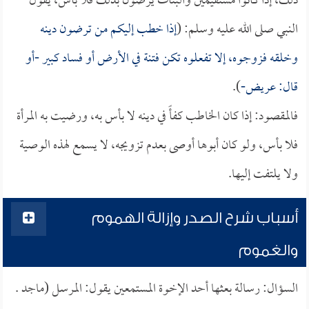
ذلك، إذا كانوا مستقيمين والبنات يرضون بذلك فلا بأس، يقول
النبي صلى الله عليه وسلم: (
إذا خطب إليكم من ترضون دينه
وخلقه فزوجوه، إلا تفعلوه تكن فتنة في الأرض أو فساد كبير -أو
قال: عريض-
).
فالمقصود: إذا كان الخاطب كفأً في دينه لا بأس به، ورضيت به المرأة
فلا بأس، ولو كان أبوها أوصى بعدم تزويجه، لا يسمع لهذه الوصية
ولا يلتفت إليها.
أسباب شرح الصدر وإزالة الهموم
والغموم
السؤال: رسالة بعثها أحد الإخوة المستمعين يقول: المرسل (ماجد .