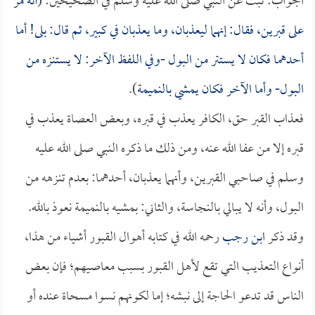
الجواب: ثبت عن النبي صلى الله عليه وسلم في الصحيحين: (
أنه مر
على قبرين، فقال: إنهما ليعذبان، وما يعذبان في كبير، ثم قال: بلى! أما
أحدهما فكان لا يستتر من البول -وفي اللفظ الآخر: لا يستنزه من
البول- وأما الآخر فكان يمشي بالنميمة
).
فعذاب القبر حق، الكافر يعذب في قبره، وبعض العصاة يعذب في
قبره إلا من عفا الله عنه، ومن ذلك ما ذكره النبي صلى الله عليه
وسلم في صاحبي القبرين، وأنهما يعذبان، أحدهما: بعدم تنزهه من
البول، وأنه لا يبالي بالنجاسة، والثاني: بمشيه بالنميمة نعوذ بالله.
وقد ذكر
ابن رجب
رحمه الله في كتابه أهوال القبور أشياء من هذا،
أنواع التعذيب التي تقع لأهل القبور بسبب معاصيهم؛ فإن بعض
الناس قد تدعو الحاجة إلى نبشه؛ إما لكونهم نسوا مسحاة عنده أو