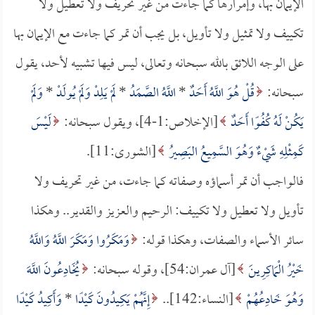
الإيمان بها، وإمرارها كما جاءت من غير تحريف ولا تعطيل ولا
تكييف ولا تمثيل ولا تأويل، بل يجب أن تمر كما جاءت مع الإيمان بها
على الوجه اللائق بالله سبحانه وتعالى، ليس فيها تشبيه لأحد، يقول
سبحانه:
قُلْ هُوَ اللَّهُ أَحَدٌ
*
اللَّهُ الصَّمَدُ
*
لَمْ يَلِدْ وَلَمْ يُولَدْ
*
وَلَمْ
يَكُنْ لَهُ كُفُوًا أَحَدٌ
[الإخلاص:1-4]، ويقول سبحانه:
لَيْسَ
كَمِثْلِهِ شَيْءٌ وَهُوَ السَّمِيعُ البَصِيرُ
[الشورى:11].
فالواجب أن تمر أسماؤه وصفاته كما جاءت، من غير تحريف ولا
تأويل ولا تعطيل ولا تكييف: الرحيم والعزيز والقدير.. وهكذا
سائر الأسماء والصفات، وهكذا قوله:
وَمَكَرُوا وَمَكَرَ اللَّهُ وَاللَّهُ
خَيْرُ الْمَاكِرِينَ
[آل عمران:54]، وقوله سبحانه:
يُخَادِعُونَ اللَّهَ
وَهُوَ خَادِعُهُمْ
[النساء:142]..
إِنَّهُمْ يَكِيدُونَ كَيْدًا
*
وَأَكِيدُ كَيْدًا