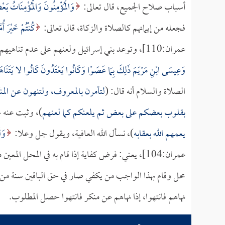
أسباب صلاح الجميع، قال تعالى:
وَالْمُؤْمِنُونَ وَالْمُؤْمِنَاتُ بَع
فجعله من إيمانهم كالصلاة والزكاة، قال تعالى:
كُنْتُمْ خَيْرَ أُ
عمران:110]، وتوعد بني إسرائيل ولعنهم على عدم تناهيهم عن المنكر فقال سبحانه
وَعِيسَى ابْنِ مَرْيَمَ ذَلِكَ بِمَا عَصَوْا وَكَانُوا يَعْتَدُونَ كَانُوا لا يَتَنَاهَ
الصلاة والسلام أنه قال: (
لتأمرن بالمعروف، ولتنهون عن المن
بقلوب بعضكم على بعض ثم يلعنكم كما لعنهم
)، وثبت عنه ع
يعمهم الله بعقابه
)، نسأل الله العافية، ويقول جل وعلا:
وَل
عمران:104]، يعني: فرض كفاية إذا قام به في المحل ال
محل وقام بهذا الواجب من يكفي صار في حق الباقين سنة من ب
نهاهم فانتهوا، إذا نهاهم عن منكر فانتهوا حصل المطلوب.