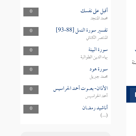
أقبل على نفسك
0
محمد المنجد
تفسير سورة النمل [88-93]
0
المنتصر الكتاني
سورة البينة
ُ
0
بهاء الدين الطوالبة
نة
سورة هود
0
محمد جبريل
الأذان- بصوت أحمد الحراسيس
0
أحمد الحراسيس
أناشيد رمضان
0
(...)