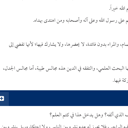
لله خيراً.
م على رسول الله وعلى آله وأصحابه ومن اهتدى بهداه.
، والمراء بدون فائدة، لا يحضرها، ولا يشارك فيها؛ لأنها تفضي إلى
فيها البحث العلمي، والتفقه في الدين هذه مجالس طيبة، أما مجالس الجدل،
كة فيها.
 الذي ألفه؟ وهل يدخل هذا في كتم العلم؟
 فيه الواجب فلا يجوز له عدم نشره بين الناس، ولا احتكاره، بل ينشره بين