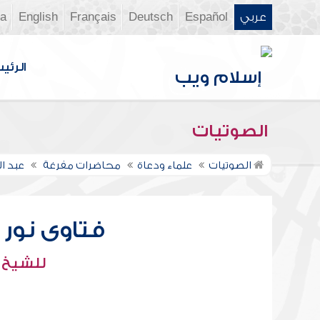
عربي
Español
Deutsch
Français
English
ia
الرئي
الصوتيات
الصوتيات
علماء ودعاة
محاضرات مفرغة
عبد ال
فتاوى نور عل
للشيخ : 