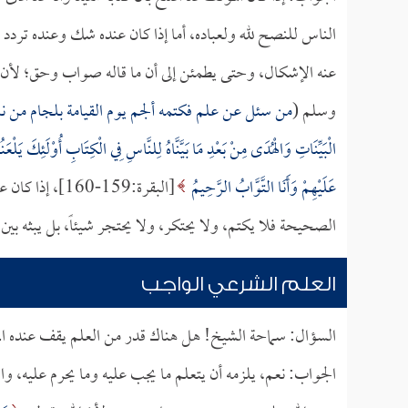
الناس للنصح لله ولعباده، أما إذا كان عنده شك وعنده تردد 
عنه الإشكال، وحتى يطمئن إلى أن ما قاله صواب وحق؛ لأن ا
وسلم (
من سئل عن علم فكتمه ألجم يوم القيامة بلجام من نا
الْبَيِّنَاتِ وَالْهُدَى مِنْ بَعْدِ مَا بَيَّنَّاهُ لِلنَّاسِ فِي الْكِتَابِ أُوْلَئِكَ يَلْعَنُه
عَلَيْهِمْ وَأَنَا التَّوَّابُ الرَّحِيمُ
[البقرة:159-60
الصحيحة فلا يكتم، ولا يحتكر، ولا يحتجر شيئاً، بل يبثه بين ا
العلم الشرعي الواجب
السؤال: سماحة الشيخ! هل هناك قدر من العلم يقف عنده ال
الجواب: نعم، يلزمه أن يتعلم ما يجب عليه وما يحرم عليه، وال