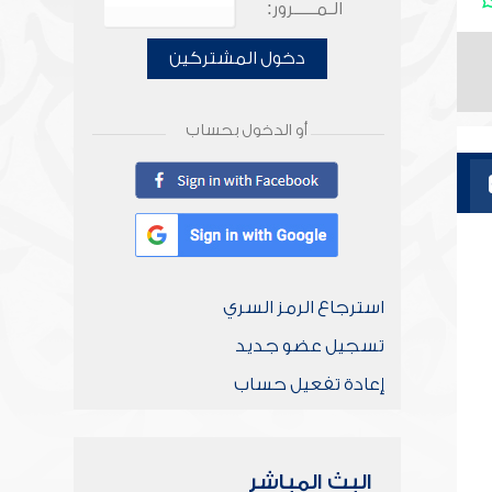
الـمـــــرور:
دخول المشتركين
أو الدخول بحساب
استرجاع الرمز السري
تسجيل عضو جديد
إعادة تفعيل حساب
البث المباشر