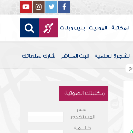
المكتبة
المواريث
بنين وبنات
الشجرة العلمية
البث المباشر
شارك بملفاتك
مكتبتك الصوتية
اسم
المستخدم:
كـلـــمـة