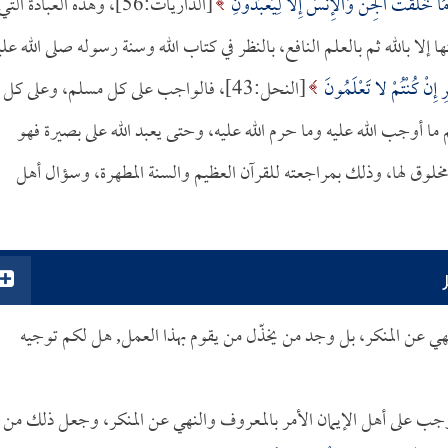
َا خَلَقْتُ الْجِنَّ وَالإِنسَ إِلَّا لِيَعْبُدُونِ
[الذاريات:56]، وهذه العبادة التي
 إلا بالله ثم بالعلم النافع، بالنظر في كتاب الله وسنة رسوله صلى الله علي
ِ إِنْ كُنْتُمْ لا تَعْلَمُونَ
[النحل:43]، فالواجب على كل مسلم، وعلى كل
ما أوجب الله عليه وما حرم الله عليه، وحتى يعبد الله على بصيرة فهو
و مخلوق لها، وذلك بمراجعته للقرآن العظيم والسنة المطهرة، وسؤال أهل
ي عن المنكر، بل وجد من يخذّل من يقوم بهذا العمل, هل لكم توجيه
وجب على أهل الإيمان الأمر بالمعروف والنهي عن المنكر، وجعل ذلك من