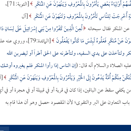
ْضُهُمْ أَوْلِيَاءُ بَعْضٍ يَأْمُرُونَ بِالْمَعْرُوفِ وَيَنْهَوْنَ عَنِ المُنكَرِ
[التوبة:71]،
مَّةٍ أُخْرِجَتْ لِلنَّاسِ تَأْمُرُونَ بِالْمَعْرُوفِ وَتَنْهَوْنَ عَنِ الْمُنكَرِ
[آل
لُعِنَ الَّذِينَ كَفَرُوا مِنْ بَنِي إِسْرَائِيلَ عَلَى لِسَانِ دَاو
وْنَ عَنْ مُنكَرٍ فَعَلُوهُ لَبِئْسَ مَا كَانُوا يَفْعَلُونَ
[المائدة:79]، وروي عنه عل
كر ولتأخذن على يدي السفيه، ولتأطرنه على الحق أطراً أو ليضربن الله
ليه الصلاة والسلام أنه قال: (
إن الناس إذا رأوا المنكر فلم يغيروه أوشك 
ْتَكُنْ مِنْكُمْ أُمَّةٌ يَدْعُونَ إِلَى الْخَيْرِ وَيَأْمُرُونَ بِالْمَعْرُوفِ وَيَنْهَوْنَ عَنِ الْمُنْكَرِ
[آ
معين من يكفي سقط عن الباقين، إذا كان في قرية أو في قبيلة أو في هجرة أو في أ
اب التعاون على البر والتقوى؛ لأن المقصود حصل وهو أن هذا قام به