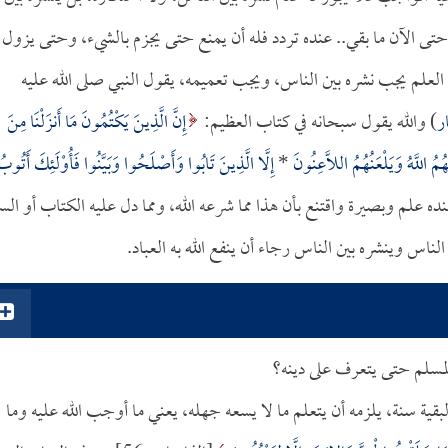
حتى الآن ما بقي.. عنده تردد فله أن يمنع حتى يجزم بالشيء، وحتى يزول
لعلم يجب نشره بين الناس، ويجب تعميمه، يقول النبي صلى الله عليه
ر
) والله يقول سبحانه في كتاب العظيم:
إِنَّ الَّذِينَ يَكْتُمُونَ مَا أَنزَلْنَا مِنَ
ُمُ اللَّهُ وَيَلْعَنُهُمُ اللَّاعِنُونَ
*
إِلَّا الَّذِينَ تَابُوا وَأَصْلَحُوا وَبَيَّنُوا فَأُوْلَئِكَ أَتُوب
1]، إذا كان عنده علم وبصيرة واقتنع بأن هذا مما شرعه الله، ومما دل عليه الكتاب أو الس
لناس وينشره بين الناس رجاء أن ينفع الله به العباد.
مسلم حتى يتعرف على دينه؟
بقية سنة، يلزمه أن يتعلم ما لا يسعه جهله، يعني ما أوجب الله عليه وما