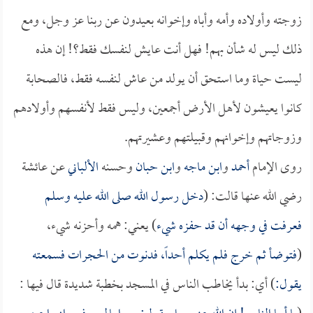
زوجته وأولاده وأمه وأباه وإخوانه بعيدون عن ربنا عز وجل، ومع
ذلك ليس له شأن بهم! فهل أنت عايش لنفسك فقط؟! إن هذه
ليست حياة وما استحق أن يولد من عاش لنفسه فقط، فالصحابة
كانوا يعيشون لأهل الأرض أجمعين، وليس فقط لأنفسهم وأولادهم
وزوجاتهم وإخوانهم وقبيلتهم وعشيرتهم.
روى الإمام
أحمد
و
ابن ماجه
و
ابن حبان
وحسنه
الألباني
عن عائشة
رضي الله عنها قالت: (
دخل رسول الله صلى الله عليه وسلم
فعرفت في وجهه أن قد حفزه شيء
) يعني: همه وأحزنه شيء،
(
فتوضأ ثم خرج فلم يكلم أحداً، فدنوت من الحجرات فسمعته
يقول:
) أي: بدأ يخاطب الناس في المسجد بخطبة شديدة قال فيها :