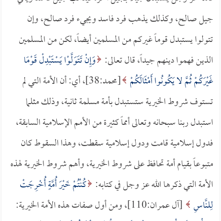
جيل صالح، وكذلك يذهب فرد فاسد ويجيء فرد صالح، وإن
تتولوا يستبدل قوماً غيركم من المسلمين أيضاً، لكن من المسلمين
الذين فهموا دينهم جيداً، قال تعالى:
وَإِنْ تَتَوَلَّوْا يَسْتَبْدِلْ قَوْمًا
غَيْرَكُمْ ثُمَّ لا يَكُونُوا أَمْثَالَكُمْ
[محمد:38]، أي: أن الأمة التي لم
تستوف شروط الخيرية ستستبدل بأمة مسلمة ثانية، وذلك مثلما
استبدل ربنا سبحانه وتعالى أمماً كثيرة من الأمم الإسلامية السابقة،
فدول إسلامية قامت ودول إسلامية سقطت، وهذا السقوط كان
متبوعاً بقيام أمة تحافظ على شروط الخيرية، وأهم شروط الخيرية لهذه
الأمة التي ذكرها الله عز وجل في كتابه:
كُنْتُمْ خَيْرَ أُمَّةٍ أُخْرِجَتْ
لِلنَّاسِ
[آل عمران:110]، ومن أول صفات هذه الأمة الخيرية: