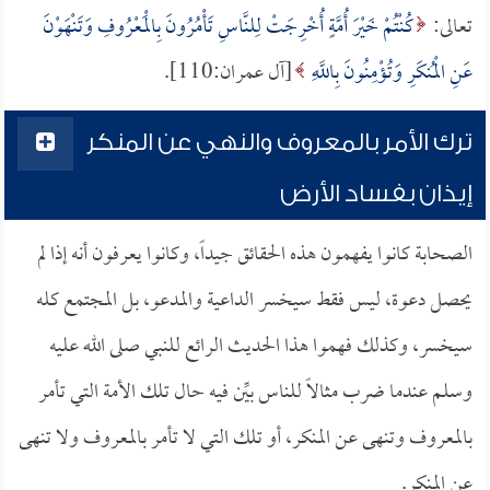
تعالى:
كُنْتُمْ خَيْرَ أُمَّةٍ أُخْرِجَتْ لِلنَّاسِ تَأْمُرُونَ بِالْمَعْرُوفِ وَتَنْهَوْنَ
عَنِ الْمُنكَرِ وَتُؤْمِنُونَ بِاللَّهِ
[آل عمران:110].
ترك الأمر بالمعروف والنهي عن المنكر
إيذان بفساد الأرض
الصحابة كانوا يفهمون هذه الحقائق جيداً، وكانوا يعرفون أنه إذا لم
يحصل دعوة، ليس فقط سيخسر الداعية والمدعو، بل المجتمع كله
سيخسر، وكذلك فهموا هذا الحديث الرائع للنبي صلى الله عليه
وسلم عندما ضرب مثالاً للناس بيِّن فيه حال تلك الأمة التي تأمر
بالمعروف وتنهى عن المنكر، أو تلك التي لا تأمر بالمعروف ولا تنهى
عن المنكر.