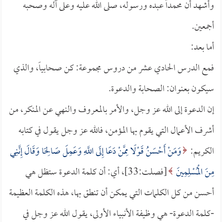
وأشهد أن محمداً عبده ورسوله، صلى الله عليه وعلى آله وصحبه
أجمعين.
أما بعد:
فمع الدرس الحادي عشر من دروس مجموعة: كن صحابياً، والذي
سيكون بعنوان: الصحابة والدعوة.
إن الدعوة إلى الله عز وجل، والأمر بالمعروف والنهي عن المنكر، من
أشرف الأعمال التي يقوم بها المؤمن، فالله عز وجل يقول في كتابه
الكريم:
وَمَنْ أَحْسَنُ قَوْلًا مِمَّنْ دَعَا إِلَى اللَّهِ وَعَمِلَ صَالِحًا وَقَالَ إِنَّنِي
مِنَ الْمُسْلِمِينَ
[فصلت:33]، أي: أن كلمة الدعوة ستظل هي
أحسن من كل الكلمات التي يمكن أن تنطق بها، هذه الكلمة العظيمة
-كلمة الدعوة- هي وظيفة الأنبياء الأولى، يقول الله عز وجل في