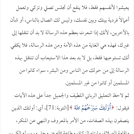
يعيشوا لأنفسهم فقط، فلا ينفع أن تجلس تصلي وتزكي وتعمل
أعمالاً فردية بينك وبين نفسك، وليس لك اتصال بالناس، أو شأن
بالآخرين، لأنك إذا شعرت بعظم هذه الرسالة لا بد أن تنقلها إلى
غيرك، فهذه هي الغاية من هذه الأمة ومن هذه الرسالة، فلا يكفي
أنك تستوعبها فقط، بل لا بد بعد هذا الاستيعاب أن تنتقل بهذه
الرسالة إلى من حولك من الناس ومن البشر، سواء كانوا من
المسلمين أو كانوا من غير المسلمين.
ثم لاحظ التعليق الرباني اللطيف والجميل جداً على هذه الآيات
فيقول:
أُوْلَئِكَ سَيَرْحَمُهُمُ اللَّهُ
[التوبة:71]، أي: أولئك الذين
يتصفون بهذه الصفات، من الأمر بالمعروف والنهي عن المنكر،
وإقامة الصلاة، وإيتاء الزكاة، وطاعة الله عز وجل ورسوله الكريم