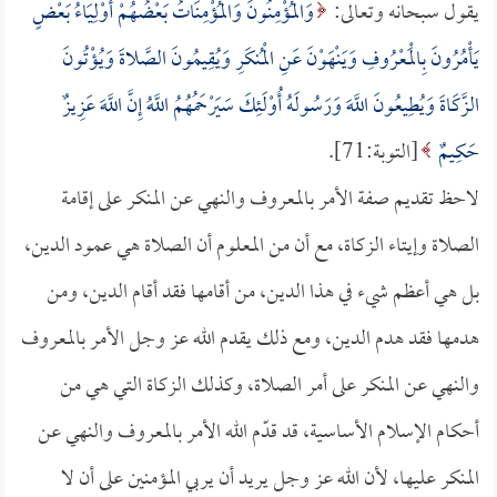
يقول سبحانه وتعالى:
وَالْمُؤْمِنُونَ وَالْمُؤْمِنَاتُ بَعْضُهُمْ أَوْلِيَاءُ بَعْضٍ
يَأْمُرُونَ بِالْمَعْرُوفِ وَيَنْهَوْنَ عَنِ الْمُنكَرِ وَيُقِيمُونَ الصَّلاةَ وَيُؤْتُونَ
الزَّكَاةَ وَيُطِيعُونَ اللَّهَ وَرَسُولَهُ أُوْلَئِكَ سَيَرْحَمُهُمُ اللَّهُ إِنَّ اللَّهَ عَزِيزٌ
حَكِيمٌ
[التوبة:71].
لاحظ تقديم صفة الأمر بالمعروف والنهي عن المنكر على إقامة
الصلاة وإيتاء الزكاة، مع أن من المعلوم أن الصلاة هي عمود الدين،
بل هي أعظم شيء في هذا الدين، من أقامها فقد أقام الدين، ومن
هدمها فقد هدم الدين، ومع ذلك يقدم الله عز وجل الأمر بالمعروف
والنهي عن المنكر على أمر الصلاة، وكذلك الزكاة التي هي من
أحكام الإسلام الأساسية، قد قدّم الله الأمر بالمعروف والنهي عن
المنكر عليها، لأن الله عز وجل يريد أن يربي المؤمنين على أن لا