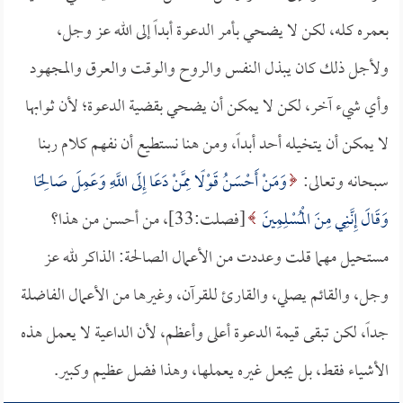
بعمره كله، لكن لا يضحي بأمر الدعوة أبداً إلى الله عز وجل،
ولأجل ذلك كان يبذل النفس والروح والوقت والعرق والمجهود
وأي شيء آخر، لكن لا يمكن أن يضحي بقضية الدعوة؛ لأن ثوابها
لا يمكن أن يتخيله أحد أبداً، ومن هنا نستطيع أن نفهم كلام ربنا
سبحانه وتعالى:
وَمَنْ أَحْسَنُ قَوْلًا مِمَّنْ دَعَا إِلَى اللَّهِ وَعَمِلَ صَالِحًا
وَقَالَ إِنَّنِي مِنَ الْمُسْلِمِينَ
[فصلت:33]، من أحسن من هذا؟
مستحيل مهما قلت وعددت من الأعمال الصالحة: الذاكر لله عز
وجل، والقائم يصلي، والقارئ للقرآن، وغيرها من الأعمال الفاضلة
جداً، لكن تبقى قيمة الدعوة أعلى وأعظم، لأن الداعية لا يعمل هذه
الأشياء فقط، بل يجعل غيره يعملها، وهذا فضل عظيم وكبير.