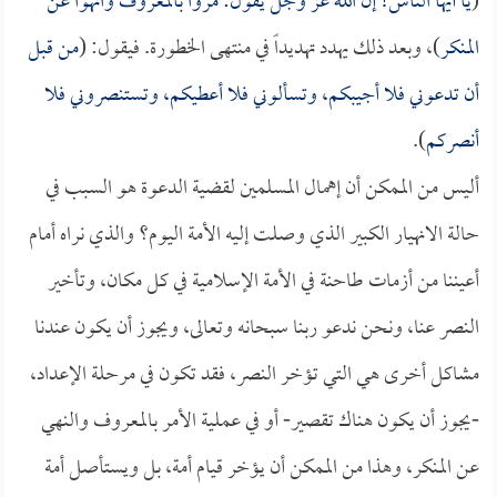
(
يا أيها الناس! إن الله عز وجل يقول: مروا بالمعروف وانهوا عن
المنكر
)، وبعد ذلك يهدد تهديداً في منتهى الخطورة. فيقول: (
من قبل
أن تدعوني فلا أجيبكم، وتسألوني فلا أعطيكم، وتستنصروني فلا
أنصركم
).
أليس من الممكن أن إهمال المسلمين لقضية الدعوة هو السبب في
حالة الانهيار الكبير الذي وصلت إليه الأمة اليوم؟ والذي نراه أمام
أعيننا من أزمات طاحنة في الأمة الإسلامية في كل مكان، وتأخير
النصر عنا، ونحن ندعو ربنا سبحانه وتعالى، ويجوز أن يكون عندنا
مشاكل أخرى هي التي تؤخر النصر، فقد تكون في مرحلة الإعداد،
-يجوز أن يكون هناك تقصير- أو في عملية الأمر بالمعروف والنهي
عن المنكر، وهذا من الممكن أن يؤخر قيام أمة، بل ويستأصل أمة