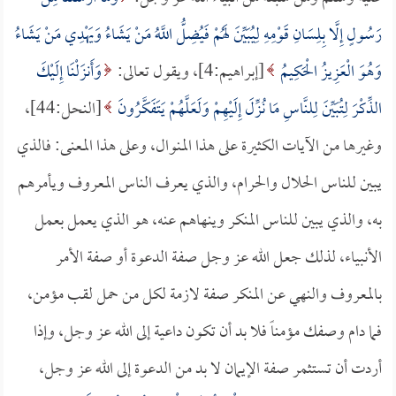
رَسُولٍ إِلَّا بِلِسَانِ قَوْمِهِ لِيُبَيِّنَ لَهُمْ فَيُضِلُّ اللَّهُ مَنْ يَشَاءُ وَيَهْدِي مَنْ يَشَاءُ
وَهُوَ الْعَزِيزُ الْحَكِيمُ
[إبراهيم:4]، ويقول تعالى:
وَأَنزَلْنَا إِلَيْكَ
الذِّكْرَ لِتُبَيِّنَ لِلنَّاسِ مَا نُزِّلَ إِلَيْهِمْ وَلَعَلَّهُمْ يَتَفَكَّرُونَ
[النحل:44]،
وغيرها من الآيات الكثيرة على هذا المنوال، وعلى هذا المعنى: فالذي
يبين للناس الحلال والحرام، والذي يعرف الناس المعروف ويأمرهم
به، والذي يبين للناس المنكر وينهاهم عنه، هو الذي يعمل بعمل
الأنبياء، لذلك جعل الله عز وجل صفة الدعوة أو صفة الأمر
بالمعروف والنهي عن المنكر صفة لازمة لكل من حمل لقب مؤمن،
فما دام وصفك مؤمناً فلا بد أن تكون داعية إلى الله عز وجل، وإذا
أردت أن تستثمر صفة الإيمان لا بد من الدعوة إلى الله عز وجل،