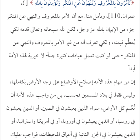
تَأْمُرُونَ بِالْمَعْرُوفِ وَتَنْهَوْنَ عَنِ الْمُنكَرِ وَتُؤْمِنُونَ بِاللَّهِ
[آل
عمران:110]، وتأمل هنا: مع أن الأمر بالمعروف والنهي عن المنكر
جزء من الإيمان بالله عز وجل، لكن الله سبحانه وتعالى قدمه لكي
يُعظِّم قيمته، ولكي تعرف أنه من غير الأمر بالمعروف والنهي عن
المنكر -حتى لو كنت تعمل عبادات كثيرة جداً- لا خيرية لهذه الأمة
أبداً.
إن من مهام هذه الأمة إصلاح الأوضاع على وجه الأرض بكاملها،
وليس فقط في بلاد المسلمين فحسب، بل من واجب هذه الأمة أن
تُعِّلم كل الأرض، سواء الذين يعيشون في الصين، أو الذين يعيشون
في روسيا، أو الذين يعيشون في أوروبا، أو في أمريكا واستراليا، أو
الذين يعيشون في الجزر النائية في أعماق المحيطات، فواجب عليك