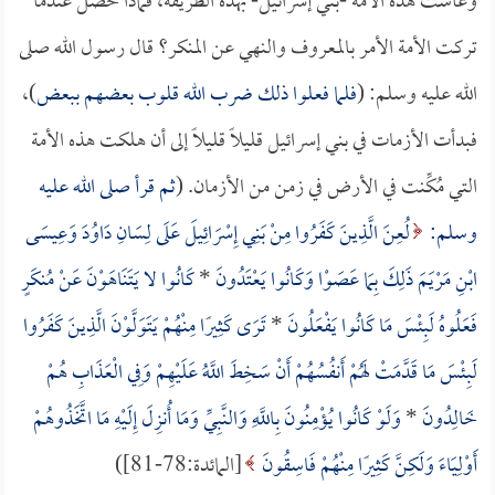
وعاشت هذه الأمة -بني إسرائيل- بهذه الطريقة، فماذا حصل عندما
تركت الأمة الأمر بالمعروف والنهي عن المنكر؟ قال رسول الله صلى
الله عليه وسلم: (
فلما فعلوا ذلك ضرب الله قلوب بعضهم ببعض
)،
فبدأت الأزمات في بني إسرائيل قليلاً قليلاً إلى أن هلكت هذه الأمة
التي مُكِّنت في الأرض في زمن من الأزمان. (
ثم قرأ صلى الله عليه
وسلم:
لُعِنَ الَّذِينَ كَفَرُوا مِنْ بَنِي إِسْرَائِيلَ عَلَى لِسَانِ دَاوُدَ وَعِيسَى
ابْنِ مَرْيَمَ ذَلِكَ بِمَا عَصَوْا وَكَانُوا يَعْتَدُونَ
*
كَانُوا لا يَتَنَاهَوْنَ عَنْ مُنكَرٍ
فَعَلُوهُ لَبِئْسَ مَا كَانُوا يَفْعَلُونَ
*
تَرَى كَثِيرًا مِنْهُمْ يَتَوَلَّوْنَ الَّذِينَ كَفَرُوا
لَبِئْسَ مَا قَدَّمَتْ لَهُمْ أَنفُسُهُمْ أَنْ سَخِطَ اللَّهُ عَلَيْهِمْ وَفِي الْعَذَابِ هُمْ
خَالِدُونَ
*
وَلَوْ كَانُوا يُؤْمِنُونَ بِاللَّهِ وَالنَّبِيِّ وَمَا أُنزِلَ إِلَيْهِ مَا اتَّخَذُوهُمْ
أَوْلِيَاءَ وَلَكِنَّ كَثِيرًا مِنْهُمْ فَاسِقُونَ
[المائدة:78-81])