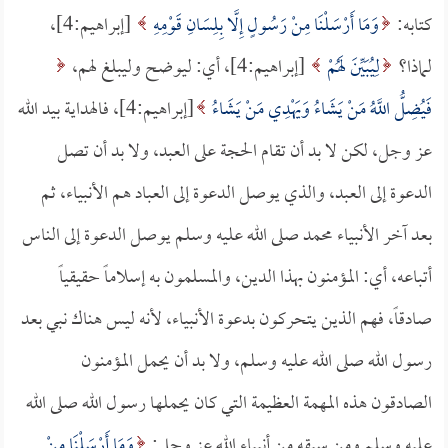
كتابه:
وَمَا أَرْسَلْنَا مِنْ رَسُولٍ إِلَّا بِلِسَانِ قَوْمِهِ
[إبراهيم:4]،
لماذا؟
لِيُبَيِّنَ لَهُمْ
[إبراهيم:4]، أي: ليوضح وليبلغ لهم،
فَيُضِلُّ اللَّهُ مَنْ يَشَاءُ وَيَهْدِي مَنْ يَشَاءُ
[إبراهيم:4]، فالهداية بيد الله
عز وجل، لكن لا بد أن تقام الحجة على العبد، ولا بد أن تصل
الدعوة إلى العبد، والذي يوصل الدعوة إلى العباد هم الأنبياء، ثم
بعد آخر الأنبياء محمد صلى الله عليه وسلم يوصل الدعوة إلى الناس
أتباعه، أي: المؤمنون بهذا الدين، والمسلمون به إسلاماً حقيقياً
صادقاً، فهم الذين يتحركون بدعوة الأنبياء، لأنه ليس هناك نبي بعد
رسول الله صلى الله عليه وسلم، ولا بد أن يحمل المؤمنون
الصادقون هذه المهمة العظيمة التي كان يحملها رسول الله صلى الله
عليه وسلم ومن سبقه من أنبياء الله عز وجل:
وَمَا أَرْسَلْنَا مِنْ