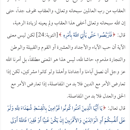
العقاب من رب العالمين سبحانه وتعالى، والعقاب مخوف جداً، حتى
إن الله سبحانه وتعالى أخفى هذا العقاب ولم يعينه لزيادة الرهبة،
قال:
فَتَرَبَّصُوا حَتَّى يَأْتِيَ اللَّهُ بِأَمْرِهِ
[التوبة:24] لكن ليس معنى
الآية أن حب الآباء والأجداد والعشيرة أو القوم والقبيلة والوطن
والتجارة مذموم، حاشا لله، ليس هذا هو المعنى مطلقاً، بل أمرنا الله
عز وجل أن نصل آباءنا وأجدادنا وأهلنا ولو كانوا مشركين، لكن إذا
تعارض الأمر مع الدين فلا بد من المفاصلة، إذا تعارض الأمر مع
الحق والعدل فلا بد من المفاصلة.
قال تعال:
يَا أَيُّهَا الَّذِينَ آمَنُوا كُونُوا قَوَّامِينَ بِالْقِسْطِ شُهَدَاءَ لِلَّهِ وَلَوْ
عَلَى أَنفُسِكُمْ أَوِ الْوَالِدَيْنِ وَالأَقْرَبِينَ إِنْ يَكُنْ غَنِيًّا أَوْ فَقِيرًا فَاللَّهُ أَوْلَى