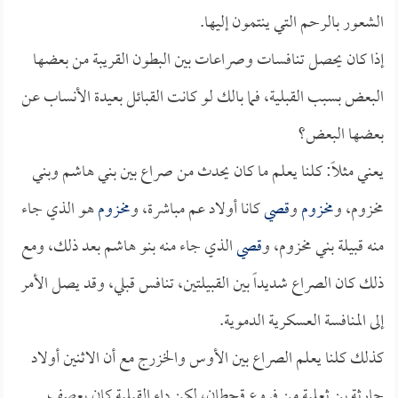
الشعور بالرحم التي ينتمون إليها.
إذا كان يحصل تنافسات وصراعات بين البطون القريبة من بعضها
البعض بسبب القبلية، فما بالك لو كانت القبائل بعيدة الأنساب عن
بعضها البعض؟
يعني مثلاً: كلنا يعلم ما كان يحدث من صراع بين بني هاشم وبني
مخزوم، و
مخزوم
و
قصي
كانا أولاد عم مباشرة، و
مخزوم
هو الذي جاء
منه قبيلة بني مخزوم، و
قصي
الذي جاء منه بنو هاشم بعد ذلك، ومع
ذلك كان الصراع شديداً بين القبيلتين، تنافس قبلي، وقد يصل الأمر
إلى المنافسة العسكرية الدموية.
كذلك كلنا يعلم الصراع بين الأوس والخزرج مع أن الاثنين أولاد
حارثة بن ثعلبة من فروع قحطان، لكن داء القبلية كان يعصف