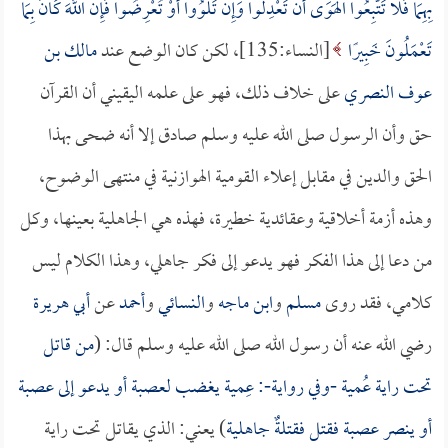
بِهِمَا فَلا تَتَّبِعُوا الْهَوَى أَنْ تَعْدِلُوا وَإِنْ تَلْوُوا أَوْ تُعْرِضُوا فَإِنَّ اللَّهَ كَانَ بِمَا
تَعْمَلُونَ خَبِيرًا
[النساء:135]، لكن كان الوضع عند
مالك بن
عوف النصري
على خلاف ذلك، فهو على علمه اليقيني أن القرآن
حق وأن الرسول صلى الله عليه وسلم صادق إلا أنه ضحى بهذا
الحق والدين في مقابل إعلاء القومية الهوازنية في منتهى الوضوح،
وهذه أزمة أخلاقية وعقائدية خطيرة، فهذه هي الجاهلية بعينها، وكل
من دعا إلى هذا الفكر فهو يدعو إلى فكر جاهلي، وهذا الكلام ليس
كلامي، فقد روى
مسلم
و
ابن ماجه
و
النسائي
و
أحمد
عن
أبي هريرة
رضي الله عنه أن رسول الله صلى الله عليه وسلم قال: (
من قاتل
تحت راية عُمية -وفي رواية-: عِمية يغضب لعصبة أو يدعو إلى عصبة
أو ينصر عصبة فقتل فقتلةٌ جاهلية
) يعني: الذي يقاتل تحت راية