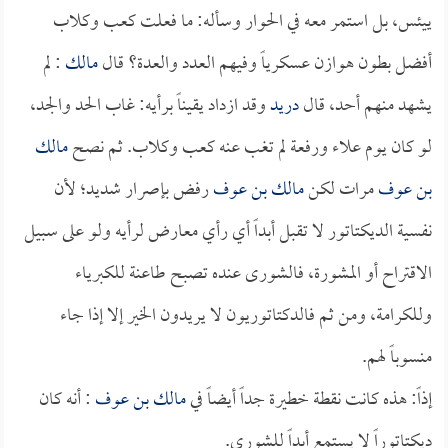
ييئس، بل استمر معه في الحوار وسأله: ما فعلت كعب وكلاب
أفضل بطون هوازن عسكرياً وفيهم العدد والعدة؟ قال
مالك
: لم
يشهد منهم أحد، قال
دريد
وقد ازداد يقيناً برأيه: غاب الحد والجد،
لو كان يوم علاء ورفعة لم تغب عنه كعب وكلاب. ثم نصح
مالك
بن عوف
مرات لكن
مالك بن عوف
رفض بإصرار شديد؛ لأن
نفسية الديكتاتور لا تقبل أبداً أي رأي معارض لرأيه ولو على سبيل
الاقتراح أو المشورة، فالشورى عنده تصبح طاعنة للكبرياء
وللكرامة، ومن ثم فالدكتاتوريون لا يريدون الخير إلا إذا جاء
منسوباً لهم.
إذاً: هذه كانت نقطة خطيرة جداً أيضاً في
مالك بن عوف
: أنه كان
ديكتاتوراً لا يستمع أبداً للشورى.