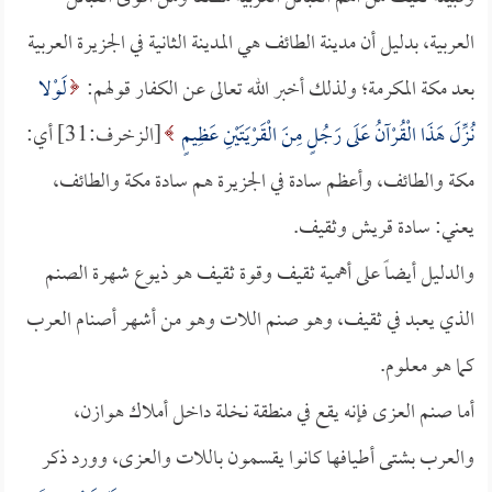
العربية، بدليل أن مدينة الطائف هي المدينة الثانية في الجزيرة العربية
بعد مكة المكرمة؛ ولذلك أخبر الله تعالى عن الكفار قولهم:
لَوْلا
نُزِّلَ هَذَا الْقُرْآنُ عَلَى رَجُلٍ مِنَ الْقَرْيَتَيْنِ عَظِيمٍ
[الزخرف:31] أي:
مكة والطائف، وأعظم سادة في الجزيرة هم سادة مكة والطائف،
يعني: سادة قريش وثقيف.
والدليل أيضاً على أهمية ثقيف وقوة ثقيف هو ذيوع شهرة الصنم
الذي يعبد في ثقيف، وهو صنم اللات وهو من أشهر أصنام العرب
كما هو معلوم.
أما صنم العزى فإنه يقع في منطقة نخلة داخل أملاك هوازن،
والعرب بشتى أطيافها كانوا يقسمون باللات والعزى، وورد ذكر