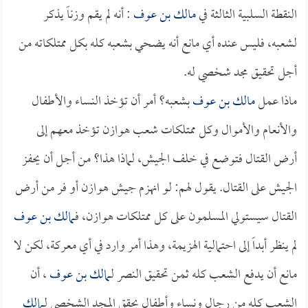
النقطة السلبية الثالثة في
مالك بن عوف
: أنه لم يقم وزناً يذكر
لشعبه، فليس عنده أي مانع أنه يضحي بشعبه كله بكل ممتلكاته من
أجل تحقيق مجد شخصي له.
ماذا عمل
مالك بن عوف
بشعبه؟ أمر أن تؤخذ النساء والأطفال
والأنعام والأموال وكل ممتلكات شعب هوازن تؤخذ معهم إلى
أرض القتال فتوضع في خلف الجيش، لماذا هذا؟ من أجل أن يحفز
الجيش على القتال. يقول لهم: لو انهزم جيش هوازن أو فر من أرض
القتال سيستولي المسلمون على كل ممتلكات هوازن، فـ
مالك بن عوف
لم ينظر أبداً إلى احتمالية الهزيمة، وهذا أمر وارد في أي معركة، لكن لا
مانع أن يدفع الشعب كله ثمن تحقيق النصر لـ
مالك بن عوف
، أن
الشعب كله من رجال ونساء وأطفال يحقق المجد الشخصي لـ
مالك