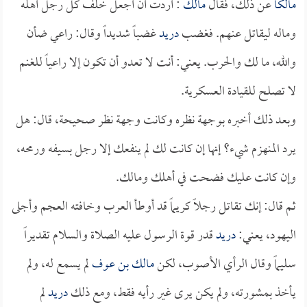
مالكاً
عن ذلك، فقال
مالك
: أردت أن أجعل خلف كل رجل أهله
وماله ليقاتل عنهم. فغضب
دريد
غضباً شديداً وقال: راعي ضأن
والله، ما لك والحرب. يعني: أنت لا تعدو أن تكون إلا راعياً للغنم
لا تصلح للقيادة العسكرية.
وبعد ذلك أخبره بوجهة نظره وكانت وجهة نظر صحيحة، قال: هل
يرد المنهزم شيء؟ إنها إن كانت لك لم ينفعك إلا رجل بسيفه ورمحه،
وإن كانت عليك فضحت في أهلك ومالك.
ثم قال: إنك تقاتل رجلاً كريماً قد أوطأ العرب وخافته العجم وأجلى
اليهود، يعني:
دريد
قدر قوة الرسول عليه الصلاة والسلام تقديراً
سليماً وقال الرأي الأصوب، لكن
مالك بن عوف
لم يسمع له، ولم
يأخذ بمشورته، ولم يكن يرى غير رأيه فقط، ومع ذلك
دريد
لم