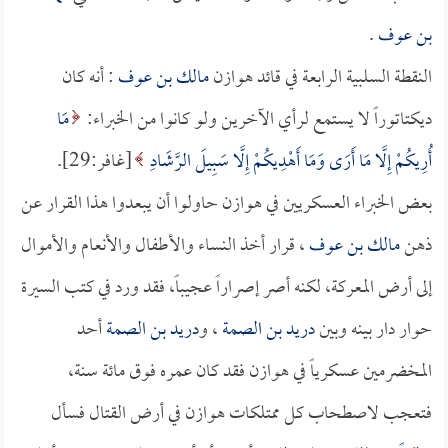
بن عوف
.
النقطة السلبية الرابعة في قائد هوازن
مالك بن عوف
: أنه كان
ديكتاتوراً لا يستمع لرأي الآخرين ولو كانوا من الخبراء:
مَا
أُرِيكُمْ إِلَّا مَا أَرَى وَمَا أَهْدِيكُمْ إِلَّا سَبِيلَ الرَّشَادِ
[غافر:29].
بعض الخبراء العسكريين في هوازن حاولوا أن يبعدوا هذا القرار عن
ذهن
مالك بن عوف
، قرار أخذ النساء والأطفال والأنعام والأموال
إلى أرض المعركة، لكنه أصر إصراراً عجيباً، فقد ورد في كتب السيرة
حوار دار بينه وبين
دريد بن الصمة
، و
دريد بن الصمة
أحد
المخضرمين عسكرياً في هوازن فقد كان عمره فوق مائة سنة،
فتعجب لاصطحاب كل ممتلكات هوازن في أرض القتال فسأل