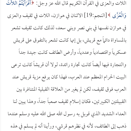
اللات والعزى في القرآن الكريم قال الله عز وجل:
أَفَرَأَيْتُمُ اللَّاتَ
وَالْعُزَّى
[النجم:19] الاثنان في هوازن، اللات في ثقيف والعزى
في هوازن نفسها في بني نصر وبني سعد، لذلك كانت ثقيف تشعر
بالمساواة دائماً مع قريش، بل إنها كانت تشعر بالتفوق على قريش
عسكرياً واقتصادياً وعددياً، وأرض الطائف كانت جيدة جداً
والتجارة فيها أيضاً كانت تجارة رائدة، لولا أن قريشاً كانت ترعى
البيت الحرام المعظم عند العرب، فهذا كان يرفع مزية قريش عند
العرب فوق ثقيف، لكن لم يغير من العلاقة القبلية المتنافرة بين
القبيلتين الكبيرتين، فكان إسلام ثقيف صعباً جداً، وهذا يبين لنا
العداء الشديد الذي قوبل به رسول الله صلى الله عليه وسلم عندما
ذهب إلى الطائف، لأنه في نظرهم قرشي، ورأينا أنه لم يسلم في هذه