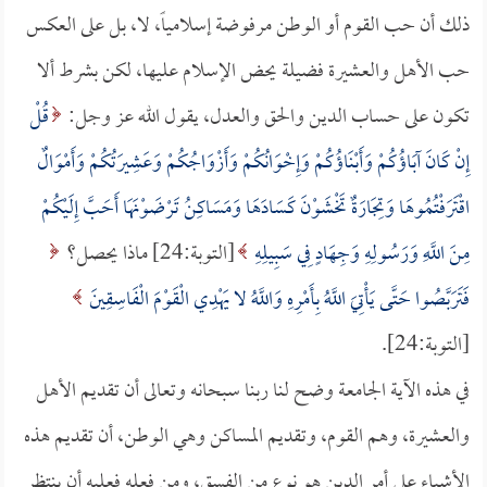
ذلك أن حب القوم أو الوطن مرفوضة إسلامياً، لا، بل على العكس
حب الأهل والعشيرة فضيلة يحض الإسلام عليها، لكن بشرط ألا
تكون على حساب الدين والحق والعدل، يقول الله عز وجل:
قُلْ
إِنْ كَانَ آبَاؤُكُمْ وَأَبْنَاؤُكُمْ وَإِخْوَانُكُمْ وَأَزْوَاجُكُمْ وَعَشِيرَتُكُمْ وَأَمْوَالٌ
اقْتَرَفْتُمُوهَا وَتِجَارَةٌ تَخْشَوْنَ كَسَادَهَا وَمَسَاكِنُ تَرْضَوْنَهَا أَحَبَّ إِلَيْكُمْ
مِنَ اللَّهِ وَرَسُولِهِ وَجِهَادٍ فِي سَبِيلِهِ
[التوبة:24] ماذا يحصل؟
فَتَرَبَّصُوا حَتَّى يَأْتِيَ اللَّهُ بِأَمْرِهِ وَاللَّهُ لا يَهْدِي الْقَوْمَ الْفَاسِقِينَ
[التوبة:24].
في هذه الآية الجامعة وضح لنا ربنا سبحانه وتعالى أن تقديم الأهل
والعشيرة، وهم القوم، وتقديم المساكن وهي الوطن، أن تقديم هذه
الأشياء على أمر الدين هو نوع من الفسق، ومن فعله فعليه أن ينتظر