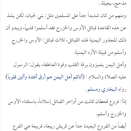
مذحج، بجيلة..
ومنهم من كان شديداً جداً على المسلمين مثل: بني لحيان، لكن يشذ
عن هذه القاعدة قبائل الأوس والخزرج فقد أسلموا قديماً، ويبدو أن
ذلك للجذور اليمنية لهذه القبائل، ثلاث قبائل: الأوس والخزرج
وأسلم من قبيلة الأزد اليمنية.
وأهل اليمن يتميزون برقة القلب وقوة العاطفة، يقول: الرسول
عليه الصلاة والسلام : (
أتاكم أهل اليمن هم أرق أفئدة وألين قلوباً
)
رواه
البخاري
و
مسلم
.
إذاً: فروع قحطان كانت من أواخر القبائل إسلاماً، باستثناء الأوس
والخزرج وأسلم.
أيضاً من الفروع البعيدة جداً عن قريش ربيعة، فربيعة هي الفرع