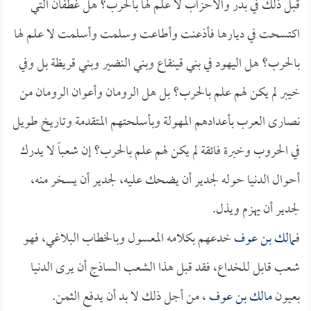
قبل ذلك في بدر والأحزاب لا علم لها بالحرب؟ هل غطفان التي
اكتسحت في ديارها فأذعنت وأطاعت وسلمت وأسلمت لا علم لها
بالحرب؟ هل اليهود في بني قينقاع وبني النضير وبني قريظة بل وفي
خيبر لم يكن لهم علم بالحرب؟ بل هل الرومان وأعوان الرومان من
نصارى العرب بأعدادهم المهولة وبأسلحتهم المتقدمة وتاريخ طويل
في الحروب وخبرة فائقة لم يكن لهم علم بالحرب؟ إن شعباً لا يدرك
أحوال الدنيا حوله لجدير أن يضحك عليه، لجدير أن يسخر منه،
لجدير أن يهزم ويذل.
فـ
مالك بن عوف
خدعهم بكلامه المعسول وبالخطاب البلاغي، فهو
شعب قابل للخداع، فقد قبل هذا الشعب الساذج أن يرى الدنيا
بعيون
مالك بن عوف
، من أجل ذلك لا بد أن يدفع الثمن.