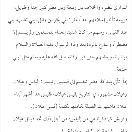
الموازي لمضر، والخلاف بين ربيعة وبين مضر كبير جداً وطويل،
فربيعة تأخر إسلامهم جداً، مثل: بني بكر بن وائل، بني تغلب، بني
عبد القيس، ومنهم من كان شديد العداء للمسلمين ولم يسلم إلا
مضطراً، وسارع بالردة بعد وفاة الرسول عليه الصلاة والسلام
مباشرة، وبعضهم حتى قبل وفاته صلى الله عليه وسلم مثل: بني
حنيفة.
إذاً: تأتي بعد كذا مضر تنقسم إلى قسمين رئيسين: إلياس وعيلان.
وعيلان مشهورة في التاريخ بقيس عيلان، فقيس هذا أشهر أبناء
عيلان فاشتهرت القبيلة بكاملها بكلمة (قيس عيلان).
وقريش كما ذكرنا هي من إلياس؛ من أجل ذلك تجد قبائل عيلان
تنافس بشدة قبائل إلياس ومنها قريش.