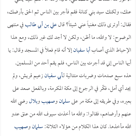
عنك، ولكنك سيد بني كنانة فقم فأجر بين الناس ثم الحق بأرضك،
فقال: أوترى ذلك مغنياً عني شيئاً؟ قال
علي بن أبي طالب
في منتهى
الوضوح: لا والله، ما أظن، ولكن لا أجد لك غير ذلك، ومع هذا
الإحباط الذي أصاب
أبا سفيان
إلا أنه قام فعلاً في المسجد وقال: يا
أيها الناس إني قد أجرت بين الناس، فلم يقم أحد من المسلمين.
هذه سبع صدمات وضربات متتالية لـ
أبي سفيان
زعيم قريش، ولم
يجد أي أمل، فكّر في الرجوع إلى مكة المكرمة، وبالفعل صعد على
بعيره، وفي طريقه إلى مكة مر على
سلمان
و
صهيب
و
بلال
رضي الله
عنهم وأرضاهم، فقالوا: والله ما أخذت سيوف الله من عنق عدو
الله مأخذها. كان هذا الكلام من هؤلاء الثلاثة:
سلمان
و
صهيب