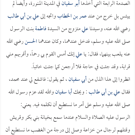
الصدمة الرابعة التي أخذها
أبو سفيان
في المدينة المنورة، وأيضاً لم
ييئس بل خرج من عند
عمر بن الخطاب
واتجه إلى
علي بن أبي طالب
رضي الله عنه، وسيدنا
علي
متزوج من السيدة
فاطمة
بنت الرسول
صلى الله عليه وسلم، فدخل عندهما، وكان عندهما
الحسن
رضي الله
عنه يلعب بينهما، فقال: يا
علي
إنك أمس القوم بي رحماً، وأقربهم مني
قرابة، وقد جئت في حاجة فلا أرجعن كما جئت خائباً.
انظروا إلى هذا الذل من
أبي سفيان
، ثم يقول: فاشفع لي عند محمد،
فقال
علي بن أبي طالب
: ويحك
أبا سفيان
والله لقد عزم رسول الله
صلى الله عليه وسلم على أمر ما نستطيع أن نكلمه فيه. يعني:
الرسول عليه الصلاة والسلام عندما سمع بخيانة بني بكر وقريش
وقتلهم لرجال من خزاعة وصل إلى درجة من الغضب ما نستطيع أن