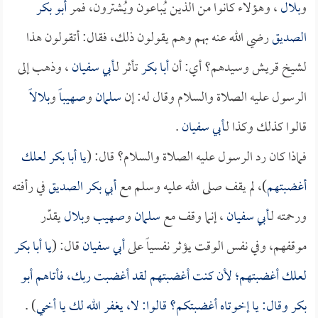
و
بلال
، وهؤلاء كانوا من الذين يُباعون ويُشترون، فمر
أبو بكر
الصديق
رضي الله عنه بهم وهم يقولون ذلك، فقال: أتقولون هذا
لشيخ قريش وسيدهم؟ أي: أن
أبا بكر
تأثر لـ
أبي سفيان
، وذهب إلى
الرسول عليه الصلاة والسلام وقال له: إن
سلمان
و
صهيباً
و
بلالاً
قالوا كذلك وكذا لـ
أبي سفيان
.
فماذا كان رد الرسول عليه الصلاة والسلام؟ قال: (
يا
أبا بكر
لعلك
أغضبتهم
)، لم يقف صلى الله عليه وسلم مع
أبي بكر الصديق
في رأفته
ورحمته لـ
أبي سفيان
، إنما وقف مع
سلمان
و
صهيب
و
بلال
يقدّر
موقفهم، وفي نفس الوقت يؤثر نفسياً على
أبي سفيان
قال: (
يا
أبا بكر
لعلك أغضبتهم؛ لأن كنت أغضبتهم لقد أغضبت ربك، فأتاهم
أبو
بكر
وقال: يا إخوتاه أغضبتكم؟ قالوا: لا، يغفر الله لك يا أخي
) .