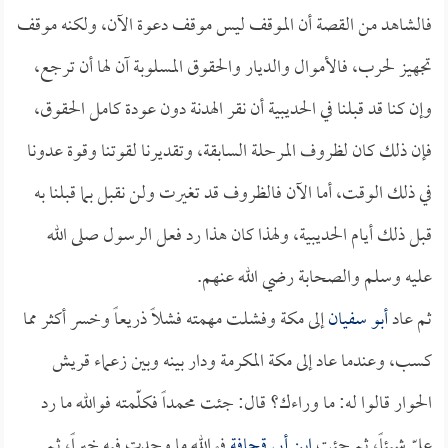
فالشاهد من القصة أن الموقف ليس موقف دعوة الآن، ولكنه موقف
تجهيز لحرب، فالأموال والديار والحقوق المسلوبة آن لها أن ترجع،
وإن كنا قد قبلنا في الحديبية أن نقر الهدنة دون عودة كامل الحقوق،
فإن ذلك كان لظروف المرحلة السابقة، وتقديرنا لقوتنا وقوة عدونا
في ذلك الوقت، أما الآن فالظروف قد تغيرت ولن نقبل بما قبلنا به
قبل ذلك أيام الحديبية، ولهذا كان هذا رد فعل الرسول صلى الله
عليه وسلم والصحابة رضي الله عنهم.
ثم عاد
أبو سفيان
إلى مكة وفشلت مهمته فشلاً ذريعاً وخسر أكثر مما
كسب، وعندما عاد إلى مكة المكرمة ودار بينه وبين زعماء قريش
الحوار قالوا له: ما وراءك؟ قال: جئت محمداً فكلّمته فوالله ما رد
عليّ شيئاً، ثم جئت
ابن أبي قحافة
فوالله ما وجدت فيه خيراً، ثم