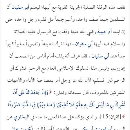
تقف هذه الوقفة الصلبة الجريئة القوية مع أبيها؛ ليعلم
أبو سفيان
أن
المسلمين جميعاً صف واحد، وأنهم جميعاً على قلب رجل واحد، حتى
إن ابنته
أم حبيبة
رضي الله عنها وقفت مع الرسول عليه الصلاة
والسلام ضد أبيها
أبي سفيان
، فهذا ترك انطباعاً وتصوراً سلبياً كبيراً
جداً عند
أبي سفيان
، فقد عرف أنه يقف أمام أناس من الصعب أن
يحاربهم، وليس هذا السلوك الإسلامي العام مع الرحم المشرك أو
الرحم غير المسلم؛ لأن الله عز وجل أمر بمصاحبة الآباء والأمهات
المشركين بالمعروف، قال سبحانه وتعالى:
وَإِنْ جَاهَدَاكَ عَلى أَنْ
تُشْرِكَ بِي مَا لَيْسَ لَكَ بِهِ عِلْمٌ فَلا تُطِعْهُمَا وَصَاحِبْهُمَا فِي الدُّنْيَا مَعْرُوفًا
[لقمان:15]، والذي يؤكد على هذا المعنى ما جاء في
البخاري
عن
السيدة
أسماء بنت أبي بكر
رضي الله عنهما أنها قالت: (
قدمت عليَّ