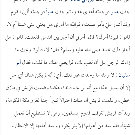
جئت
عمر
فوجدته أعدى عدو، ثم جئت
علياً
فوجدته ألين القوم
وقد أشار عليّ بأمر صنعته، فوالله ما أدري هل يغني عني شيئاً أم لا،
قالوا: فبماذا أمرك؟ قال: أمرني أن أجير بين الناس ففعلت، قالوا: هل
أجاز ذلك محمد صلى الله عليه وسلم؟ قال: لا، قالوا: ويحك ما
زادك الرجل على أن لعب بك، فما يغني عنك ما قلت، فقال
أبو
سفيان
: لا والله ما وجدت غير ذلك. أي: أنه لم يكن هناك أي حل
إلا أن يعمل هذا، مع أنه لن يجد فائدة، هكذا وضعت قريش في مأزق
خطير، وعلمت قريش أن هناك احتمالاً كبيراً جداً لغزو مكة المكرمة،
وبدأت قريش تترقب قدوم المسلمين، وهي لا تستطيع أن تعمل
شيئاً، فلم يعد من أعوانها إلا بنو بكر، ولم يعد أمامها إلا الانتظار،