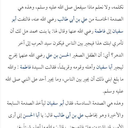
نكلمه، ولا نعلم ماذا سيفعل صلى الله عليه وسلم، وهذه هي
الصدمة الخامسة من
علي بن أبي طالب
رضي الله عنه، فالتفت
أبو
سفيان
إلى
فاطمة
رضي الله عنها وقال لها: يا بنت محمد هل لك أن
تأمري ابنك هذا فيجير بين الناس فيكون سيد العرب إلى آخر
الدهر؟ أي: أن الطفل الصغير
الحسن بن علي
رضي الله عنهما يخرج
ليجير
أبا سفيان
وأهله وقومه وقريشاً، فقالت السيدة
فاطمة
: والله
ما بلغ ابني ذلك أن يجير بين الناس، وما يجير أحد على النبي صلى الله
عليه وسلم.
وهذه هي الصدمة السادسة، فقال
أبو سفيان
ليأخذ الصدمة السابعة
والأخيرة وهو يخاطب
علي بن أبي طالب
قال: يا
أبا الحسن
إني أرى
الأمور قد اشتدت عليّ فانصحني، قال: والله ما أعلم شيئاً يغني