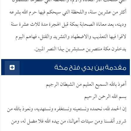
التي مسحت آثار المعاناة والألم، واللحظة التي انتظرها المسلمون
أكثر من عشرين سنة، واللحظة التي سيحكم فيها حرم الله بشرعه
ودينه، بعد معاناة الصحابة بمكة قبل الهجرة مدة ثلاث عشرة سنة
لاقوا فيها التعذيب والاضطهاد والتشريد والقتل، فهاهم اليوم
يدخلون مكة منتصرين مستبشرين بهذا النصر المبين.
مقدمة بين يدي فتح مكة
أعوذ بالله السميع العليم من الشيطان الرجيم
بسم الله الرحمن الرحيم
إن الحمد لله، نحمده ونستعينه ونستغفره ونستهديه، ونعوذ بالله من
شرور أنفسنا ومن سيئات أعمالنا، من يهده الله فلا مضل له، ومن