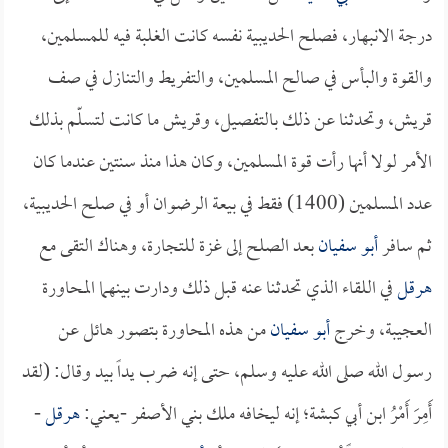
درجة الانبهار، فصلح الحديبية نفسه كانت الغلبة فيه للمسلمين،
والقوة والبأس في صالح المسلمين، والتفريط والتنازل في صف
قريش، وتحدثنا عن ذلك بالتفصيل، وقريش ما كانت لتسلّم بذلك
الأمر لولا أنها رأت قوة المسلمين، وكان هذا منذ سنتين عندما كان
عدد المسلمين (1400) فقط في بيعة الرضوان أو في صلح الحديبية،
ثم سافر
أبو سفيان
بعد الصلح إلى غزة للتجارة، وهناك التقى مع
هرقل
في اللقاء الذي تحدثنا عنه قبل ذلك ودارت بينهما المحاورة
العجيبة، وخرج
أبو سفيان
من هذه المحاورة بتصور هائل عن
رسول الله صلى الله عليه وسلم، حتى إنه ضرب يداً بيد وقال: (لقد
أَمِرَ أَمْرُ ابن أبي كبشة؛ إنه ليخافه ملك بني الأصفر -يعني:
هرقل
-