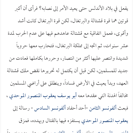
يفعل في بلاد الأندلس حتى يعيد الأمر إلى نصابه؟ فرأى أن أكبر
قوتين هما قوة قشتالة والبرتغال، لكن قوة البرتغال كانت أشد
وأقوى، فعمل اتفاقية مع قشتالة عاهدهم فيها على عدم الحرب لمدة
عشر سنوات، ثم اتجه إلى مملكة البرتغال، فتحارب معها حروباً
شديدة وانتصر عليها أكثر من انتصار، وحررها بكاملها فعادت من
جديد للمسلمين، لكن قبل أن يكتمل له تحريرها نقض ملك قشتالة
العهد، وبدأ يعيث في الأرض فساداً، وينطلق على أراضي المسلمين
مخالفاً الهدنة التي عقدها معه
أبو يوسف يعقوب المنصور الموحدي
،
فبعث
ألفونسو الثامن
-أحد أحفاد
ألفونسو السادس
- رسالة إلى
يعقوب المنصور الموحدي
يستفزه فيها بالقتال ويهدده، فمزق