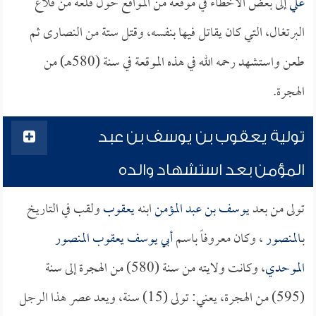
علي
إلى بعض الأخطاء في موقعة من المواقع حول قلعة من قلاع
البرتغال، التي كان يقاتل فيها بنفسه، وقتل ستة من النصارى ثم
طعن واستشهد رحمه الله في هذه الموقعة في سنة (580هـ) من
الهجرة.
تولية يعقوب بن يوسف بن عبد
المؤمن بعد استشهاد والده
تولى من بعد
يوسف بن عبد المؤمن
ابنه
يعقوب
ولقب في التاريخ
بـ
المنصور
، وكان معروفاً باسم
أبي يوسف يعقوب المنصور
الموحدي
، وكانت ولايته من سنة (580) من الهجرة إلى سنة
(595) من الهجرة، يعني: تولى (15) سنة، ويعد عصر هذا الرجل