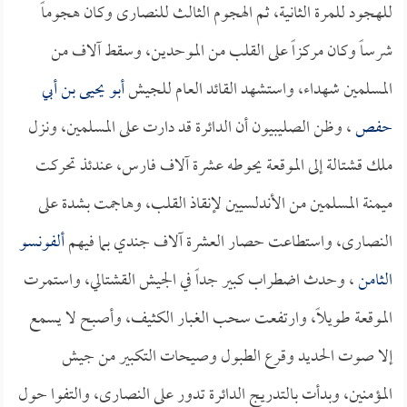
للهجود للمرة الثانية، ثم الهجوم الثالث للنصارى وكان هجوماً
شرساً وكان مركزاً على القلب من الموحدين، وسقط آلاف من
المسلمين شهداء، واستشهد القائد العام للجيش
أبو يحيى بن أبي
حفص
، وظن الصليبيون أن الدائرة قد دارت على المسلمين، ونزل
ملك قشتالة إلى الموقعة يحوطه عشرة آلاف فارس، عندئذ تحركت
ميمنة المسلمين من الأندلسيين لإنقاذ القلب، وهاجمت بشدة على
النصارى، واستطاعت حصار العشرة آلاف جندي بما فيهم
ألفونسو
الثامن
، وحدث اضطراب كبير جداً في الجيش القشتالي، واستمرت
الموقعة طويلاً، وارتفعت سحب الغبار الكثيف، وأصبح لا يسمع
إلا صوت الحديد وقرع الطبول وصيحات التكبير من جيش
المؤمنين، وبدأت بالتدريج الدائرة تدور على النصارى، والتفوا حول