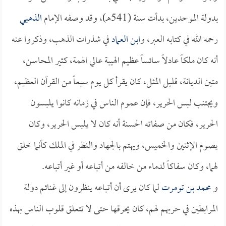
بدولة الموحدين، بدأت سنة (541هـ)، وقد وصفه الإمام
الذهبي
رحمه الله في كتابه العبر، و
ابن العماد
في شذرات الذهب، وذكروا عنه
أنه كان ملكاً عادلاً سائساً عظيم الهيبة عالي الهمة، كثير المحاسن،
متين الديانة، قليل المثل، كان يقرأ كل يوم سبعاً من القرآن العظيم،
ويجتنب لبس الحرير، فإن عموم الناس في زمانه كانوا يلبسون
الحرير، فكان من صفاته الحسنة أنه كان لا يلبس الحرير، وكان
يصوم الإثنين والخميس، ويهتم بالجهاد والنظر في الملك كأنما خلق
لهما، وكان سفاكاً لدماء من خالفه من أتباعه أو غير أتباعه.
و
محمد بن تومرت
لما كان يرى أن أتباعه ينظرون إلى غنائم دولة
المرابطين في حربهم لهم، كان يحرقها حتى لا تتعلق قلوب الناس بهذه