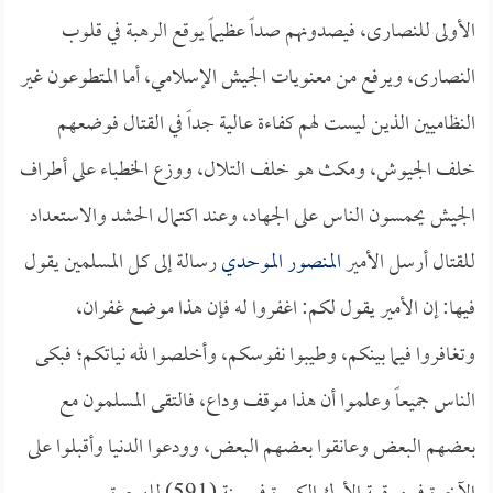
الأولى للنصارى، فيصدونهم صداً عظيماً يوقع الرهبة في قلوب
النصارى، ويرفع من معنويات الجيش الإسلامي، أما المتطوعون غير
النظاميين الذين ليست لهم كفاءة عالية جداً في القتال فوضعهم
خلف الجيوش، ومكث هو خلف التلال، ووزع الخطباء على أطراف
الجيش يحمسون الناس على الجهاد، وعند اكتمال الحشد والاستعداد
للقتال أرسل الأمير
المنصور الموحدي
رسالة إلى كل المسلمين يقول
فيها: إن الأمير يقول لكم: اغفروا له فإن هذا موضع غفران،
وتغافروا فيما بينكم، وطيبوا نفوسكم، وأخلصوا لله نياتكم؛ فبكى
الناس جميعاً وعلموا أن هذا موقف وداع، فالتقى المسلمون مع
بعضهم البعض وعانقوا بعضهم البعض، وودعوا الدنيا وأقبلوا على