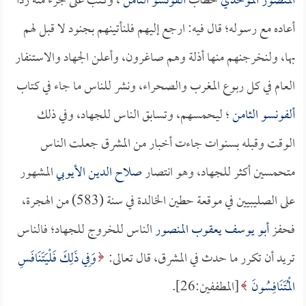
المنصور الموحدي
خطاب
ألفونسو الثامن
، وكتب على جزء منه رداً
أعاده مع رسوله؛ قال فيه: ارجع إليهم فلنأتينهم بجنود لا قبل لهم
بها، ولنخرجنهم منها أذلة وهم صاغرون، وأعلن الجهاد والاستنفار
العام في كل ربوع المغرب والصحراء، ونشر للناس ما جاء في كتاب
ألفونسو الثامن
؛ ليحمسهم، وتسابق الناس للجهاد، وفي ذلك
الوقت وقبله بسنوات جاءت أخبار من المشرق جعلت الناس
متحمسين أكثر للجهاد، وهو انتصار
صلاح الدين الأيوبي
المشهور
على الصليبيين في موقعة حطين الخالدة في سنة (583) من الهجرة،
فحفز
أبو يوسف يعقوب المنصور
الناس للخروج للجهاد؛ فالناس
تريد أن تكرر ما حدث في المشرق، قال تعالى:
وَفِي ذَلِكَ فَلْيَتَنَافَسِ
الْمُتَنَافِسُونَ
[المطففين:26].