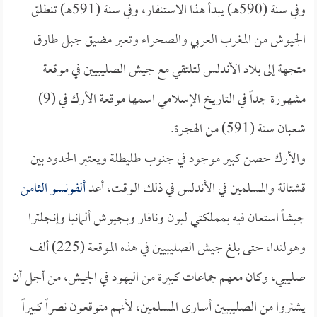
وفي سنة (590هـ) يبدأ هذا الاستنفار، وفي سنة (591هـ) تنطلق
الجيوش من المغرب العربي والصحراء وتعبر مضيق جبل طارق
متجهة إلى بلاد الأندلس لتلتقي مع جيش الصليبيين في موقعة
مشهورة جداً في التاريخ الإسلامي اسمها موقعة الأرك في (9)
شعبان سنة (591) من الهجرة.
والأرك حصن كبير موجود في جنوب طليطلة ويعتبر الحدود بين
قشتالة والمسلمين في الأندلس في ذلك الوقت، أعد
ألفونسو الثامن
جيشاً استعان فيه بمملكتي ليون ونافار وبجيوش ألمانيا وإنجلترا
وهولندا، حتى بلغ جيش الصليبيين في هذه الموقعة (225) ألف
صليبي، وكان معهم جماعات كبيرة من اليهود في الجيش، من أجل أن
يشتروا من الصليبيين أسارى المسلمين، لأنهم متوقعون نصراً كبيراً