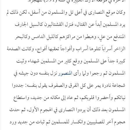
الآخرة في موقعة الأرك الكبيرة في سنة (591) للهجرة.
وكان موقع النصارى في أعلى تل والمسلمون من أسفل، لكن ذلك لم
يرد المسلمين أبداً عن القتال، فنزل القشتاليون كالسيل الجارف
المندفع من علٍ، وهبطوا من مراكزهم كالليل الدامس وكالبحر
الزاخر أسراباً تتلوها أسراب وأفواجاً تعقبها أفواج، وكانت الصدمة
كبيرة جداً على المسلمين ووقع كثير من المسلمين شهداء وثبت
المسلمون ثم رجعوا ولما رأى
المنصور
نزل بنفسه دون جيشه في
شجاعة نادرة يمر على كل الفرق والصفوف يقول بنفسه: جددوا
نياتكم وأحضروا قلوبكم، ثم عاد إلى مكانه من جديد، واستطاع
المسلمون بعد ذلك أن يردوا النصارى في الهجوم الأول، ثم حدث
هجوم آخر للصليبيين وانكسار للمسلمين ثم ثبات من جديد ورد