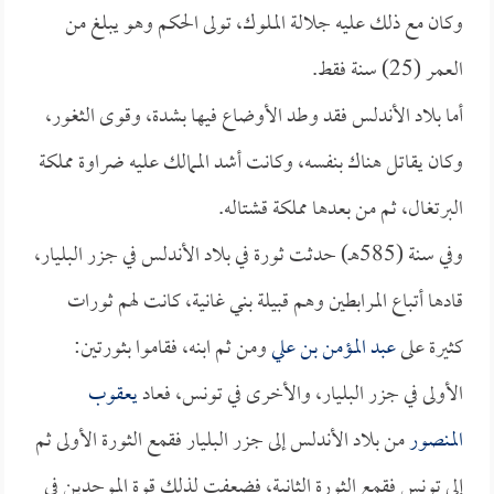
وكان مع ذلك عليه جلالة الملوك، تولى الحكم وهو يبلغ من
العمر (25) سنة فقط.
أما بلاد الأندلس فقد وطد الأوضاع فيها بشدة، وقوى الثغور،
وكان يقاتل هناك بنفسه، وكانت أشد الممالك عليه ضراوة مملكة
البرتغال، ثم من بعدها مملكة قشتاله.
وفي سنة (585هـ) حدثت ثورة في بلاد الأندلس في جزر البليار،
قادها أتباع المرابطين وهم قبيلة بني غانية، كانت لهم ثورات
كثيرة على
عبد المؤمن بن علي
ومن ثم ابنه، فقاموا بثورتين:
الأولى في جزر البليار، والأخرى في تونس، فعاد
يعقوب
المنصور
من بلاد الأندلس إلى جزر البليار فقمع الثورة الأولى ثم
إلى تونس فقمع الثورة الثانية، فضعفت لذلك قوة الموحدين في