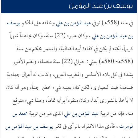
يوسف بن عبد المؤمن
في سنة (558هـ) توفي
عبد المؤمن بن علي
وخلفه على الحكم
يوسف
بن عبد المؤمن بن علي
، وكان عمره (22) سنة، وكان مجاهداً شهماً
كريماً، لكنه لم يكن في كفاءة أبيه القتالية، واستمر يحكم من سنة
(558هـ- 580هـ) يعني: حوالي (22) سنة متصلة، ونظم الأمور
بشدة في كل بلاد الأندلس والمغرب العربي، وكانت له أعمال جهادية
ضخمة ضد النصارى، لكن كان يعيبه شيء خطير جداً، وهو أنه كان
لا يأخذ بالشورى أبداً، وكان منفرداً برأيه تماماً، وهذا شيء متوقع
منه، فإنه من تربية
عبد المؤمن بن علي
الذي هو من تربية
محمد بن
تومرت
، فأدى هذا الانفراد بالرأي في فكر
يوسف بن عبد المؤمن بن