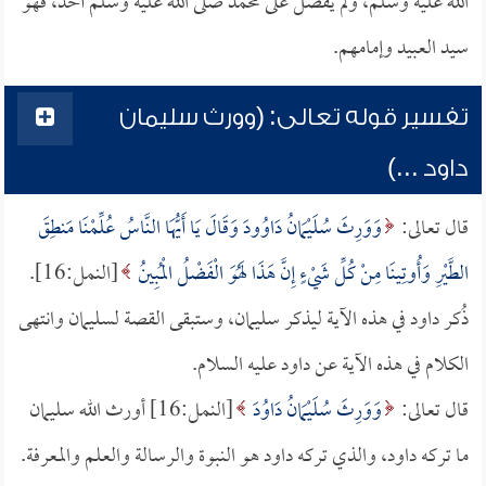
الله عليه وسلم، ولم يفضّل على محمد صلى الله عليه وسلم أحد، فهو
سيد العبيد وإمامهم.
تفسير قوله تعالى: (وورث سليمان
داود ...)
قال تعالى:
وَوَرِثَ سُلَيْمَانُ دَاوُودَ وَقَالَ يَا أَيُّهَا النَّاسُ عُلِّمْنَا مَنطِقَ
الطَّيْرِ وَأُوتِينَا مِنْ كُلِّ شَيْءٍ إِنَّ هَذَا لَهُوَ الْفَضْلُ الْمُبِينُ
[النمل:16].
ذُكر داود في هذه الآية ليذكر سليمان، وستبقى القصة لسليمان وانتهى
الكلام في هذه الآية عن داود عليه السلام.
قال تعالى:
وَوَرِثَ سُلَيْمَانُ دَاوُدَ
[النمل:16] أورث الله سليمان
ما تركه داود، والذي تركه داود هو النبوة والرسالة والعلم والمعرفة.