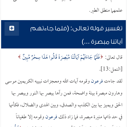
علمهما منطق الطير.
تفسير قوله تعالى: (فلما جاءتهم
آياتنا مبصرة ...)
قال تعالى:
فَلَمَّا جَاءَتْهُمْ آيَاتُنَا مُبْصِرَةً قَالُوا هَذَا سِحْرٌ مُبِينٌ
[النمل:13].
لقد جاءت
فرعون
وقومه آيات الله ومعجزات نبييه الكريمين موسى
وهارون مبصرة بينة واضحة، فمن رآها يبصر بها النور ويبصر بها
الحق ويميز بها بين الكذب والصدق، وبين الهدى والضلال، فكأنها
في حد ذاتها منيرة مبصرة، فما زاد ذلك
فرعون
وقومه إلا طغياناً