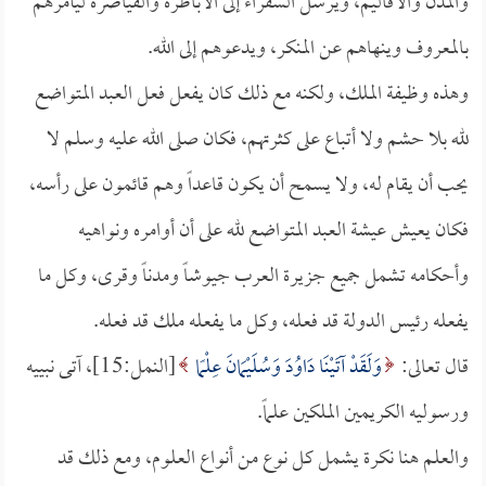
والمدن والأقاليم، ويرسل السفراء إلى الأباطرة والقياصرة ليأمرهم
بالمعروف وينهاهم عن المنكر، ويدعوهم إلى الله.
وهذه وظيفة الملك، ولكنه مع ذلك كان يفعل فعل العبد المتواضع
لله بلا حشم ولا أتباع على كثرتهم، فكان صلى الله عليه وسلم لا
يحب أن يقام له، ولا يسمح أن يكون قاعداً وهم قائمون على رأسه،
فكان يعيش عيشة العبد المتواضع لله على أن أوامره ونواهيه
وأحكامه تشمل جميع جزيرة العرب جيوشاً ومدناً وقرى، وكل ما
يفعله رئيس الدولة قد فعله، وكل ما يفعله ملك قد فعله.
قال تعالى:
وَلَقَدْ آتَيْنَا دَاوُدَ وَسُلَيْمَانَ عِلْمًا
[النمل:15]، آتى نبييه
ورسوليه الكريمين الملكين علماً.
والعلم هنا نكرة يشمل كل نوع من أنواع العلوم، ومع ذلك قد