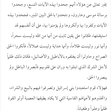
يخبر تعالى عن هؤلاء أنهم جحدوا بهذه الآيات التسع، وجحدوا
برسالة موسى وهارون، وجحدوا بالحق البين المنير، فجحدوا بهذه
الآيات وكفروا بها وأنكروها ولم يؤمنوا بها، على أن أنفسهم قد
استيقنتها، فكانوا على يقين ثابت من أنها من الله وليست سحراً،
وأنها نور وليست ظلاماً، وأنها هداية وليست ضلالاً، فأنكروا الحق
الصراح وحاولوا أن يغلفوه بالأباطيل والأضاليل، فكان ذلك ظلماً
لأجل الشرك الذي ابتلوا به وران على قلوبهم فأبصروا الباطل ولم
يبصروا الحق.
فهؤلاء قوم استعبدوا بني إسرائيل وتصرفوا فيهم بالبيع والشراء،
واتخذوهم لأعمالهم القاسية التي لا يكاد يطيقها العصبة أولو القوة
ظلماً وعلواً وطغياناً.