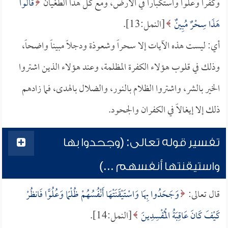
وكفراً وعلواً واستكباراً في الأرض، ومع كل هذا الطغيان
قَالُوا
هَذَا سِحْرٌ مُبِينٌ
[النمل:13].
أي: ليست هذه الآيات إلا سحراً وشعوذة ودجلاً مبيناً واضحاً،
وذلك في قلوب هؤلاء الكفرة المظلمة، وعند هؤلاء الذين اشتروا
الخير بالشر، واشتروا الظلام بالنور، والضلال بالهدى، فما زادهم
ذلك إلا إيغالاً في الكفران والجحود.
تفسير قوله تعالى: (وجحدوا بها
واستيقنتها أنفسهم ...)
قال تعالى:
وَجَحَدُوا بِهَا وَاسْتَيْقَنَتْهَا أَنْفُسُهُمْ ظُلْمًا وَعُلُوًّا فَانظُرْ
كَيْفَ كَانَ عَاقِبَةُ الْمُفْسِدِينَ
[النمل:14].