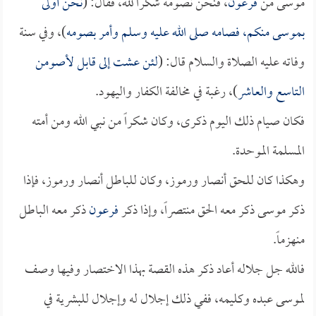
موسى من
فرعون
، فنحن نصومه شكراً لله، فقال: (
نحن أولى
بموسى منكم، فصامه صلى الله عليه وسلم وأمر بصومه
)، وفي سنة
وفاته عليه الصلاة والسلام قال: (
لئن عشت إلى قابل لأصومن
التاسع والعاشر
)، رغبة في مخالفة الكفار واليهود.
فكان صيام ذلك اليوم ذكرى، وكان شكراً من نبي الله ومن أمته
المسلمة الموحدة.
وهكذا كان للحق أنصار ورموز، وكان للباطل أنصار ورموز، فإذا
ذكر موسى ذكر معه الحق منتصراً، وإذا ذكر
فرعون
ذكر معه الباطل
منهزماً.
فالله جل جلاله أعاد ذكر هذه القصة بهذا الاختصار وفيها وصف
لموسى عبده وكليمه، ففي ذلك إجلال له وإجلال للبشرية في