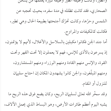
والطير، وكانت وظيفة الطير وظيفة كبيرة يعلمها من يسكن
الصحاري، فقد كانت تظلله في مدة سفره، بحيث تحجبه عن
الشمس وحرّها، وكانت تحرّك أجنحتها بطبيعة الحال وهي تطير،
فكانت كالمكيفات والمراوح.
أما جند الجن فكانوا مكبلين بالسلاسل والأغلال، لأنهم لا يؤتمنون،
إذ يسرعون بالأذى للإنس، فهم لا يعملون إلا تحت القهر وتحت
القوة، والإنس منهم القادة ومنهم الوزراء ومنهم المستشارون،
ومنهم المبلّغون، والجن كانوا يشهدون المكان إن احتاج سليمان
للنزول أو المقام.
وقد سخّر الله تعالى لسليمان الريح، وكان يضع فوق هذه الريح ما
يشبه اليوم أعظم طائرات الأرض، وهو البساط الذي يحمل الآلاف،