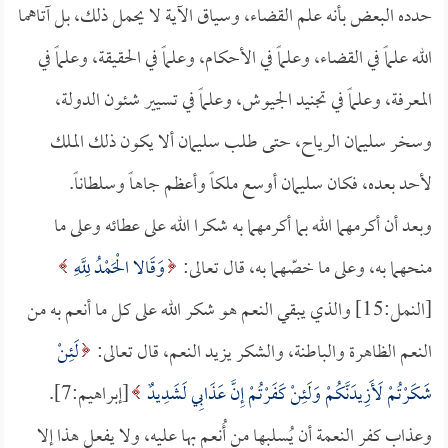
حدده البعض بأنه علم القضاء، وسياق الآية لا يحمل ذلك، بل آتاهما
الله علماً في القضاء، وعلماً في الأحكام، وعلماً في الحقيقة، وعلماً في
المعرفة، وعلماً في تجنيد الجيوش، وعلماً في تسيير شئون الدولة،
وسخر سليمان الرياح، حتى طلب سليمان ألا يكون ذلك الملك
لأحد بعده، فكان سليمان أوسع ملكاً وأعظم جاهاً وسلطاناً.
وبعد أن أكرمهما الله بما أكرمهما به شكرا الله على عطائه وعلى ما
منحهما به، وعلى ما خصّهما به، قال تعالى:
وَقَالا الْحَمْدُ لِلَّهِ
[النمل:15] والذي يبقي النعم هو شكر الله على كل ما أنعم به من
النعم الظاهرة والباطنة، والشكر يزيد النعم، قال تعالى:
لَئِنْ
شَكَرْتُمْ لَأَزِيدَنَّكُمْ وَلَئِنْ كَفَرْتُمْ إِنَّ عَذَابِي لَشَدِيدٌ
[إبراهيم:7].
وعذاب كفر النعمة أن يُسلبها من أُنعم بها عليه، ولا يفعل هذا إلا