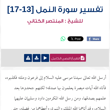
تفسير سورة النمل [13-17]
للشيخ : المنتصر الكتاني
التفريغ النصي الكامل
أرسل الله تعالى سيدنا موسى عليه السلام إلى فرعون وملئه فكذبوه،
فآتاه الله آيات مبصرة يعلمون بها صدقه؛ لكنهم جحدوها بعد
علمهم بصدقها، ومن رسل الله المكرمين داود وسليمان عليهما
السلام، وقد آتاهما الله الملك والنبوة، وأعطاهما من فضله، حتى