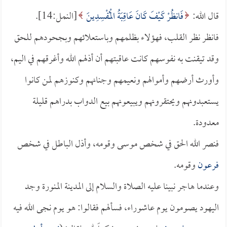
قال الله:
فَانظُرْ كَيْفَ كَانَ عَاقِبَةُ الْمُفْسِدِينَ
[النمل:14].
فانظر نظر القلب، فهؤلاء بظلمهم وباستعلائهم وبجحودهم للحق
وقد تيقنت به نفوسهم كانت عاقبتهم أن أذلهم الله وأغرقهم في اليم،
وأورث أرضهم وأموالهم ونعيمهم وجنانهم وكنوزهم لمن كانوا
يستعبدونهم ويحتقرونهم ويبيعونهم بيع الدواب بدراهم قليلة
معدودة.
فنصر الله الحق في شخص موسى وقومه، وأذل الباطل في شخص
فرعون
وقومه.
وعندما هاجر نبينا عليه الصلاة والسلام إلى المدينة المنورة وجد
اليهود يصومون يوم عاشوراء، فسألهم فقالوا: هو يوم نجى الله فيه