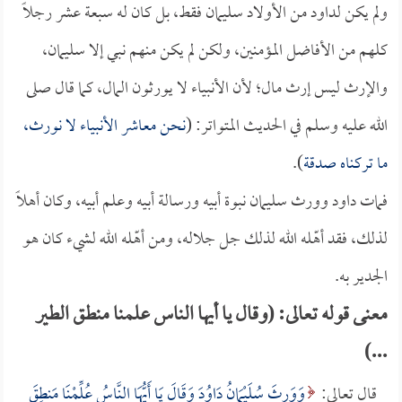
ولم يكن لداود من الأولاد سليمان فقط، بل كان له سبعة عشر رجلاً
كلهم من الأفاضل المؤمنين، ولكن لم يكن منهم نبي إلا سليمان،
والإرث ليس إرث مال؛ لأن الأنبياء لا يورثون المال، كما قال صلى
الله عليه وسلم في الحديث المتواتر: (
نحن معاشر الأنبياء لا نورث،
ما تركناه صدقة
).
فمات داود وورث سليمان نبوة أبيه ورسالة أبيه وعلم أبيه، وكان أهلاً
لذلك، فقد أهّله الله لذلك جل جلاله، ومن أهّله الله لشيء كان هو
الجدير به.
معنى قوله تعالى: (وقال يا أيها الناس علمنا منطق الطير
...)
قال تعالى:
وَوَرِثَ سُلَيْمَانُ دَاوُدَ وَقَالَ يَا أَيُّهَا النَّاسُ عُلِّمْنَا مَنطِقَ