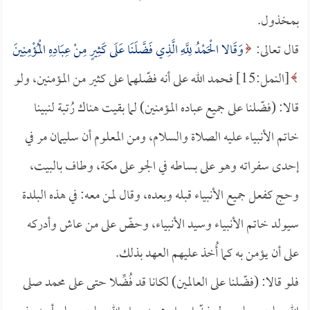
بمخذول.
قال تعالى:
وَقَالا الْحَمْدُ لِلَّهِ الَّذِي فَضَّلَنَا عَلَى كَثِيرٍ مِنْ عِبَادِهِ الْمُؤْمِنِينَ
[النمل:15] فحمد الله على أنه فضّلهما على كثير من المؤمنين، ولو
قالا: (فضّلنا على جميع عباده المؤمنين) لما بقيت هناك رُتبة لنبينا
خاتم الأنبياء عليه الصلاة والسلام، ومن المعلوم أن سليمان مر في
إحدى سفراته وهو على بساطه في الجو على مكة، وطاف بالبيت،
وحج كفعل جميع الأنبياء قبله وبعده، وقال لمن معه: في هذه البلدة
سيولد خاتم الأنبياء وسيد الأنبياء، وحضّ على من عاش وأدركه
على أن يؤمن به كما أُخذ عليهم العهد بذلك.
فلو قالا: (فضّلنا على العالمين) لكانا قد فُضِّلا حتى على محمد صلى