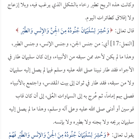
وكانت هذه الريح تطير رخاء بالشكل الذي يرغب فيه، وبلا إزعاج
ولا إقلاق كطائرات اليوم.
قال تعالى:
وَحُشِرَ لِسُلَيْمَانَ جُنُودُهُ مِنَ الْجِنِّ وَالإِنْسِ وَالطَّيْرِ
[النمل:17] أي: من جنس الجن، وجنس الإنس، وجنس الطير،
وهذا ما لم يكن لأحد ممن سبقه من الأنبياء، وإن كان سليمان طار في
الأجواء فقد طار نبينا صلى الله عليه وسلم فيما لم يصل إليه سليمان
ولا من سبقه، فقد طار في ثوان إلى بيت المقدس، واجتمع بالأنبياء
فصلى بهم إماماً، ثم عُرج به إلى السماوات العُلى، إلى أن كان قاب
قوسين أو أدنى صلى الله عليه وعلى آله وسلم، وهذا ما لم يصل إليه
سليمان بريحه ولا بجنه ولا بطيره ولا بإنسه.
يقول تعالى:
وَحُشِرَ لِسُلَيْمَانَ جُنُودُهُ مِنَ الْجِنِّ وَالإِنْسِ وَالطَّيْرِ فَهُمْ