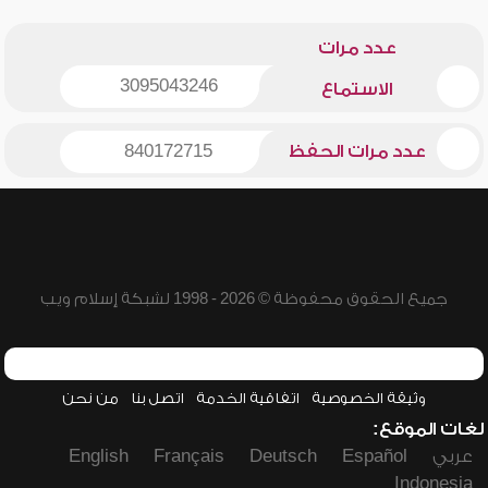
عدد مرات
3095043246
الاستماع
عدد مرات الحفظ
840172715
جميع الحقوق محفوظة © 2026 - 1998 لشبكة إسلام ويب
وثيقة الخصوصية
اتفاقية الخدمة
اتصل بنا
من نحن
لغات الموقع:
عربي
Español
Deutsch
Français
English
Indonesia