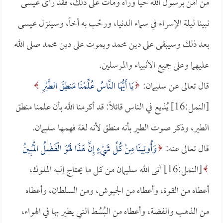
من آمن برسول الله حياً ورآه ومات على ذلك، فقد رأى عيسى
نبينا ليلة الإسراء في سماء الدنيا، ورحّب به أخاً، وسينزل عيسى
بعد ذلك وسيبقى على دين محمد ويموت على دين محمد صلى الله
عليهما وعلى جميع الأنبياء والمرسلين.
قال تعالى عن سليمان:
يَا أَيُّهَا النَّاسُ عُلِّمْنَا مَنطِقَ الطَّيْرِ
[النمل:16] يُذيع في الناس قائلاً: قد أكرمنا الله بأن علمنا منطق
الطير، وذكر صوت الطير بأنه منطق لأنه لغة فهمها سليمان.
قال تعالى عنه:
وَأُوتِينَا مِنْ كُلِّ شَيْءٍ إِنَّ هَذَا لَهُوَ الْفَضْلُ الْمُبِينُ
[النمل:16] آتى الله سليمان من كل ما يحتاج إليه الملوك،
أعطاه من القوة، وأعطاه من الجيوش، ومن السلطان، وأعطاه
من الذهب والفضة، وأعطاه من البُسُط التي يطير بها في الهواء،