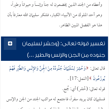
وأعطاه من الجند الذين يخضعون له جناً وإنساً وحيواناً وطيراً،
وهو أحد الملوك من الأنبياء الكبار، فشكر سليمان الله معترفاً بأن
هذا هو الفضل المبين الظاهر.
تفسير قوله تعالى: (وحشر لسليمان
جنوده من الجن والإنس والطير ...)
قال تعالى:
وَحُشِرَ لِسُلَيْمَانَ جُنُودُهُ مِنَ الْجِنِّ وَالإِنْسِ وَالطَّيْرِ فَهُمْ
يُوزَعُونَ
[النمل:17] .
قوله تعالى: (حُشر) أي: جُمع.
فسليمان كان يريد سفراً، فاجتمع له مواكب الجند من الجن والإنس