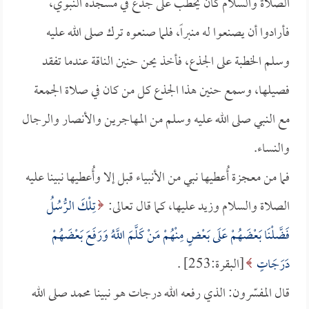
الصلاة والسلام كان يخطب على جذع في مسجده النبوي،
فأرادوا أن يصنعوا له منبراً، فلما صنعوه ترك صلى الله عليه
وسلم الخطبة على الجذع، فأخذ يحن حنين الناقة عندما تفقد
فصيلها، وسمع حنين هذا الجذع كل من كان في صلاة الجمعة
مع النبي صلى الله عليه وسلم من المهاجرين والأنصار والرجال
والنساء.
فما من معجزة أُعطيها نبي من الأنبياء قبل إلا وأُعطيها نبينا عليه
الصلاة والسلام وزيد عليها، كما قال تعالى:
تِلْكَ الرُّسُلُ
فَضَّلْنَا بَعْضَهُمْ عَلَى بَعْضٍ مِنْهُمْ مَنْ كَلَّمَ اللَّهُ وَرَفَعَ بَعْضَهُمْ
دَرَجَاتٍ
[البقرة:253] .
قال المفسّرون: الذي رفعه الله درجات هو نبينا محمد صلى الله