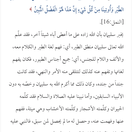
الطَّيْرِ وَأُوتِينَا مِنْ كُلِّ شَيْءٍ إِنَّ هَذَا لَهُوَ الْفَضْلُ الْمُبِينُ
[النمل:16].
يخبر سليمان بأن الله زاده على ما أعطى أباه شيئاً آخر، فقد علّم
الله تعالى سليمان منطق الطير، أي: فهم لغة الطير والكلام معه،
والألف واللام للجنس، أي: جميع أجناس الطيور، فكان يفهم
لغاتها وتفهم عنه كذلك لتتلقى منه الأمر والنهي، فقد كانت
جنداً من جنده، وكان ذلك مما أكرم الله به سليمان وخصّه به دون
الأنبياء السابقين، وأما نبينا عليه الصلاة والسلام فقد كلّمه
الحيوان وكلّمته الأشجار وكلّمته الأخشاب وهي ميتة، ففهم
عنها وفهمت عنه، وحصل له ما لم يحصل لمن سبق، فالنبي عليه