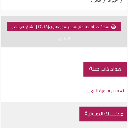
أو حيواناً أو طائراً.
نسخة نصية للطباعة , تفسير سورة النمل [13-17] للشيخ : المنتصر
الكتاني
مواد ذات صلة
تفسير سورة النمل
مكتبتك الصوتية