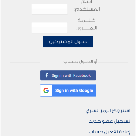
اسم
المستخدم:
كـلـــمـة
الـمـــــرور:
دخول المشتركين
أو الدخول بحساب
استرجاع الرمز السري
تسجيل عضو جديد
إعادة تفعيل حساب