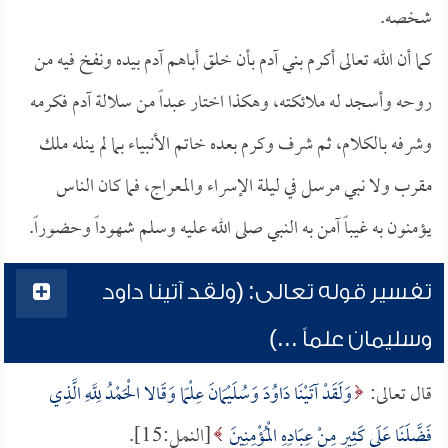
شخصه.
كما أن الله تعالى أكرم بني آدم بأن خلق أباهم آدم بيده ونفخ فيه من
روحه وأسجد له ملائكته، وهكذا اختار عبداً من سلالة آدم فكرمه
وشرفه بالكلام، ثم شرف وكرم بعده خاتم الأنبياء بما لم ينله ملك
مقرب ولا نبي مرسل في ليلة الإسراء والمعراج، فما كان الناس
يؤمنون به غيباً آمن به النبي صلى الله عليه وسلم شهوداً وحضوراً.
تفسير قوله تعالى: (ولقد آتينا داود
وسليمان علماً ...)
قال تعالى:
وَلَقَدْ آتَيْنَا دَاوُدَ وَسُلَيْمَانَ عِلْمًا وَقَالا الْحَمْدُ لِلَّهِ الَّذِي
فَضَّلَنَا عَلَى كَثِيرٍ مِنْ عِبَادِهِ الْمُؤْمِنِينَ
[النمل:15].