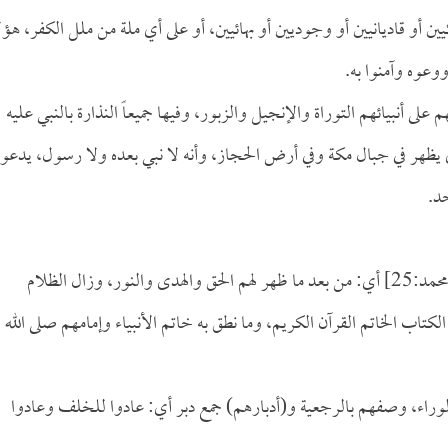
 أو قاديانيين أو وجوديين أو بهائيين، أو على أي ملة من ملل الكفر، هؤل
وعوه وآمنوا به.
لى أنبيائهم التوراة والإنجيل والزبور، وفيها جميعاً النذارة بالنبي عليه
ي يظهر في جبال مكة وفي أرض الحجاز، وأنه لا نبي بعده ولا رسول، يدعو
د.
[محمد:25] أي: من بعد ما ظهر لهم الحق والهدى والنور، وزال الظلام
لكتاب الخاتم القرآن الكريم، وما نطق به خاتم الأنبياء وإمامهم صلى الله
خلف والوراء، وصفهم بالرجعية و(أدبارهم) جمع دبر أي: عادوا للخلف وعادوا