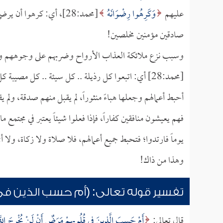
عليهم
وَكَرِهُوا رِضْوَانَهُ
[محمد:28]، أي: كرهوا أن
صادقين مؤمنين مخلصين!
وسبب نزع ملائكة العذاب الأرواح وضربهم على وجوههم و
[محمد:28] أي: اتبعوا كل رذيلة .. كل سيئة .. كل مصيبة كل الكبائر والصغائر:
أحبط أعمالهم وجعلها هباءً منثوراً، لم يقبل منهم صدقة، ولم ي
فهم يعيشون منافقين كفاراً، فإذا فعلوا شيئاً يعتبر في مجتمع
يوماً فارتدوا؛ فتحبط جميع أعمالهم، فلا صلاة ولا زكاة، ولا
وهذا من ذاك!
تفسير قوله تعالى: (أم حسب الذين في
قال تعالى:
أَمْ حَسِبَ الَّذِينَ فِي قُلُوبِهِمْ مَرَضٌ أَنْ لَنْ يُخْرِجَ اللَّه