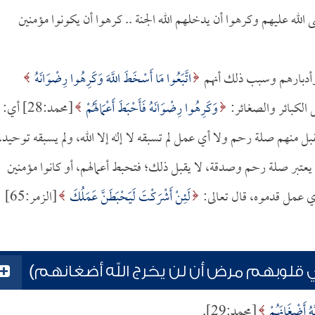
 يرضى الله عليهم وكرهوا أن يدخلهم الله الجنة .. كرهوا أن يكونوا مؤمنين
أدبارهم وسبب ذلك أنهم
اتَّبَعُوا مَا أَسْخَطَ اللَّهَ وَكَرِهُوا رِضْوَانَهُ
وَكَرِهُوا رِضْوَانَهُ فَأَحْبَطَ أَعْمَالَهُمْ
[محمد:28] أي:
قبل منهم صلة رحم ولا أي عمل لم تسبقه لا إله إلا الله، ولم يسبقه توحيد،
 ما يعتبر صلة رحم وصدقة، لا يقبل ذلك؛ فتحبط أعمالهم، أو كانوا مؤمنين
 أي عمل قدموه، قال تعالى:
لَئِنْ أَشْرَكْتَ لَيَحْبَطَنَّ عَمَلُكَ
[الزمر:65]
 قلوبهم مرض أن لن يخرج الله أضغانهم)
ُ أَضْغَانَهُمْ
[محمد:29].