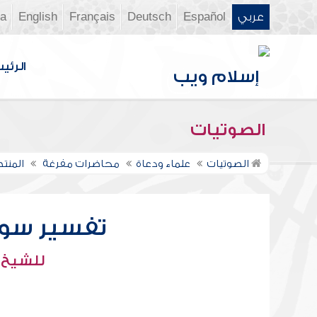
عربي
Español
Deutsch
Français
English
ia
الرئي
الصوتيات
الصوتيات
علماء ودعاة
محاضرات مفرغة
المنت
تفسير سورة م
للشيخ :