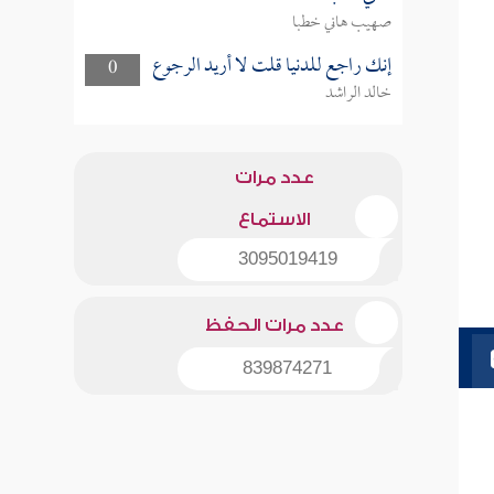
صهيب هاني خطبا
إنك راجع للدنيا قلت لا أريد الرجوع
0
خالد الراشد
عدد مرات
الاستماع
3095019419
عدد مرات الحفظ
839874271