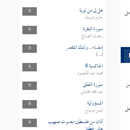
هل لى من توبة
0
ملى
حازم شومان
سورة البقرة
0
رمضان الصباغ
إمضاء .. ولدك المقصر
0
(...)
الحاكمية 8
0
محمد عبد المقصود
من
سورة الفلق
0
عبد الله الخليفي
المسؤولية
0
لى
أيمن صيدح
أذان من فلسطين-بصوت صهيب
0
هاني خطبا