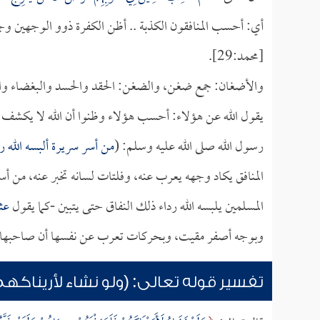
أي: أحسب المنافقون الكذبة .. أظن الكفرة ذوو الوجهين وج
[محمد:29].
والأضغان: جمع ضغن، والضغن: الحقد والحسد والبغضاء وال
يقول الله عن هؤلاء: أحسب هؤلاء وظنوا أن الله لا يكشف 
رسول الله صلى الله عليه وسلم: (
من أسر سريرة ألبسه الله ر
المنافق يكاد وجهه يعرب عنه، وفلتات لسانه تخبر عنه، من أسر
المسلمين يلبسه الله رداء ذلك النفاق حتى يتبين -كما يقول
عث
وبوجه أصفر مقيت، وبحركات تعرب عن نفسها أن صاحبها كاف
تفسير قوله تعالى: (ولو نشاء لأريناك