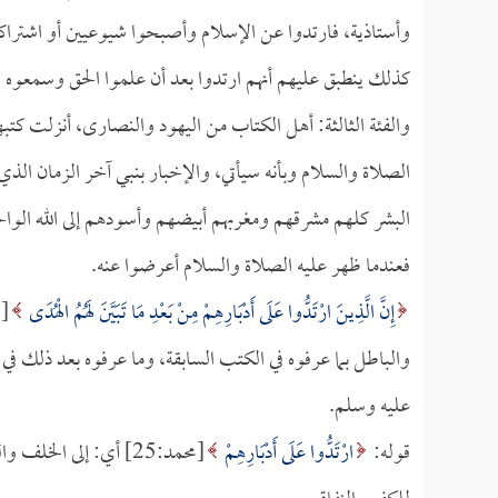
وأستاذية، فارتدوا عن الإسلام وأصبحوا شيوعيين أو اشتراكيين
كذلك ينطبق عليهم أنهم ارتدوا بعد أن علموا الحق وسمعوه و
والفئة الثالثة: أهل الكتاب من اليهود والنصارى، أنزلت كتبهم ع
الصلاة والسلام وبأنه سيأتي، والإخبار بنبي آخر الزمان الذ
البشر كلهم مشرقهم ومغربهم أبيضهم وأسودهم إلى الله الواح
فعندما ظهر عليه الصلاة والسلام أعرضوا عنه.
إِنَّ الَّذِينَ ارْتَدُّوا عَلَى أَدْبَارِهِمْ مِنْ بَعْدِ مَا تَبَيَّنَ لَهُمُ الْهُدَى
والباطل بما عرفوه في الكتب السابقة، وما عرفوه بعد ذلك في ا
عليه وسلم.
قوله:
ارْتَدُّوا عَلَى أَدْبَارِهِمْ
[محمد:25] أي: إلى ال