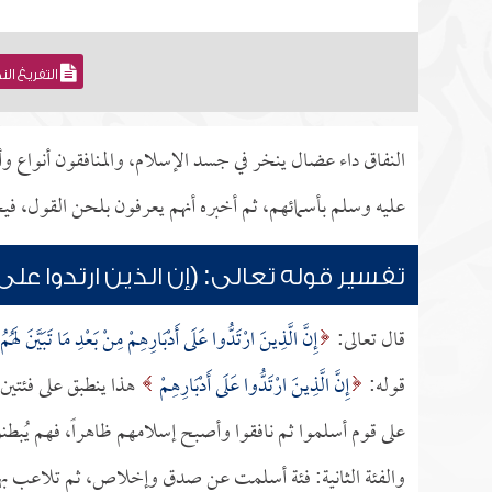
التفريغ ال
النفاق داء عضال ينخر في جسد الإسلام، والمنافقون أنواع وأق
عليه وسلم بأسمائهم، ثم أخبره أنهم يعرفون بلحن القول، في
تفسير قوله تعالى: (إن الذين ارتدوا على
قال تعالى:
إِنَّ الَّذِينَ ارْتَدُّوا عَلَى أَدْبَارِهِمْ مِنْ بَعْدِ مَا تَبَيَّنَ لَهُ
قوله:
إِنَّ الَّذِينَ ارْتَدُّوا عَلَى أَدْبَارِهِمْ
هذا ينطبق على فئتين
على قوم أسلموا ثم نافقوا وأصبح إسلامهم ظاهراً، فهم يُبطنون
والفئة الثانية: فئة أسلمت عن صدق وإخلاص، ثم تلاعب بها 