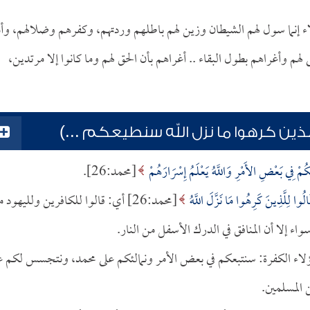
ي: هؤلاء إنما سول لهم الشيطان وزين لهم باطلهم وردتهم، وكفرهم وضلالهم، وأ
لهم وأغراهم بطول البقاء .. أغراهم بأن الحق لهم وما كانوا إلا مرتدين،
لذين كرهوا ما نزل الله سنطيعكم ...)
عُكُمْ فِي بَعْضِ الأَمْرِ وَاللَّهُ يَعْلَمُ إِسْرَارَهُمْ
[محمد:26].
الُوا لِلَّذِينَ كَرِهُوا مَا نَزَّلَ اللَّهُ
[محمد:26] أي: قالوا للكافرين ولليهود 
سواء إلا أن المنافق في الدرك الأسفل من النار.
قالوا لهؤلاء الكفرة: سنتبعكم في بعض الأمر ونمالئكم على محمد، ونتجسس لكم ع
المسلمين.