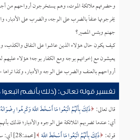
وحضرتهم ملائكة الموت، وهم يستخرجون أرواحهم من أجساده
يخرجونها عنفاً بالضرب على الوجه، والضرب على الأدبار، و
جهنم وبئس المصير؟
كيف يكون حال هؤلاء الذين عاشوا على النفاق والكذب، و
يعيشون مع إخوانهم بوجه ومع الكفار بوجه؛ هؤلاء عليهم لعن
أرواحهم بالعنف والضرب على الوجه والأدبار، وكذا تراها حت
تفسير قوله تعالى: (ذلك بأنهم اتبعوا م
قال تعالى:
ذَلِكَ بِأَنَّهُمُ اتَّبَعُوا مَا أَسْخَطَ اللَّهَ وَكَرِهُوا رِضْوَانَهُ ف
أي: عندما تضربهم الملائكة على الوجوه والأدبار؛ فذلك بأنهم
قوله:
ذَلِكَ بِأَنَّهُمُ اتَّبَعُوا مَا أَسْخَطَ اللَّهَ
[محمد:28