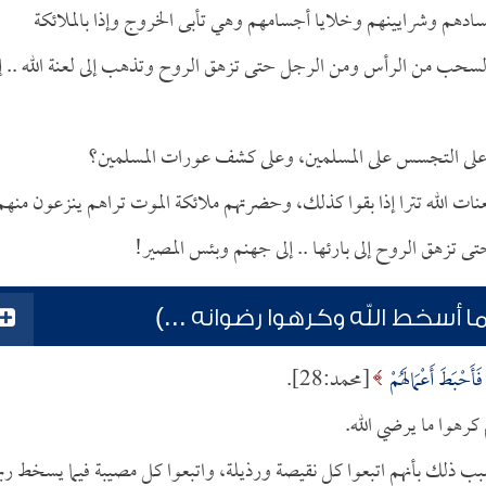
م وشرايينهم وخلايا أجسامهم وهي تأبى الخروج وإذا بالملائكة
السحب من الرأس ومن الرجل حتى تزهق الروح وتذهب إلى لعنة الله .. إ
على التجسس على المسلمين، وعلى كشف عورات المسلمين؟
ات الله تترا إذا بقوا كذلك، وحضرتهم ملائكة الموت تراهم ينزعون منهم
ى تزهق الروح إلى بارئها .. إلى جهنم وبئس المصير!
ا أسخط الله وكرهوا رضوانه ...)
َأَحْبَطَ أَعْمَالَهُمْ
[محمد:28].
 كرهوا ما يرضي الله.
] أي: سبب ذلك بأنهم اتبعوا كل نقيصة ورذيلة، واتبعوا كل مصيبة فيما يسخط رب