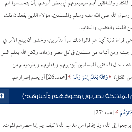
وا للكفار والمنافقين أنهم سيطيعونهم في بعض أمرهم، بأن يتجسسوا لهم
 رسول الله صلى الله عليه وسلم والمسلمين، هؤلاء الذين يفعلون ذلك
 من اللعنة والغضب والعقاب.
رَهم) وهي قراءة ثانية أي: هم قالوا ذلك سراً متآمرين، وخشوا أن يبلغ الأمر في
 جيشه ومن أتباعه من مسلمين في كل عصر وزمان، ولكن الله يعلم السر
كشف حال المنافقين للمسلمين أيؤدبونهم ويقتلونهم ويطردونهم من
من القتل؟
وَاللَّهُ يَعْلَمُ إِسْرَارَهُمْ
[محمد:26] أو يعلم إصرارهم.
 الملائكة يضربون وجوههم وأدبارهم)
ْبَارَهُمْ
[محمد:27].
م يرجعوا إلى الله، ولم يخافوا من عذاب الله؟ كيف بهم إذا حضرهم الموت،