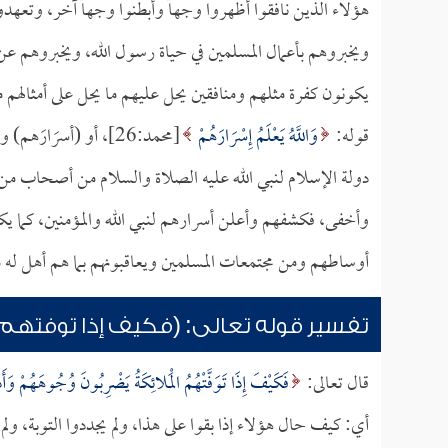
هؤلاء الذين نافقوا أظهروا وجهاً وأبطنوا وجهاً آخر، وتعهد
ويخبروهم بأعمال المسلمين في حياة رسول الله، ويخبروهم عن
يكونون كفرة مثلهم ومنافقين يحل عليهم ما يحل على أمثالهم
قوله:
وَاللَّهُ يَعْلَمُ إِسْرَارَهُمْ
[محمد:26]، أو (أسرَا
دولة الإسلام لنبي الله عليه الصلاة والسلام من أصحاب من
وأخفى، فكشفهم وأعلن أسرارهم لنبي الله والمؤمنين، كما ي
أوساطهم ومن مجتمعات المسلمين ويعاقبونهم بما هم أهل له 
تفسير قوله تعالى: (فكيف إذا توفتهم
قال تعالى:
فَكَيْفَ إِذَا تَوَفَّتْهُمُ الْمَلائِكَةُ يَضْرِبُونَ وُجُوهَهُمْ وَأَد
أي: كيف حال هؤلاء إذا بقوا على هذا، ولم يجددوا التوبة، ول