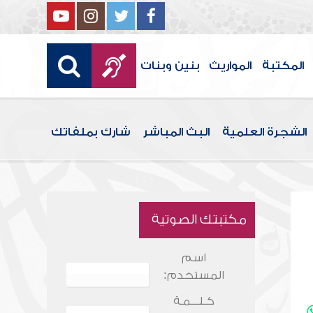
المكتبة
المواريث
بنين وبنات
الشجرة العلمية
البث المباشر
شارك بملفاتك
مكتبتك الصوتية
اسم
المستخدم:
كـلـــمـة