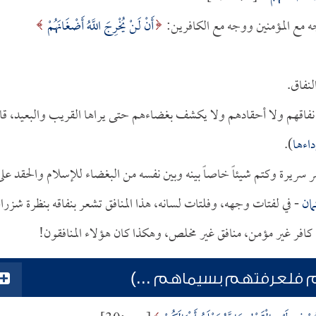
ه مع المؤمنين ووجه مع الكافرين:
أَنْ لَنْ يُخْرِجَ اللَّهُ أَضْغَانَهُمْ
نفاق.
نفاقهم ولا أحقادهم ولا يكشف بغضاءهم حتى يراها القريب والبعيد، قا
داءها
).
 سريرة وكتم شيئاً خاصاً بينه وبين نفسه من البغضاء للإسلام والحقد على
مان
- في لفتات وجهه، وفلتات لسانه، هذا المنافق تشعر بنفاقه بنظرة شزراء
ر غير مؤمن، منافق غير مخلص، وهكذا كان هؤلاء المنافقون!
هم فلعرفتهم بسيماهم ...)