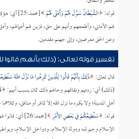
للكفر والنفاق.
قوله:
الشَّيْطَانُ سَوَّلَ لَهُمْ وَأَمْلَى لَهُمْ
[محمد:25] أ
لهم الأماني، وأطمعهم وأنهم على حق، فزين لهم أعمالهم، وأملى 
وعن الحق معرضين، وإلى جهنم مقدمين.
تفسير قوله تعالى: (ذلك بأنهم قالوا ل
قال تعالى:
ذَلِكَ بِأَنَّهُمْ قَالُوا لِلَّذِينَ كَرِهُوا مَا نَزَّلَ اللَّهُ سَنُطِي
(ذلك) أي: ردتهم ونفاقهم وحالهم ذلك كان بسبب أنهم:
قَ
أهل المدينة؛ ولا يكره ما نزل الله إلا كافر أو منافق، وكلاهما 
قوله:
سَنُطِيعُكُمْ فِي بَعْضِ الأَمْرِ
[محمد:26] أي: 
الإسلام وجيوشه ودولة الإسلام، ودواخل الإسلام، وبواطن 