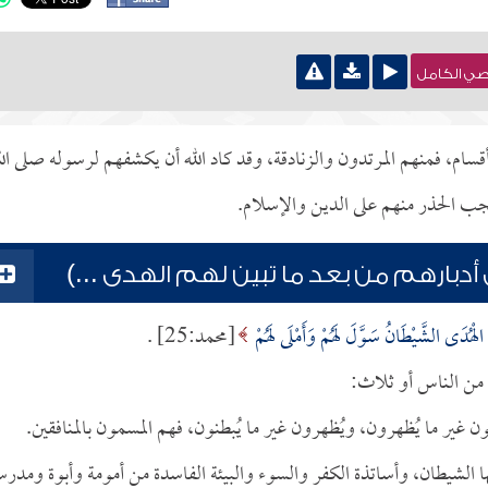
نصي الكامل
سام، فمنهم المرتدون والزنادقة، وقد كاد الله أن يكشفهم لرسوله صلى الل
جب الحذر منهم على الدين والإسلام.
 أدبارهم من بعد ما تبين لهم الهدى ...)
مُ الْهُدَى الشَّيْطَانُ سَوَّلَ لَهُمْ وَأَمْلَى لَهُمْ
[محمد:25] .
 من الناس أو ثلاث:
 غير ما يُظهرون، ويُظهرون غير ما يُبطنون، فهم المسمون بالمنافقين.
الشيطان، وأساتذة الكفر والسوء والبيئة الفاسدة من أمومة وأبوة ومدرس