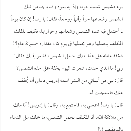
يوم مشمس شديد حره، وإذا به يعود وقد وجد من تلك
الشمس وشعاعها حراً وألماً ووجعاً، فقال: يا رب! إن كان يوماً
لم أحتمل فيه شدة الشمس وشعاعها وحرارتها، فكيف بالملك
المكلف بحملها وهو يحملها في يوم كان مقداره خمسمائة عام؟!
فخفف الله على هذا الملك حامل الشمس، فشعر بذلك فقال:
ربي! ما الذي حدث، شعرت اليوم بخفة حملي لهذه الشمس؟
قال: نبي من أنبيائي من البشر اسمه إدريس دعاني أن يُخفف
عنك فاستجبت له.
قال: يا رب! اجمعني به، فاجتمع به، وقال: يا إدريس! أنا ملك
من ملائكة الله، أنا المكلف بحمل الشمس، ما حملك على الدعاء
بالتخفيف لي؟