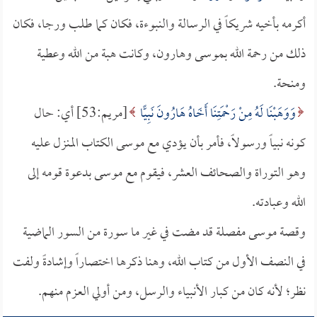
أكرمه بأخيه شريكاً في الرسالة والنبوءة، فكان كما طلب ورجا، فكان
ذلك من رحمة الله بموسى وهارون، وكانت هبة من الله وعطية
ومنحة.
وَوَهَبْنَا لَهُ مِنْ رَحْمَتِنَا أَخَاهُ هَارُونَ نَبِيًّا
[مريم:53] أي: حال
كونه نبياً ورسولاً، فأمر بأن يؤدي مع موسى الكتاب المنزل عليه
وهو التوراة والصحائف العشر، فيقوم مع موسى بدعوة قومه إلى
الله وعبادته.
وقصة موسى مفصلة قد مضت في غير ما سورة من السور الماضية
في النصف الأول من كتاب الله، وهنا ذكرها اختصاراً وإشادةً ولفت
نظر؛ لأنه كان من كبار الأنبياء والرسل، ومن أولي العزم منهم.