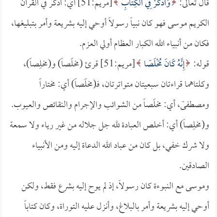
قال تعالى:
وَاذْكُرْ فِي الْكِتَابِ
[مريم:51] أي: اذكر في القرآن
الكريم موسى فهو كان نبياً رسولاً أوحي إليه بشريعة وأمر بتبليغها،
فكان من أنبياء الله الكبار العظام أولي العزم.
قوله:
إِنَّهُ كَانَ مُخْلَصًا
[مريم:51] قرئ (مخلَصاً) و(مخلِصاً)،
وكلتاهما قراءتان سبعيتان متواترتان، فـ(مخلَصاً) أي: مختاراً
ومصطفىً، أي: مخلَصاً من الشوائب والإجرام والنقائص والعيوب.
و(مخلِصاً) أي: أخلص العبادة لله جل جلاله من غير رياء ولا سمعة
ولا شرك خفي، بل كان من عباد الله الدعاة إليه ومن الأنبياء
الصادقين.
وموسى مع النبوءة كان رسولاً، إذ لم يوح إليه بشرع فقط، ولكن
أوحي إليه بشريعة وأمر بالبلاغ، وأنزل عليه التوراة، وكان كتاباً