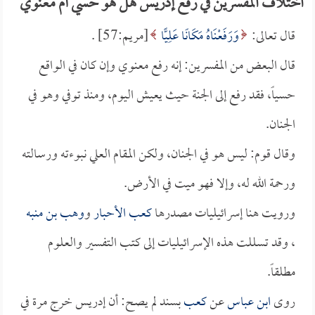
اختلاف المفسرين في رفع إدريس هل هو حسي أم معنوي
قال تعالى:
وَرَفَعْنَاهُ مَكَانًا عَلِيًّا
[مريم:57] .
قال البعض من المفسرين: إنه رفع معنوي وإن كان في الواقع
حسياً، فقد رفع إلى الجنة حيث يعيش اليوم، ومنذ توفي وهو في
الجنان.
وقال قوم: ليس هو في الجنان، ولكن المقام العلي نبوءته ورسالته
ورحمة الله له، وإلا فهو ميت في الأرض.
ورويت هنا إسرائيليات مصدرها
كعب الأحبار
و
وهب بن منبه
، وقد تسللت هذه الإسرائيليات إلى كتب التفسير والعلوم
مطلقاً.
روى
ابن عباس
عن
كعب
بسند لم يصح: أن إدريس خرج مرة في