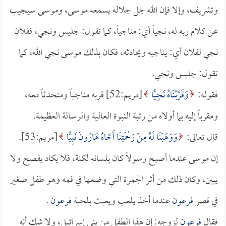
وتشريف، وإلا فإن الله جل جلاله يسمعه موسى، وموسى سيجيب
عن كلام ربه له، نجياً أي: مناجياً، كما تقول: جليس ونجي، ففلان
نجي لفلان أي: يناجيه ويحادثه، فكان بذلك موسى نجي الله، كما
تقول: جليس ونجي.
فقوله:
وَقَرَّبْنَاهُ نَجِيًّا
[مريم:52] قربه مناجياً ومتحدثاً معه،
ومقرباً إليه بما أولاه من رتبة النبوة العالية والرسالة العظيمة.
قال تعالى:
وَوَهَبْنَا لَهُ مِنْ رَحْمَتِنَا أَخَاهُ هَارُونَ نَبِيًّا
[مريم:53].
إن موسى عندما أصبح رسولاً كان بلسانه لكنة، فلا يكاد يفصح ولا
يبين، وكان ذلك من أثر الجمرة التي وضعها في فمه وهو طفل صغير
في قصر
فرعون
عندما أخذ يلعب ويعبث بلحية
فرعون
.
فقال
فرعون
لزوجه: إن هذا الطفل من بني إسرائيل، ولا شك أنه