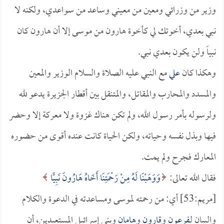
وزير من وزرائي ومعين من معيني وساعد من سواعدي، ولكنه لا
نبي بعدي، أخوتك لي كأخوة هارون من موسى إلا أن هارون كان
نبياً ولن يكون بعدي نبي.
وهكذا كان
علي
مع النبي عليه الصلاة والسلام الوزير والمعين
والمسدد والمحارب والمقاتل، والمتنقل بين أقطار الجزيرة يدعو لله
ولرسوله بأمر رسول الله، ولم تكن هناك غزوة ولا معركة إلا وحضر
فيها وبذل نفسه وحياته، ولكن الحياة كانت عنده أقوى من حضوره
المعارك فجرح ولم يمت.
فقال الله تعالى:
وَوَهَبْنَا لَهُ مِنْ رَحْمَتِنَا أَخَاهُ هَارُونَ نَبِيًّا
[مريم:53] أي: من رحمته لموسى ومساعدته في الدعوة والكلام
والبيان لـ
فرعون
و
قارون
و
هامان
وبني إسرائيل المستعبدين، أن