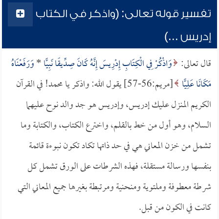
تفسير قوله تعالى: (واذكر في الكتاب
إدريس ...)
قال تعالى:
وَاذْكُرْ فِي الْكِتَابِ إِدْرِيسَ إِنَّهُ كَانَ صِدِّيقًا نَبِيًّا
*
وَرَفَعْنَاهُ
مَكَانًا عَلِيًّا
[مريم:56-57] يقول الله: واذكر يا محمد! في القرآن
الكريم المنزل عليك إدريس، وإدريس هو جد والد نوح عليهما
السلام، وهو أول من خط بالقلم، واخترع الكتاب، والكتابة وما
تشمل من خزن المعاني هي في حد ذاتها تكاد تكون نبوءة قائمة
بنفسها ورسالة مستقلة، فهذه الشرطات على الورق تشمل كل
شرطة معطوفة وملتوية ومنحنية ومرتبطة بغيرها جميع المعاني التي
كانت في الكون من قبل.