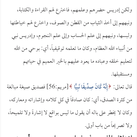
ولكن إدريس حضرهم وعلمهم، فاخترع لهم القراءة والكتابة،
ونبههم إلى أخذ الثياب من القطن والصوف، واخترع لهم خياطتها
ولبسها، ونبههم إلى علم الحساب وإلى علم النجوم، وإدريس نبي
من أنبياء الله العظام، وكان ما تعلمه توقيفياً، أي: بوحي من الله
لتعليم خلقه وعباده ما يعود عليهم بالخير العميم في حياتهم
ومستقبلها.
قال تعالى:
إِنَّهُ كَانَ صِدِّيقًا نَبِيًّا
[مريم:56] فصديق صيغة مبالغة
من كثرة الصدق، أي: كان صادقاً في كل كلامه وإشاراته ومعاركه،
وكان لا يخطر على باله أن يقول ما ليس بواقع لا إشارةً ولا تلميحاً،
ولا تصريحاً من باب أولى.