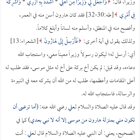
وزيراً، قال:
وَاجْعَلْ لِي وَزِيرًا مِنْ أَهْلِي
*
اشْدُدْ بِهِ أَزْرِي
*
وَأَشْرِكْهُ
فِي أَمْرِي
[طه:30-32] فقد كان هارون أسن منه في العمر،
وأفصح منه في المنطق، وأسلم منه لساناً وأبلغ كلاماً.
ولذلك يقول في آية أخرى:
فَأَرْسِلْ إِلَى هَارُونَ
[الشعراء:13]
أي: أرسل له؛ ليكون رسولاً وزيراً معيناً معي، واستجاب الله
دعاءه، وقد قيل: لم يكن أخ بركة على أخ له مثل موسى، فقد طلب له
أعلى المقامات وأعظمها، طلب له من الله أن يشركه معه في النبوءة
والرسالة، فاستجاب الله له.
وقد قال عليه الصلاة والسلام لـ
علي
رضي الله عنه: (
أما ترضى أن
تكون مني بمنزلة هارون من موسى إلا أنه لا نبي بعدي
) كما في
الصحيح، يعني: أن النبي عليه الصلاة والسلام قال لـ
علي
: أنت