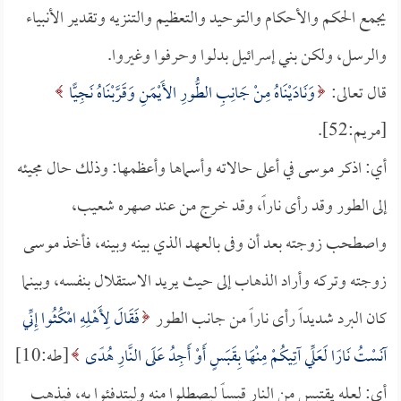
يجمع الحكم والأحكام والتوحيد والتعظيم والتنزيه وتقدير الأنبياء
والرسل، ولكن بني إسرائيل بدلوا وحرفوا وغيروا.
قال تعالى:
وَنَادَيْنَاهُ مِنْ جَانِبِ الطُّورِ الأَيْمَنِ وَقَرَّبْنَاهُ نَجِيًّا
[مريم:52].
أي: اذكر موسى في أعلى حالاته وأسماها وأعظمها: وذلك حال مجيئه
إلى الطور وقد رأى ناراً، وقد خرج من عند صهره شعيب،
واصطحب زوجته بعد أن وفى بالعهد الذي بينه وبينه، فأخذ موسى
زوجته وتركه وأراد الذهاب إلى حيث يريد الاستقلال بنفسه، وبينما
كان البرد شديداً رأى ناراً من جانب الطور
فَقَالَ لِأَهْلِهِ امْكُثُوا إِنِّي
آنَسْتُ نَارًا لَعَلِّي آتِيكُمْ مِنْهَا بِقَبَسٍ أَوْ أَجِدُ عَلَى النَّارِ هُدًى
[طه:10]
أي: لعله يقتبس من النار قبساً ليصطلوا منه وليتدفئوا به، فيذهب