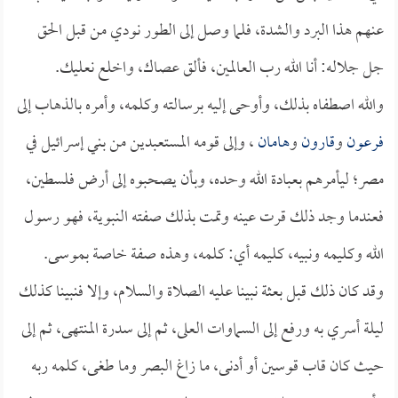
عنهم هذا البرد والشدة، فلما وصل إلى الطور نودي من قبل الحق
جل جلاله: أنا الله رب العالمين، فألق عصاك، واخلع نعليك.
والله اصطفاه بذلك، وأوحى إليه برسالته وكلمه، وأمره بالذهاب إلى
فرعون
و
قارون
و
هامان
، وإلى قومه المستعبدين من بني إسرائيل في
مصر؛ ليأمرهم بعبادة الله وحده، وبأن يصحبوه إلى أرض فلسطين،
فعندما وجد ذلك قرت عينه وتمت بذلك صفته النبوية، فهو رسول
الله وكليمه ونبيه، كليمه أي: كلمه، وهذه صفة خاصة بموسى.
وقد كان ذلك قبل بعثة نبينا عليه الصلاة والسلام، وإلا فنبينا كذلك
ليلة أسري به ورفع إلى السماوات العلى، ثم إلى سدرة المنتهى، ثم إلى
حيث كان قاب قوسين أو أدنى، ما زاغ البصر وما طغى، كلمه ربه