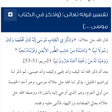
تفسير قوله تعالى: (واذكر في الكتاب
موسى ...)
قال الله جل جلاله:
وَاذْكُرْ فِي الْكِتَابِ مُوسَى إِنَّهُ كَانَ مُخْلَصًا وَكَانَ
رَسُولًا نَبِيًّا
*
وَنَادَيْنَاهُ مِنْ جَانِبِ الطُّورِ الأَيْمَنِ وَقَرَّبْنَاهُ نَجِيًّا
*
وَوَهَبْنَا لَهُ مِنْ رَحْمَتِنَا أَخَاهُ هَارُونَ نَبِيًّا
[مريم:51-53].
بعد أن ذكر الله لنا كيف ولد يحيى وكيف ولد عيسى، ثم ذكر لنا
إبراهيم الخليل، يذكر لنا الله جل جلاله موسى، وهو أحد الخمسة
من أولي العزم، وهو الذي أوحي إليه بالتوراة، ووصفه الله جل
جلاله بعالي الصفات وزاكيها، فأثنى عليه ومجده.