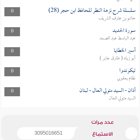
سلسلة شرح نزهة النظر للحافظ ابن حجر (28)
0
حاتم بن عارف الشريف
سورة الحديد
0
عبد الباسط عبد الصمد
أسير الخطايا
0
أبو زياد ( طارق جابر )
تيكوندوا
0
نظام يعقوبي
أذان - السيد متولي العال - لبنان
0
السيد متولي العال
عدد مرات
3095016651
الاستماع