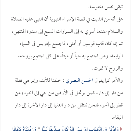
تبقى نفس منفوسة.
على أنه من الثابت في قصة الإسراء النبوية أن النبي عليه الصلاة
والسلام عندما أسري به إلى السماوات السبع إلى سدرة المنتهي،
ثم إنه كان قاب قوسين أو أدنى، فاجتمع بإدريس في السماء
الرابعة، وهل اجتمع به حياً أو ميتاً، على كل اجتمع بروحه،
والروح لا تموت.
والأمر كما يقول
الحسن البصري
: خلقنا للأبد، وإنما هي نقلة
من دار إلى دار، كمن يرتحل في الأرض من حي إلى آخر، ومن
قطر إلى آخر، فنحن ننتقل من دار الدنيا إلى دار الآخرة إلى دار
البقاء.
وَاذْكُرْ فِي الْكِتَابِ إِدْرِيسَ إِنَّهُ كَانَ صِدِّيقًا نَبِيًّا
*
وَرَفَعْنَاهُ مَكَانًا