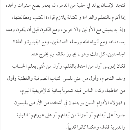
فتجد الإنسان يولد في حقبة من الدهر، ثم يعمر بضع سنوات وتجده
إذا أكرم بالتعلم والقراءة والكتابة يلازم قراءة الكتب ومطالعتها،
وإذا به يعيش مع الأولين والآخرين، ومع الكون قبل أن يكون ومعه
بعد فنائه، ومع أنبياء الله ورسله الصالحين، ومع الجبابرة والطغاة
الجاحدين، كل ذلك وهو لم يجاوز مكانه ولم يخرج عنه.
فكان إدريس أول من اختط بالقلم، وأول من عُني بعلم الحساب
وعلم النجوم، وأول من عني بلبس الثياب الصوفية والقطنية وأول
من خاطها، وكان الناس قبله شعوباً بدائية كالإفريقية اليوم،
وكهؤلاء الأقزام الذين يوجدون في أشتات من الأرض يلبسون
جلوداً على أبدانهم أو أجزاءً من أبدانهم أو على عورتهم: القبلية
والدبرية فقط، وهكذا كانوا قديماً.