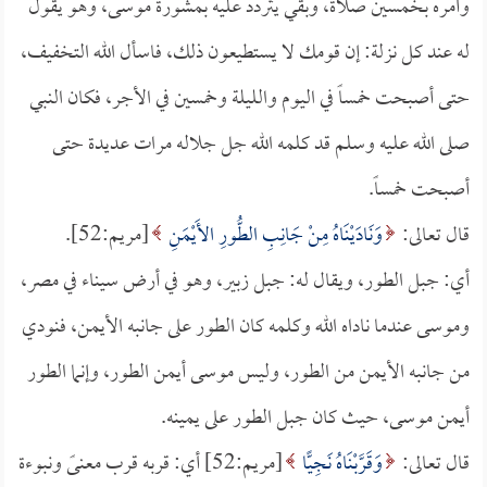
وأمره بخمسين صلاة، وبقي يتردد عليه بمشورة موسى، وهو يقول
له عند كل نزلة: إن قومك لا يستطيعون ذلك، فاسأل الله التخفيف،
حتى أصبحت خمساً في اليوم والليلة وخمسين في الأجر، فكان النبي
صلى الله عليه وسلم قد كلمه الله جل جلاله مرات عديدة حتى
أصبحت خمساً.
قال تعالى:
وَنَادَيْنَاهُ مِنْ جَانِبِ الطُّورِ الأَيْمَنِ
[مريم:52].
أي: جبل الطور، ويقال له: جبل زبير، وهو في أرض سيناء في مصر،
وموسى عندما ناداه الله وكلمه كان الطور على جانبه الأيمن، فنودي
من جانبه الأيمن من الطور، وليس موسى أيمن الطور، وإنما الطور
أيمن موسى، حيث كان جبل الطور على يمينه.
قال تعالى:
وَقَرَّبْنَاهُ نَجِيًّا
[مريم:52] أي: قربه قرب معنىً ونبوءة