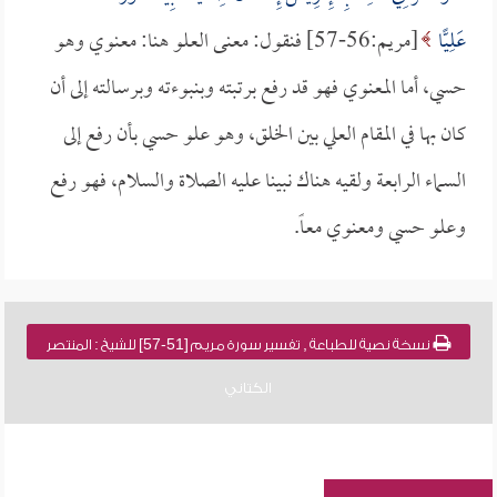
عَلِيًّا
[مريم:56-57] فنقول: معنى العلو هنا: معنوي وهو
حسي، أما المعنوي فهو قد رفع برتبته وبنبوءته وبرسالته إلى أن
كان بها في المقام العلي بين الخلق، وهو علو حسي بأن رفع إلى
السماء الرابعة ولقيه هناك نبينا عليه الصلاة والسلام، فهو رفع
وعلو حسي ومعنوي معاً.
نسخة نصية للطباعة , تفسير سورة مريم [51-57] للشيخ : المنتصر
الكتاني