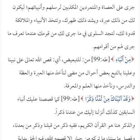
جرى على العصاة والمتمردين المكذبين لرسلهم وأنبيائهم؛ ليكون
لك من ذلك عبرة، ويشد ذلك ظهرك، وتتخذ الأنبياء والملائكة
قدوة لك، لتجد السلوى في ما جرى لك من قومك عندما تعرف ما
جرى لهم من أقوامهم.
مِنْ أَنْبَاءِ
[طه:99] من: للتبعيض، أي: قص الله تعالى على نبينا
وعلينا بالتبع بعض أحوال من مضى لنأخذ منها العبرة والعظة
والدرس، ونأخذ منها العلم والمعرفة.
وَقَدْ آتَيْنَاكَ مِنْ لَدُنَّا ذِكْرًا
[طه:99] كما قصصنا عليك أنباء
السابقين كذلك أنزلنا إليك من عندنا ذكراً.
والذكر هنا هو القرآن الكريم، ففيه ذكر من قبلنا وذكر من بعدنا،
وفصل ما بيننا، ما تركه من جبار إلا قصمه الله، فيه الحق بداية