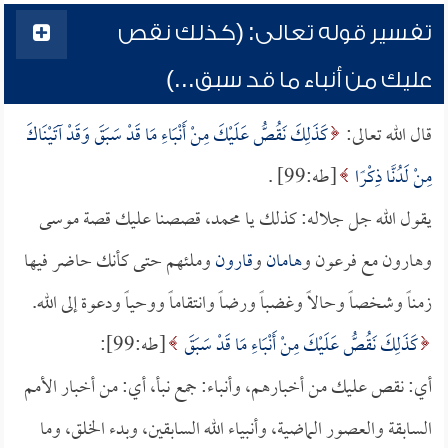
تفسير قوله تعالى: (كذلك نقص
عليك من أنباء ما قد سبق...)
قال الله تعالى:
كَذَلِكَ نَقُصُّ عَلَيْكَ مِنْ أَنْبَاءِ مَا قَدْ سَبَقَ وَقَدْ آتَيْنَاكَ
مِنْ لَدُنَّا ذِكْرًا
[طه:99] .
يقول الله جل جلاله: كذلك يا محمد، قصصنا عليك قصة موسى
وهارون مع فرعون و
هامان
و
قارون
وملئهم حتى كأنك حاضر فيها
زمناً وشخصاً وحالاً وغضباً ورضاً وانتقاماً ووحياً ودعوة إلى الله.
كَذَلِكَ نَقُصُّ عَلَيْكَ مِنْ أَنْبَاءِ مَا قَدْ سَبَقَ
[طه:99]:
أي: نقص عليك من أخبارهم، وأنباء: جمع نبأ، أي: من أخبار الأمم
السابقة والعصور الماضية، وأنبياء الله السابقين، وبدء الخلق، وما