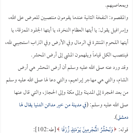
وبمعاصيهم.
والمقصود: النفخة الثانية عندما يقومون منتصبين للعرض على الله،
وإسرافيل يقول: يا أيتها العظام النخرة، يا أيتها الجلود الممزقة، يا
أيتها اللحوم المنتثرة في الرمال وفي الأرض وفي التراب استجيبي لله،
فينتصب الكل قياماً ويلهمون المشي إلى أرض المحشر.
وقد ورد عنه صلى الله عليه وسلم أن أرض المحشر هي أرض
الشام، والتي هي مهاجر إبراهيم، والتي دعا لها صلى الله عليه وسلم
من بعد الهجرة إلى المدينة وإلى مكة وإلى الحجاز، والتي قال عنها
صلى الله عليه وسلم: (
في مدينة من خير مدائن الدنيا يقال لها
دمشق
).
قوله:
وَنَحْشُرُ الْمُجْرِمِينَ يَوْمَئِذٍ زُرْقًا
[طه:102]: