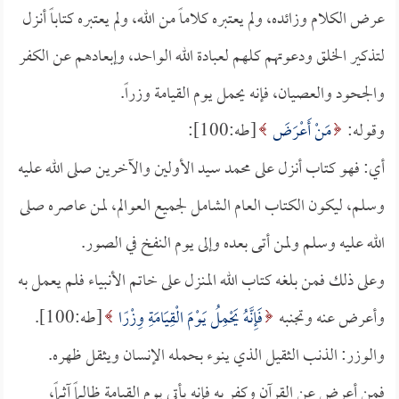
عرض الكلام وزائده، ولم يعتبره كلاماً من الله، ولم يعتبره كتاباً أنزل
لتذكير الخلق ودعوتهم كلهم لعبادة الله الواحد، وإبعادهم عن الكفر
والجحود والعصيان، فإنه يحمل يوم القيامة وزراً.
وقوله:
مَنْ أَعْرَضَ
[طه:100]:
أي: فهو كتاب أنزل على محمد سيد الأولين والآخرين صلى الله عليه
وسلم، ليكون الكتاب العام الشامل لجميع العوالم، لمن عاصره صلى
الله عليه وسلم ولمن أتى بعده وإلى يوم النفخ في الصور.
وعلى ذلك فمن بلغه كتاب الله المنزل على خاتم الأنبياء فلم يعمل به
وأعرض عنه وتجنبه
فَإِنَّهُ يَحْمِلُ يَوْمَ الْقِيَامَةِ وِزْرًا
[طه:100].
والوزر: الذنب الثقيل الذي ينوء بحمله الإنسان ويثقل ظهره.
فمن أعرض عن القرآن وكفر به فإنه يأتي يوم القيامة ظالماً آثماً،