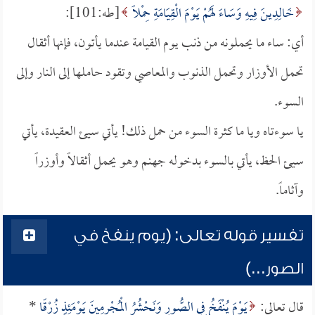
خَالِدِينَ فِيهِ وَسَاءَ لَهُمْ يَوْمَ الْقِيَامَةِ حِمْلًا
[طه:101]:
أي: ساء ما يحملونه من ذنب يوم القيامة عندما يأتون، فإنها أثقال
تحمل الأوزار وتحمل الذنوب والمعاصي وتقود حاملها إلى النار وإلى
السوء.
يا سوءتاه ويا ما كثرة السوء من حمل ذلك! يأتي سيئ العقيدة، يأتي
سيئ الحظ، يأتي بالسوء بدخوله جهنم وهو يحمل أثقالاً وأوزراً
وآثاماً.
تفسير قوله تعالى: (يوم ينفخ في
الصور...)
قال تعالى:
يَوْمَ يُنْفَخُ فِي الصُّورِ وَنَحْشُرُ الْمُجْرِمِينَ يَوْمَئِذٍ زُرْقًا
*