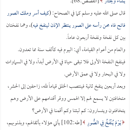
يَشَاءُ وَيَخْتَارُ
[القصص:68].
قال صلى الله عليه وسلم كما في الصحاح: (
كيف أسر وملك الصور
فاتح فاه محن رأسه على الصور ينتظر الإذن لينفخ فيه
)، وهما نفختان
بين كل نفخة ونفخة أربعون عاماً.
والعام من أعوام القيامة، أي: اليوم فيه كألف سنة مما تعدون.
فينفخ النفخة الأولى فلا تبقى حياة في الأرض أبداً، ولا في السماوات
ولا في البحار ولا في عمق الأرض.
وبعد أربعين ينفخ ثانية فينتصب الخلق قياماً لله، زاحفين إلى الحشر،
متخافتين لا يسمع لهم إلا الهمس ووقر أقدامهم على الأرض وهم
يتخافتون ويتسارون: كم لبثنا وكم أقمنا في الأرض؟
يَوْمَ يُنْفَخُ فِي الصُّورِ
[طه:102] يأتي هؤلاء بأثقالهم، وبذنوبهم،