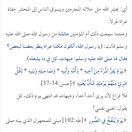
أي: يحشر الله جل جلاله المجرمين ويسوق الناس إلى المحشر حفاة
عراة غرلاً.
وعندما سمعت ذلك أم المؤمنين
عائشة
من رسول الله صلى الله عليه
وسلم قالت: (
يا رسول الله، أنكون هكذا عراة ينظر بعضنا لبعض؟
فقال لها صلى الله عليه وسلم: هيهات، كل في ما يشغله
).
يَوْمَ يَفِرُّ الْمَرْءُ مِنْ أَخِيهِ
*
وَأُمِّهِ وَأَبِيهِ
*
وَصَاحِبَتِهِ وَبَنِيهِ
*
لِكُلِّ
امْرِئٍ مِنْهُمْ يَوْمَئِذٍ شَأْنٌ يُغْنِيهِ
[عبس:34-37].
فلا فراغ لأن يرى أحد أحداً، وهيهات قد انتهى يوم ذلك، كل
يقول: نفسي نفسي!
يَوْمَ يُنْفَخُ فِي الصُّورِ
[طه:102] مبني للمجهول الذي بينه صلى