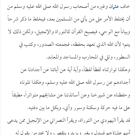
خاف
عثمان
وغيره من أصحاب رسول الله صلى الله عليه وسلم من
أن يختلط الأمر على من يأتي من المسلمين بعد، فيخلط ما ذكر شرحاً
وبياناً مع الوحي، فيصبح القرآن كالتوراة والإنجيل، ولكن ذلك لا
يتم؛ لأن الله الذي تعهد بحفظه، فجمعته الصدور، وكتب في
السطور، وتلي في المحارب والمساجد والمعابد.
وهكذا توارثناه لفظاً لفظاً، وآية آية عن آبائنا عن أجدادنا عن
أجدادهم عن رسول الله صلى الله عليه وسلم، وهكذا تلوناه
وحفظناه عن شيوخنا وعن أساتذتنا عن مشايخهم متواتراً، مطبقاً
على ما فيه حركة وسكنة وسور وآي، وبكل ما بين دفتيه.
قد يقرأ اليهودي من التوراة، ويقرأ النصراني من الإنجيل ممن يدعى
أنهم علماؤهم فيبدل ويغير ويزيد وينقص، ولا يجد من يقول له