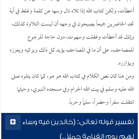
أخطأت، ولكن كتاب الله إذا تلاه تال وسها عن كلمة وغلط في آية
تجد الحاضرين جميعاً يصيحون في وجهه أن ليست التلاوة كذلك،
وإنك قد أخطأت وغفلت وسهوت، دون حاجة للرجوع
للمصاحف، على أن ما في المصاحف يؤيد كل ذلك ويزكيه ويعززه
ويؤازره.
ومن هنا كان نص الكلام في كتاب الله هو هو، كما كان يتلوه صلى
الله عليه وسلم في بيت الله الحرام وفي مسجده النبوي، وحيثما
انتقلت سفراً وحضراً، سلماً وحرباً.
تفسير قوله تعالى: (خالدين فيه وساء
لهم يوم القيامة حملاً..)