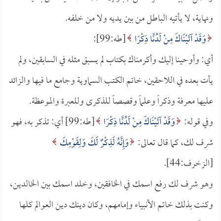
ونهاية، لا يأتيه الباطل من بين يديه ولا من خلفه.
وَقَدْ آتَيْنَاكَ مِنْ لَدُنَّا ذِكْرًا
[طه:99]:
أي: وأوحينا إليك وأكرمناك بكتاب لم يسبق مثله في السابقين، ولم
يأت بعده في اللاحقين، خاتم الكتب السماوية وجامع ما فيها والزائد
عليها معرفة وذكراً وعلماً وقصصاً للذكرى وللعبرة والموعظة.
وفي قوله:
وَقَدْ آتَيْنَاكَ مِنْ لَدُنَّا ذِكْرًا
[طه:99] أي: تذكر به، فهو
شرف لك، كما قال تعالى:
وَإِنَّهُ لَذِكْرٌ لَكَ وَلِقَوْمِكَ
[الزخرف:44].
وهو شرف لك رفع اسمك في الخافقين، وخلد اسمك بين الخالدين،
وكنت بذلك خاتم الأنبياء وإمامهم، وكان دينك دين العوالم كلها