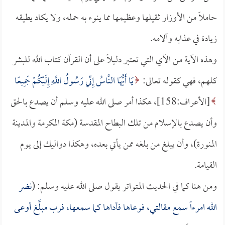
حاملاً من الأوزار ثقيلها وعظيمها مما ينوء به حمله، ولا يكاد يطيقه
زيادة في عذابه وآلامه.
وهذه الآية من الآي التي تعتبر دليلاً على أن القرآن كتاب الله للبشر
كلهم، فهي كقوله تعالى:
يَا أَيُّهَا النَّاسُ إِنِّي رَسُولُ اللَّهِ إِلَيْكُمْ جَمِيعًا
[الأعراف:158]، هكذا أمر صلى الله عليه وسلم أن يصدع بالحق
وأن يصدع بالإسلام من تلك البطاح المقدسة (مكة المكرمة والمدينة
المنورة)، وأن يبلغ من بلغه ممن يأتي بعده، وهكذا دواليك إلى يوم
القيامة.
ومن هنا كما في الحديث المتواتر يقول صلى الله عليه وسلم: (
نضر
الله امرءاً سمع مقالتي، فوعاها فأداها كما سمعها، فرب مبلَّغ أوعى