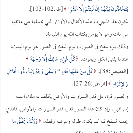
يَتَخَافَتُونَ بَيْنَهُمْ إِنْ لَبِثْتُمْ إِلَّا عَشْرًا
[طه:102-103].
يكون هذا المجيء وهذه الأثقال والأوزار التي يحملها على عاتقيه
من مات وهو لا يؤمن بكتاب الله يوم القيامة.
وذلك يوم ينفخ في الصور، ويوم النفخ في الصور هو يوم البعث،
عندما يفنى الكل ويموت،
كُلُّ شَيْءٍ هَالِكٌ إِلَّا وَجْهَهُ
[القصص:88]،
كُلُّ مَنْ عَلَيْهَا فَانٍ
*
وَيَبْقَى وَجْهُ رَبِّكَ ذُو الْجَلالِ
وَالإِكْرَامِ
[الرحمن:26-27].
والصور قرن على قدر السماوات والأرض يكلف به ملك اسمه
إسرافيل، وإذا كان هذا الصور قدره قدر السماوات والأرض، فالذي
يحمله لينفخ فيه كم يكون طوله وعرضه وثقله،
وَرَبُّكَ يَخْلُقُ مَا