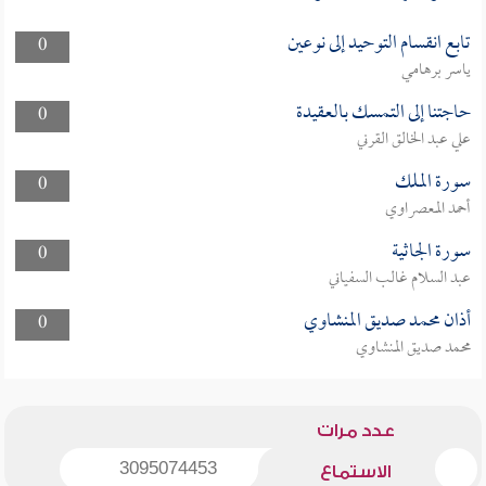
تابع انقسام التوحيد إلى نوعين
0
ياسر برهامي
حاجتنا إلى التمسك بالعقيدة
0
علي عبد الخالق القرني
سورة الملك
0
أحمد المعصراوي
سورة الجاثية
0
عبد السلام غالب السفياني
أذان محمد صديق المنشاوي
0
محمد صديق المنشاوي
عدد مرات
3095074453
الاستماع