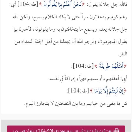
فالله جل جلاله يقول:
نَحْنُ أَعْلَمُ بِمَا يَقُولُونَ
[طه:104] أي:
رغم كونهم يتحدثون سراً حتى لا يكاد الكلام يسمع، ولكن الله
جل جلاله يعلم ويسمع ما يتخافتون به وما يقولونه، فأخبرنا بما
يقول المجرمون، ونرجو الله أن يجعلنا من أهل الجنة البعداء من
النار.
أَمْثَلُهُمْ طَرِيقَةً
[طه:104]:
أي: أعقلهم وأوسعهم فهماً وإدراكاً في نفسه.
إِنْ لَبِثْتُمْ إِلَّا يَوْمًا
[طه:104]:
كل ما مضى من حياتهم وما بين النفختين لا يتجاوز اليوم.
نسخة نصية للطباعة , تفسير سورة طه [99-104] للشيخ : المنتصر