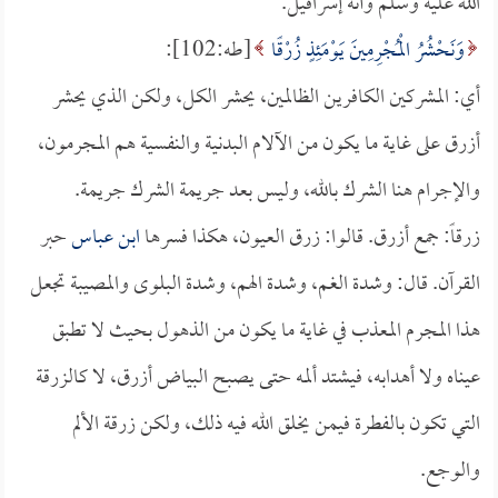
الله عليه وسلم وأنه إسرافيل.
وَنَحْشُرُ الْمُجْرِمِينَ يَوْمَئِذٍ زُرْقًا
[طه:102]:
أي: المشركين الكافرين الظالمين، يحشر الكل، ولكن الذي يحشر
أزرق على غاية ما يكون من الآلام البدنية والنفسية هم المجرمون،
والإجرام هنا الشرك بالله، وليس بعد جريمة الشرك جريمة.
زرقاً: جمع أزرق. قالوا: زرق العيون، هكذا فسرها
ابن عباس
حبر
القرآن. قال: وشدة الغم، وشدة الهم، وشدة البلوى والمصيبة تجعل
هذا المجرم المعذب في غاية ما يكون من الذهول بحيث لا تطبق
عيناه ولا أهدابه، فيشتد ألمه حتى يصبح البياض أزرق، لا كالزرقة
التي تكون بالفطرة فيمن يخلق الله فيه ذلك، ولكن زرقة الألم
والوجع.