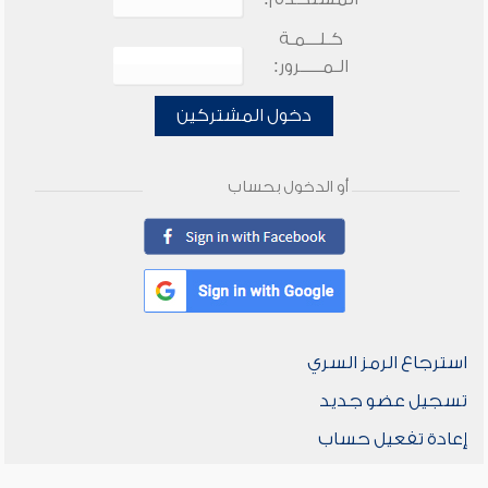
كـلـــمـة
الـمـــــرور:
دخول المشتركين
أو الدخول بحساب
استرجاع الرمز السري
تسجيل عضو جديد
إعادة تفعيل حساب