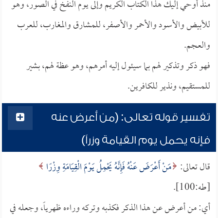
منذ أوحي إليك هذا الكتاب الكريم وإلى يوم النفخ في الصور، وهو
للأبيض والأسود والأحمر والأصفر، للمشارق والمغارب، للعرب
والعجم.
فهو ذكر وتذكير لهم بما سيئول إليه أمرهم، وهو عظة لهم، بشير
للمستقيم، ونذير للكافرين.
تفسير قوله تعالى: (من أعرض عنه
فإنه يحمل يوم القيامة وزراً)
قال تعالى:
مَنْ أَعْرَضَ عَنْهُ فَإِنَّهُ يَحْمِلُ يَوْمَ الْقِيَامَةِ وِزْرًا
[طه:100].
أي: من أعرض عن هذا الذكر فكذبه وتركه وراءه ظهرياً، وجعله في