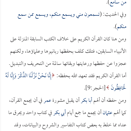
من سامع
).
وفي الحديث: (
تسمعون مني ويسمع منكم، ويسمع ممن سمع
منكم
).
ومن هنا كان القرآن الكريم على خلاف الكتب السابقة المنزلة على
الأنبياء السابقين، فتلك كلف بحفظها ربانيوها وعلماؤها، ولكنهم
عجزوا عن حفظها ورعايتها وبقائها سالمة من التحريف والتبديل.
أما القرآن الكريم فقد تعهد الله بحفظه:
إِنَّا نَحْنُ نَزَّلْنَا الذِّكْرَ وَإِنَّا لَهُ
لَحَافِظُونَ
[الحجر:9].
ومن حفظه أن ألهم
أبا بكر
أن يقبل مشورة
عمر
في أن يجمع القرآن،
كما ألهم
عثمان
أن يجمع ما جمع أيام
أبي بكر
في كتاب واحد ويحرق ما
عداه مما خلط به بعض كتاب التفاسير والشروح والبيانات، وقد