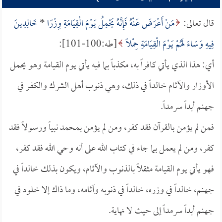
قال تعالى:
مَنْ أَعْرَضَ عَنْهُ فَإِنَّهُ يَحْمِلُ يَوْمَ الْقِيَامَةِ وِزْرًا
*
خَالِدِينَ
فِيهِ وَسَاءَ لَهُمْ يَوْمَ الْقِيَامَةِ حِمْلاً
[طه:100-101]:
أي: هذا الذي يأتي كافراً به، مكذباً بما فيه يأتي يوم القيامة وهو يحمل
الأوزار والآثام خالداً في ذلك، وهي ذنوب أهل الشرك والكفر في
جهنم أبداً سرمداً.
فمن لم يؤمن بالقرآن فقد كفر، ومن لم يؤمن بمحمد نبياً ورسولاً فقد
كفر، ومن لم يعمل بما جاء في كتاب الله على أنه وحي الله فقد كفر،
فهو يأتي يوم القيامة مثقلاً بالذنوب والآثام، ويكون بذلك خالداً في
جهنم، خالداً في وزره، خالداً في ذنوبه وآثامه، وما ذاك إلا خلود في
جهنم أبداً سرمداً إلى حيث لا نهاية.