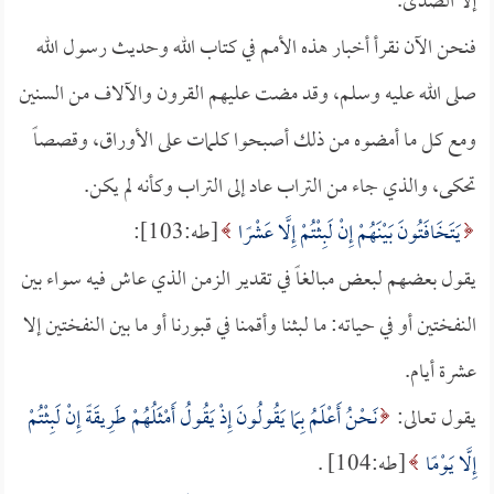
إلا الصدى.
فنحن الآن نقرأ أخبار هذه الأمم في كتاب الله وحديث رسول الله
صلى الله عليه وسلم، وقد مضت عليهم القرون والآلاف من السنين
ومع كل ما أمضوه من ذلك أصبحوا كلمات على الأوراق، وقصصاً
تحكى، والذي جاء من التراب عاد إلى التراب وكأنه لم يكن.
يَتَخَافَتُونَ بَيْنَهُمْ إِنْ لَبِثْتُمْ إِلَّا عَشْرًا
[طه:103]:
يقول بعضهم لبعض مبالغاً في تقدير الزمن الذي عاش فيه سواء بين
النفختين أو في حياته: ما لبثنا وأقمنا في قبورنا أو ما بين النفختين إلا
عشرة أيام.
يقول تعالى:
نَحْنُ أَعْلَمُ بِمَا يَقُولُونَ إِذْ يَقُولُ أَمْثَلُهُمْ طَرِيقَةً إِنْ لَبِثْتُمْ
إِلَّا يَوْمًا
[طه:104] .