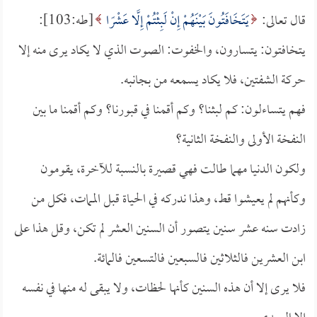
قال تعالى:
يَتَخَافَتُونَ بَيْنَهُمْ إِنْ لَبِثْتُمْ إِلَّا عَشْرًا
[طه:103]:
يتخافتون: يتسارون، والخفوت: الصوت الذي لا يكاد يرى منه إلا
حركة الشفتين، فلا يكاد يسمعه من بجانبه.
فهم يتساءلون: كم لبثنا؟ وكم أقمنا في قبورنا؟ وكم أقمنا ما بين
النفخة الأولى والنفخة الثانية؟
ولكون الدنيا مهما طالت فهي قصيرة بالنسبة للآخرة، يقومون
وكأنهم لم يعيشوا قط، وهذا ندركه في الحياة قبل الممات، فكل من
زادت سنه عشر سنين يتصور أن السنين العشر لم تكن، وقل هذا على
ابن العشرين فالثلاثين فالسبعين فالتسعين فالمائة.
فلا يرى إلا أن هذه السنين كأنها لحظات، ولا يبقى له منها في نفسه