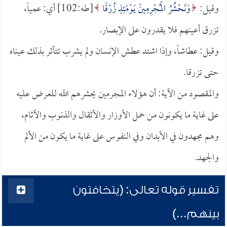
وقيل:
وَنَحْشُرُ الْمُجْرِمِينَ يَوْمَئِذٍ زُرْقًا
[طه:102] أي: عمياً،
تزرق أعينهم فلا يقدرون على الإبصار.
وقيل: عطاشاً، وإذا اشتد عطش الإنسان ولم يشرب تتأثر بذلك عيناه
حتى تزرقا.
والمقصود من الآية: أن هؤلاء المجرمين يحشرهم الله للعرض عليه
على غاية ما يكونون من حمل الأوزار والأثقال والذنوب والآثام،
وهم مجهدون في الأبدان وفي النفوس على غاية ما يكون من الألم
والجهد.
تفسير قوله تعالى: (يتخافتون
بينهم...)