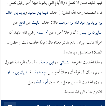
فيها غليظ منتن لا تصلي، والأيام التي يكون فيها أحمر رقيق تصلي.
قال المصنف رحمه الله تعالى: [ حدثنا
قتيبة بن سعيد
و
يزيد بن خالد
بن يزيد بن عبد الله بن موهب
قالا: حدثنا
الليث
عن
نافع
عن
سليمان بن يسار
: أن رجلاً أخبره عن
أم سلمة
رضي الله عنها، أن
امرأة كانت تهراق الدم فذكر معناه قال: فإذا خلفت ذلك وحضرت
الصلاة فلتغتسل ، بمعناه ].
وهذا الحديث أخرجه
النسائي
، و
ابن ماجة
، وفي هذه الرواية مجهول
مبهم وذلك في قوله أن رجلاً أخبر عن
أم سلمة
، فـ
سليمان بن يسار
راوي الحديث السابق جعل بينه وبين
أم سلمة
رجل.
فتكون هذه الرواية ضعيفة.