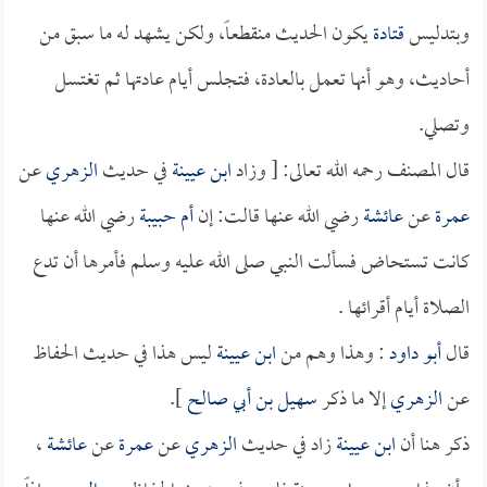
وبتدليس
قتادة
يكون الحديث منقطعاً، ولكن يشهد له ما سبق من
أحاديث، وهو أنها تعمل بالعادة، فتجلس أيام عادتها ثم تغتسل
وتصلي.
قال المصنف رحمه الله تعالى: [ وزاد
ابن عيينة
في حديث
الزهري
عن
عمرة
عن
عائشة
رضي الله عنها قالت: إن
أم حبيبة
رضي الله عنها
كانت تستحاض فسألت النبي صلى الله عليه وسلم فأمرها أن تدع
الصلاة أيام أقرائها .
قال
أبو داود
: وهذا وهم من
ابن عيينة
ليس هذا في حديث الحفاظ
عن
الزهري
إلا ما ذكر
سهيل بن أبي صالح
].
ذكر هنا أن
ابن عيينة
زاد في حديث
الزهري
عن
عمرة
عن
عائشة
،