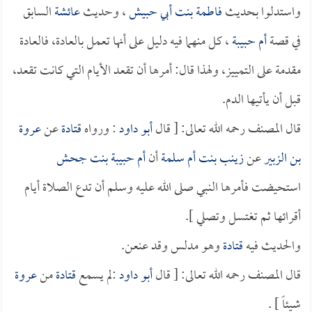
واستدلوا بحديث
فاطمة بنت أبي حبيش
، وحديث
عائشة
السابق
في قصة
أم حبيبة
، كل منهما فيه دليل على أنها تعمل بالعادة، فالعادة
مقدمة على التمييز، ولهذا قال: أمرها أن تقعد الأيام التي كانت تقعد،
قبل أن يأتيها الدم.
قال المصنف رحمه الله تعالى: [ قال
أبو داود
: ورواه
قتادة
عن
عروة
بن الزبير
عن
زينب بنت أم سلمة
أن
أم حبيبة بنت جحش
استحيضت فأمرها النبي صلى الله عليه وسلم أن تدع الصلاة أيام
أقرائها ثم تغتسل وتصلي ].
والحديث فيه
قتادة
وهو مدلس وقد عنعن.
قال المصنف رحمه الله تعالى: [ قال
أبو داود
:لم يسمع
قتادة
من
عروة
شيئاً ] .