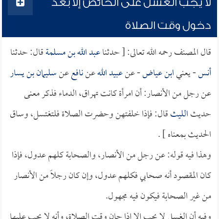
لا يجب الغسل على الحائض إلا بعد
دخول وقت الصلاة
قال المصنف رحمه الله تعالى: [ حدثنا
عبد الله بن مسلمة
قال: حدثنا
أنس
- يعني
ابن عياض
- عن
عبيد الله
عن
نافع
عن
سليمان بن يسار
عن رجل من الأنصار: أن امرأة كانت تهراق، الدماء فذكر معنى
حديث
الليث
قال: فإذا خلفتهن وحضرت الصلاة فلتغتسل، وساق
الحديث بمعناه ] .
وهذا فيه قوله: عن رجل من الأنصار، والصحابة كلهم عدول، فإذا
كان المقصود أنه صحابي فكلهم عدول، وإن كان رجلاً من الأنصار
من غير الصحابة فيكون فيه مجهول.
وفيه أن الغسل لا يجب إلا إذا حان وقت الصلاة، وأنه لا يجب عليها