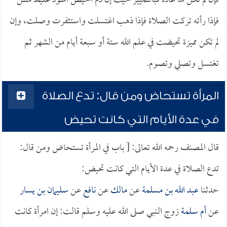
فإن لم تكن لها عادة فبالتمييز حيث إن دم الحيض أسود غليظ منتن
فإذا رأته تركت الصلاة فإذا ذهب اغتسلت واستثفرت وصلت، وإن
لم تكن مميزة تحيضت في علم الله ستة أو سبعة أيام من الشهر ثم
تغتسل وتصلي وتصوم.
المرأة تستحاض ومن قال: تدع الصلاة
في عدة الأيام التي كانت تحيض
قال المصنف رحمه الله تعالى: [ باب في المرأة تستحاض ومن قال:
تدع الصلاة في عدة الأيام التي كانت تحيض:
حدثنا
عبد الله بن مسلمة
عن
مالك
عن
نافع
عن
سليمان بن يسار
عن
أم سلمة
زوج النبي صلى الله عليه وسلم قالت: إن امرأة كانت