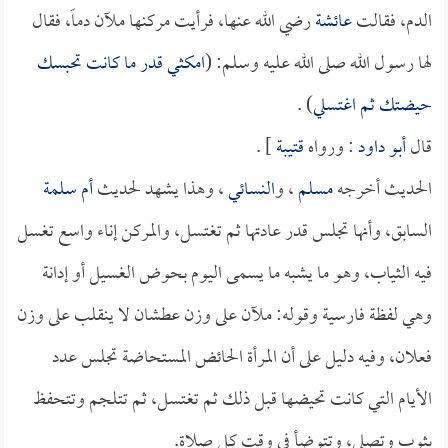
الدم، فقالت
عائشة
رضي الله عنها، فرأيت مركنها ملآن دماً، فقال
لها رسول الله صلى الله عليه وسلم: (
امكثي قدر ما كانت تحبسك
حيضتك ثم اغتسلي
) .
قال
أبو داود
: ورواه
قتيبة
] .
الحديث أخرجه
مسلم
، و
النسائي
، وهذا يشهد لحديث
أم سلمة
السابق، وأنها تجلس قدر عادتها ثم تغتسل، والمركن إناء واسع تغسل
فيه الثياب، وهو ما يشبه ما يسمى اليوم بحوض الغسيل أو إدانة
وهي لفظة فارسية وقوله: ملآن على وزن عطشان لا ينقلب على وزن
فعلان، وفيه دليل على أن المرأة الحائض المستحاضة تجلس عدد
الأيام التي كانت تحيضها قبل ذلك ثم تغتسل، ثم تتلجم وتتحفظ
بثوب وتصلي، وتتوضأ في وقت كل صلاة.