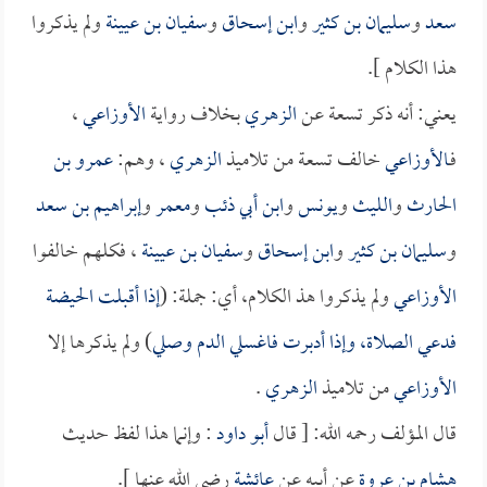
سعد
و
سليمان بن كثير
و
ابن إسحاق
و
سفيان بن عيينة
ولم يذكروا
هذا الكلام ].
يعني: أنه ذكر تسعة عن
الزهري
بخلاف رواية
الأوزاعي
،
فـ
الأوزاعي
خالف تسعة من تلاميذ
الزهري
، وهم:
عمرو بن
الحارث
و
الليث
و
يونس
و
ابن أبي ذئب
و
معمر
و
إبراهيم بن سعد
و
سليمان بن كثير
و
ابن إسحاق
و
سفيان بن عيينة
، فكلهم خالفوا
الأوزاعي
ولم يذكروا هذ الكلام، أي: جملة: (
إذا أقبلت الحيضة
فدعي الصلاة، وإذا أدبرت فاغسلي الدم وصلي
) ولم يذكرها إلا
الأوزاعي
من تلاميذ
الزهري
.
قال المؤلف رحمه الله: [ قال
أبو داود
: وإنما هذا لفظ حديث
هشام بن عروة
عن أبيه عن
عائشة
رضي الله عنها ].