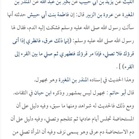
الليث
عن
يزيد بن أبي حبيب
عن
بكير بن عبد الله
عن
المنذر بن
المغيرة
عن
عروة بن الزبير
قال: إن
فاطمة بنت أبي حبيش
حدثته أنها
سألت رسول الله صلى الله عليه وسلم فشكت إليه الدم، فقال لها
رسول الله صلى الله عليه وسلم: (
إنما ذلك عرق، فانظري إذا أتى
قرؤك فلا تصلي، فإذا مر قرؤك فتطهري ثم صلي ما بين القرء إلى
القرء
) ] .
وهذا الحديث في إسناده
المنذر بن المغيرة
وهو مجهول.
قال
أبو حاتم
: مجهول ليس بمشهور وذكره
ابن حبان
في الثقات.
ومع ذلك فالحديث له شواهد ومنها ما سبق، وفيه دليل على أن
المستحاضة تجلس أيام عادتها ثم تتلجم وتصلي، وفيه دليل على أن
دم الاستحاضة دم عرق وهو يسمى نزف وفيه أن المرأة تصلي من