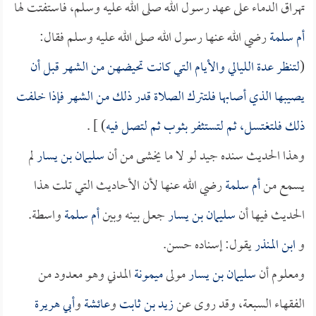
تهراق الدماء على عهد رسول الله صلى الله عليه وسلم، فاستفتت لها
أم سلمة
رضي الله عنها رسول الله صلى الله عليه وسلم فقال:
(
لتنظر عدة الليالي والأيام التي كانت تحيضهن من الشهر قبل أن
يصيبها الذي أصابها فلتترك الصلاة قدر ذلك من الشهر فإذا خلفت
ذلك فلتغتسل، ثم لتستثفر بثوب ثم لتصل فيه
) ] .
وهذا الحديث سنده جيد لو لا ما يخشى من أن
سليمان بن يسار
لم
يسمع من
أم سلمة
رضي الله عنها لأن الأحاديث التي تلت هذا
الحديث فيها أن
سليمان بن يسار
جعل بينه وبين
أم سلمة
واسطة.
و
ابن المنذر
يقول: إسناده حسن.
ومعلوم أن
سليمان بن يسار
مولى
ميمونة
المدني وهو معدود من
الفقهاء السبعة، وقد روى عن
زيد بن ثابت
و
عائشة
و
أبي هريرة