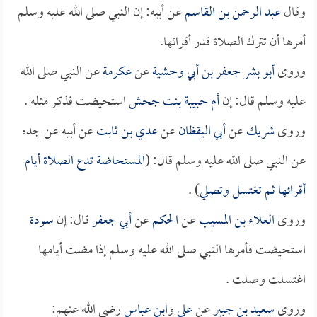
وقال
عبد الرحمن بن القاسم
عن أبيه: إن النبي صلى الله عليه وسلم
أمرها أن تترك الصلاة قدر أقرائها.
وروى
أبو بشر جعفر بن أبي وحشية
عن
عكرمة
عن النبي صلى الله
عليه وسلم قال: إن
أم حبيبة بنت جحش
استحيضت فذكر مثله .
وروى
شريك
عن
أبي اليقظان
عن
عدي بن ثابت
عن أبيه عن جده
عن النبي صلى الله عليه وسلم قال: (
المستحاضة تدع الصلاة أيام
أقرائها ثم تغتسل وتصلي
) .
وروى
العلاء بن المسيب
عن
الحكم
عن
أبي جعفر
قال: إن
سودة
استحيضت فأمرها النبي صلى الله عليه وسلم إذا مضت أيامها
اغتسلت وصلت .
وروى
سعيد بن جبير
عن
علي
و
ابن عباس
رضي الله عنهم: