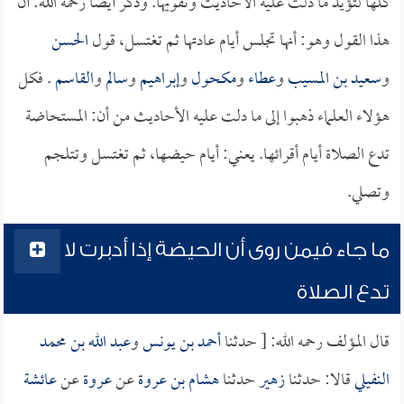
كلها لتؤيد ما دلت عليه الأحاديث وتقويها. وذكر أيضاً رحمه الله: أن
هذا القول وهو: أنها تجلس أيام عادتها ثم تغتسل، قول
الحسن
و
سعيد بن المسيب
و
عطاء
و
مكحول
و
إبراهيم
و
سالم
و
القاسم
. فكل
هؤلاء العلماء ذهبوا إلى ما دلت عليه الأحاديث من أن: المستحاضة
تدع الصلاة أيام أقرائها. يعني: أيام حيضها، ثم تغتسل وتتلجم
وتصلي.
ما جاء فيمن روى أن الحيضة إذا أدبرت لا
تدع الصلاة
قال المؤلف رحمه الله: [ حدثنا
أحمد بن يونس
و
عبد الله بن محمد
النفيلي
قالا: حدثنا
زهير
حدثنا
هشام بن عروة
عن
عروة
عن
عائشة