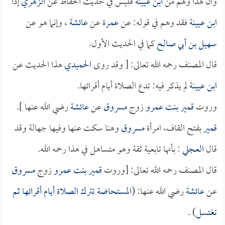
وأن هذا وهم من
ابن عيينة
فليس في حديث الحفاظ عن
الزهري
إذاً
ابن عيينة
فقد وهم في قوله: عن
عمرة
عن
عائشة
، وإنما هو عن
سهيل بن أبي صالح
كما في الحديث الأول.
قال المصنف رحمه الله تعالى: [ وقد روى
الحميدي
هذا الحديث عن
ابن عيينة
لم يذكر فيه: تدع الصلاة أيام أقرائها.
وروت
قمير بنت عمرو
زوج
مسروق
عن
عائشة
رضي الله عنها ].
قمير
بفتح القاف، امرأة
مسروق
وهنا سكت عنها وفيها جهالة وقد
قال
العجلي
: بأنها تابعية ثقة وهو متساهل في هذا رحمه الله.
قال المصنف رحمه الله تعالى: [وروت
قمير بنت عمرو
زوج
مسروق
عن
عائشة
رضي الله عنها: (
المستحاضة تترك الصلاة أيام أقرائها ثم
تغتسل
) .