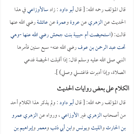
قال المؤلف رحمه الله: [ قال
أبو داود
: زاد
سالأوزاعي
في هذا
الحديث عن
الزهري
عن
عروة
و
عمرة
عن
عائشة
رضي الله عنها
قالت: (
استحيضت
أم حبيبة بنت جحش
رضي الله عنها -وهي
تحت
عبد الرحمن بن عوف
رضي الله عنه- سبع سنين فأمرها
النبي صلى الله عليه وسلم قال: إذا أقبلت الحيضة فدعي
الصلاة، وإذا أدبرت فاغتسلي وصلي) ].
الكلام على بعض روايات الحديث
قال المؤلف رحمه الله: [ قال
أبو داود
: ولم يذكر هذا الكلام أحد
من أصحاب
الزهري
غير
الأوزاعي
، ورواه عن
الزهري
عمرو
بن الحارث
و
الليث
و
يونس
و
ابن أبي ذئب
و
معمر
و
إبراهيم بن