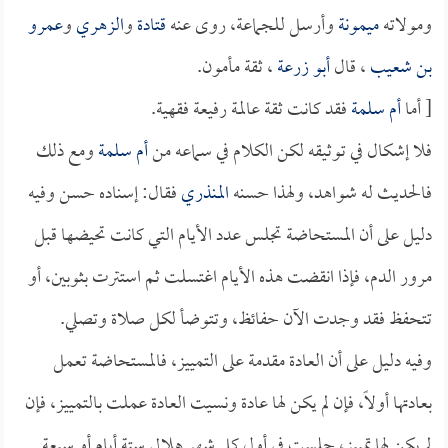
ومولاته
ميمونة
وأرسل للجماعة، روى عنه
قتادة
و
الزهري
و
عمرو
بن شعيب
، قال
أبو زرعة
، ثقة مأمون.
[ أما
أم سلمة
فقد كانت ثقة عالمة رفيعة فقهية.
فلا إشكال في توثيقه لكن الكلام في سماعه من
أم سلمة
ومع ذلك
فالحديث له شواهد، ولهذا حسنه
المنذري
فقال: إسناده حسن وفيه
دليل على أن المستحاضة تجلس عدد الأيام التي كانت تحيضها قبل
مرور الدم، فإذا انقضت هذه الأيام اغتسلت ثم استترت بثوبين، أو
تتحفظ فقد وجدت الآن حفائظ، وتتوضأ لكل صلاة وتصلي.
وفيه دليل على أن العادة مقدمة على التمييز، فالمستحاضة تعمل
بعادتها أولاً، فإن لم يكن لها عادة ونسيت العادة عملت بالتمييز، فإن
لم يكن لها تمييز، جلست في أول كل شهر هلالي ستة أيام أو سبعة