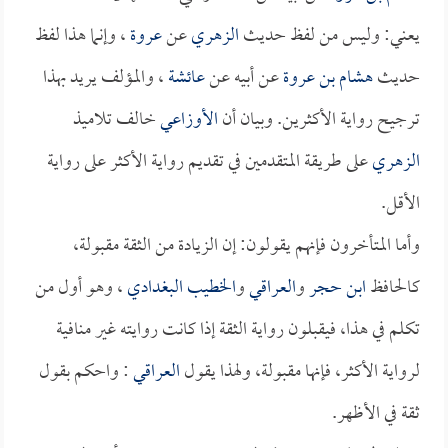
يعني: وليس من لفظ حديث
الزهري
عن
عروة
، وإنما هذا لفظ
حديث
هشام بن عروة
عن أبيه عن
عائشة
، والمؤلف يريد بهذا
ترجيح رواية الأكثرين. وبيان أن
الأوزاعي
خالف تلاميذ
الزهري
على طريقة المتقدمين في تقديم رواية الأكثر على رواية
الأقل.
وأما المتأخرون فإنهم يقولون: إن الزيادة من الثقة مقبولة،
كالحافظ
ابن حجر
و
العراقي
و
الخطيب البغدادي
، وهو أول من
تكلم في هذا، فيقبلون رواية الثقة إذا كانت روايته غير منافية
لرواية الأكثر، فإنها مقبولة، ولهذا يقول
العراقي
: واحكم بقول
ثقة في الأظهر.