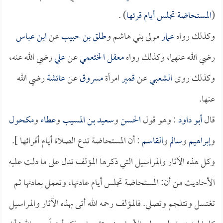
(
المستحاضة تجلس أيام قرئها
) .
وكذلك رواه
عمار
مولى بني هاشم و
طلق بن حبيب
عن
ابن عباس
رضي الله عنهما، وكذلك رواه
معقل الخثعمي
عن
علي
رضي الله عنه،
وكذلك روى
الشعبي
عن
قمير
امرأة
مسروق
عن
عائشة
رضي الله
عنها.
قال
أبو داود
: وهو قول
الحسن
و
سعيد بن المسيب
و
عطاء
و
مكحول
و
إبراهيم
و
سالم
و
القاسم
: أن المستحاضة تدع الصلاة أيام أقرائها ].
وكل هذه الآثار والمراسيل التي ذكرها المؤلف تدل على ما دلت عليه
الأحاديث من أن: المستحاضة تجلس أيام عادتها، وتعمل بعادتها ثم
تغتسل وتتلجم وتصلي. فالمؤلف رحمه الله أتى بهذه الآثار والمراسيل