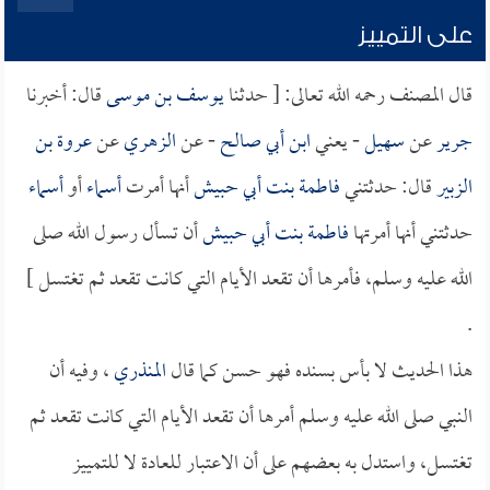
على التمييز
قال المصنف رحمه الله تعالى: [ حدثنا
يوسف بن موسى
قال: أخبرنا
جرير
عن
سهيل
- يعني
ابن أبي صالح
- عن
الزهري
عن
عروة بن
الزبير
قال: حدثتني
فاطمة بنت أبي حبيش
أنها أمرت
أسماء
أو
أسماء
حدثتني أنها أمرتها
فاطمة بنت أبي حبيش
أن تسأل رسول الله صلى
الله عليه وسلم، فأمرها أن تقعد الأيام التي كانت تقعد ثم تغتسل ]
.
هذا الحديث لا بأس بسنده فهو حسن كما قال
المنذري
، وفيه أن
النبي صلى الله عليه وسلم أمرها أن تقعد الأيام التي كانت تقعد ثم
تغتسل، واستدل به بعضهم على أن الاعتبار للعادة لا للتمييز