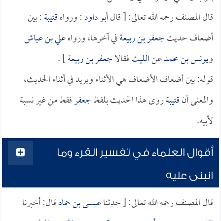
قال المصنف رحمه الله تعالى: [ قال
أبو داود
: ورواه
قتيبة
: بين
أضعاف حديث
جعفر بن ربيعة
في آخرها، ورواه
علي بن عياش
و
يونس بن محمد
عن
الليث
فقالا
جعفر بن ربيعة
] .
قوله: بين أضعاف الأضعاف هي الأثناء ويريد في أثناء الحديث،
والمعنى أن
قتيبة
روى هذا الحديث بلفظ
جعفر
فقط من غير نسبة
لأبيه.
أقوال العلماء في تفسير القرء وما
انبنى عليه
قال المصنف رحمه الله تعالى: [ حدثنا
عيسى بن حماد
قال: أخبرنا