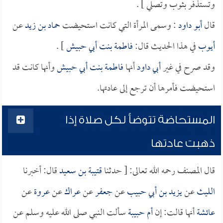
وتستذفر بثوب وتصلي ] .
قال
أبو داود
: وسمى المرأة التي كانت استحيضت
حماد بن زيد
عن
أيوب
في هذا الحديث قال:
فاطمة بنت أبي حبيش
] .
وقد صرح في غير
أبي داود
أنها
فاطمة بنت أبي حبيش
وأنها كانت قد
استحيضت فأمرها أن ترجع إلى عادتها.
المستحاضة تتوضأ لكل صلاة إذا
ذهبت عادتها
قال المصنف رحمه الله تعالى: [ حدثنا
قتيبة بن سعيد
قال: أخبرنا
الليث
عن
يزيد بن أبي حبيب
عن
جعفر
عن
عراك
عن
عروة
عن
عائشة
أنها قالت: إن
أم حبيبة
سألت النبي صلى الله عليه وسلم عن