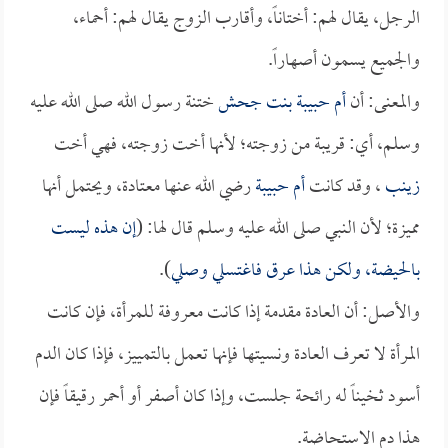
الرجل، يقال لهم: أختاناً، وأقارب الزوج يقال لهم: أحماء،
والجميع يسمون أصهاراً.
والمعنى: أن
أم حبيبة بنت جحش
ختنة رسول الله صلى الله عليه
وسلم، أي: قريبة من زوجته؛ لأنها أخت زوجته، فهي أخت
زينب
، وقد كانت
أم حبيبة
رضي الله عنها معتادة، ويحتمل أنها
مميزة؛ لأن النبي صلى الله عليه وسلم قال لها: (
إن هذه ليست
بالحيضة، ولكن هذا عرق فاغتسلي وصلي
).
والأصل: أن العادة مقدمة إذا كانت معروفة للمرأة، فإن كانت
المرأة لا تعرف العادة ونسيتها فإنها تعمل بالتمييز، فإذا كان الدم
أسود ثخيناً له رائحة جلست، وإذا كان أصفر أو أحمر رقيقاً فإن
هذا دم الاستحاضة.