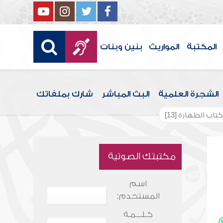
المكتبة
المواريث
بنين وبنات
الشجرة العلمية
البث المباشر
شارك بملفاتك
اب الطهارة [13]
مكتبتك الصوتية
اسم
المستخدم:
كـلـــمـة