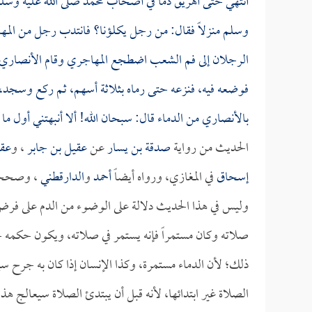
أنتهي حتى أهريق دماً في أصحاب محمد صلى الله عليه وسلم،
وسلم منزلاً فقال: من رجل يكلؤنا؟ فانتدب رجل من المه
الرجلان إلى فم الشعب اضطجع المهاجري وقام الأنصاري ي
فوضعه فيه، فنزعه حتى رماه بثلاثة أسهم، ثم ركع وسجد، ثم
بالأنصاري من الدماء قال: سبحان الله! ألا أنبهتني أول م
الحديث من رواية
صدقة بن يسار
عن
عقيل بن جابر
، و
عقي
إسحاق
في المغازي، ورواه أيضاً
أحمد
و
الدارقطني
، وصحح
وليس في هذا الحديث دلالة على الوضوء من الدم على فرض صح
صلاته وكان مستمراً فإنه يستمر في صلاته، ويكون حكمه حك
ذلك؛ لأن الدماء مستمرة، وكذا الإنسان إذا كان به جرح سي
الصلاة غير ابتدائها، لأنه قبل أن يبتدئ الصلاة سيعالج هذ