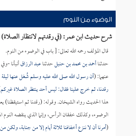
الوضوء من النوم
شرح حديث ابن عمر: (في رقدتهم لانتظار الصلاة)
قال المؤلف رحمه الله تعالى: [ باب في الوضوء من النوم.
حدثنا
أحمد بن محمد بن حنبل
حدثنا
عبد الرزاق
أنبأنا -وفي
عنهما: (
أن رسول الله صلى الله عليه وسلم شُغل عنها ليلة ف
رقدنا، ثم خرج علينا فقال: ليس أحد ينتظر الصلاة غيركم
.
هذا الحديث رواه الشيخان. وقوله: (رقدنا ثم استيقظنا) يعن
الوضوء، وكذلك خفقان الرأس، وإنما الذي ينقضه النوم 
(
أمرنا أن لا ننزع أخفافنا ثلاثة أيام إلا من جنابة، ولكن م