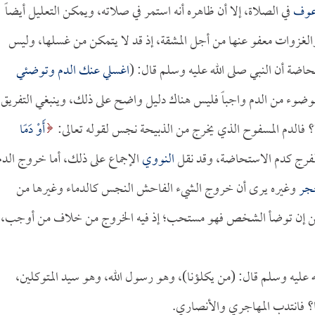
 عوف
في الصلاة، إلا أن ظاهره أنه استمر في صلاته، ويمكن التعليل أيضاً
والغزوات معفو عنها من أجل المشقة، إذ قد لا يتمكن من غسلها، وليس
اضة أن النبي صلى الله عليه وسلم قال: (
اغسلي عنك الدم وتوضئي
لوضوء من الدم واجباً فليس هناك دليل واضح على ذلك، وينبغي التفريق
؟ فالدم المسفوح الذي يخرج من الذبيحة نجس لقوله تعالى:
أَوْ دَمًا
النووي
الإجماع على ذلك، أما خروج الدم
جر
وغيره يرى أن خروج الشيء الفاحش النجس كالدماء وغيرها من
ن إن توضأ الشخص فهو مستحب؛ إذ فيه الخروج من خلاف من أوجب،
ه عليه وسلم قال: (من يكلؤنا)، وهو رسول الله، وهو سيد المتوكلين،
ا؟ فانتدب المهاجري والأنصاري.