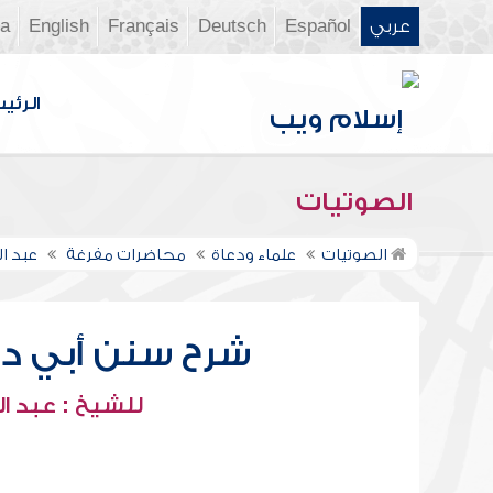
عربي
Español
Deutsch
Français
English
ia
الرئي
الصوتيات
الصوتيات
علماء ودعاة
محاضرات مفرغة
عبد ال
شرح سنن أبي داود
للشيخ : عبد ال