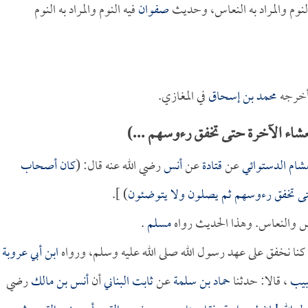
النوم والمراد به النعاس، وحديث
صفوان
فيه النوم والمراد به النوم
 أخرجه
محمد بن إسحاق
في المغازي.
اء الآخرة حتى تخفق رءوسهم ...)
شام الدستوائي
عن
قتادة
عن
أنس
رضي الله عنه قال: (
كان أصحاب
حتى تخفق رءوسهم ثم يصلون ولا يتوضئون
) ].
رأس والنعاس. وهذا الحديث رواه
مسلم
.
كنا نخفق على عهد رسول الله صلى الله عليه وسلم، ورواه
ابن أبي عروبة
بيب
، قالا: حدثنا
حماد بن سلمة
عن
ثابت البناني
أن
أنس بن مالك
رضي