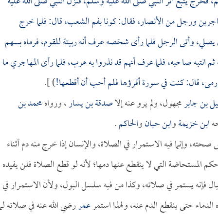
 فخرج يتبع أثر النبي صلى الله عليه وسلم، فنزل النبي صلى الله عليه
اجرين ورجل من الأنصار، فقال: كونا بفم الشعب، قال: فلما خرج
صلي، وأتى الرجل فلما رأى شخصه عرف أنه ربيئة للقوم، فرماه بسهم
 انتبه صاحبه، فلما عرف أنهم قد نذروا به هرب، فلما رأى المهاجري ما
ا رمى، قال: كنت في سورة أقرؤها فلم أحب أن أقطعها!
) ].
ل بن جابر
مجهول، ولم يرو عنه إلا
صدقة بن يسار
، ورواه
محمد بن
ه
ابن خزيمة
و
ابن حبان
و
الحاكم
.
ته، وإنما فيه الاستمرار في الصلاة، والإنسان إذا خرج منه دم أثناء
م المستحاضة التي لا ينقطع عنها دمها؛ لأنه لو قطع الصلاة فلن يفيده
ال فإنه يستمر في صلاته، وكذا من فيه سلسل البول، ولأن الاستمرار في
ه الدماء حتى ينقطع الدم عنه، ولهذا استمر
عمر
رضي الله عنه في صلاته لما