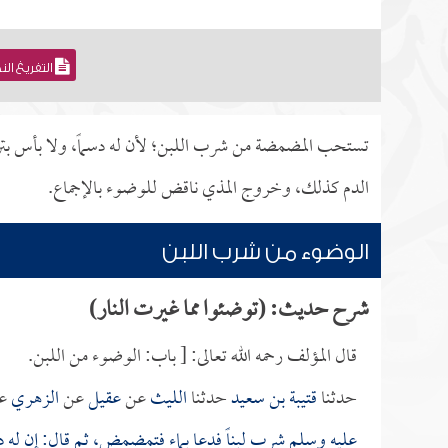
التفريغ ال
تستحب المضمضة من شرب اللبن؛ لأن له دسماً، ولا بأس بت
الدم كذلك، وخروج المذي ناقض للوضوء بالإجماع.
الوضوء من شرب اللبن
شرح حديث: (توضئوا مما غيرت النار)
قال المؤلف رحمه الله تعالى: [ باب: الوضوء من اللبن.
حدثنا
قتيبة بن سعيد
حدثنا
الليث
عن
عقيل
عن
الزهري
ع
عليه وسلم شرب لبناً فدعا بماء فتمضمض، ثم قال: إن له دس