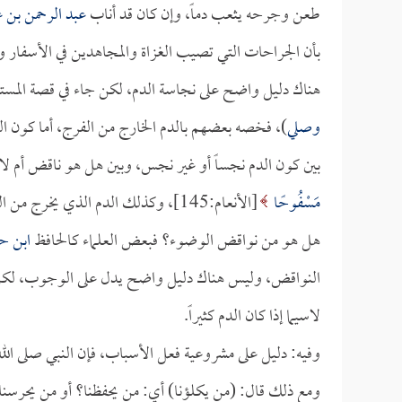
طعن وجرحه يثعب دماً، وإن كان قد أناب
عبد الرحمن بن
بأن الجراحات التي تصيب الغزاة والمجاهدين في الأسفار 
هناك دليل واضح على نجاسة الدم، لكن جاء في قصة المستح
وصلي
)، فخصه بعضهم بالدم الخارج من الفرج، أما كون ا
بين كون الدم نجساً أو غير نجس، وبين هل هو ناقض أم لا
مَسْفُوحًا
[الأنعام:145]، وكذلك الدم الذي يخرج من الفرج كدم الاستحاضة، وقد نقل
هل هو من نواقض الوضوء؟ فبعض العلماء كالحافظ
ابن ح
النواقض، وليس هناك دليل واضح يدل على الوجوب، لك
لاسيما إذا كان الدم كثيراً.
وفيه: دليل على مشروعية فعل الأسباب، فإن النبي صلى الل
ومع ذلك قال: (من يكلؤنا) أي: من يحفظنا؟ أو من يحرسن