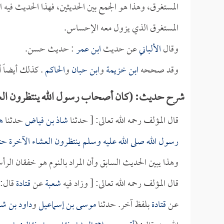
المستغرق، وهذا هو الجمع بين الحديثين، فهذا الحديث فيه 
المستغرق الذي يزول معه الإحساس.
وقال
الألباني
عن حديث
ابن عمر
: حديث حسن.
وقد صححه
ابن خزيمة
و
ابن حبان
و
الحاكم
. كذلك أيضاً
شرح حديث: (كان أصحاب رسول الله ينتظرون العش
قال المؤلف رحمه الله تعالى: [ حدثنا
شاذ بن فياض
حدثنا
ه
رسول الله صلى الله عليه وسلم ينتظرون العشاء الآخرة 
وهذا يبين الحديث السابق وأن المراد بالنوم هو خفقان ال
قال المؤلف رحمه الله تعالى: [ وزاد فيه
شعبة
عن
قتادة
قال: 
عن
قتادة
بلفظ آخر. حدثنا
موسى بن إسماعيل
و
داود بن ش