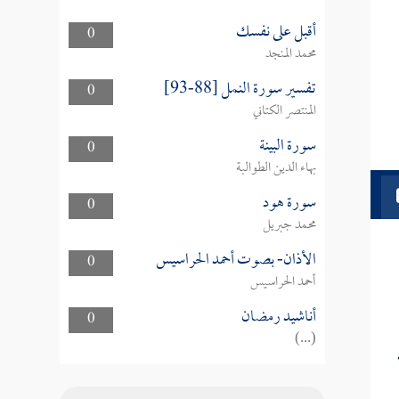
أقبل على نفسك
0
محمد المنجد
تفسير سورة النمل [88-93]
0
المنتصر الكتاني
سورة البينة
0
بهاء الدين الطوالبة
سورة هود
0
محمد جبريل
الأذان- بصوت أحمد الحراسيس
0
أحمد الحراسيس
أناشيد رمضان
0
(...)