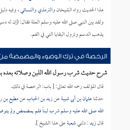
هذا الحديث رواه الشيخان و
الترمذي
و
النسائي
، وفيه دلي
ولقد بين النبي صلى الله عليه وسلم العلة فقال: (إن له د
يذهب الدسم وتزول البقايا التي في الفم.
الرخصة في ترك الوضوء والمضمضة من 
شرح حديث شرب رسول الله اللبن وصلاته بعده ب
قال المؤلف رحمه الله تعالى: [ باب: الرخصة في ذلك.
حدثنا
عثمان بن أبي شيبة
عن
زيد بن الحباب
عن
مطيع بن ر
الله صلى الله عليه وسلم شرب لبناً فلم يمضمض ولم يتوض
قال
زيد
: دلني
شعبة
على هذا الشيخ ].