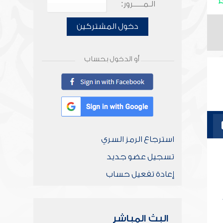
الـمـــــرور:
دخول المشتركين
أو الدخول بحساب
استرجاع الرمز السري
تسجيل عضو جديد
إعادة تفعيل حساب
البث المباشر