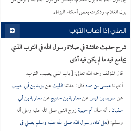
بين بول الجارية وبول الغلام، فيغسل من بول الجارية، ويرش من
بول الغلام، وذكرت بعض أحكام البزاق.
المني إذا أصاب الثوب
شرح حديث عائشة في صلاة رسول الله في الثوب الذي
يجامع فيه ما لم يكن فيه أذى
قال المؤلف رحمه الله تعالى: [ باب المني يصيب الثوب.
أخبرنا
عيسى بن حماد
قال: حدثنا
الليث
عن
يزيد بن أبي حبيب
عن
سويد بن قيس
عن
معاوية بن حديج
عن
معاوية بن أبي
سفيان
: أنه سأل
أم حبيبة
زوج النبي صلى الله عليه وعلى آله
وسلم: (
هل كان رسول الله صلى الله عليه وسلم يصلي في