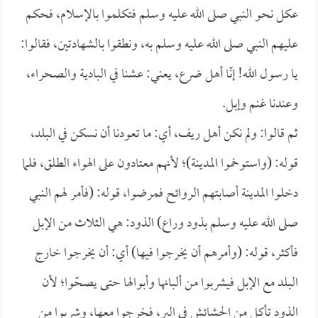
عكل نحو النبي صلى الله عليه وسلم فتكلموا بالإسلام، فحكم
عليهم النبي صلى الله عليه وسلم به، ونطقوا بالشهادتين، فقالوا:
يا رسول الله! إنّا أهل ضرع، يعني: عشنا في البادية والصحراء،
وعندنا غنم وإبل.
ثم قالوا: ولم نكن أهل ريف، أي: ما تعودنا أن نسكن في البلد،
قوله: (واستوخموا المدينة)؛ لأنهم معتادون على الهواء الطلق، فلما
دخلوا المدينة أصابتهم الروائح فمرضوا، قوله: (فأمر لهم النبي
صلى الله عليه وسلم بذود وراع) الذود: هي الثلاث من الإبل
فأكثر، قوله: (وأمرهم أن يخرجوا فيها) أي: أن يخرجوا خارج
البلد مع الإبل فيشربوا من ألبانها وأبوالها حتى يصحّوا؛ لأن
الذود تأكل من الحشائش في البر، فخرجوا معها، وشربوا من