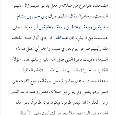
الضحك، فلما فرغ من صلاته وجعل يدعو عليهم زال عنهم
الضحك، وخافوا! وقال: اللهم عليك بـ
أبي جهل بن هشام
،
و
شيبة بن ربيعة
, و
عتبة بن ربيعة
، و
عقبة بن أبي معيط
، حتى
عد سبعة من قريش، قال
عبد الله
: فوالذي أنزل عليه الكتاب
لقد رأيتهم صرعى يوم بدر في قليب واحد، أي: قتل هؤلاء
السبعة، فتقبلت دعوة النبي صلى الله عليه وسلم، فقتل هؤلاء
الكفرة وسحبوا في القليب، نسأل الله السلامة والعافية.
وهذا الحديث استدل به المؤلف من جهة أنه وضع الفرث على
النبي وهو يصلي ولم يخرج من صلاته، فصلى وعليه فرث البعير.
ومن المعلوم: أن البعير طاهر، فيكون فرثه طاهراً، لكن هذه
الجزور من الذي نحرها؟ نحرها المشركون، فهي إذاً ميتة