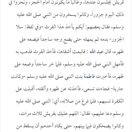
قريش يجلسون عندها، وغالباً ما يكونون أمام الحجر، ونحروا في
ذلك اليوم جزوراً، وكانوا يسخرون من النبي صلى الله عليه
وسلم، فقال بعضهم: أيكم يأخذ هذا الفرث -وفي لفظ: سلا
الجزور- بدمه ثم يمهله حتى يضع وجه ساجداً فيضعه على
ظهره، قال
عبد الله
: فانبعث أشقاها، فأخذ الفرث فذهب به
فأمهل النبي صلى الله عليه وسلم، فلما خر ساجداً وضعه على
ظهره، فأخبرت
فاطمة
بنت النبي صلى الله عليه وسلم -وكانت
جارية- فجاءت تسعى، فأخذته عن ظهره وألقته، أقبلت على
الكفرة تسبهم، فلما فرغ من صلاته، أي: النبي صلى الله عليه
وسلم دعا عليهم، فقال: اللهم عليك بقريش ثلاث مرات،
وكانوا يضحكون فيما بينهم، حتى يكاد أحدهم أن يسقط من