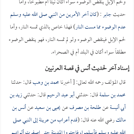
ولحم الإبل ينقض الوضوء سواء أكان نيئاً أم مطبوخاً، وأما
حديث
جابر
: (
كان آخر الأمرين من النبي صلى الله عليه وسلم
عدم الوضوء مما مست النار
) فهذا خاص بالذي تمسه النار، وأما
لحم الإبل فينقض الوضوء ولو لم تمسه النار، فهو ينقض الوضوء
مطلقاً سواء أكان في البلد أم في الصحراء.
إسناد آخر لحديث أنس في قصة العرنيين
قال المؤلف رحمه الله تعالى: [ أخبرنا
محمد بن وهب
قال: حدثنا
محمد بن سلمة
قال: حدثني
أبو عبد الرحيم
قال: حدثني
زيد بن
أبي أنيسة
عن
طلحة بن مصرف
عن
يحيى بن سعيد
عن
أنس بن
مالك
رضي الله عنه قال: (
قدم أعراب من عرينة إلى النبي صلى
الله عليه وسلم فأسلموا، فاجتووا المدينة حتى اصفرت ألوانهم