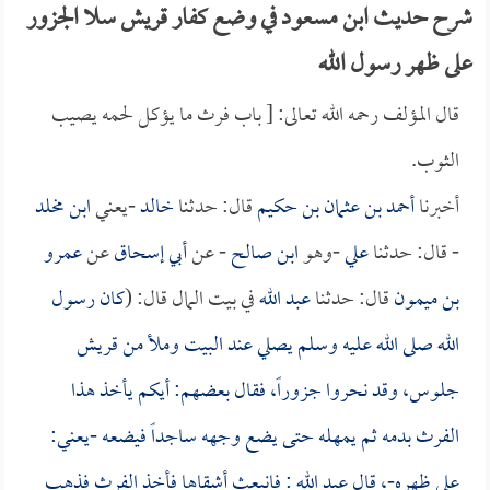
شرح حديث ابن مسعود في وضع كفار قريش سلا الجزور
على ظهر رسول الله
قال المؤلف رحمه الله تعالى: [ باب فرث ما يؤكل لحمه يصيب
الثوب.
أخبرنا
أحمد بن عثمان بن حكيم
قال: حدثنا
خالد
-يعني
ابن مخلد
- قال: حدثنا
علي
-وهو
ابن صالح
- عن
أبي إسحاق
عن
عمرو
بن ميمون
قال: حدثنا
عبد الله
في بيت المال قال: (
كان رسول
الله صلى الله عليه وسلم يصلي عند البيت وملأ من قريش
جلوس، وقد نحروا جزوراً، فقال بعضهم: أيكم يأخذ هذا
الفرث بدمه ثم يمهله حتى يضع وجهه ساجداً فيضعه -يعني:
على ظهره-، قال
عبد الله
: فانبعث أشقاها فأخذ الفرث فذهب