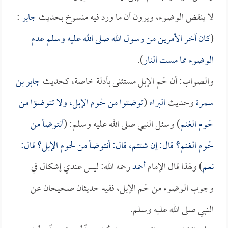
لا ينقض الوضوء، ويرون أن ما ورد فيه منسوخ بحديث
جابر
:
(
كان آخر الأمرين من رسول الله صلى الله عليه وسلم عدم
الوضوء مما مست النار
).
والصواب: أن لحم الإبل مستثنى بأدلة خاصة، كحديث
جابر بن
سمرة
وحديث
البراء
(
توضئوا من لحوم الإبل، ولا تتوضؤا من
لحوم الغنم
) وسئل النبي صلى الله عليه وسلم: (
أنتوضأ من
لحوم الغنم؟ قال: إن شئتم، قال: أنتوضأ من لحوم الإبل؟ قال:
نعم
) ولهذا قال الإمام
أحمد
رحمه الله: ليس عندي إشكال في
وجوب الوضوء من لحم الإبل، ففيه حديثان صحيحان عن
النبي صلى الله عليه وسلم.