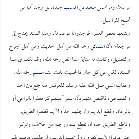
مرسلاً، ومراسيل
سعيد بن المسيب
جيدة، بل وجد أنها من
أصح المراسيل.
وتتبعها بعض العلماء فوجدوها موصولة، وهذا السند يحتاج إلى
مراجعة؛ لأن
النسائي
رحمه الله من أهل الحديث ومن أهل الجرح
والتعديل، وكانت له عناية بهذا الفن رحمه الله، وقد تكلم في هذا
السند، لكن على كل حال فالحديث ثابت عند
مسلم
رحمه الله.
وعقاب النبي صلى الله عليه وسلم للعرنيين فيه جمع بين الحد
والقصاص، فاقتص منهم بأن سمر أعينهم كما فعلوا بالراعي أو
بالرعاة، وقطع أيديهم وأرجلهم حداً؛ لأنهم قطعوا الطريق،
وقاطع الطريق حده أن تقطع يده ورجله من خلاف، وتركوا
حتى ماتوا؛ لأنهم كفروا، ولم تحسم أيديهم وأرجلهم، فجمع لهم