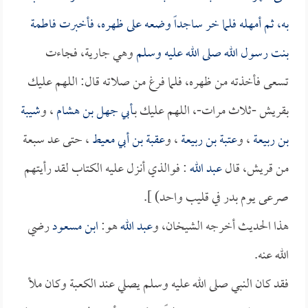
به، ثم أمهله فلما خر ساجداً وضعه على ظهره، فأخبرت
فاطمة
بنت رسول الله صلى الله عليه وسلم
وهي جارية، فجاءت
تسعى فأخذته من ظهره، فلما فرغ من صلاته قال: اللهم عليك
بقريش -ثلاث مرات-، اللهم عليك بـ
أبي جهل بن هشام
، و
شيبة
بن ربيعة
، و
عتبة بن ربيعة
، و
عقبة بن أبي معيط
، حتى عد سبعة
من قريش، قال
عبد الله
: فوالذي أنزل عليه الكتاب لقد رأيتهم
صرعى يوم بدر في قليب واحد) ].
هذا الحديث أخرجه الشيخان، و
عبد الله
هو:
ابن مسعود
رضي
الله عنه.
فقد كان النبي صلى الله عليه وسلم يصلي عند الكعبة وكان ملأ