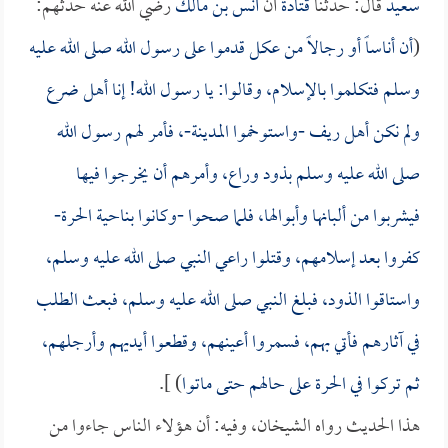
سعيد
قال: حدثنا
قتادة
أن
أنس بن مالك
رضي الله عنه حدثهم:
(
أن أناساً أو رجالاً من عكل قدموا على رسول الله صلى الله عليه
وسلم فتكلموا بالإسلام، وقالوا: يا رسول الله! إنا أهل ضرع
ولم نكن أهل ريف -واستوخموا المدينة-، فأمر لهم رسول الله
صلى الله عليه وسلم بذود وراع، وأمرهم أن يخرجوا فيها
فيشربوا من ألبانها وأبوالها، فلما صحوا -وكانوا بناحية الحرة-
كفروا بعد إسلامهم، وقتلوا راعي النبي صلى الله عليه وسلم،
واستاقوا الذود، فبلغ النبي صلى الله عليه وسلم، فبعث الطلب
في آثارهم فأتي بهم، فسمروا أعينهم، وقطعوا أيديهم وأرجلهم،
ثم تركوا في الحرة على حالهم حتى ماتوا
) ].
هذا الحديث رواه الشيخان، وفيه: أن هؤلاء الناس جاءوا من