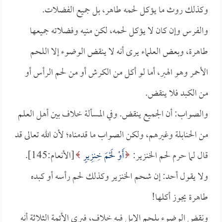
وكذلك روث ما يؤكل لحمه طاهر، بل جميع الفضلات.
والفرس وإن كان لا يؤكل لحمه، لكن منيه وفضلاته جميعها
طاهرة، وبعض العلماء يرى أنه لا ينقض الوضوء إلا اللحم
الأحمر وهو الهبر، أما لو أكل من الكرش أو من لحم الرأس أو
من الكبد فلا ينقض.
والصواب: أن الجميع ينقض. وفي المسألة خلاف بين أهل العلم
من الحنابلة وغيرهم، ولكن الصواب ما قدمناه؛ لأن الله تعالى قد
قال لما حرم لحم الخنزير:
أَوْ لَحْمَ خِنزِيرٍ
[الأنعام:145].
ولا يقول أحد: إن شحم الخنزير وكذلك لحم رأسه أو كبده
طاهرة يجوز أكلها!
ونقض الوضوء بلحم الإبل فيه خلاف، فيرى الأئمة الثلاثة أنه