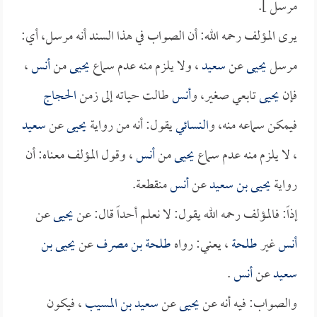
مرسل ].
يرى المؤلف رحمه الله: أن الصواب في هذا السند أنه مرسل، أي:
مرسل
يحيى
عن
سعيد
، ولا يلزم منه عدم سماع
يحيى
من
أنس
،
فإن
يحيى
تابعي صغير، و
أنس
طالت حياته إلى زمن
الحجاج
فيمكن سماعه منه، و
النسائي
يقول: أنه من رواية
يحيى
عن
سعيد
، لا يلزم منه عدم سماع
يحيى
من
أنس
، وقول المؤلف معناه: أن
رواية
يحيى بن سعيد
عن
أنس
منقطعة.
إذاً: فالمؤلف رحمه الله يقول: لا نعلم أحداً قال: عن
يحيى
عن
أنس
غير
طلحة
، يعني: رواه
طلحة بن مصرف
عن
يحيى بن
سعيد
عن
أنس
.
والصواب: فيه أنه عن
يحيى
عن
سعيد بن المسيب
، فيكون