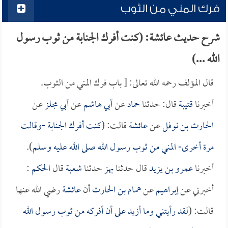
فرك المني من الثوب
شرح حديث عائشة: (كنت أفرك الجنابة من ثوب رسول
الله ...)
قال المؤلف رحمه الله تعالى: [ باب فرك المني من الثوب.
أخبرنا
قتيبة
قال: حدثنا
حماد
عن
أبي هاشم
عن
أبي مجلز
عن
الحارث بن نوفل
عن
عائشة
قالت: (
كنت أفرك الجنابة -وقالت
مرة أخرى- المني من ثوب رسول الله صلى الله عليه وسلم
).
أخبرنا
عمرو بن يزيد
قال حدثنا
بهز
حدثنا
شعبة
قال
الحكم
:
أخبرني عن
إبراهيم
عن
همام بن الحارث
أن
عائشة
رضي الله عنها
قالت: (
لقد رأيتني وما أزيد على أن أفركه من ثوب رسول الله