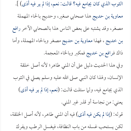
الثوب الذي كان يجامع فيه؟ قالت: نعم، إذا لم ير فيه أذى
) ].
معاوية بن حديج
هذا صحابي صغير، وحديج بالحاء المهملة
مصغر، وقد يشتبه على بعض الناس هذا بالصحابي الآخر
رافع
بن خديج
، فهذا
معاوية بن حديج
مصغر وبالحاء المهملة، وأما
ذاك فـ
رافع بن خديج
فمكبر وبالخاء المعجمة.
وفي هذا الحديث دليل على أن المني طاهر؛ لأنه أصل خلقة
الإنسان، ولهذا كان النبي صلى الله عليه وسلم يصلي في الثوب
الذي يجامع فيه، ولما سئلت قالت: (
نعم، إذا لم ير فيه أذى
)
يعني: من نجاسة أو قذر غير المني.
قوله: (
إذا لم يكن فيه أذى
) فيه أن المني طاهر، لأنه أصل الخلقة،
لكن يستحب غسله من باب النظافة، فيغسل الرطب ويفرك