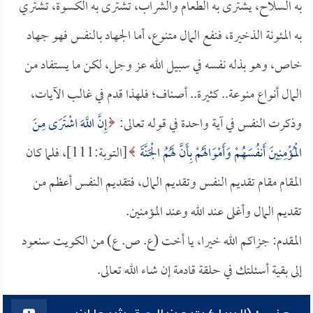
به السلاح، يشترى به الطعام والشراب، تشترى به الكسوة، تشتري
به المئونة الذخيرة، فنفع المال متنوع، أما الجهاد بالنفس فهو جهاد
خاص، وهو بذله نفسه في سبيل الله عز وجل، لكن ما يستفاد من
المال أنواع منوعة.. كثيرة.. أصناف؛ فلهذا قدم في غالب الآيات،
وذكرت النفس في آية واحدة في قوله تعالى:
إِنَّ اللَّهَ اشْتَرَى مِنَ
الْمُؤْمِنِينَ أَنفُسَهُمْ وَأَمْوَالَهُمْ بِأَنَّ لَهُمُ الْجَنَّةَ
[التوبة:111]، فلما كان
المقام مقام تقديم النفس وتقديم المال، فتقديم النفس أعظم من
تقديم المال وأغلى عند الله وعند المؤمنين.
المقدم: جزاكم الله خيرا، يا أخت (ع. ص. ع) من الكويت سنعود
إلى بقية أسئلتك في حلقة قادمة إن شاء الله تعالى.