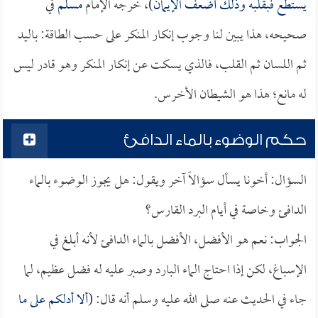
يستطع فبقلبه وذلك أضعف الإيمان
)، خرجه الإمام
مسلم
في
صحيحه، هذا يبين لنا وجوب إنكار المنكر على حسب الطاقة: باليد
ثم اللسان ثم القلب، فالذي يسكت عن إنكار المنكر وهو قادر ليس
له مانع؛ هذا هو الشيطان الأخرس.
حكم الوضوء بالماء الدافئ
السؤال: أخونا يسأل سؤالاً آخر ويقول: هل يجوز الوضوء بالماء
الدافئ وخاصة في أيام البرد القارس؟
الجواب: نعم هو الأفضل، الأفضل بالماء الدافئ لأنه أبلغ في
الإسباغ، لكن إذا احتاج الماء البارد وصبر عليه له فضل عظيم، لما
جاء في الحديث عنه صلى الله عليه وسلم أنه قال: (
ألا أدلكم على ما