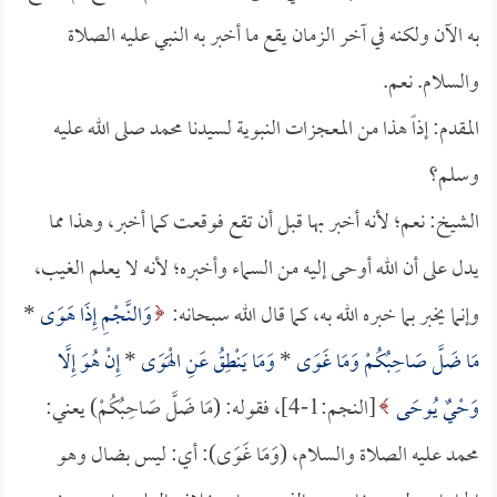
به الآن ولكنه في آخر الزمان يقع ما أخبر به النبي عليه الصلاة
والسلام. نعم.
المقدم: إذاً هذا من المعجزات النبوية لسيدنا محمد صلى الله عليه
وسلم؟
الشيخ: نعم؛ لأنه أخبر بها قبل أن تقع فوقعت كما أخبر، وهذا مما
يدل على أن الله أوحى إليه من السماء وأخبره؛ لأنه لا يعلم الغيب،
وإنما يخبر بما خبره الله به، كما قال الله سبحانه:
وَالنَّجْمِ إِذَا هَوَى
*
مَا ضَلَّ صَاحِبُكُمْ وَمَا غَوَى
*
وَمَا يَنْطِقُ عَنِ الْهَوَى
*
إِنْ هُوَ إِلَّا
وَحْيٌ يُوحَى
[النجم:1-4]، فقوله: (مَا ضَلَّ صَاحِبُكُمْ) يعني:
محمد عليه الصلاة والسلام، (وَمَا غَوَى): أي: ليس بضال وهو