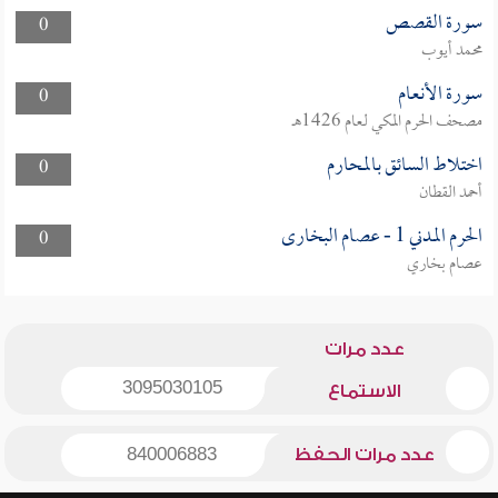
سورة القصص
0
محمد أيوب
سورة الأنعام
0
مصحف الحرم المكي لعام 1426هـ
اختلاط السائق بالمحارم
0
أحمد القطان
الحرم المدني 1 - عصام البخارى
0
عصام بخاري
عدد مرات
3095030105
الاستماع
عدد مرات الحفظ
840006883