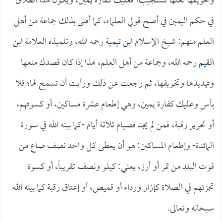
وتخويفها لعلها تستجيب؛ فعليك كفارة يمين، ويكون هذا الطلاق
في حكم اليمين في أصح قولي العلماء، كما أفتى بذلك جماعة من أهل
العلم منهم: شيخ الإسلام
ابن تيمية
رحمه الله، وتلميذه العلامة
ابن
القيم
رحمه الله، وجماعة من أهل العلم، هذا إذا كان قصدك منعها
وتهديدها وتخويفها، ثم رجعت عن ذلك ورأيت أن تسمح لها؛ فلا
بأس وعليك كفارة يمين، وهي إطعام عشرة مساكين، أو كسوتهم،
أو تحرير رقبة، فمن لم يجد فصيام ثلاثة أيام -كما بينه الله في سورة
المائدة- وإطعام المساكين: هو أن يعطى كل واحد نصف صاع من
قوت البلد من تمر أو أرز، يعني: كيلو ونصف تقريباً، أو كسوة
تجزئهم في الصلاة كإزار ورداء أو قميص، أو إعتاق رقبة كما بينه الله
سبحانه وتعالى.