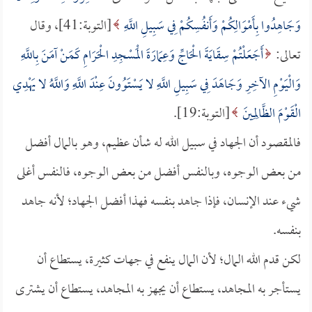
وَجَاهِدُوا بِأَمْوَالِكُمْ وَأَنفُسِكُمْ فِي سَبِيلِ اللَّهِ
[التوبة:41]، وقال
تعالى:
أَجَعَلْتُمْ سِقَايَةَ الْحَاجِّ وَعِمَارَةَ الْمَسْجِدِ الْحَرَامِ كَمَنْ آمَنَ بِاللَّهِ
وَالْيَوْمِ الآخِرِ وَجَاهَدَ فِي سَبِيلِ اللَّهِ لا يَسْتَوُونَ عِنْدَ اللَّهِ وَاللَّهُ لا يَهْدِي
الْقَوْمَ الظَّالِمِينَ
[التوبة:19].
فالمقصود أن الجهاد في سبيل الله له شأن عظيم، وهو بالمال أفضل
من بعض الوجوه، وبالنفس أفضل من بعض الوجوه، فالنفس أغلى
شيء عند الإنسان، فإذا جاهد بنفسه فهذا أفضل الجهاد؛ لأنه جاهد
بنفسه.
لكن قدم الله المال؛ لأن المال ينفع في جهات كثيرة، يستطاع أن
يستأجر به المجاهد، يستطاع أن يجهز به المجاهد، يستطاع أن يشترى