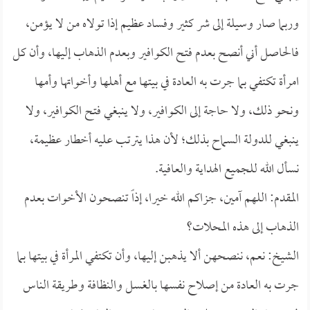
وربما صار وسيلة إلى شر كثير وفساد عظيم إذا تولاه من لا يؤمن،
فالحاصل أني أنصح بعدم فتح الكوافير وبعدم الذهاب إليها، وأن كل
امرأة تكتفي بما جرت به العادة في بيتها مع أهلها وأخواتها وأمها
ونحو ذلك، ولا حاجة إلى الكوافير، ولا ينبغي فتح الكوافير، ولا
ينبغي للدولة السماح بذلك؛ لأن هذا يترتب عليه أخطار عظيمة،
نسأل الله للجميع الهداية والعافية.
المقدم: اللهم آمين، جزاكم الله خيرا، إذاً تنصحون الأخوات بعدم
الذهاب إلى هذه المحلات؟
الشيخ: نعم، ننصحهن ألا يذهبن إليها، وأن تكتفي المرأة في بيتها بما
جرت به العادة من إصلاح نفسها بالغسل والنظافة وطريقة الناس