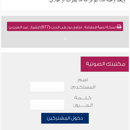
وبعد وطئه لها، ثم فراقه لها بموت أو طلاق.
نسخة نصية للطباعة , فتاوى نور على الدرب (877) للشيخ : عبد العزيز بن
باز
مكتبتك الصوتية
اسم
المستخدم:
كـلـــمـة
الـمـــــرور:
دخول المشتركين