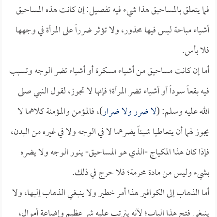
فما يتعلق بالمساحيق هذا شيء فيه تفصيل: إن كانت هذه المساحيق
أشياء مباحة ليس فيها محذور، ولا تؤثر ضرراً على المرأة في وجهها
فلا بأس.
أما إن كانت مساحيق من أشياء مسكرة أو أشياء تضر الوجه وتسبب
فيه بقعاً سوداً أو أشياء تضر المرأة؛ فإنها لا تجوز، لقول النبي صلى
الله عليه وسلم: (
لا ضرر ولا ضرار
)، فالمؤمن والمؤمنة كلاهما لا
يجوز لهما أن يتعاطيا شيئاً يضرهما لا في الوجه ولا في غيره من البدن،
فإذا كان هذا المكياج -الذي هو المساحيق- ينور الوجه ولا يضره
بشيء وليس من مادة محرمة؛ فلا حرج في ذلك.
أما الذهاب إلى الكوافير هذا أمر خطير ولا ينبغي الذهاب إليها، ولا
ينبغي فتح هذا الباب؛ لأنه يترتب عليه شر عظيم وإضاعة أموال،