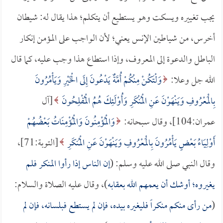
يجب تغييره ويسكت وهو يستطيع أن يتكلم؛ هذا يقال له: شيطان
أخرس، من شياطين الإنس يعني؛ لأن الواجب على المؤمن إنكار
الباطل والدعوة إلى المعروف، وإذا استطاع هذا وجب عليه، كما قال
الله جل وعلا:
وَلْتَكُنْ مِنْكُمْ أُمَّةٌ يَدْعُونَ إِلَى الْخَيْرِ وَيَأْمُرُونَ
بِالْمَعْرُوفِ وَيَنْهَوْنَ عَنِ الْمُنْكَرِ وَأُوْلَئِكَ هُمُ الْمُفْلِحُونَ
[آل
عمران:104]، وقال سبحانه:
وَالْمُؤْمِنُونَ وَالْمُؤْمِنَاتُ بَعْضُهُمْ
أَوْلِيَاءُ بَعْضٍ يَأْمُرُونَ بِالْمَعْرُوفِ وَيَنْهَوْنَ عَنِ الْمُنكَرِ
[التوبة:71]،
وقال النبي صلى الله عليه وسلم: (
إن الناس إذا رأوا المنكر فلم
يغيروه؛ أوشك أن يعمهم الله بعقابه
)، وقال عليه الصلاة والسلام:
(
من رأى منكم منكراً فليغيره بيده، فإن لم يستطع فبلسانه، فإن لم