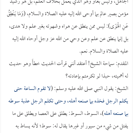
الجاهل، وليس بغاو وهو الذي يعمل بخلاف العلم، بل هو رشيد
مؤمن بصير عالم بما أوحى الله إليه عليه الصلاة والسلام، (وَمَا يَنْطِقُ
عَنِ الْهَوَى): ليس ممن ينطق عن هواه وشهوته بغير علم ولا هدى،
بل إنما ينطق عن علم وعن وحي من الله عز وجل أوحاه الله إليه
عليه الصلاة والسلام. نعم.
المقدم: سماحة الشيخ! أعتقد أنني قرأت الحديث خطأً وهو حديث
له أهميته، حبذا لو تكرمتم بإعادته؟
الشيخ: يقول النبي صلى الله عليه وسلم: (
لا تقوم الساعة حتى
يكلم الرجل فخذه بما صنعه أهله، وحتى تكلم الرجل عذبة سوطه
بما صنعه أهله
)، السوط، السوط: يطلق على العصا ويطلق على ما
يفتل من شيء من سيور أو غيرها يقال له: سوط؛ لأنه يساط به