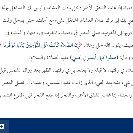
وقتها، إذا غاب الشفق الأحمر دخل وقت العشاء، وليس لك التساهل بهذا
 يفضي بك إلى ترك صلاة العشاء، اشتغلي بشيء مع أهلك، حتى يدخل وقت
خريها إلى المغرب، صلي العصر في وقتها، والمغرب في وقتها، والعشاء في
عليك، يقول الله جل وعلا:
إِنَّ الصَّلاةَ كَانَتْ عَلَى الْمُؤْمِنِينَ كِتَابًا مَوْقُوتًا
صلوا كما رأيتموني أصلي
) عليه الصلاة والسلام.
اة في وقتها، لا قبله ولا بعده، بل في وقتها، الظهر بعد زوال الشمس قبل
 شيء مثله بعد الفيء الذي زالت عليه الشمس، وعليك أن تصلي العصر
العشاء إذا غاب الشفق الأحمر، والفجر إذا طلع الفجر قبل طلوع الشم