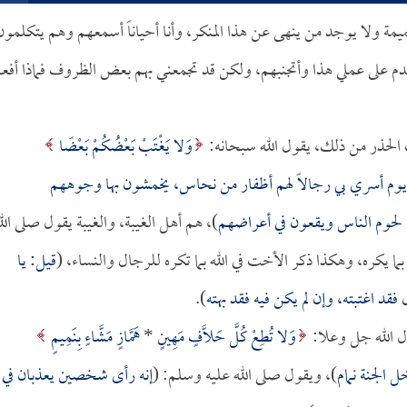
مة ولا يوجد من ينهى عن هذا المنكر، وأنا أحياناً أسمعهم وهم يتكلمون
ندم على عملي هذا وأتجنبهم، ولكن قد تجمعني بهم بعض الظروف فماذا أفع
ب الحذر من ذلك، يقول الله سبحانه:
وَلا يَغْتَبْ بَعْضُكُمْ بَعْضًا
وم أسري بي رجالاً لهم أظفار من نحاس، يخمشون بها وجوههم
لحوم الناس ويقعون في أعراضهم
)، هم أهل الغيبة، والغيبة يقول صلى الل
ما يكره، وهكذا ذكر الأخت في الله بما تكره للرجال والنساء، (
قيل: يا
قد اغتبته، وإن لم يكن فيه فقد بهته
).
ول الله جل وعلا:
وَلا تُطِعْ كُلَّ حَلَّافٍ مَهِينٍ
*
هَمَّازٍ مَشَّاءٍ بِنَمِيمٍ
ل الجنة نمام
)، ويقول صلى الله عليه وسلم: (
إنه رأى شخصين يعذبان في