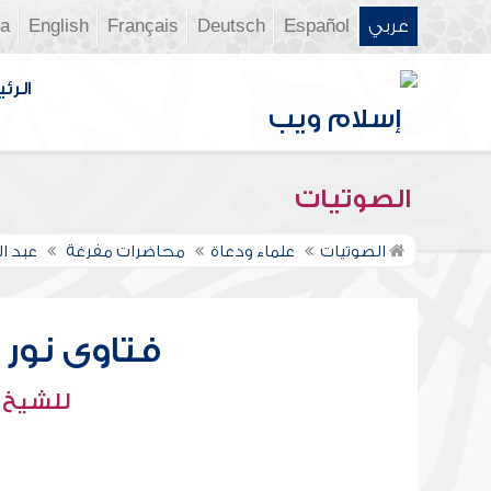
عربي
Español
Deutsch
Français
English
ia
الرئي
الصوتيات
الصوتيات
علماء ودعاة
محاضرات مفرغة
عبد ال
فتاوى نور عل
للشيخ : 