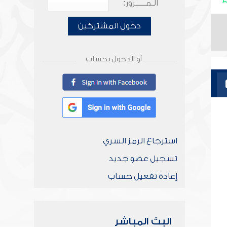
الـمـــــرور:
دخول المشتركين
أو الدخول بحساب
استرجاع الرمز السري
تسجيل عضو جديد
إعادة تفعيل حساب
البث المباشر