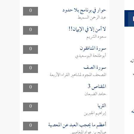
حوار في برنامج بلا حدود
0
عبد الرحمن السميط
لا أمن إلا في الإيمان!!
0
سعود الشريم
سورة المنافقون
0
أبوطلحة البوسعيدي
ه
سورة الصف
0
المصحف المجود لمشاهير القراء الأربعة
المقناص 3
0
حامد الضبعان
الثريا
0
ه
إبراهيم الجبرين
أعظم ما يحجب العبد عن المعصية
0
صالح بن عواد المغامسي