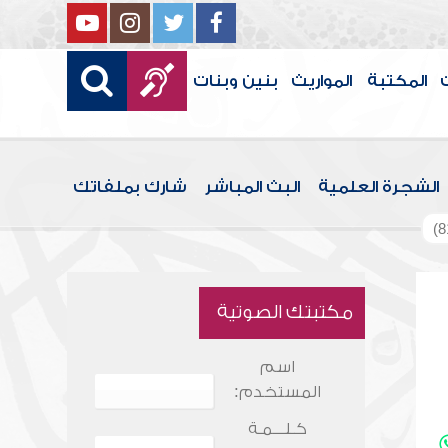
المكتبة
المواريث
بنين وبنات
الشجرة العلمية
البث المباشر
شارك بملفاتك
مكتبتك الصوتية
اسم
المستخدم:
كـلـــمـة