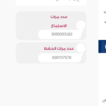
ه
عدد مرات
ه
الاستماع
3095003182
عدد مرات الحفظ
839707578
ير