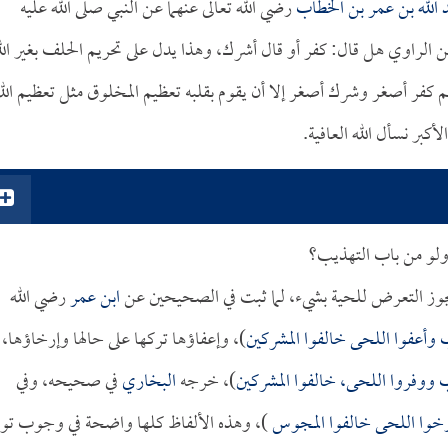
 الله بن عمر بن الخطاب
رضي الله تعالى عنهما عن النبي صلى الله عليه
الراوي هل قال: كفر أو قال أشرك، وهذا يدل على تحريم الحلف بغير الل
علم كفر أصغر وشرك أصغر إلا أن يقوم بقلبه تعظيم المخلوق مثل تعظيم الل
أكبر نسأل الله العافية.
ولو من باب التهذيب؟
يجوز التعرض للحية بشيء، لما ثبت في الصحيحين عن
ابن عمر
رضي الله
وأعفوا اللحى خالفوا المشركين
)، وإعفاؤها تركها على حالها وإرخاؤها،
ووفروا اللحى، خالفوا المشركين
)، خرجه
البخاري
في صحيحه، وفي
خوا اللحى خالفوا المجوس
)، وهذه الألفاظ كلها واضحة في وجوب توف