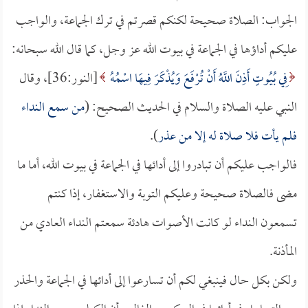
الجواب: الصلاة صحيحة لكنكم قصرتم في ترك الجماعة، والواجب
عليكم أداؤها في الجماعة في بيوت الله عز وجل، كما قال الله سبحانه:
فِي بُيُوتٍ أَذِنَ اللَّهُ أَنْ تُرْفَعَ وَيُذْكَرَ فِيهَا اسْمُهُ
[النور:36]، وقال
النبي عليه الصلاة والسلام في الحديث الصحيح: (
من سمع النداء
فلم يأت فلا صلاة له إلا من عذر
).
فالواجب عليكم أن تبادروا إلى أدائها في الجماعة في بيوت الله، أما ما
مضى فالصلاة صحيحة وعليكم التوبة والاستغفار، إذا كنتم
تسمعون النداء لو كانت الأصوات هادئة سمعتم النداء العادي من
المأذنة.
ولكن بكل حال فينبغي لكم أن تسارعوا إلى أدائها في الجماعة والحذر