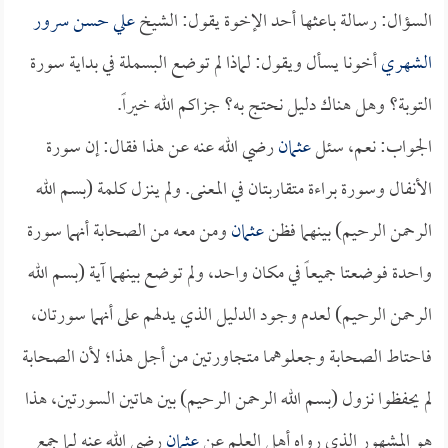
السؤال: رسالة باعثها أحد الإخوة يقول: الشيخ
علي حسن سرور
الشهري
أخونا يسأل ويقول: لماذا لم توضع البسملة في بداية سورة
التوبة؟ وهل هناك دليل نحتج به؟ جزاكم الله خيراً.
الجواب: نعم، سئل
عثمان
رضي الله عنه عن هذا فقال: إن سورة
الأنفال وسورة براءة متقاربتان في المعنى. ولم ينزل كلمة (بسم الله
الرحمن الرحيم) بينهما فظن
عثمان
ومن معه من الصحابة أنهما سورة
واحدة فوضعتا جميعاً في مكان واحد، ولم توضع بينهما آية (بسم الله
الرحمن الرحيم) لعدم وجود الدليل الذي يدلهم على أنهما سورتان،
فاحتاط الصحابة وجعلوهما متجاورتين من أجل هذا؛ لأن الصحابة
لم يحفظوا نزول (بسم الله الرحمن الرحيم) بين هاتين السورتين، هذا
هو المشهور الذي رواه أهل العلم عن
عثمان
رضي الله عنه لما جمع