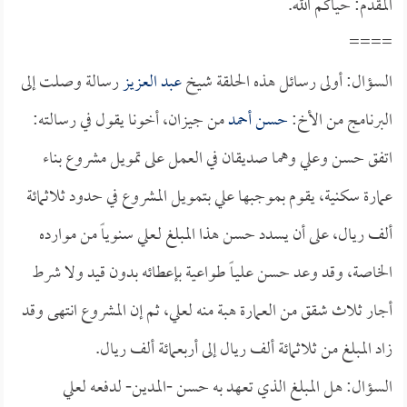
المقدم: حياكم الله.
====
السؤال: أولى رسائل هذه الحلقة شيخ
عبد العزيز
رسالة وصلت إلى
البرنامج من الأخ:
حسن أحمد
من جيزان، أخونا يقول في رسالته:
اتفق حسن وعلي وهما صديقان في العمل على تمويل مشروع بناء
عمارة سكنية، يقوم بموجبها علي بتمويل المشروع في حدود ثلاثمائة
ألف ريال، على أن يسدد حسن هذا المبلغ لـعلي سنوياً من موارده
الخاصة، وقد وعد حسن عليـاً طواعية بإعطائه بدون قيد ولا شرط
أجار ثلاث شقق من العمارة هبة منه لعلي، ثم إن المشروع انتهى وقد
زاد المبلغ من ثلاثمائة ألف ريال إلى أربعمائة ألف ريال.
السؤال: هل المبلغ الذي تعهد به حسن -المدين- لدفعه لعلي