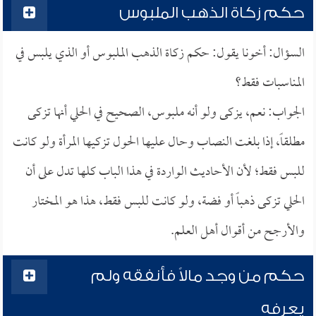
حكم زكاة الذهب الملبوس
السؤال: أخونا يقول: حكم زكاة الذهب الملبوس أو الذي يلبس في
المناسبات فقط؟
الجواب: نعم، يزكى ولو أنه ملبوس، الصحيح في الحلي أنها تزكى
مطلقاً، إذا بلغت النصاب وحال عليها الحول تزكيها المرأة ولو كانت
للبس فقط؛ لأن الأحاديث الواردة في هذا الباب كلها تدل على أن
الحلي تزكى ذهباً أو فضة، ولو كانت للبس فقط، هذا هو المختار
والأرجح من أقوال أهل العلم.
حكم من وجد مالاً فأنفقه ولم
يعرفه