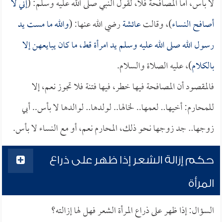
لا بأس، أما المصافحة فلا، لقول النبي صلى الله عليه وسلم: (
إني لا
أصافح النساء
)، وقالت
عائشة
رضي الله عنها: (
والله ما مست يد
رسول الله صلى الله عليه وسلم يد امرأة قط، ما كان يبايعهن إلا
بالكلام
)، عليه الصلاة والسلام.
فالمقصود أن المصافحة فيها خطر، فيها فتنة فلا تجوز نعم، إلا
للمحارم: أخيها.. لعمها.. لخالها.. لولدها.. لوالدها لا بأس.. أبي
زوجها.. جد زوجها نحو ذلك، المحارم نعم، أو مع النساء لا بأس.
حكم إزالة الشعر إذا ظهر على ذراع
المرأة
السؤال: إذا ظهر على ذراع المرأة الشعر فهل لها إزالته؟