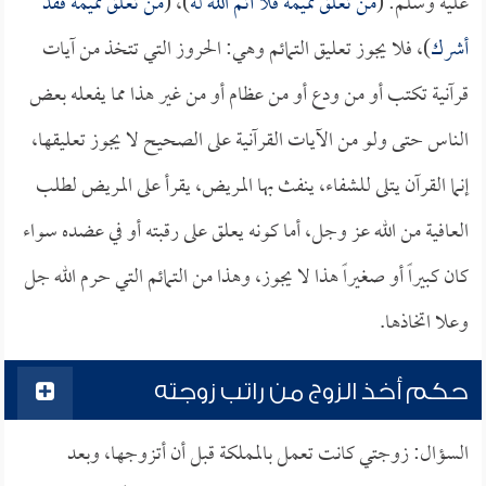
عليه وسلم: (
من تعلق تميمة فلا أتم الله له
)، (
من تعلق تميمة فقد
أشرك
)، فلا يجوز تعليق التمائم وهي: الحروز التي تتخذ من آيات
قرآنية تكتب أو من ودع أو من عظام أو من غير هذا مما يفعله بعض
الناس حتى ولو من الآيات القرآنية على الصحيح لا يجوز تعليقها،
إنما القرآن يتلى للشفاء، ينفث بها المريض، يقرأ على المريض لطلب
العافية من الله عز وجل، أما كونه يعلق على رقبته أو في عضده سواء
كان كبيراً أو صغيراً هذا لا يجوز، وهذا من التمائم التي حرم الله جل
وعلا اتخاذها.
حكم أخذ الزوج من راتب زوجته
السؤال: زوجتي كانت تعمل بالمملكة قبل أن أتزوجها، وبعد