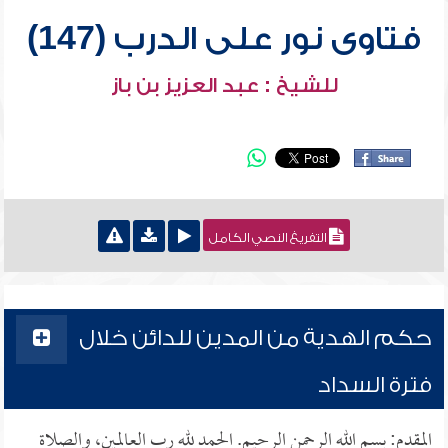
فتاوى نور على الدرب (147)
للشيخ : عبد العزيز بن باز
التفريغ النصي الكامل
حكم الهدية من المدين للدائن خلال
فترة السداد
المقدم: بسم الله الرحمن الرحيم. الحمد لله رب العالمين، والصلاة