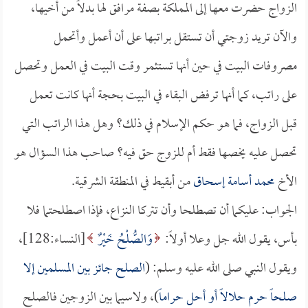
الزواج حضرت معها إلى المملكة بصفة مرافق لها بدلاً من أخيها،
والآن تريد زوجتي أن تستقل براتبها على أن أعمل وأتحمل
مصروفات البيت في حين أنها تستثمر وقت البيت في العمل وتحصل
على راتب، كما أنها ترفض البقاء في البيت بحجة أنها كانت تعمل
قبل الزواج، فما هو حكم الإسلام في ذلك؟ وهل هذا الراتب التي
تحصل عليه يخصها فقط أم للزوج حق فيه؟ صاحب هذا السؤال هو
الأخ
محمد أسامة إسحاق
من أبقيط في المنطقة الشرقية.
الجواب: عليكما أن تصطلحا وأن تتركا النزاع، فإذا اصطلحتما فلا
بأس، يقول الله جل وعلا أولاً:
وَالصُّلْحُ خَيْرٌ
[النساء:128]،
ويقول النبي صلى الله عليه وسلم: (
الصلح جائز بين المسلمين إلا
صلحاً حرم حلالاً أو أحل حراماً
)، ولاسيما بين الزوجين فالصلح