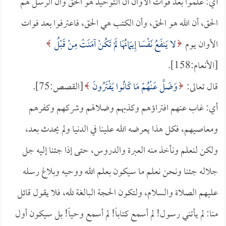
أي: علموا بعد فوات الأوان أن التوحيد هو الحق وأن الرسل هم
الحق، أن الله هو الحق، وأن الكتب هي الحق، فاعترفوا بعد فوات
الأوان يوم
لا يَنفَعُ نَفْسًا إِيمَانُهَا لَمْ تَكُنْ آمَنَتْ مِنْ قَبْلُ
[الأنعام:158].
قال تعالى:
وَضَلَّ عَنْهُمْ مَا كَانُوا يَفْتَرُونَ
[القصص:75].
أي: غاب عنهم افتراؤهم وكذبهم وضلالهم وشركهم وكفرهم
ومعاصيهم، فكل هذا يعرضه الله علينا في الدنيا ولم يحدث بعد،
ولكن لنعلم ونأخذ منه العبرة والدروس، حتى إذا جئنا إليه جل
جلاله جئنا ونحن نعلم ما سيكون بعلم الله ووحيه وبلاغ رسله
عليهم الصلاة والسلام، ولتكون الحجة البالغة لله، فلا يقول قائل
منا: لم يأتني رسول! لم أسمع كتاباً! لم أسمع وحياً! بل سيكون أول