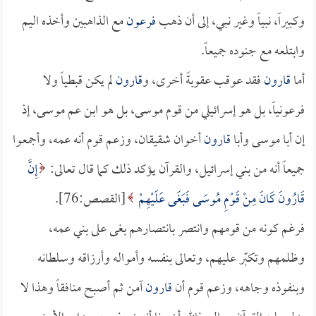
وكبيراً، نبياً وغير نبي، إلى أن ذهب
فرعون
مع الذاهبين وأخذه اليم
وابتلعه مع جنوده جميعاً.
أما
قارون
فقد عوقب عقوبةً أخرى، و
قارون
لم يكن قبطياً ولا
فرعونياً، بل هو إسرائيلي من قوم موسى، بل هو ابن عم موسى، إذ
إن أبا موسى وأبا
قارون
أخوان شقيقان، وزعم قوم أنه عمه، وأجمعوا
جميعاً أنه من بني إسرائيل، والقرآن يؤكد ذلك كما قال تعالى:
إِنَّ
قَارُونَ كَانَ مِنْ قَوْمِ مُوسَى فَبَغَى عَلَيْهِمْ
[القصص:76].
فرغم كونه من قومهم وانتصر بانتصارهم بغى على بني عمه،
وظلمهم وتكبّر عليهم، وتعالى بنفسه وأمواله وأرزاقه وسلطانه
وبنفوذه وجاهه، وزعم قوم أن
قارون
آمن ثم أصبح منافقاً وهذا لا