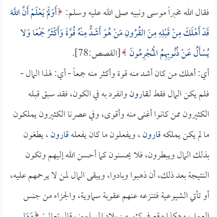
فقال الله مخبراً موسى ونبيه صلى الله عليه وسلم:
أَوَلَمْ يَعْلَمْ أَنَّ اللَّهَ
قَدْ أَهْلَكَ مِنْ قَبْلِهِ مِنَ القُرُونِ مَنْ هُوَ أَشَدُّ مِنْهُ قُوَّةً وَأَكْثَرُ جَمْعًا وَلا
يُسْأَلُ عَنْ ذُنُوبِهِمُ الْمُجْرِمُونَ
[القصص:78].
أي: أهلك من كان أشد منه قوة وأكثر منه جمعاً - أي: لهذا المال -
فلم يكن المال فقط لـ
قارون
وانفرد به في الكون، فقد سبق قبله
الكثيرون ممن كانوا أغنى منه وأقوى، وفي عصرنا الكثيرون يملكون
ما لم يكن يملكه
قارون
، ويفعلون ما كان يفعله
قارون
، يطغون
بذلك المال ويبطرون، فلا يحسنون كما أحسن الله إليهم وتكون
النتيجة بعد ذلك، أن ذهبوا وبادوا، ويبقى المال لمن لا يرحمهم عليه،
أو تأتي الشيوعية فتنزعه عنهم عقوبة سماوية، والجزاء من جنس
العمل، وهكذا وقع في كثير من بلاد المسلمين، قال تعالى:
وَمَا