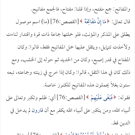
والمفاتح: جمع مفتح، وإذا قلنا: مفتاح، فالجمع مفاتيح.
قال تعالى:
مَا إِنَّ مَفَاتِحَهُ
[القصص:76] (ما) اسم موصول
يطلق على المذكر والمؤنث، فلو حملتها جماعة ذات قوة واقتدار لناءت
ولأخذت تتمايل، ويثقل عليها حمل المفاتيح فقط، قالوا: وكان
المفتاح في قدر إصبع، وكان من الحديد ثم حوله إلى الخشب، ومع
ذلك كان في هذا الثقل، قالوا: وكان إذا خرج في زينته وجماعته، تبعه
ستون بغلاً يحملون هذه المفاتيح للكنوز خاصة.
فقوله:
فَبَغَى عَلَيْهِمْ
[القصص:76] أي: ظلم وتكبر وتعالى على
أنبياء الله، ومن يتكبر على أنبياء الله يكفر مع أن
قارون
لم يدخل في
الدين قط.