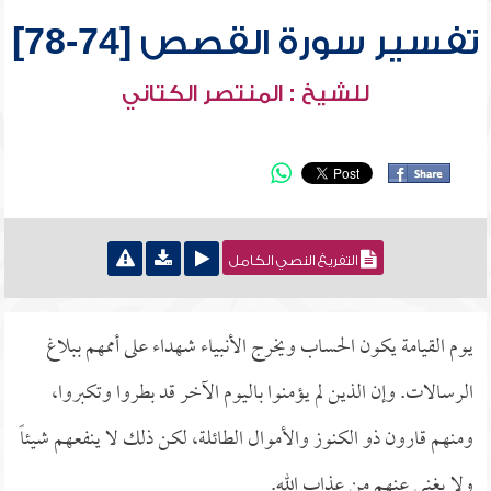
تفسير سورة القصص [74-78]
للشيخ : المنتصر الكتاني
التفريغ النصي الكامل
يوم القيامة يكون الحساب ويخرج الأنبياء شهداء على أممهم ببلاغ
الرسالات. وإن الذين لم يؤمنوا باليوم الآخر قد بطروا وتكبروا،
ومنهم قارون ذو الكنوز والأموال الطائلة، لكن ذلك لا ينفعهم شيئاً
ولا يغني عنهم من عذاب الله.