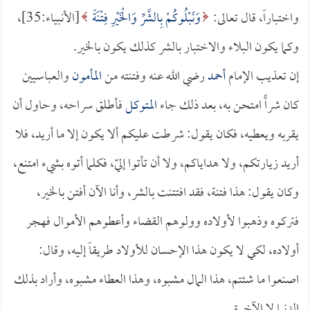
واختباراً، قال تعالى:
وَنَبْلُوكُمْ بِالشَّرِّ وَالْخَيْرِ فِتْنَةً
[الأنبياء:35]،
وكما يكون البلاء والاختبار بالشر كذلك يكون بالخير.
إن تعذيب الإمام
أحمد
رضي الله عنه وفتنته من
المأمون
والعباسيين
كان شراًّ امتحن به، بعد ذلك جاء
المتوكل
فأطلق سراحه، وحاول أن
يقربه ويعطيه، فكان يقول: شرطت عليكم ألا يكون إلا ما أريد، فلا
أريد زيارتكم، ولا هداياكم، ولا أن تأتوا إليّ، فكلما أتوه بشيء امتنع،
وكان يقول: هذا فتنة، فقد افتتنت بالشر، وأنا الآن أفتن بالخير،
فتركوه وذهبوا لأولاده وولوهم القضاء وأعطوهم الأموال فهجر
أولاده، لكي لا يكون هذا الإحسان للأولاد طريقاً إليه، وقال:
اصنعوا ما شئتم، هذا المال مشبوه، وهذا العطاء مشبوه، وأراد بذلك
الدنيا لا الآخرة.