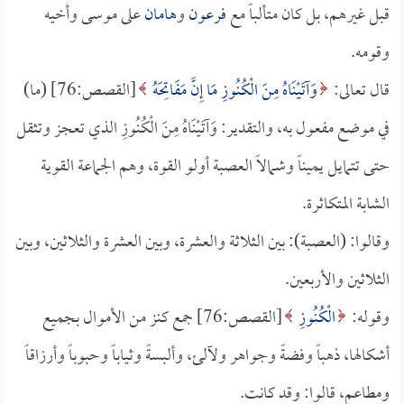
قبل غيرهم، بل كان متألباً مع
فرعون
و
هامان
على موسى وأخيه
وقومه.
قال تعالى:
وَآتَيْنَاهُ مِنَ الْكُنُوزِ مَا إِنَّ مَفَاتِحَهُ
[القصص:76] (ما)
في موضع مفعول به، والتقدير: وَآتَيْنَاهُ مِنَ الْكُنُوزِ الذي تعجز وتثقل
حتى تتمايل يميناً وشمالاً العصبة أولو القوة، وهم الجماعة القوية
الشابة المتكاثرة.
وقالوا: (العصبة): بين الثلاثة والعشرة، وبين العشرة والثلاثين، وبين
الثلاثين والأربعين.
وقوله:
الْكُنُوزِ
[القصص:76] جمع كنز من الأموال بجميع
أشكالها، ذهباً وفضةً وجواهر ولآلئ، وألبسةً وثياباً وحبوباً وأرزاقاً
ومطاعم، قالوا: وقد كانت.