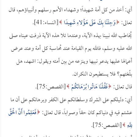
أي: أخذ من كل أمة شهيداً؛ وشهداء الأمم رسلهم وأنبياؤهم، قال
تعالى:
وَجِئْنَا بِكَ عَلَى هَؤُلاءِ شَهِيدًا
[النساء:41].
يُخاطب الله نبينا بهذه الآية، وعندما تلا هذه الآية ذرفت عيناه صلى
الله عليه وسلم، فالله يوم القيامة عند مُحاسبة كل أمة وعند عرض
أعمالها عليها يدعو نبيها وينزعه من بين أمته ويقول: اشهد، هل
بلّغتهم؟ فلا يستطيعون النكران.
قال تعالى:
فَقُلْنَا هَاتُوا بُرْهَانَكُمْ
[القصص:75].
أي: دليلكم على الشرك وسلطانكم على الكفر وبرهانكم على أن ما
عشتم فيه في دنياكم كان حقاً وصواباً، قال تعالى:
فَعَلِمُوا أَنَّ الْحَقَّ
لِلَّهِ
[القصص:75].