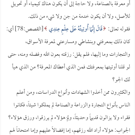
أو معرفة بالصناعة، ولا حاجة إلى أن يكون هناك كيمياء أو تحويل
للأصل، ولا أن يكون خدمة من جن ولا شيء من ذلك.
فقوله تعالى:
قَالَ إِنَّمَا أُوتِيتُهُ عَلَى عِلْمٍ عِندِي
[القصص:78] أي:
كان ذلك بمعرفتي وبنشاطي ومسارعتي لمعرفة الأسواق،
والتجارات وما إليها، فلم يقل: رزقته بعون الله وفضله ومنه، حتى
لو قلنا أوتيتها بمعرفتك فمن الذي أعطاك المعرفة؟ من الذي هيأ
لك الجو؟
والكثيرون ممن أخذوا الشهادات وأنواع الدراسات، ومن أعلم
الناس بأنواع التجارة والزراعة والصناعة لم يملكوا شيئاً، فكانوا
فقراء ولا يزالون قديماً وحديثاً، ولِمَ هؤلاء لم يرزقوا، ورزق هؤلاء؟
الجواب: هؤلاء أراد الله رزقهم، إما إفضالاً عليهم وإما امتحاناً لهم