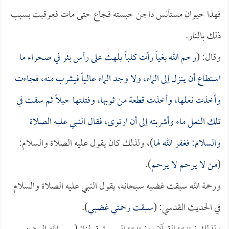
فهذا حيوان مستأنس داجن حبسته فجاع حتى مات فعوقبت بسبب
ذلك بالنار.
وقال: (
رحم الله بغياً رأت كلباً يلهث على رأس بئر في صحراء ما
استطاع أن ينزل إلى الماء، ولا وجد الماء عالياً فيشرب منه، فجاءت
وأخذت نعلها، وأخذت قطعة من ثوبها، وفتلتها حبلاً ثم سقت في
تلك النعل ماء وأشربته إلى أن ارتوى، فقال النبي عليه الصلاة
والسلام: فغفر الله لها
)، ولذلك كان يقول عليه الصلاة والسلام:
(
من لا يرحم لا يرحم
).
ورحمة الله سبقت غضبه سبحانه، يقول النبي عليه الصلاة والسلام
في الحديث القدسي: (
سبقت رحمتي غضبي
).