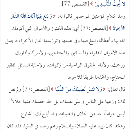
لا يُحِبُّ الْمُفْسِدِينَ
[القصص:77].
وهذا كلام المؤمنين الموحدين قالوا له:
وَابْتَغِ فِيمَا آتَاكَ اللَّهُ الدَّارَ
الآخِرَةَ
[القصص:77] أي: هذه الكنوز والأموال التي أكرمك
الله بها وأعطاك، ابتغ فيها وفي عملها وتوزيعها الدار الآخرة، فاجعل
هذه الأموال للفقراء والمساكين والمحتاجين، ولأسرك وأقاربك
ورحمك، ولأداء الحقوق الواجبة من زكوات، ولإجابة السائل الفقير
المحتاج، واتخذها طريقاً للآخرة.
قال تعالى:
وَلا تَنسَ نَصِيبَكَ مِنَ الدُّنْيَا
[القصص:77] ولم نقل
لك: وزعها على الناس وانسَ نفسك، بل خذ حصتك منها حلالاً
ليس حراماً، خذ من الحلال والطيبات ومما أباح لك الشارع.
وهكذا كان نبينا عليه الصلاة والسلام رغم زهده في الدنيا، فقد كان