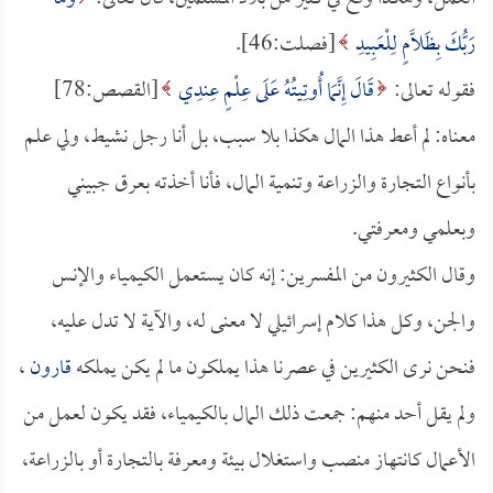
رَبُّكَ بِظَلَّامٍ لِلْعَبِيدِ
[فصلت:46].
فقوله تعالى:
قَالَ إِنَّمَا أُوتِيتُهُ عَلَى عِلْمٍ عِندِي
[القصص:78]
معناه: لم أعط هذا المال هكذا بلا سبب، بل أنا رجل نشيط، ولي علم
بأنواع التجارة والزراعة وتنمية المال، فأنا أخذته بعرق جبيني
وبعلمي ومعرفتي.
وقال الكثيرون من المفسرين: إنه كان يستعمل الكيمياء والإنس
والجن، وكل هذا كلام إسرائيلي لا معنى له، والآية لا تدل عليه،
فنحن نرى الكثيرين في عصرنا هذا يملكون ما لم يكن يملكه
قارون
،
ولم يقل أحد منهم: جمعت ذلك المال بالكيمياء، فقد يكون لعمل من
الأعمال كانتهاز منصب واستغلال بيئة ومعرفة بالتجارة أو بالزراعة،