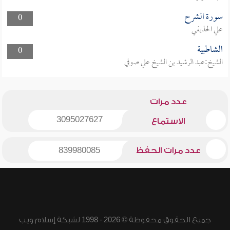
سورة الشرح
0
علي الحذيفي
الشاطبية
0
الشيخ:عبد الرشيد بن الشيخ علي صوفي
عدد مرات
3095027627
الاستماع
عدد مرات الحفظ
839980085
جميع الحقوق محفوظة © 2026 - 1998 لشبكة إسلام ويب