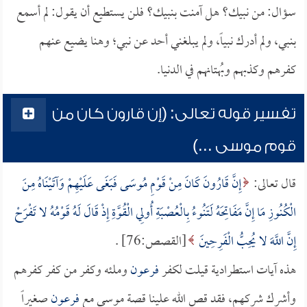
سؤال: من نبيك؟ هل آمنت بنبيك؟ فلن يستطيع أن يقول: لم أسمع
بنبي، ولم أدرك نبياً، ولم يبلغني أحد عن نبي؛ وهنا يضيع عنهم
كفرهم وكذبهم وبُهتانهم في الدنيا.
تفسير قوله تعالى: (إن قارون كان من
قوم موسى ...)
قال تعالى:
إِنَّ قَارُونَ كَانَ مِنْ قَوْمِ مُوسَى فَبَغَى عَلَيْهِمْ وَآتَيْنَاهُ مِنَ
الْكُنُوزِ مَا إِنَّ مَفَاتِحَهُ لَتَنُوءُ بِالْعُصْبَةِ أُولِي الْقُوَّةِ إِذْ قَالَ لَهُ قَوْمُهُ لا تَفْرَحْ
إِنَّ اللَّهَ لا يُحِبُّ الْفَرِحِينَ
[القصص:76] .
هذه آيات استطرادية قيلت لكفر
فرعون
وملئه وكفر من كفر كفرهم
وأشرك شركهم، فقد قص الله علينا قصة موسى مع
فرعون
صغيراً