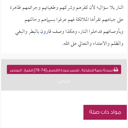
النار بلا سؤال؛ لأن كفرهم وشركهم وطغيانهم وجرائمهم ظاهرة
على جباههم تقرأها الملائكة فهم عرفوا بسيماهم وحالتهم
وبأوصافهم فدخلوا النار، وهكذا وصف
قارون
بالبطر والبغي
والظلم والاعتداء والتعالي على الله.
نسخة نصية للطباعة , تفسير سورة القصص [74-78] للشيخ : المنتصر
الكتاني
مواد ذات صلة