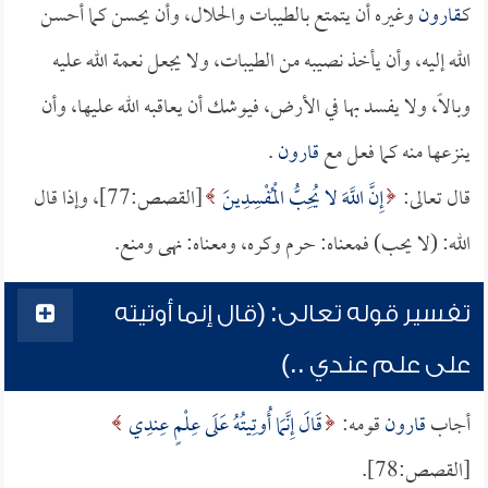
كـ
قارون
وغيره أن يتمتع بالطيبات والحلال، وأن يحسن كما أحسن
الله إليه، وأن يأخذ نصيبه من الطيبات، ولا يجعل نعمة الله عليه
وبالاً، ولا يفسد بها في الأرض، فيوشك أن يعاقبه الله عليها، وأن
ينزعها منه كما فعل مع
قارون
.
قال تعالى:
إِنَّ اللَّهَ لا يُحِبُّ الْمُفْسِدِينَ
[القصص:77]، وإذا قال
الله: (لا يحب) فمعناه: حرم وكره، ومعناه: نهى ومنع.
تفسير قوله تعالى: (قال إنما أوتيته
على علم عندي ..)
أجاب
قارون
قومه:
قَالَ إِنَّمَا أُوتِيتُهُ عَلَى عِلْمٍ عِندِي
[القصص:78].