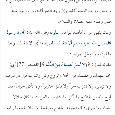
ملائكة الرحمة وجبريل رسول الله إليه، أما غير ذلك فقد كان يأكل ما
وجد، إن وجد اللحم أكله، وإن وجد التمر أكله، وإن لم يجد شيئاً
صبر وصام عليه الصلاة والسلام.
وكان ينهى عن التكلف، كما قال
سلمان
رضي الله عنه: (
أمرنا رسول
الله صلى الله عليه وسلم ألا نتكلف للضيف
) أي: لا يتكلف لإيجاد
مفقود، ولا يبخل بموجود.
فقوله تعالى:
وَلا تَنسَ نَصِيبَكَ مِنَ الدُّنْيَا
[القصص:77] أي:
خذ سهمك وحصتك من الحلال تزوج وكل واشرب من غير سرف
ولا تبذير، ولا تشرب خمراً ولا تأكل خنزيراً، ولا تأكل حراماً، فقد
أباح الله من المناكح والمآكل والمشارب والطيبات ما كان حلالاً
طيباً، وما سوى ذلك فحرمه الشارع لمصلحة الإنسان نفسه، لما فيه