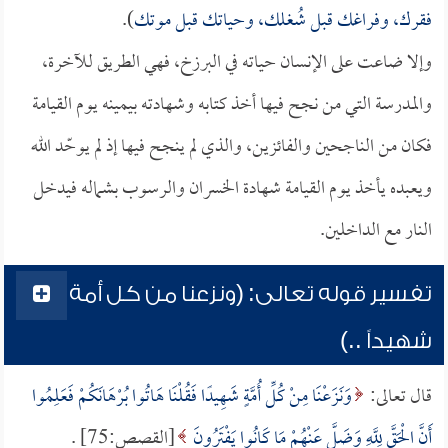
فقرك، وفراغك قبل شُغلك، وحياتك قبل موتك
).
وإلا ضاعت على الإنسان حياته في البرزخ، فهي الطريق للآخرة،
والمدرسة التي من نجح فيها أخذ كتابه وشهادته بيمينه يوم القيامة
فكان من الناجحين والفائزين، والذي لم ينجح فيها إذ لم يوحّد الله
ويعبده يأخذ يوم القيامة شهادة الخسران والرسوب بشماله فيدخل
النار مع الداخلين.
تفسير قوله تعالى: (ونزعنا من كل أمة
شهيداً ..)
قال تعالى:
وَنَزَعْنَا مِنْ كُلِّ أُمَّةٍ شَهِيدًا فَقُلْنَا هَاتُوا بُرْهَانَكُمْ فَعَلِمُوا
أَنَّ الْحَقَّ لِلَّهِ وَضَلَّ عَنْهُمْ مَا كَانُوا يَفْتَرُونَ
[القصص:75] .