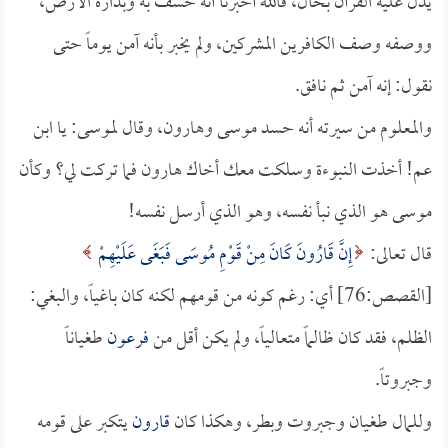
يدل عليه القرآن بحال، فالله أخبرنا أنه خسف به وبداره الأرض،
ووصفه وصف الكافرين المشركين، ولم يخبر بأنه آمن يوماً حتى
نقول: إنه آمن ثم نافق.
والمعلوم من سيرته أنه حسد موسى وهارون، وقال لموسى: يا ابن
عم! أخذت النبوءة وسلكت معك أخاك هارون فما تركت لي؟ وكأن
موسى هو الذي نبأ نفسه، وهو الذي أرسل نفسه!
قال تعالى:
إِنَّ قَارُونَ كَانَ مِنْ قَوْمِ مُوسَى فَبَغَى عَلَيْهِمْ
[القصص:76] أي: رغم كونه من قومهم لكنه كان باغياً، والبغي:
الظلم، فقد كان ظالماً متعالياً، ولم يكن أقل من
فرعون
طغياناً
وجبروتاً.
وللمال طغيان وجبروت وبطر، وهكذا كان
قارون
يتكبر على قومه