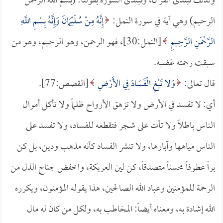
ولذلك نبتدئ القرآن، ونبتدئ السورة بقولنا: (بسم الله الرحمن
الرحيم) وهي آية في سورة النمل:
إِنَّهُ مِنْ سُلَيْمَانَ وَإِنَّهُ بِسْمِ اللَّهِ
الرَّحْمَنِ الرَّحِيمِ
[النمل:30]، فهو الرحمن، وهو الرحيم، وهو من
سبقت رحمته غضبه.
قال تعالى:
وَلا تَبْغِ الْفَسَادَ فِي الأَرْضِ
[القصص:77].
أي: لا تفسد في الأرض ولا تزهق الأرواح ظلماً ولا تأكل أموال
الناس باطلاً ولا تأت على شجر فتقطعه للفساد، ولا تفسد على
الناس مياهها وآبارها، ولا تنشر الفساد كأنه مذهب ودين، بل كن
براً عطوفاً محسناً متصدقاً، كن لين العريكة، واخفض جناح الذل من
الرحمة للمؤمنين وعباد الله الصالحين، هذا يقوله المؤمنون، ويكرره
الله إشادة به، ومعناه أيضاً: المخاطب به، ولكل من كان له مال