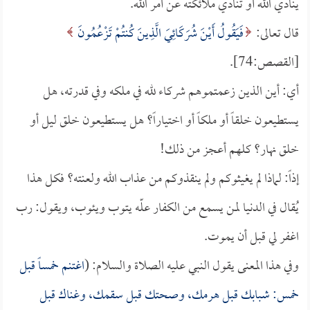
ينادي الله أو تنادي ملائكته عن أمر الله.
قال تعالى:
فَيَقُولُ أَيْنَ شُرَكَائِيَ الَّذِينَ كُنتُمْ تَزْعُمُونَ
[القصص:74].
أي: أين الذين زعمتموهم شركاء لله في ملكه وفي قدرته، هل
يستطيعون خلقاً أو ملكاً أو اختياراً؟ هل يستطيعون خلق ليل أو
خلق نهار؟ كلهم أعجز من ذلك!
إذاً: لماذا لم يغيثوكم ولم ينقذوكم من عذاب الله ولعنته؟ فكل هذا
يُقال في الدنيا لمن يسمع من الكفار علّه يتوب ويئوب، ويقول: رب
اغفر لي قبل أن يموت.
وفي هذا المعنى يقول النبي عليه الصلاة والسلام: (
اغتنم خمساً قبل
خمس: شبابك قبل هرمك، وصحتك قبل سقمك، وغناك قبل