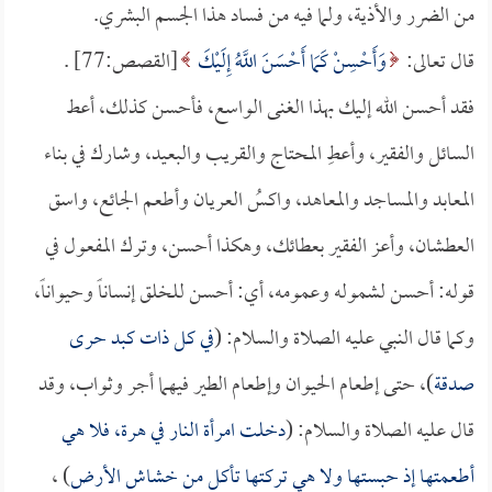
من الضرر والأذية، ولما فيه من فساد هذا الجسم البشري.
قال تعالى:
وَأَحْسِنْ كَمَا أَحْسَنَ اللَّهُ إِلَيْكَ
[القصص:77] .
فقد أحسن الله إليك بهذا الغنى الواسع، فأحسن كذلك، أعط
السائل والفقير، وأعطِ المحتاج والقريب والبعيد، وشارك في بناء
المعابد والمساجد والمعاهد، واكسُ العريان وأطعم الجائع، واسق
العطشان، وأعز الفقير بعطائك، وهكذا أحسن، وترك المفعول في
قوله: أحسن لشموله وعمومه، أي: أحسن للخلق إنساناً وحيواناً،
وكما قال النبي عليه الصلاة والسلام: (
في كل ذات كبد حرى
صدقة
)، حتى إطعام الحيوان وإطعام الطير فيهما أجر وثواب، وقد
قال عليه الصلاة والسلام: (
دخلت امرأة النار في هرة، فلا هي
أطعمتها إذ حبستها ولا هي تركتها تأكل من خشاش الأرض
) ،