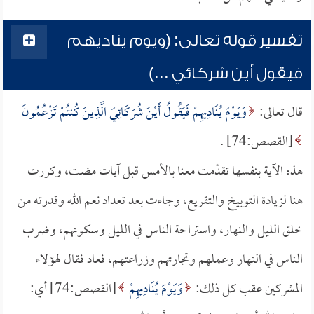
تفسير قوله تعالى: (ويوم يناديهم
فيقول أين شركائي ...)
قال تعالى:
وَيَوْمَ يُنَادِيهِمْ فَيَقُولُ أَيْنَ شُرَكَائِيَ الَّذِينَ كُنتُمْ تَزْعُمُونَ
[القصص:74] .
هذه الآية بنفسها تقدّمت معنا بالأمس قبل آيات مضت، وكررت
هنا لزيادة التوبيخ والتقريع، وجاءت بعد تعداد نعم الله وقدرته من
خلق الليل والنهار، واستراحة الناس في الليل وسكونهم، وضرب
الناس في النهار وعملهم وتجارتهم وزراعتهم، فعاد فقال لهؤلاء
المشركين عقب كل ذلك:
وَيَوْمَ يُنَادِيهِمْ
[القصص:74] أي: