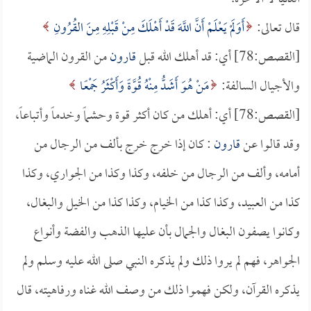
قال تعالى:
أَوَلَمْ يَعْلَمْ أَنَّ اللَّهَ قَدْ أَهْلَكَ مِنْ قَبْلِهِ مِنَ القُرُونِ
[القصص:78] أي: قد أهلك الله قبل
قارون
من القرون الماضية
والأجيال السالفة:
مَنْ هُوَ أَشَدُّ مِنْهُ قُوَّةً وَأَكْثَرُ جَمْعًا
[القصص:78] أي: أهلك من كان أكثر قوة وحشماً وخدماً وأتباعاً،
وقد قالوا عن
قارون
: كان إذا خرج خرج بألف من الرجال من
أمامه، وألف من الرجال من خلفه، وكذا وكذا من الجواري، وكذا
كذا من العبيد، وكذا كذا من الخيام، وكذا كذا من الخيل والبغال،
وكانوا يصفون البغال والجمال بأن عليها الذهب والفضة وأنواع
الجواهر، فهم لم يروا ذلك ولم يذكره النبي صلى الله عليه وسلم ولم
يذكره القرآن، ولكن فهموا ذلك من وصف الله غناه ورفاهيته، قال