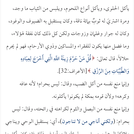
يأكل الحلوى، ويأكل أنواع اللحوم، ويلبس من الثياب ما وجد،
ومرة اشتريَ له ثوبٌ بمائة ناقة، وكان يستقبل به الضيوف والوفود،
وكان له جوار وغلمان وزوجات ولكن كل ذلك كان نفقة لهؤلاء،
وما فضل منها يكون للفقراء والمساكين وذوي الأرحام، فهو لم يحرم
حلالاً، قال تعالى:
قُلْ مَنْ حَرَّمَ زِينَةَ اللَّهِ الَّتِي أَخْرَجَ لِعِبَادِهِ
وَالطَّيِّبَاتِ مِنَ الرِّزْقِ
[الأعراف:32].
وإنما منع نفسه من أكل الضب، وقال: ليس بحرام؛ لأنه عافه
وكرهه؛ ولأن قومه بمكة لم يكونوا يأكلونه.
وإنما منع نفسه من البصل والثوم لكراهته في رائحته، وقال: ليس
بحرام: (
ولكني أناجي من لا تناجون
)، أي: يستقبل الوحي ويناجي