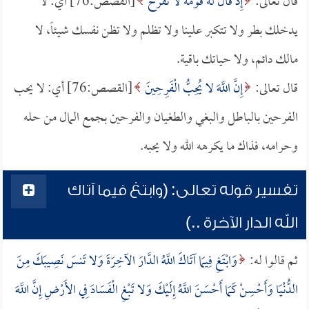
قال تعالى:
إِذْ قَالَ لَهُ قَوْمُهُ لا تَفْرَحْ
[القصص:76] أي: لا
يدخلك بطر ولا تتكبر علينا ولا تظلم ولا تظن نفسك شيئاً، لا
مالك دائم، ولا حياتك باقية.
قال تعالى:
إِنَّ اللَّهَ لا يُحِبُّ الْفَرِحِينَ
[القصص:76] أي: لا يحب
الفرحين بالباطل والبغي والطغيان والفرحين بجمع المال من حله
وحرامه، فذاك ما يكرهه الله ولا يحبه.
تفسير قوله تعالى: (وابتغ فيما آتاك
الله الدار الآخرة ..)
ثم قالوا له:
وَابْتَغِ فِيمَا آتَاكَ اللَّهُ الدَّارَ الآخِرَةَ وَلا تَنسَ نَصِيبَكَ مِنَ
الدُّنْيَا وَأَحْسِنْ كَمَا أَحْسَنَ اللَّهُ إِلَيْكَ وَلا تَبْغِ الْفَسَادَ فِي الأَرْضِ إِنَّ اللَّهَ