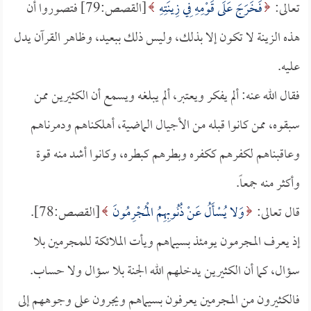
تعالى:
فَخَرَجَ عَلَى قَوْمِهِ فِي زِينَتِهِ
[القصص:79] فتصوروا أن
هذه الزينة لا تكون إلا بذلك، وليس ذلك ببعيد، وظاهر القرآن يدل
عليه.
فقال الله عنه: ألم يفكر ويعتبر، ألم يبلغه ويسمع أن الكثيرين ممن
سبقوه، ممن كانوا قبله من الأجيال الماضية، أهلكناهم ودمرناهم
وعاقبناهم لكفرهم ككفره وبطرهم كبطره، وكانوا أشد منه قوة
وأكثر منه جمعاً.
قال تعالى:
وَلا يُسْأَلُ عَنْ ذُنُوبِهِمُ الْمُجْرِمُونَ
[القصص:78].
إذ يعرف المجرمون يومئذ بسيماهم ويأت الملائكة للمجرمين بلا
سؤال، كما أن الكثيرين يدخلهم الله الجنة بلا سؤال ولا حساب.
فالكثيرون من المجرمين يعرفون بسيماهم ويجرون على وجوههم إلى