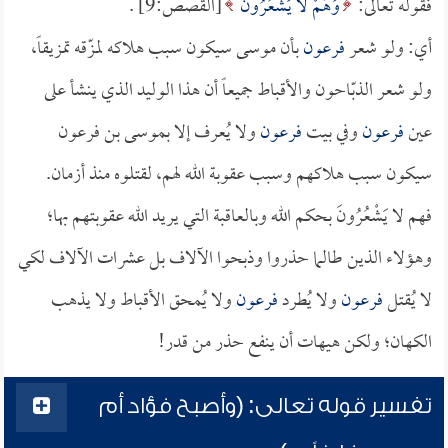
فقوله تعالى:
وَهُمْ لا يَشْعُرُونَ
[القصص:9] .
أي: ولو شعر
فرعون
بأن موسى سيكون سبب هلاكه لمزّقه تمزيقاً،
ولو شعر الذبّاحون والأقباط جميعاً أن هذا الوليد الذي ينشأ على
عين
فرعون
وفي بيت
فرعون
ولا يُعرف إلا بموسى بن فرعون
سيكون سبب هلاكهم وسبب عقوبة الله لهم، لقتلوه منذ أزمان.
فهم لا يَشْعُرُونَ بحكم الله وبالعاقبة التي يريد الله عقوبتهم بها؛
وهؤلاء الذين طالما حذروا وذبحوا الآلاف بل عشرات الآلاف لكي
لا يُقتل
فرعون
ولا يُطرد
فرعون
ولا يُمحق الأقباط ولا يذهب
الكهان؛ ولكن هيهات أن ينفع حذر من قدر!
تفسير قوله تعالى: (وأصبح فؤاد أم