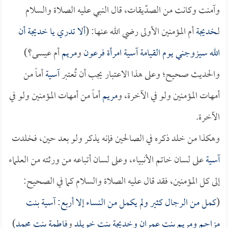
وآمنت وكانت من الصدّيقات، قال النبي عليه الصلاة والسلام
لـ
خديجة
أم المؤمنين الأولى رضي الله عنها: (
ألا تدري يا
خديجة
أن
الله سيزوجني يوم القيامة
آسية
امرأة
فرعون
و
مريم
أم عيسى؟)
والحديث صحيح؛ وعلى هذا الاعتبار يجب أن تُعتبر
آسية
أماً من
أمهات المؤمنين ولو في الآخرة، و
مريم
أماً من أمهات المؤمنين ولو في
الآخرة.
وهكذا من خلد ذكره في الصالحين فإنه يذكر ولو بعد حين، فخلدت
آسية
على لسان خاتم الأنبياء، وعلى لسان أتباعه من ورثته من العلماء
إلى كل المؤمنين، فقد قال عليه الصلاة والسلام كما في الصحيح:
(
كمل من الرجال كثير ولم يكمل من النساء إلا أربع:
آسية بنت
مزاحم
و
مريم بنت عمران
و
خديجة بنت خويلد
و
فاطمة بنت محمد
)