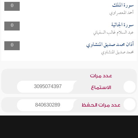
سورة الملك
0
أحمد المعصراوي
سورة الجاثية
0
عبد السلام غالب السفياني
أذان محمد صديق المنشاوي
0
محمد صديق المنشاوي
عدد مرات
3095074397
الاستماع
عدد مرات الحفظ
840630289