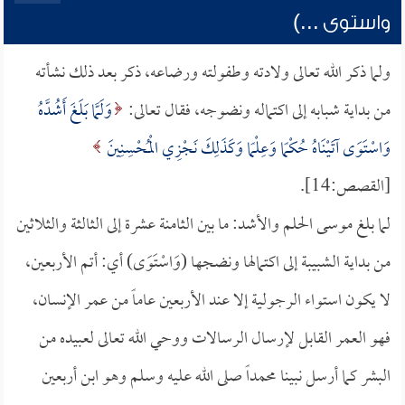
واستوى ...)
ولما ذكر الله تعالى ولادته وطفولته ورضاعه، ذكر بعد ذلك نشأته
من بداية شبابه إلى اكتماله ونضوجه، فقال تعالى:
وَلَمَّا بَلَغَ أَشُدَّهُ
وَاسْتَوَى آتَيْنَاهُ حُكْمًا وَعِلْمًا وَكَذَلِكَ نَجْزِي الْمُحْسِنِينَ
[القصص:14].
لما بلغ موسى الحلم والأشد: ما بين الثامنة عشرة إلى الثالثة والثلاثين
من بداية الشبيبة إلى اكتمالها ونضجها (وَاسْتَوَى) أي: أتم الأربعين،
لا يكون استواء الرجولية إلا عند الأربعين عاماً من عمر الإنسان،
فهو العمر القابل لإرسال الرسالات ووحي الله تعالى لعبيده من
البشر كما أرسل نبينا محمداً صلى الله عليه وسلم وهو ابن أربعين