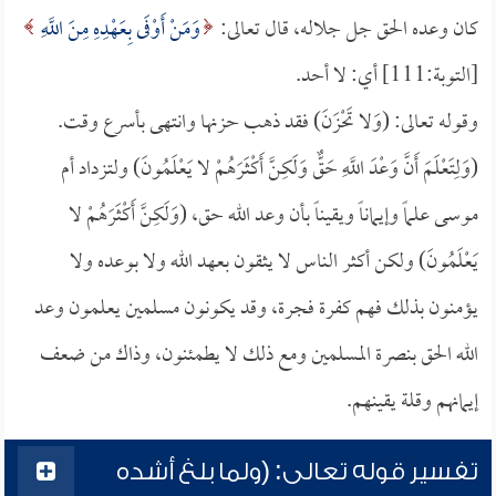
كان وعده الحق جل جلاله، قال تعالى:
وَمَنْ أَوْفَى بِعَهْدِهِ مِنَ اللَّهِ
[التوبة:111] أي: لا أحد.
وقوله تعالى: (وَلا تَحْزَنَ) فقد ذهب حزنها وانتهى بأسرع وقت.
(وَلِتَعْلَمَ أَنَّ وَعْدَ اللَّهِ حَقٌّ وَلَكِنَّ أَكْثَرَهُمْ لا يَعْلَمُونَ) ولتزداد أم
موسى علماً وإيماناً ويقيناً بأن وعد الله حق، (وَلَكِنَّ أَكْثَرَهُمْ لا
يَعْلَمُونَ) ولكن أكثر الناس لا يثقون بعهد الله ولا بوعده ولا
يؤمنون بذلك فهم كفرة فجرة، وقد يكونون مسلمين يعلمون وعد
الله الحق بنصرة المسلمين ومع ذلك لا يطمئنون، وذاك من ضعف
إيمانهم وقلة يقينهم.
تفسير قوله تعالى: (ولما بلغ أشده