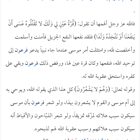
.
فالله عز وجل ألهمها أن تقول: (قُرَّةُ عَيْنٍ لِي وَلَكَ لا تَقْتُلُوهُ عَسَى أَنْ
يَنفَعَنَا أَوْ نَتَّخِذَهُ وَلَدًا) فلقد نفعها النفع الجزيل فآمنت وأسلمت
وأخلصت لله، وامتثلت أمر موسى عندما جاء نبياً يدعو
فرعون
إلى
توحيد الله، فنفعها وكان قرة عين لها، ورفض ذلك
فرعون
وبقي على
كفره واستحق عقوبة الله له.
وقوله تعالى: (وَهُمْ لا يَشْعُرُونَ) كل هذا الذي يقوله الله، ويوحي به
إلى أم موسى والقوم لا يشعرون بهذا، ولو شعر
فرعون
بأن موسى
سيكون سبب هلاكه لمزّقه تمزيقاً، ولو شعر الذبّاحون والأقباط أنه
سيكون سبب هلاكهم وسبب عقوبة الله لهم لذبحوه.