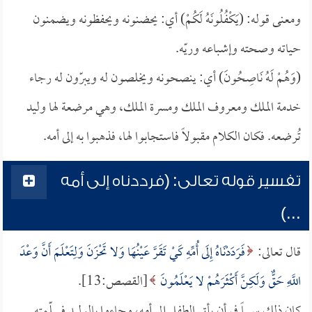
ومعنى قوله: (يَكْفُلُونَهُ لَكُمْ) أي: يحضنونه ويحفظونه ويضمنون
حياته وصحته وإشباعه وريّه.
(وَهُمْ لَهُ نَاصِحُونَ) أي: ينصحونه ويخلصون له ويبرّون له رجاء
خدمة الملك ومعروف الملك ومسرة الملك، وهي مرضعة لها وليد
تُرضعه. فكان الكلام مقبولاً فاستجابوا لها، فذهبوا به إلى أمه.
تفسير قوله تعالى: (فرددناه إلى أمه
...)
قال تعالى:
فَرَدَدْنَاهُ إِلَى أُمِّهِ كَيْ تَقَرَّ عَيْنُهَا وَلا تَحْزَنَ وَلِتَعْلَمَ أَنَّ وَعْدَ
اللَّهِ حَقٌّ وَلَكِنَّ أَكْثَرَهُمْ لا يَعْلَمُونَ
[القصص:13].
كان ذلك سبباً في أن يأتي الطفل إلى أمه، وجاءوا بالوليد فسلّمته