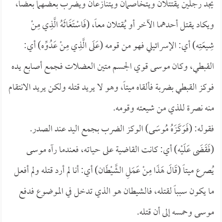
يجد رجلين يقتتلان ويتخاصمان ويتنازعان ويضرب بعضهما بعضاً،
ويكاد يقتل أحدهما الآخر أو يُقتلان معاً، (فَاسْتَغَاثَهُ الَّذِي مِنْ
شِيعَتِه) أي: الإسرائيلي فهو من قومه (عَلَى الَّذِي مِنْ عَدُوِّه) أي:
القبطي، وكان موسى قوي الجسم متين العضلات فجمع أصابع يده
فوكز القبطي بضربة فألقاه ميتاً، وهو لا يريد قتله ولكن يريد الانتقام
منه نصرة للذي من شيعته وقومه.
فقوله: (فَوَكَزَهُ مُوسَى) الوكز الضرب بجمع اليد عند الصدر.
(فَقَضَى عَلَيْه) أي: كانت القاضية على حياته، فعندما رآه موسى
يُصرع ميتاً (قَالَ هَذَا مِنْ عَمَلِ الشَّيْطَان) أي: أنا لم أرد قتله ولم أفعل
ما يكون سبباً لقتله، فالشيطان هو الذي تدخل في الموضوع فدفع
موسى وحمسه إلى أن قتله.