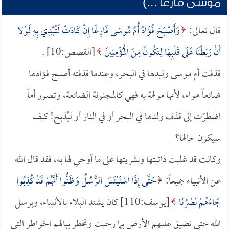
موسى فارغاً ...)
قال تعالى:
وَأَصْبَحَ فُؤَادُ أُمِّ مُوسَى فَارِغًا إِنْ كَادَتْ لَتُبْدِي بِهِ لَوْلا
أَنْ رَبَطْنَا عَلَى قَلْبِهَا لِتَكُونَ مِنَ الْمُؤْمِنِينَ
[القصص:10] .
قذفت أم موسى وليدها في البحر، وعندما قذفته أصبح فؤادها
ضائعاً هواء، لأنها مولهة به فهي كالمجنونة الضائعة، وتصور أماً
اضطرّت إلى قذف ولدها في البحر أو في النار أو ليُذبح! كيف
سيكون حالها؟
وكانت قد غلبت ذاتيتها وبشريتها على ما أوحي لها به، فقد قال الله
عن الأنبياء جميعاً:
حَتَّى إِذَا اسْتَيْئَسَ الرُّسُلُ وَظَنُّوا أَنَّهُمْ قَدْ كُذِبُوا
جَاءَهُمْ نَصْرُنَا
[يوسف:110] كان يشتد البلاء بالأنبياء، وبرسل
الله حتى تضيق عليهم الأرض بما رحبت وتخطر ببالهم الخواطر التي