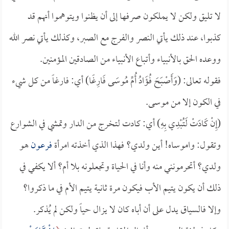
لا تليق ولكن لا يملكون صرفها إلى أن يظنوا ويتوهموا أنهم قد
كذبوا، عند ذلك يأتي النصر والفرج مع الصبر، وكذلك يأتي نصر الله
ووعده الحق بالأنبياء وأتباع الأنبياء من الصادقين المؤمنين.
فقوله تعالى: (وَأَصْبَحَ فُؤَادُ أُمِّ مُوسَى فَارِغًا) أي: فارغاً من كل شيء
في الكون إلا من موسى.
(إِنْ كَادَتْ لَتُبْدِي بِهِ) أي: كادت لتخرج من الدار وتمشي في الشوارع
وتقول: واموساه! أين ولدي؟ فهذا الذي أخذته امرأة
فرعون
هو
ولدي؟ أتحرمونني منه وأنا في الحياة وتجعلونه بلا أم؟ ألا يكفي في
ذلك أن يكون يتيم الأب فيكون مرة ثانية يتيم الأم في ما ذكروا؟
وإلا فالسياق يدل على أن أباه كان لا يزال حياً ولكن لم يُذكر.