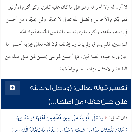
لا أول له ولا آخر له وهو على ما كان عليه كائن، وكما أكرم الأولين
فهو يُكرم الآخرين وفضل الله تعالى لا يحجّر ولن يحجّر، من أحسن
في دينه وطاعته وأكرم مثوى نفسه وأخلص الخدمة لعباد الله
المؤمنين؛ فلم يسرق ولم يزن ولم يخالف فإن الله تعالى يجزيه أحسن ما
يجازي به عباده الصالحين، كما أحسن لموسى يحسن لمن فعل فعله من
الطاعة والامتثال فزاده العلم والحكمة.
تفسير قوله تعالى: (ودخل المدينة
على حين غفلة من أهلها...)
قال تعالى:
وَدَخَلَ الْمَدِينَةَ عَلَى حِينِ غَفْلَةٍ مِنْ أَهْلِهَا فَوَجَدَ فِيهَا
رَجُلَيْنِ يَقْتَتِلانِ هَذَا مِنْ شِيعَتِهِ وَهَذَا مِنْ عَدُوِّهِ فَاسْتَغَاثَهُ الَّذِي مِنْ