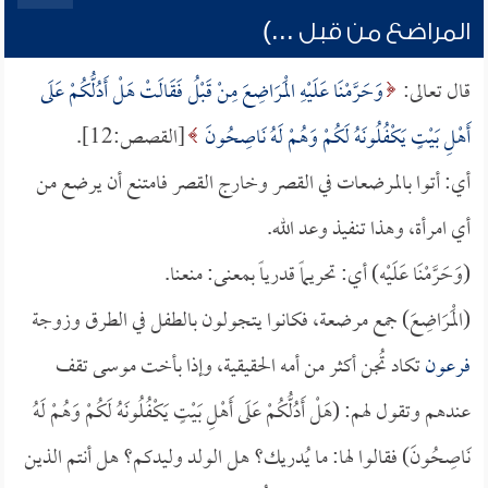
المراضع من قبل ...)
قال تعالى:
وَحَرَّمْنَا عَلَيْهِ الْمَرَاضِعَ مِنْ قَبْلُ فَقَالَتْ هَلْ أَدُلُّكُمْ عَلَى
أَهْلِ بَيْتٍ يَكْفُلُونَهُ لَكُمْ وَهُمْ لَهُ نَاصِحُونَ
[القصص:12].
أي: أتوا بالمرضعات في القصر وخارج القصر فامتنع أن يرضع من
أي امرأة، وهذا تنفيذ وعد الله.
(وَحَرَّمْنَا عَلَيْه) أي: تحريماً قدرياً بمعنى: منعنا.
(الْمَرَاضِعَ) جمع مرضعة، فكانوا يتجولون بالطفل في الطرق وزوجة
فرعون
تكاد تُجن أكثر من أمه الحقيقية، وإذا بأخت موسى تقف
عندهم وتقول لهم: (هَلْ أَدُلُّكُمْ عَلَى أَهْلِ بَيْتٍ يَكْفُلُونَهُ لَكُمْ وَهُمْ لَهُ
نَاصِحُونَ) فقالوا لها: ما يُدريك؟ هل الولد وليدكم؟ هل أنتم الذين