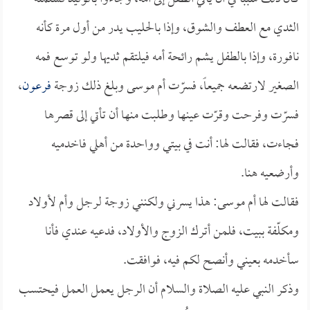
الثدي مع العطف والشوق، وإذا بالحليب يدر من أول مرة كأنه
نافورة، وإذا بالطفل يشم رائحة أمه فيلتقم ثديها ولو توسع فمه
الصغير لارتضعه جميعاً، فسرّت أم موسى وبلغ ذلك زوجة
فرعون
،
فسرّت وفرحت وقرّت عينها وطلبت منها أن تأتي إلى قصرها
فجاءت، فقالت لها: أنت في بيتي وواحدة من أهلي فاخدميه
وأرضعيه هنا.
فقالت لها أم موسى: هذا يسرني ولكنني زوجة لرجل وأم لأولاد
ومكلّفة ببيت، فلمن أترك الزوج والأولاد، فدعيه عندي فأنا
سأخدمه بعيني وأنصح لكم فيه، فوافقت.
وذكر النبي عليه الصلاة والسلام أن الرجل يعمل العمل فيحتسب