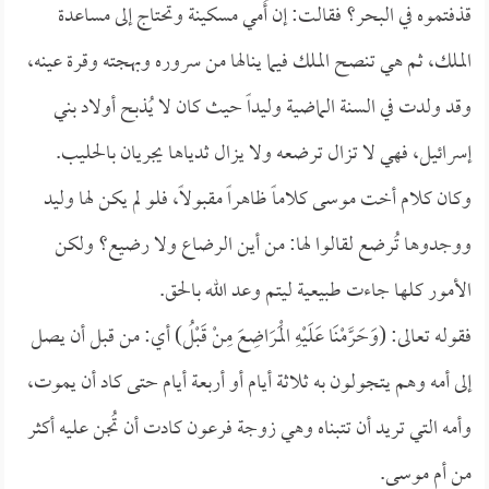
قذفتموه في البحر؟ فقالت: إن أُمي مسكينة وتحتاج إلى مساعدة
الملك، ثم هي تنصح الملك فيما ينالها من سروره وبهجته وقرة عينه،
وقد ولدت في السنة الماضية وليداً حيث كان لا يُذبح أولاد بني
إسرائيل، فهي لا تزال ترضعه ولا يزال ثدياها يجريان بالحليب.
وكان كلام أخت موسى كلاماً ظاهراً مقبولاً، فلو لم يكن لها وليد
ووجدوها تُرضع لقالوا لها: من أين الرضاع ولا رضيع؟ ولكن
الأمور كلها جاءت طبيعية ليتم وعد الله بالحق.
فقوله تعالى: (وَحَرَّمْنَا عَلَيْهِ الْمَرَاضِعَ مِنْ قَبْلُ) أي: من قبل أن يصل
إلى أمه وهم يتجولون به ثلاثة أيام أو أربعة أيام حتى كاد أن يموت،
وأمه التي تريد أن تتبناه وهي زوجة فرعون كادت أن تُجن عليه أكثر
من أم موسى.