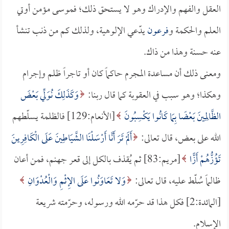
العقل والفهم والإدراك وهو لا يستحق ذلك؛ فموسى مؤمن أوتي
العلم والحكمة و
فرعون
يدّعي الإلوهية، ولذلك كم من ذنب تنشأ
عنه حسنة وهذا من ذاك.
ومعنى ذلك أن مساعدة المجرم حاكماً كان أو تاجراً ظلم وإجرام
وهكذا؛ وهو سبب في العقوبة كما قال ربنا:
وَكَذَلِكَ نُوَلِّي بَعْضَ
الظَّالِمِينَ بَعْضًا بِمَا كَانُوا يَكْسِبُونَ
[الأنعام:129] فالظلمة يسلّطهم
الله على بعض، قال تعالى:
أَلَمْ تَرَ أَنَّا أَرْسَلْنَا الشَّيَاطِينَ عَلَى الْكَافِرِينَ
تَؤُزُّهُمْ أَزًّا
[مريم:83] ثم يُقذف بالكل إلى قعر جهنم، فمن أعان
ظالماً سُلّط عليه، قال تعالى:
وَلا تَعَاوَنُوا عَلَى الإِثْمِ وَالْعُدْوَانِ
[المائدة:2] فكل هذا قد حرّمه الله ورسوله، وحرّمته شريعة
الإسلام.