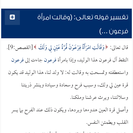
تفسير قوله تعالى: (وقالت امرأة
فرعون ...)
قال تعالى:
وَقَالَتِ امْرَأَةُ فِرْعَوْنَ قُرَّةُ عَيْنٍ لِي وَلَكَ
[القصص:9].
التقط آل فرعون هذا الوليد، وإذا بامرأة
فرعون
جاءت إلى
فرعون
واستعطفته وتمسحت به وقالت له: لا ولد لنا، هذا الوليد قد يكون
قرة عين لي ولك، وسبب فرح وسعادة وسيادة وينشر ذريتنا
وسلالتنا، ويرث عرشنا وملكنا.
وأصل قرة العين هدوءها وبردها، ويكون ذلك عند الفرح بما يسر
القلب ويطمئن النفس.