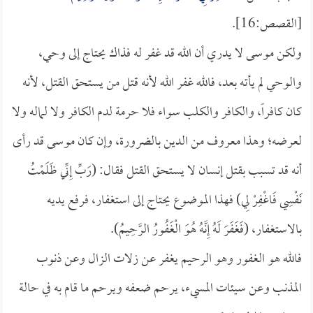
[القصص:16].
ولكن موسى لا يدري أن الله قد غفر له فذاك يحتاج إلى وحي،
والوحي لم يأته بعد، فالله غفر الله لأنه قتل من يستحق القتل، لأنه
كان كافراً، والكافر والكلب سواء فلا حرمة لدم الكافر ولا لماله ولا
لعرضه؛ وهذا معروف من الدين بالضرورة، وإن كان موسى قد رأى
أنه قد تسبب بقتل إنسان لا يستحق القتل فقال: (رَبِّ إِنِّي ظَلَمْتُ
نَفْسِي فَاغْفِرْ لِي) فهذا الموضوع يحتاج إلى استغفار، فرفع يديه
بالاستغفار، (فَغَفَرَ لَهُ إِنَّهُ هُوَ الْغَفُورُ الرَّحِيمُ).
فالله هو الغفور وهو الرحيم يغفر عن زلات الزال وعن ذنوب
المذنب وعن سيئات المسيء، يرحم ضعفه ويرحم ما قام به في حالة