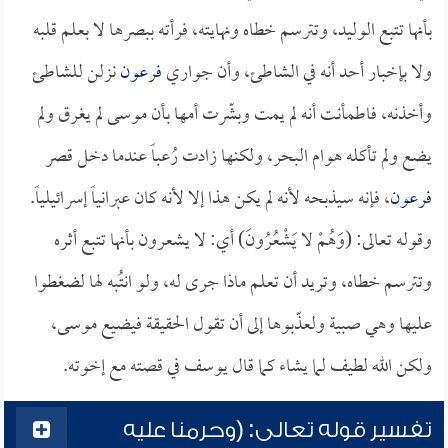
بأنها تتبع الوليد، وتترسم خطاه ونهايته، فرأته ببصرها لا بعلم قلبه
ولا بإخبار أحد أنه في الشاطئ، وأن جواري
فرعون
نزلن للشاطئ
وأخذنه، فاطمأنت أنه لم يمت وبشّرت أمها بأن موسى لم يغرق ولم
يضع ولم تأكله هوام البحر، ولكنها زادت رُعباً عندما دخل قصر
فرعون
، فإنه سيذبحه لأنه لم يكن هذا إلا لأنه كان عبرانياً إسرائيلياً.
وقوله تعالى: (وَهُمْ لا يَشْعُرُونَ) أي: لا يشعرون بأنها تتبع أثره
وتترسم خطاه، وتريد أن تعلم ماذا جرى له، ولو انتُبه لها لضغطوا
عليها وهي صبية ولعذّبوها إلى أن تقول الحقيقة فيضيع موسى،
ولكن الله لطيف لما يشاء كما قال يوسف في قصته مع إخوته.
تفسير قوله تعالى: (وحرمنا عليه