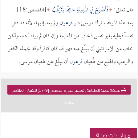
قال تعالى:
فَأَصْبَحَ فِي الْمَدِينَةِ خَائِفًا يَتَرَقَّبُ
[القصص:18].
بعد هذا الموقف ترك موسى دار
فرعون
ولم يعد إليها، لأنه قد قتل
نفساً قبطية بغير نفس فخاف من المتابعة وإن كان لم يراه أحد، ولكن
خاف من الإسرائيلي أن يبلّغ عنه فهو قد كان كافراً وقد يحمله الكفر
والرعب والهلع من طُغيان
فرعون
أن يبلّغ عن طغيان موسى.
نسخة نصية للطباعة , تفسير سورة القصص [9-17] للشيخ : المنتصر
الكتاني
مواد ذات صلة