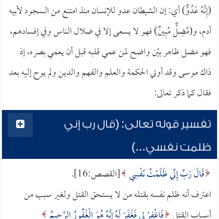
(إِنَّهُ عَدُوٌّ) أي: إن الشيطان عدو للإنسان منذ امتنع من السجود لأبيه
آدم، و(مُضِلٌّ مُبِينٌ) فهو لا يسعى إلا في ضلال الناس وفي إفسادهم،
فهو مضل ظاهر بيّن واضح لمن عمي قلبه قبل أن يعمي بصره، إذ
ذاك موسى وقد أوتي الحكمة والعلم والفهم والدين ولم يوح إليه بعد
فقال كما ذكر تعالى:
تفسير قوله تعالى: (قال رب إني
ظلمت نفسي...)
قَالَ رَبِّ إِنِّي ظَلَمْتُ نَفْسِي
[القصص:16].
اعترف أنه ظلم نفسه بقتله من لا يستحق القتل ولغير سبب من
أسباب القتل
فَاغْفِرْ لِي فَغَفَرَ لَهُ إِنَّهُ هُوَ الْغَفُورُ الرَّحِيمُ