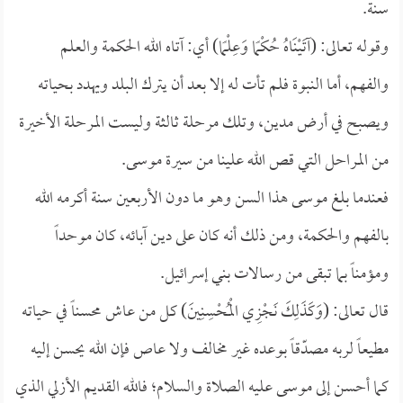
سنة.
وقوله تعالى: (آتَيْنَاهُ حُكْمًا وَعِلْمًا) أي: آتاه الله الحكمة والعلم
والفهم، أما النبوة فلم تأت له إلا بعد أن يترك البلد ويهدد بحياته
ويصبح في أرض مدين، وتلك مرحلة ثالثة وليست المرحلة الأخيرة
من المراحل التي قص الله علينا من سيرة موسى.
فعندما بلغ موسى هذا السن وهو ما دون الأربعين سنة أكرمه الله
بالفهم والحكمة، ومن ذلك أنه كان على دين آبائه، كان موحداً
ومؤمناً بما تبقى من رسالات بني إسرائيل.
قال تعالى: (وَكَذَلِكَ نَجْزِي الْمُحْسِنِينَ) كل من عاش محسناً في حياته
مطيعاً لربه مصدّقاً بوعده غير مخالف ولا عاص فإن الله يحسن إليه
كما أحسن إلى موسى عليه الصلاة والسلام؛ فالله القديم الأزلي الذي