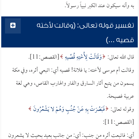
به وأنه سيكون عند الكبر نبياً رسولاً.
تفسير قوله تعالى: (وقالت لأخته
قصيه ...)
قال الله تعالى:
وَقَالَتْ لِأُخْتِهِ قُصِّيهِ
[القصص:11].
وقالت أم موسى لأخته: يا فلانة! قصيه أي: اتبعي أثره، وفي مكة
يسمون من يتبع آثار السارق والفار والهارب القاص، وهي لغة
عربية فصيحة.
وقوله تعالى:
فَبَصُرَتْ بِهِ عَنْ جُنُبٍ وَهُمْ لا يَشْعُرُونَ
[القصص:11]:
أي: فاتبعت أثره من جنب: أي: من جانب بعيد بحيث لا يشعرون