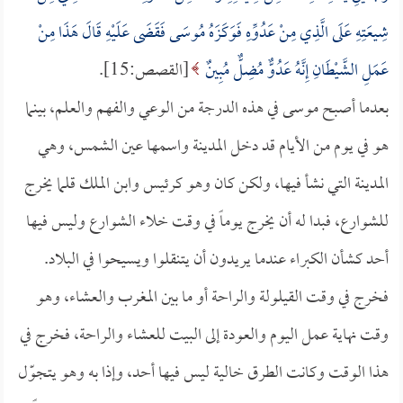
شِيعَتِهِ عَلَى الَّذِي مِنْ عَدُوِّهِ فَوَكَزَهُ مُوسَى فَقَضَى عَلَيْهِ قَالَ هَذَا مِنْ
عَمَلِ الشَّيْطَانِ إِنَّهُ عَدُوٌّ مُضِلٌّ مُبِينٌ
[القصص:15].
بعدما أصبح موسى في هذه الدرجة من الوعي والفهم والعلم، بينما
هو في يوم من الأيام قد دخل المدينة واسمها عين الشمس، وهي
المدينة التي نشأ فيها، ولكن كان وهو كرئيس وابن الملك قلما يخرج
للشوارع، فبدا له أن يخرج يوماً في وقت خلاء الشوارع وليس فيها
أحد كشأن الكبراء عندما يريدون أن يتنقلوا ويسيحوا في البلاد.
فخرج في وقت القيلولة والراحة أو ما بين المغرب والعشاء، وهو
وقت نهاية عمل اليوم والعودة إلى البيت للعشاء والراحة، فخرج في
هذا الوقت وكانت الطرق خالية ليس فيها أحد، وإذا به وهو يتجوّل