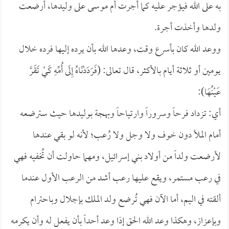
به على الله فيؤجر عليه كما أُجرت أم موسى على وليدها، أرضعت
ولدها وأخذت أجرة.
ووعد الله كان بأسرع وقت، وعدها الله بأن يرده إليها فرده خلال
يومين أو ثلاثة أيام بالأكثر، قال تعالى: (فَرَدَدْنَاهُ إِلَى أُمِّهِ كَيْ تَقَرَّ
عَيْنُهَا):
أي: تزداد فرحاً وسروراً وارتياحاً وبهجة بوليدها حيث سترضعه
أمام الملأ دون خوف ولا وجل ولا رُعب؛ لأنه لو بقي عندها
لأرضعت ولداً من أولاد بني إسرائيل، ومهما حاولت أن تُخفيه فهي
في رعب مستمر، ويقع عليها رعب أشد من الرعب الأول عندما
ألقته في اليم، أما الآن فهي تُرضع ولد الملك بإجلال وباحترام
وبإعزاز، وهكذا وعد الله الحق إذا وعد أحداً بأن يفعل له وأن يكرمه