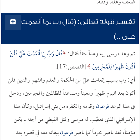
ضعف وغلط وفتنة.
تفسير قوله تعالى: (قال رب بما أنعمت
علي ..)
ثم وعد موسى ربه وعداً حقاً فقال:
قَالَ رَبِّ بِمَا أَنْعَمْتَ عَلَيَّ فَلَنْ
أَكُونَ ظَهِيرًا لِلْمُجْرِمِينَ
[القصص:17].
أي: رب بسبب إنعامك عليّ من الحكمة والعلم والفهم والدين فلن
أكون بعد اليوم ظهيراً ومعيناً ومساعداً للظالمين والمجرمين، ودخل
في هذا الوعد
فرعون
وقومه والكفرة من بني إسرائيل، وكأن هذا
الإسرائيلي الذي تعصّب له موسى وقتل القبطي من أجله لم يكن
مؤمناً، فقد ناصر مجرماً كما ناصر
فرعون
ببقائه معه في قصره بعد