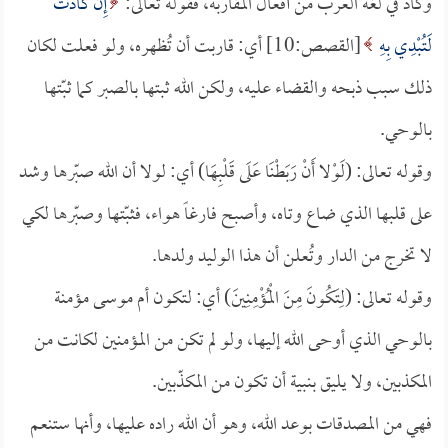
وكاد في لغة العرب من أفعال المقاربة، فقوله تعالى:
إِنْ كَادَتْ
لَتُبْدِي بِهِ
[القصص:10] أي: قاربت أن تُظهره، ولو فعلت لكان
ذلك سبب ذبحه والقضاء عليه، ولكن الله ثبتها بالصبر كما ثبّتها
بالوحي.
وقوله تعالى: (لَوْلا أَنْ رَبَطْنَا عَلَى قَلْبِهَا) أي: لولا أن الله صبّرها وشد
على قلبها الذي ضاع وتاه، وأصبح فارغاً هواء، فثبّتها وصبّرها لكي
لا تخرج من الدار وتُعلن أن هذا الوليد ولدها.
وقوله تعالى: (لِتَكُونَ مِنَ الْمُؤْمِنِينَ) أي: لتكون أم موسى مؤمنة
بالوحي الذي أوحى الله إليها، ولو لم تكن من المؤمنين لكانت من
المكذبين، ولا يليق بنبية أن تكون من المكذّبين.
فهي من المصدقات بوعد الله، وهو أن الله راده عليها، وأنها ستنعم