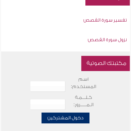
تفسير سورة القصص
نزول سورة القصص
مكتبتك الصوتية
اسم
المستخدم:
كـلـــمـة
الـمـــــرور:
دخول المشتركين