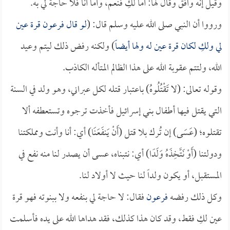
وقيل إنه وافق وقال لها: أما لكِ فنعم، وأما أنا فلا حاجة لي به.
ورووا أن النبي صلى الله عليه وسلم قال: (
لو قال
فرعون
قرة عين
لي ولكِ لكان قرة عين له ولها أيضاً
) ولكنه رفض ذلك ليتم وعيد
الله، ولتتم عقوبة الله على هذا الظالم المتأله الكاذب.
وقوله تعالى: (لا تَقْتُلُوهُ) باعتبار قتله لكل عبراني، وهو ولد في السنة
التي يقتل فيها أطفال بني إسرائيل فأخذت ترجوه وتستعطفه ألا
تقتلوه؛ (عَسَى) إن تُرك بلا قتل (أَنْ يَنفَعَنَا) أي: أنا وأنت ومملكتنا
ودولتنا (أَوْ نَتَّخِذَهُ وَلَدًا) أي: نتبناه، عسى أن يصدر لنا منه نفع في
المستقبل، أو يكون ولداً لنا حيث لا أولاد لنا.
وكل ذلك رفضه
فرعون
فقال: لا حاجة لي بنفعه ولا ببنوته فهو قرة
عين لكِ فقط، وقد كان هذا كذلك، فقد هداها الله على يده فأسلمت