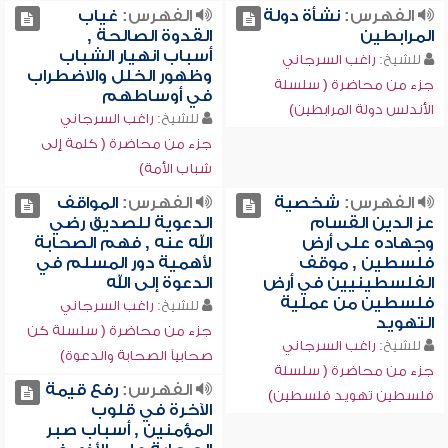
الفهرس:
نشأة دولة
الفهرس:
غياب
المرابطين
القدوة الصالحة ,
أسباب انهيار الشباب
للشيخ:
راغب السرجاني
وظهور الخلل والاضطراب
جزء من محاضرة ( سلسلة
في أوساطهم
الأندلس دولة المرابطين)
للشيخ:
راغب السرجاني
جزء من محاضرة ( كلمة إلى
شباب الأمة)
الفهرس:
شخصية
الفهرس:
المواقف
عز الدين القسام
الدعوية للصديق رضي
وجهاده على أرض
الله عنه , فهم الصحابة
فلسطين , موقف
لأهمية دور المسلم في
الفلسطينيين في أرض
الدعوة إلى الله
فلسطين من عملية
للشيخ:
راغب السرجاني
التهويد
جزء من محاضرة ( سلسلة كن
للشيخ:
راغب السرجاني
صحابياً الصحابة والدعوة)
جزء من محاضرة ( سلسلة
الفهرس:
رفع قيمة
فلسطين تهويد فلسطين)
الآخرة في قلوب
المؤمنين , أسباب صبر