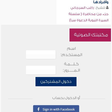
وأفرادها
للشيخ:
راغب السرجاني
جزء من محاضرة ( سلسلة
السيرة النبوية الدعوة سراً)
مكتبتك الصوتية
اسم
المستخدم:
كـلـــمـة
الـمـــــرور:
دخول المشتركين
أو الدخول بحساب