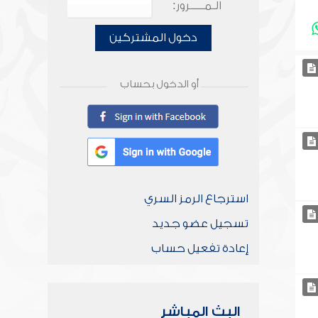
الـمـــــرور:
دخول المشتركين
أو الدخول بحساب
استرجاع الرمز السري
تسجيل عضو جديد
إعادة تفعيل حساب
البث المباشر