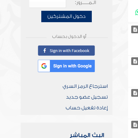
الـمـــــرور:
دخول المشتركين
أو الدخول بحساب
استرجاع الرمز السري
تسجيل عضو جديد
إعادة تفعيل حساب
البث المباشر