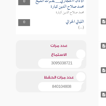
الأذان -الحجازي__ بصوت الشيخ
0
محمد صلاح الدين كبارة
محمد صلاح الدين كبارة
الليالي الخوالي
0
(...)
عدد مرات
الاستماع
3095038721
عدد مرات الحفظ
840104808