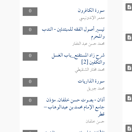
سورة الكافرون
0
معمر الإندونيسي
تيسير أصول الفقه للمبتدئين - الندب
0
والمحرم
محمد حسن عبد الغفار
شرح زاد المستقنع_باب الغسل
0
والتكفين [2]
محمد مختار الشنقيطي
سورة الذاريات
0
محمد جبريل
أذان - بصوت حسن خلفان. مؤذن
0
جامع الإمام محمد بن عبدالوهاب –
قطر
حسن خلفان