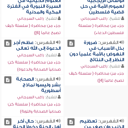
الوسائل الإيجابية
العلوم الحياتية في
لعموم الأمة في حل
السيرة النبوية في الفترة
قضية فلسطين
المكية والمدنية
للشيخ:
راغب السرجاني
للشيخ:
راغب السرجاني
جزء من محاضرة ( سلسلة
جزء من محاضرة ( سلسلة كيف
فلسطين الدعاء)
تصبح عالماً [6])
الفهرس:
ضرورة
الفهرس:
عظم أجر
بذل الأسباب في
الدعوة إلى الله تعالى
النهوض بالأمة علمياً دون
للشيخ:
راغب السرجاني
النظر إلى النتائج
جزء من محاضرة ( سلسلة كن
للشيخ:
راغب السرجاني
صحابياً الصحابة والدعوة)
جزء من محاضرة ( سلسلة كيف
الفهرس:
الصحابة
تصبح عالماً [4])
بشر وليسوا نماذج
أسطورية
للشيخ:
راغب السرجاني
جزء من محاضرة ( سلسلة كن
صحابياً الصحابة والتوبة)
الفهرس:
تعظيم
الفهرس:
حال آخر
الذنب وإن صغر من
أهل الجنة دخولاً الجنة