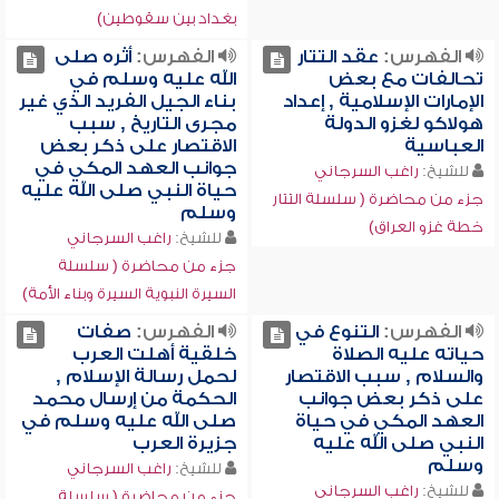
بغداد بين سقوطين)
الفهرس:
عقد التتار
الفهرس:
أثره صلى
تحالفات مع بعض
الله عليه وسلم في
الإمارات الإسلامية , إعداد
بناء الجيل الفريد الذي غير
هولاكو لغزو الدولة
مجرى التاريخ , سبب
العباسية
الاقتصار على ذكر بعض
جوانب العهد المكي في
للشيخ:
راغب السرجاني
حياة النبي صلى الله عليه
جزء من محاضرة ( سلسلة التتار
وسلم
خطة غزو العراق)
للشيخ:
راغب السرجاني
جزء من محاضرة ( سلسلة
السيرة النبوية السيرة وبناء الأمة)
الفهرس:
التنوع في
الفهرس:
صفات
حياته عليه الصلاة
خلقية أهلت العرب
والسلام , سبب الاقتصار
لحمل رسالة الإسلام ,
على ذكر بعض جوانب
الحكمة من إرسال محمد
العهد المكي في حياة
صلى الله عليه وسلم في
النبي صلى الله عليه
جزيرة العرب
وسلم
للشيخ:
راغب السرجاني
للشيخ:
راغب السرجاني
جزء من محاضرة ( سلسلة