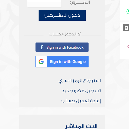
الـمـــــرور:
دخول المشتركين
أو الدخول بحساب
استرجاع الرمز السري
تسجيل عضو جديد
إعادة تفعيل حساب
البث المباشر