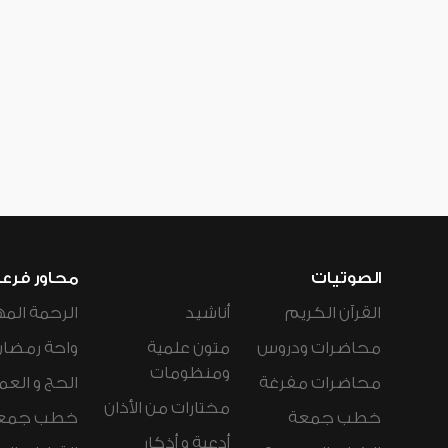
الصوتيات
محاور فرع
القرآن الكريم
أناشيد
الرحمة المه
محاضرات ودروس
متون علمية
واحة رمضان
ومنظومات
محاضرات مفرغة
الحج و العم
مختارات من الأذان
خطب جمعة
خطب جمع
أدعية و أذكار