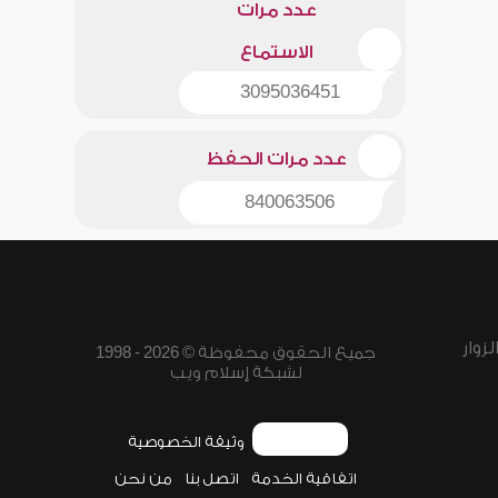
عدد مرات
الاستماع
3095036451
عدد مرات الحفظ
840063506
زوار
جميع الحقوق محفوظة © 2026 - 1998
لشبكة إسلام ويب
وثيقة الخصوصية
اتفاقية الخدمة
اتصل بنا
من نحن