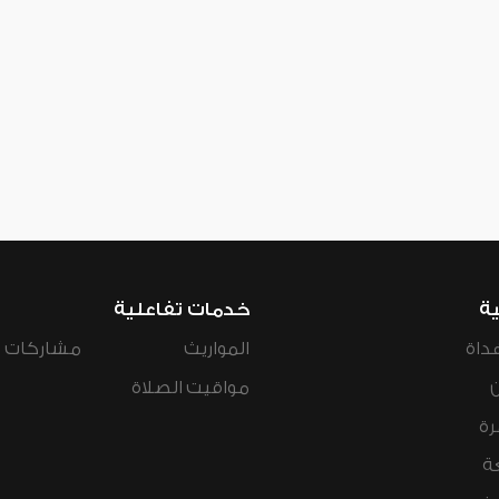
ية
خدمات تفاعلية
داة
المواريث
مشاركات ال
مواقيت الصلاة
رة
ة