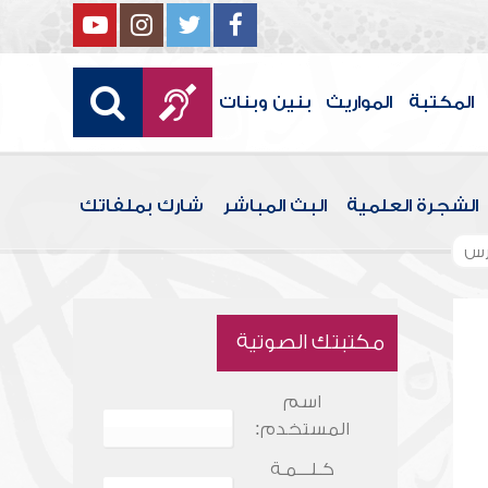
المكتبة
المواريث
بنين وبنات
الشجرة العلمية
البث المباشر
شارك بملفاتك
رس
مكتبتك الصوتية
اسم
المستخدم:
كـلـــمـة