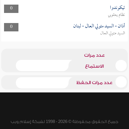
تيكوندوا
0
نظام يعقوبي
أذان - السيد متولي العال - لبنان
0
السيد متولي العال
عدد مرات
الاستماع
عدد مرات الحفظ
جميع الحقوق محفوظة © 2026 - 1998 لشبكة إسلام ويب