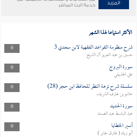
المزيد
خدمة البث المباشر
الأكثر استماعا لهذا الشهر
شرح منظومة القواعد الفقهية لابن سعدي 3
0
حسين بن عبد العزيز آل الشيخ
سورة البروج
0
علي الحذيفي
سلسلة شرح نزهة النظر للحافظ ابن حجر (28)
0
حاتم بن عارف الشريف
سورة الحديد
0
عبد الباسط عبد الصمد
أسير الخطايا
0
أبو زياد ( طارق جابر )