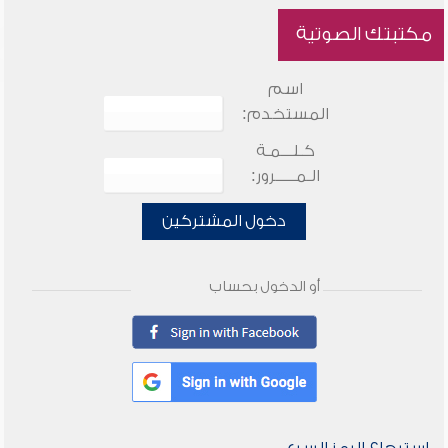
مكتبتك الصوتية
اسم
المستخدم:
كـلـــمـة
الـمـــــرور:
دخول المشتركين
أو الدخول بحساب