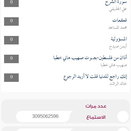
سورة الشرح
0
علي الحذيفي
قعقعات
0
محمد المساعد
المسؤولية
0
أيمن صيدح
أذان من فلسطين-بصوت صهيب هاني خطبا
0
صهيب هاني خطبا
إنك راجع للدنيا قلت لا أريد الرجوع
0
خالد الراشد
عدد مرات
3095062596
الاستماع