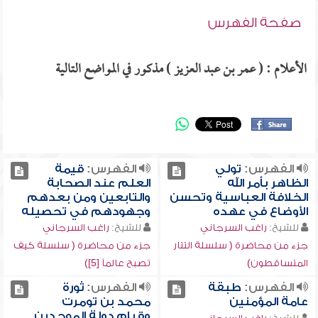
صفحة الفهرس
الأعلام : ( عمر بن عبد العزيز ) مذكور في المواضع التالية
الفهرس:
تولي
الفهرس:
قيمة
الظاهر بأمر الله
العلم عند الصحابة
الخلافة العباسية وتحسن
والتابعين ومن بعدهم
الأوضاع في عهده
وجهودهم في تحصيله
للشيخ:
راغب السرجاني
للشيخ:
راغب السرجاني
جزء من محاضرة ( سلسلة التتار
جزء من محاضرة ( سلسلة كيف
المتساقطون)
تصبح عالماً [5])
الفهرس:
طبقة
الفهرس:
ثورة
عامة المؤمنين
محمد بن تومرت
وقيام دولة الموحدين