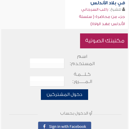
في بلاد الأندلس
للشيخ:
راغب السرجاني
جزء من محاضرة ( سلسلة
الأندلس عهد الولاة)
مكتبتك الصوتية
اسم
المستخدم:
كـلـــمـة
الـمـــــرور:
دخول المشتركين
أو الدخول بحساب