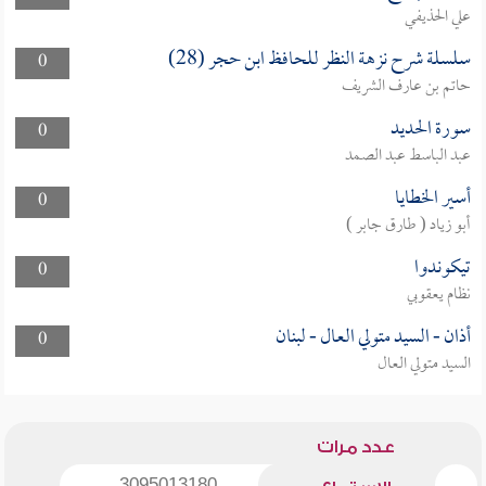
علي الحذيفي
سلسلة شرح نزهة النظر للحافظ ابن حجر (28)
0
حاتم بن عارف الشريف
سورة الحديد
0
عبد الباسط عبد الصمد
أسير الخطايا
0
أبو زياد ( طارق جابر )
تيكوندوا
0
نظام يعقوبي
أذان - السيد متولي العال - لبنان
0
السيد متولي العال
عدد مرات
3095013180