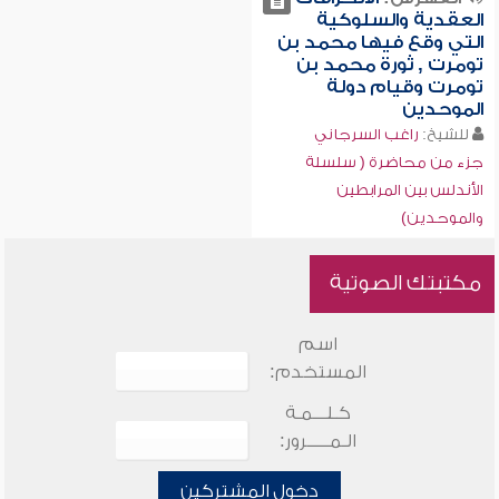
العقدية والسلوكية
التي وقع فيها محمد بن
تومرت , ثورة محمد بن
تومرت وقيام دولة
الموحدين
للشيخ:
راغب السرجاني
جزء من محاضرة ( سلسلة
الأندلس بين المرابطين
والموحدين)
مكتبتك الصوتية
اسم
المستخدم:
كـلـــمـة
الـمـــــرور:
دخول المشتركين