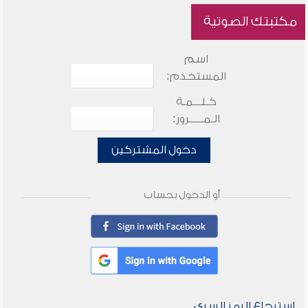
مكتبتك الصوتية
اسم
المستخدم:
كـلـــمـة
الـمـــــرور:
دخول المشتركين
أو الدخول بحساب
استرجاع الرمز السري