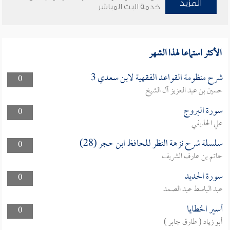
المزيد
خدمة البث المباشر
الأكثر استماعا لهذا الشهر
شرح منظومة القواعد الفقهية لابن سعدي 3
0
حسين بن عبد العزيز آل الشيخ
سورة البروج
0
علي الحذيفي
سلسلة شرح نزهة النظر للحافظ ابن حجر (28)
0
حاتم بن عارف الشريف
سورة الحديد
0
عبد الباسط عبد الصمد
أسير الخطايا
0
أبو زياد ( طارق جابر )