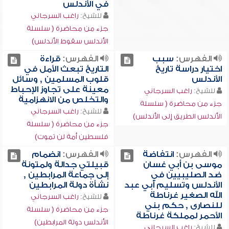
في الأندلس
للشيخ:
راغب السرجاني
جزء من محاضرة ( سلسلة
الأندلس سقوط الأندلس)
الفهرس:
سبب
الفهرس:
قراءة
اختيار دراسة تاريخ
التاريخ تبعث الأمل في
الأندلس
قلوب المسلمين , وسائل
معينة على تجاوز الإحباط
للشيخ:
راغب السرجاني
والتخلص من الانهزامية
جزء من محاضرة ( سلسلة
للشيخ:
راغب السرجاني
الأندلس الطريق إلى الأندلس)
جزء من محاضرة ( سلسلة
فلسطين أمة لن تموت)
الفهرس:
انتفاضة
الفهرس:
انضمام
موسى بن أبي غسان
قبيلتي جدالة ولمتونة
ضد الصليبيين في
إلى جماعة المرابطين ,
الأندلس وتسليم أبي عبد
نشأة دولة المرابطين
الله الصغير غرناطة
للشيخ:
راغب السرجاني
للنصارى , حكم بني
جزء من محاضرة ( سلسلة
الأحمر لمملكة غرناطة
الأندلس دولة المرابطين)
للشيخ:
راغب السرجاني