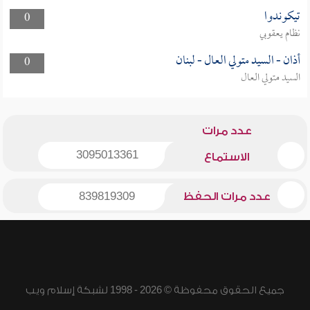
تيكوندوا
0
نظام يعقوبي
أذان - السيد متولي العال - لبنان
0
السيد متولي العال
عدد مرات
3095013361
الاستماع
عدد مرات الحفظ
839819309
جميع الحقوق محفوظة © 2026 - 1998 لشبكة إسلام ويب