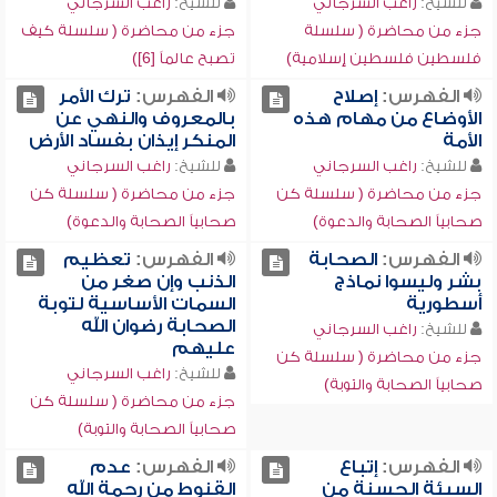
للشيخ:
راغب السرجاني
للشيخ:
راغب السرجاني
جزء من محاضرة ( سلسلة
جزء من محاضرة ( سلسلة كيف
فلسطين فلسطين إسلامية)
تصبح عالماً [6])
الفهرس:
إصلاح
الفهرس:
ترك الأمر
الأوضاع من مهام هذه
بالمعروف والنهي عن
الأمة
المنكر إيذان بفساد الأرض
للشيخ:
راغب السرجاني
للشيخ:
راغب السرجاني
جزء من محاضرة ( سلسلة كن
جزء من محاضرة ( سلسلة كن
صحابياً الصحابة والدعوة)
صحابياً الصحابة والدعوة)
الفهرس:
الصحابة
الفهرس:
تعظيم
بشر وليسوا نماذج
الذنب وإن صغر من
أسطورية
السمات الأساسية لتوبة
الصحابة رضوان الله
للشيخ:
راغب السرجاني
عليهم
جزء من محاضرة ( سلسلة كن
للشيخ:
راغب السرجاني
صحابياً الصحابة والتوبة)
جزء من محاضرة ( سلسلة كن
صحابياً الصحابة والتوبة)
الفهرس:
إتباع
الفهرس:
عدم
السيئة الحسنة من
القنوط من رحمة الله