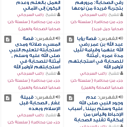
رقي الصحابة: مرورهم
العمل بالعلم وعدم
بتجربة فريدة من نوعها
الركون إلى الأماني
للشيخ:
راغب السرجاني
للشيخ:
راغب السرجاني
جزء من محاضرة ( سلسلة كن
جزء من محاضرة ( سلسلة كن
صحابياً جيل فريد)
صحابياً الصحابة والعمل)
الفهرس:
قصة رؤيا
الفهرس:
قصة
عبد الله بن عمر رضي
المسيء صلاته ومدى
الله عنهما وقيامه لليل
استجابته لتعليم النبي
مدة عمره , أمثلة
صلى الله عليه وسلم ,
للصحابة في استجابتهم
أمثلة للصحابة في
لأوامر الله
استجابتهم لأوامر الله
للشيخ:
راغب السرجاني
للشيخ:
راغب السرجاني
جزء من محاضرة ( سلسلة كن
جزء من محاضرة ( سلسلة كن
صحابياً الصحابة والعمل)
صحابياً الصحابة والعمل)
الفهرس:
عدم
الفهرس:
قبيلة
وجود النبي صلى الله
غفار , الصحابة قبل
عليه وسلم بيننا , أسباب
الإسلام وبعده
الإحباط واليأس من
للشيخ:
راغب السرجاني
إمكانية تقليد الصحابة
جزء من محاضرة ( سلسلة كن
للشيخ:
راغب السرجاني