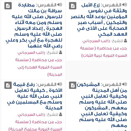
الفهرس:
زرع الأمل
الفهرس:
مطاردة
والثقة في نفوس
سراقة بن مالك
المؤمنين بوعد الله بالنصر
للرسول صلى الله عليه
والتمكين , أسباب صبر
وسلم ومن معه أثناء
الصحابة على الأذى في
الهجرة , إعداد الرسول
العهد المكي
صلى الله عليه وسلم
للهجرة مع أبي بكر وعلي
للشيخ:
راغب السرجاني
رضي الله عنهما
جزء من محاضرة ( سلسلة
للشيخ:
راغب السرجاني
السيرة النبوية تربية الثبات)
جزء من محاضرة ( سلسلة
السيرة النبوية الهجرة إلى
المدينة)
الفهرس:
المشركون
الفهرس:
رفع قيمة
من أهل المدينة
الأخوة , كيفية تعامل
وكيفية تعامل النبي
النبي صلى الله عليه
صلى الله عليه وسلم
وسلم مع المسلمين في
معهم , المشركون
المدينة
وكيفية تعامل النبي
للشيخ:
راغب السرجاني
صلى الله عليه وسلم
جزء من محاضرة ( سلسلة
معهم
السيرة النبوية مجتمع المدينة)