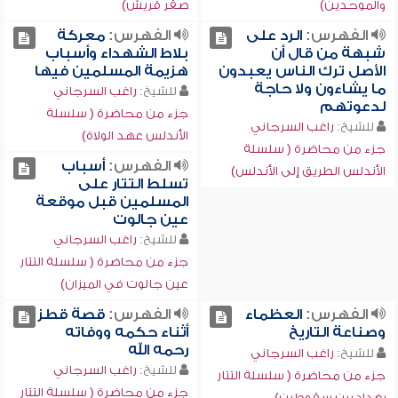
والموحدين)
صقر قريش)
الفهرس:
الرد على
الفهرس:
معركة
شبهة من قال أن
بلاط الشهداء وأسباب
الأصل ترك الناس يعبدون
هزيمة المسلمين فيها
ما يشاءون ولا حاجة
للشيخ:
راغب السرجاني
لدعوتهم
جزء من محاضرة ( سلسلة
للشيخ:
راغب السرجاني
الأندلس عهد الولاة)
جزء من محاضرة ( سلسلة
الفهرس:
أسباب
الأندلس الطريق إلى الأندلس)
تسلط التتار على
المسلمين قبل موقعة
عين جالوت
للشيخ:
راغب السرجاني
جزء من محاضرة ( سلسلة التتار
عين جالوت في الميزان)
الفهرس:
العظماء
الفهرس:
قصة قطز
وصناعة التاريخ
أثناء حكمه ووفاته
رحمه الله
للشيخ:
راغب السرجاني
للشيخ:
راغب السرجاني
جزء من محاضرة ( سلسلة التتار
جزء من محاضرة ( سلسلة التتار
بغداد بين سقوطين)