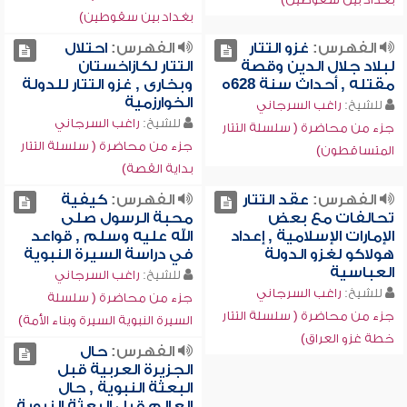
بغداد بين سقوطين)
الفهرس:
غزو التتار
الفهرس:
احتلال
لبلاد جلال الدين وقصة
التتار لكازاخستان
مقتله , أحداث سنة 628ه
وبخارى , غزو التتار للدولة
الخوارزمية
للشيخ:
راغب السرجاني
للشيخ:
راغب السرجاني
جزء من محاضرة ( سلسلة التتار
جزء من محاضرة ( سلسلة التتار
المتساقطون)
بداية القصة)
الفهرس:
عقد التتار
الفهرس:
كيفية
تحالفات مع بعض
محبة الرسول صلى
الإمارات الإسلامية , إعداد
الله عليه وسلم , قواعد
هولاكو لغزو الدولة
في دراسة السيرة النبوية
العباسية
للشيخ:
راغب السرجاني
للشيخ:
راغب السرجاني
جزء من محاضرة ( سلسلة
جزء من محاضرة ( سلسلة التتار
السيرة النبوية السيرة وبناء الأمة)
خطة غزو العراق)
الفهرس:
حال
الجزيرة العربية قبل
البعثة النبوية , حال
العالم قبل البعثة النبوية