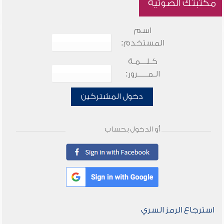
مكتبتك الصوتية
اسم
المستخدم:
كـلـــمـة
الـمـــــرور:
دخول المشتركين
أو الدخول بحساب
استرجاع الرمز السري