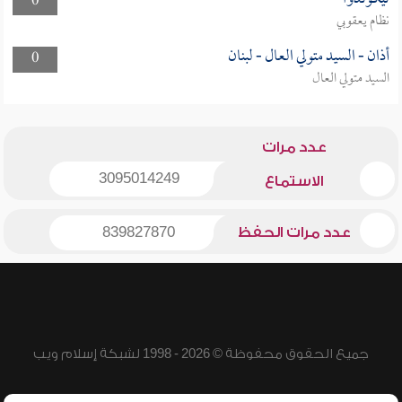
0
نظام يعقوبي
أذان - السيد متولي العال - لبنان
0
السيد متولي العال
عدد مرات
3095014249
الاستماع
عدد مرات الحفظ
839827870
جميع الحقوق محفوظة © 2026 - 1998 لشبكة إسلام ويب