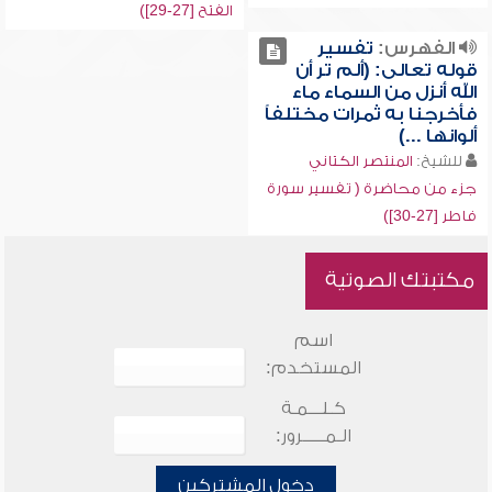
الفتح [27-29])
الفهرس:
تفسير
قوله تعالى: (ألم تر أن
الله أنزل من السماء ماء
فأخرجنا به ثمرات مختلفاً
ألوانها ...)
للشيخ:
المنتصر الكتاني
جزء من محاضرة ( تفسير سورة
فاطر [27-30])
مكتبتك الصوتية
اسم
المستخدم:
كـلـــمـة
الـمـــــرور:
دخول المشتركين