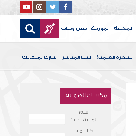
المكتبة
المواريث
بنين وبنات
الشجرة العلمية
البث المباشر
شارك بملفاتك
مكتبتك الصوتية
اسم
المستخدم:
كـلـــمـة