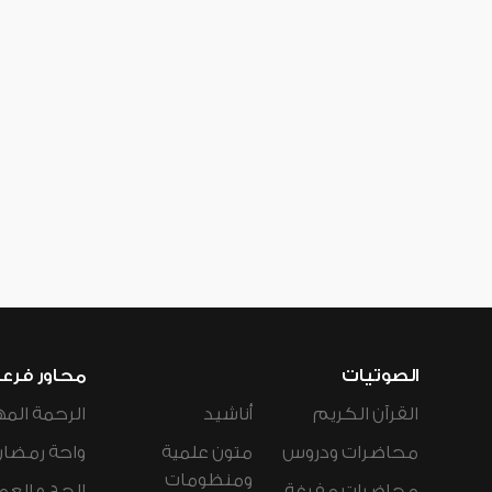
الصوتيات
محاور فرع
القرآن الكريم
أناشيد
الرحمة المه
محاضرات ودروس
متون علمية
واحة رمضان
ومنظومات
محاضرات مفرغة
الحج و العم