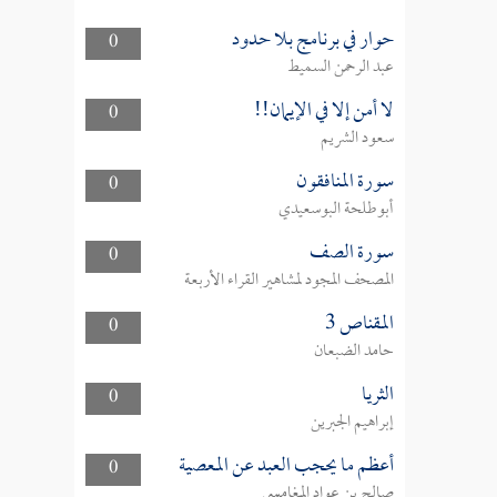
حوار في برنامج بلا حدود
0
عبد الرحمن السميط
لا أمن إلا في الإيمان!!
0
سعود الشريم
سورة المنافقون
0
أبوطلحة البوسعيدي
سورة الصف
0
المصحف المجود لمشاهير القراء الأربعة
المقناص 3
0
حامد الضبعان
الثريا
0
إبراهيم الجبرين
أعظم ما يحجب العبد عن المعصية
0
صالح بن عواد المغامسي