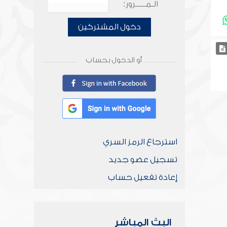
الـمـــــرور:
دخول المشتركين
أو الدخول بحساب
استرجاع الرمز السري
تسجيل عضو جديد
إعادة تفعيل حساب
البث المباشر