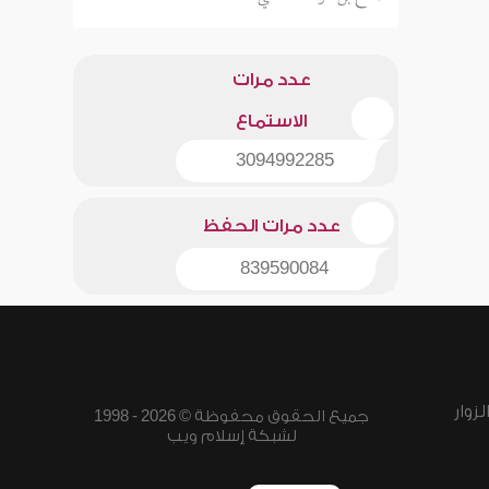
عدد مرات
الاستماع
3094992285
عدد مرات الحفظ
839590084
زوار
جميع الحقوق محفوظة © 2026 - 1998
لشبكة إسلام ويب