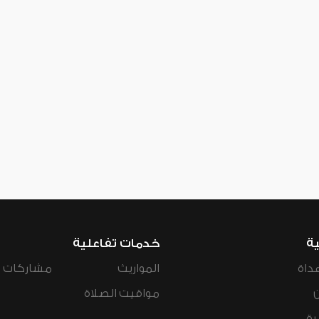
ية
خدمات تفاعلية
داة
المواريث
مشاركات ال
مواقيت الصلاة
رة